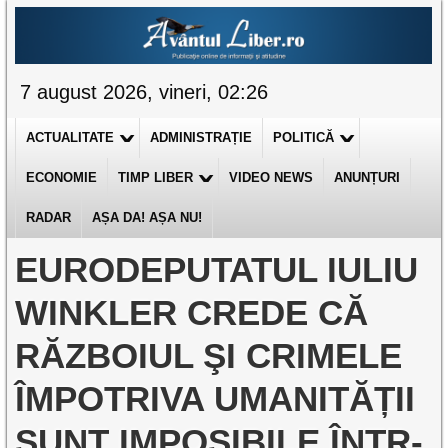
7 august 2026, vineri, 02:26
ACTUALITATE
ADMINISTRAȚIE
POLITICĂ
ECONOMIE
TIMP LIBER
VIDEO NEWS
ANUNȚURI
RADAR
AȘA DA! AȘA NU!
EURODEPUTATUL IULIU
WINKLER CREDE CĂ
RĂZBOIUL ŞI CRIMELE
ÎMPOTRIVA UMANITĂȚII
SUNT IMPOSIBILE ÎNTR-