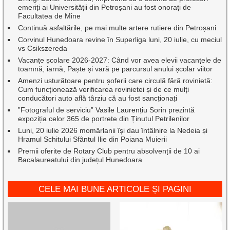
emeriți ai Universității din Petroșani au fost onorați de
Facultatea de Mine
Continuă asfaltările, pe mai multe artere rutiere din Petroșani
Corvinul Hunedoara revine în Superliga luni, 20 iulie, cu meciul
vs Csikszereda
Vacanțe școlare 2026-2027: Când vor avea elevii vacanțele de
toamnă, iarnă, Paște și vară pe parcursul anului școlar viitor
Amenzi usturătoare pentru șoferii care circulă fără rovinietă:
Cum funcționează verificarea rovinietei și de ce mulți
conducători auto află târziu că au fost sancționați
”Fotograful de serviciu” Vasile Laurențiu Sorin prezintă
expoziția celor 365 de portrete din Ținutul Petrilenilor
Luni, 20 iulie 2026 momârlanii își dau întâlnire la Nedeia și
Hramul Schitului Sfântul Ilie din Poiana Muierii
Premii oferite de Rotary Club pentru absolvenții de 10 ai
Bacalaureatului din județul Hunedoara
CELE MAI BUNE ARTICOLE ȘI PAGINI