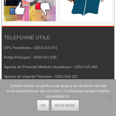
TELEFOANE UTILE
OPC Hunedoara - 0254.214.971
Poliția Petroșani - 0254.541.930
Agenția de Protecția Mediului Hunedoara - 0254.215.445
Spitalul de Urgență Petroșani - 0254.544.321
Folosim cookie-uri pentru a ne asigura că vă oferim cea mai
Număr Unic de Urgență - 112
bună experiență pe site-ul nostru. Continuarea navigării implică
acceptarea lor.
LEGĂTURI UTILE
OK
READ MORE
Prefectura Hunedoara