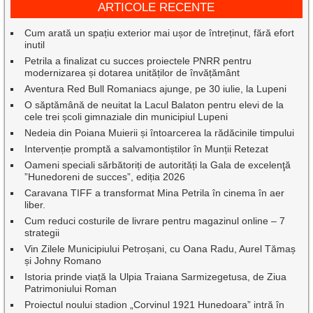
ARTICOLE RECENTE
Cum arată un spațiu exterior mai ușor de întreținut, fără efort
inutil
Petrila a finalizat cu succes proiectele PNRR pentru
modernizarea și dotarea unităților de învățământ
Aventura Red Bull Romaniacs ajunge, pe 30 iulie, la Lupeni
O săptămână de neuitat la Lacul Balaton pentru elevi de la
cele trei școli gimnaziale din municipiul Lupeni
Nedeia din Poiana Muierii și întoarcerea la rădăcinile timpului
Intervenție promptă a salvamontiștilor în Munții Retezat
Oameni speciali sărbătoriți de autorități la Gala de excelenţă
”Hunedoreni de succes”, ediția 2026
Caravana TIFF a transformat Mina Petrila în cinema în aer
liber.
Cum reduci costurile de livrare pentru magazinul online – 7
strategii
Vin Zilele Municipiului Petroșani, cu Oana Radu, Aurel Tămaș
și Johny Romano
Istoria prinde viață la Ulpia Traiana Sarmizegetusa, de Ziua
Patrimoniului Roman
Proiectul noului stadion „Corvinul 1921 Hunedoara” intră în