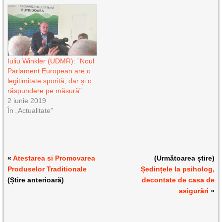
Iuliu Winkler (UDMR): ”Noul
Parlament European are o
legitimitate sporită, dar și o
răspundere pe măsură”
2 iunie 2019
În „Actualitate”
«
Atestarea si Promovarea
(Următoarea știre)
Produselor Traditionale
Ședințele la psiholog,
(Știre anterioară)
decontate de casa de
asigurări
»