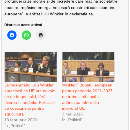
profundei crize morale și de încredere care macină societățile
noastre, regăsind energia necesară construirii casei comune
europene”, a arătat Iuliu Winkler în declarația sa.
Distribuie acest articol
Eurodeputatul Iuliu Winkler
Winkler: ”Bugetul european
apreciază că UE are nevoie
pentru perioada 2021-2027
de un buget solid, fără
nu trebuie să ducă la
tăierea finanțărilor Politicilor
adâncirea faliilor din
de coeziune și pentru
interiorul UE”
agricultură
3 mai 2018
13 februarie 2020
În „Politică”
În „Politică”