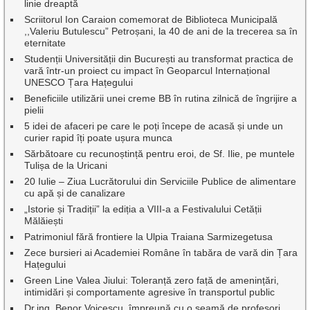
linie dreaptă
Scriitorul Ion Caraion comemorat de Biblioteca Municipală
,,Valeriu Butulescu” Petroșani, la 40 de ani de la trecerea sa în
eternitate
Studenții Universității din București au transformat practica de
vară într-un proiect cu impact în Geoparcul Internațional
UNESCO Țara Hațegului
Beneficiile utilizării unei creme BB în rutina zilnică de îngrijire a
pielii
5 idei de afaceri pe care le poți începe de acasă și unde un
curier rapid îți poate ușura munca
Sărbătoare cu recunoștință pentru eroi, de Sf. Ilie, pe muntele
Tulișa de la Uricani
20 Iulie – Ziua Lucrătorului din Serviciile Publice de alimentare
cu apă și de canalizare
„Istorie și Tradiții” la ediția a VIII-a a Festivalului Cetății
Mălăiești
Patrimoniul fără frontiere la Ulpia Traiana Sarmizegetusa
Zece bursieri ai Academiei Române în tabăra de vară din Țara
Hațegului
Green Line Valea Jiului: Toleranță zero față de amenințări,
intimidări și comportamente agresive în transportul public
Dr.ing. Benor Voicescu, împreună cu o seamă de profesori