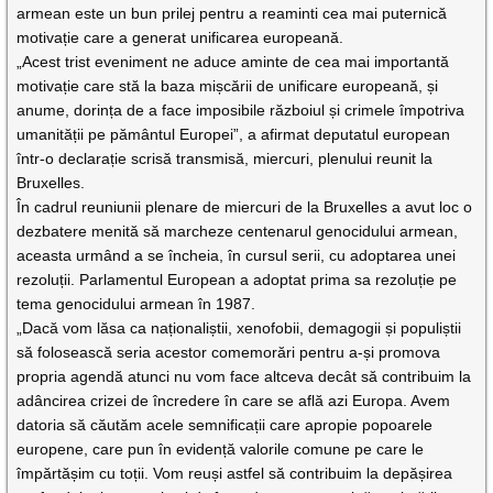
armean este un bun prilej pentru a reaminti cea mai puternică
motivație care a generat unificarea europeană.
„Acest trist eveniment ne aduce aminte de cea mai importantă
motivație care stă la baza mișcării de unificare europeană, și
anume, dorința de a face imposibile războiul și crimele împotriva
umanității pe pământul Europei”, a afirmat deputatul european
într-o declarație scrisă transmisă, miercuri, plenului reunit la
Bruxelles.
În cadrul reuniunii plenare de miercuri de la Bruxelles a avut loc o
dezbatere menită să marcheze centenarul genocidului armean,
aceasta urmând a se încheia, în cursul serii, cu adoptarea unei
rezoluții. Parlamentul European a adoptat prima sa rezoluție pe
tema genocidului armean în 1987.
„Dacă vom lăsa ca naționaliștii, xenofobii, demagogii și populiștii
să folosească seria acestor comemorări pentru a-și promova
propria agendă atunci nu vom face altceva decât să contribuim la
adâncirea crizei de încredere în care se află azi Europa. Avem
datoria să căutăm acele semnificații care apropie popoarele
europene, care pun în evidență valorile comune pe care le
împărtășim cu toții. Vom reuși astfel să contribuim la depășirea