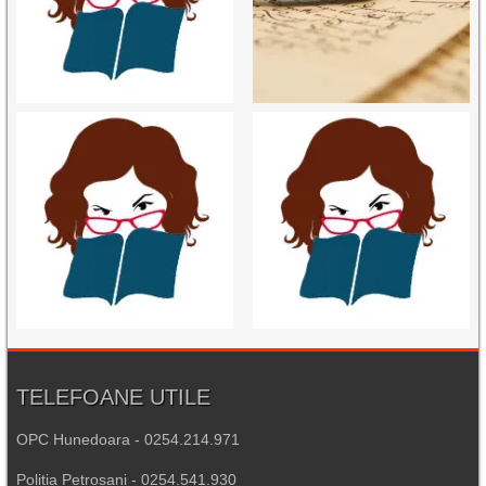
TELEFOANE UTILE
OPC Hunedoara - 0254.214.971
Poliția Petroșani - 0254.541.930