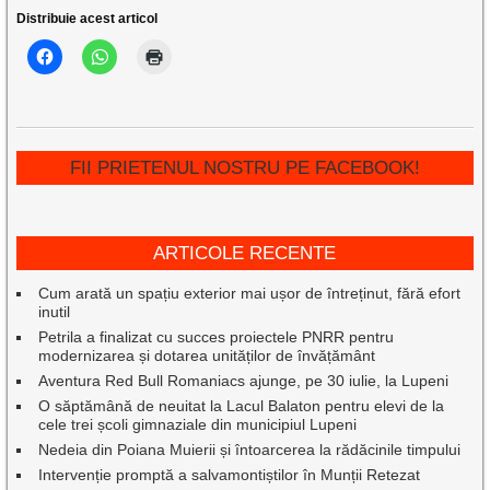
Distribuie acest articol
FII PRIETENUL NOSTRU PE FACEBOOK!
ARTICOLE RECENTE
Cum arată un spațiu exterior mai ușor de întreținut, fără efort
inutil
Petrila a finalizat cu succes proiectele PNRR pentru
modernizarea și dotarea unităților de învățământ
Aventura Red Bull Romaniacs ajunge, pe 30 iulie, la Lupeni
O săptămână de neuitat la Lacul Balaton pentru elevi de la
cele trei școli gimnaziale din municipiul Lupeni
Nedeia din Poiana Muierii și întoarcerea la rădăcinile timpului
Intervenție promptă a salvamontiștilor în Munții Retezat