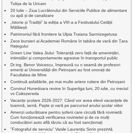
Tulișa de la Uricani
20 Iulie – Ziua Lucrătorului din Serviciile Publice de alimentare
cu apă și de canalizare
„Istorie și Tradiții” la ediția a VIII-a a Festivalului Cetății
Mălăiești
Patrimoniul fără frontiere la Ulpia Traiana Sarmizegetusa
Zece bursieri ai Academiei Române în tabăra de vară din Țara
Hațegului
Green Line Valea Jiului: Toleranță zero față de amenințări,
intimidări și comportamente agresive în transportul public
Dr.ing. Benor Voicescu, împreună cu o seamă de profesori
emeriți ai Universității din Petroșani au fost onorați de
Facultatea de Mine
Continuă asfaltările, pe mai multe artere rutiere din Petroșani
Corvinul Hunedoara revine în Superliga luni, 20 iulie, cu meciul
vs Csikszereda
Vacanțe școlare 2026-2027: Când vor avea elevii vacanțele de
toamnă, iarnă, Paște și vară pe parcursul anului școlar viitor
Amenzi usturătoare pentru șoferii care circulă fără rovinietă:
Cum funcționează verificarea rovinietei și de ce mulți
conducători auto află târziu că au fost sancționați
”Fotograful de serviciu” Vasile Laurențiu Sorin prezintă