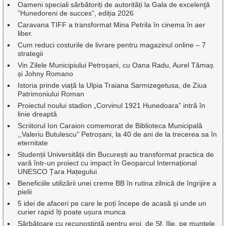
Oameni speciali sărbătoriți de autorități la Gala de excelenţă
”Hunedoreni de succes”, ediția 2026
Caravana TIFF a transformat Mina Petrila în cinema în aer
liber.
Cum reduci costurile de livrare pentru magazinul online – 7
strategii
Vin Zilele Municipiului Petroșani, cu Oana Radu, Aurel Tămaș
și Johny Romano
Istoria prinde viață la Ulpia Traiana Sarmizegetusa, de Ziua
Patrimoniului Roman
Proiectul noului stadion „Corvinul 1921 Hunedoara” intră în
linie dreaptă
Scriitorul Ion Caraion comemorat de Biblioteca Municipală
,,Valeriu Butulescu” Petroșani, la 40 de ani de la trecerea sa în
eternitate
Studenții Universității din București au transformat practica de
vară într-un proiect cu impact în Geoparcul Internațional
UNESCO Țara Hațegului
Beneficiile utilizării unei creme BB în rutina zilnică de îngrijire a
pielii
5 idei de afaceri pe care le poți începe de acasă și unde un
curier rapid îți poate ușura munca
Sărbătoare cu recunoștință pentru eroi, de Sf. Ilie, pe muntele