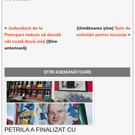
«
Judecătorii de la
(Următoarea știre)
Sute de
Petroşani trebuie să decidă
solicitări pentru locuinţe
»
cât costă două vieţi
(Știre
anterioară)
ȘTIRI ASEMĂNĂTOARE
PETRILA A FINALIZAT CU