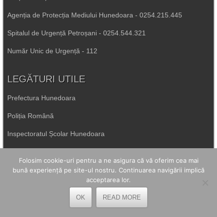
Agenția de Protecția Mediului Hunedoara - 0254.215.445
Spitalul de Urgență Petroșani - 0254.544.321
Număr Unic de Urgență - 112
LEGĂTURI UTILE
Prefectura Hunedoara
Poliția Română
Inspectoratul Școlar Hunedoara
Consiliul Județean Hunedoara
Folosim cookie-uri pentru a ne asigura că vă oferim cea mai
Primăria Petrila
bună experiență pe site-ul nostru. Continuarea navigării implică
acceptarea lor.
Primăria Petroșani
OK
READ MORE
Primăria Aninoasa