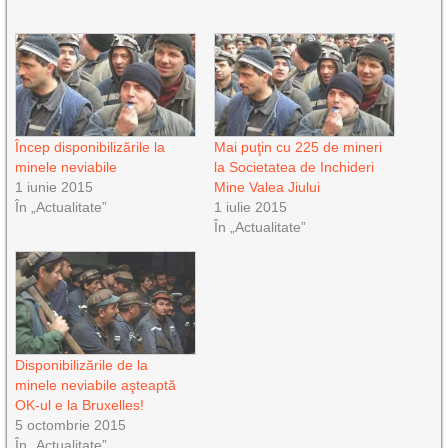
Încep disponibilizările la
Mai puţin cu 225 de mineri
minele neviabile
la Societatea de Inchideri
1 iunie 2015
Mine Valea Jiului
În „Actualitate”
1 iulie 2015
În „Actualitate”
Disponibilizările de la
minele neviabile aşteaptă
OK-ul e la Bruxelles!
5 octombrie 2015
În „Actualitate”