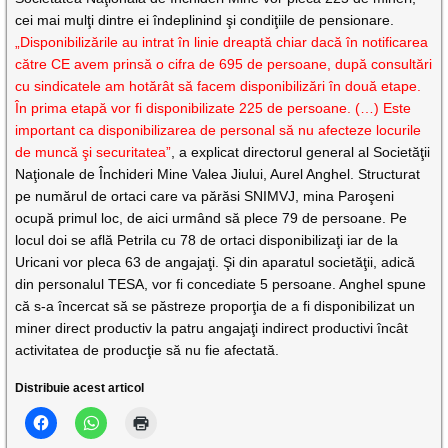
cei mai mulţi dintre ei îndeplinind şi condiţiile de pensionare.
„Disponibilizările au intrat în linie dreaptă chiar dacă în notificarea
către CE avem prinsă o cifra de 695 de persoane, după consultări
cu sindicatele am hotărât să facem disponibilizări în două etape.
În prima etapă vor fi disponibilizate 225 de persoane. (…) Este
important ca disponibilizarea de personal să nu afecteze locurile
de muncă şi securitatea”
, a explicat directorul general al Societăţii
Naţionale de Închideri Mine Valea Jiului, Aurel Anghel. Structurat
pe numărul de ortaci care va părăsi SNIMVJ, mina Paroşeni
ocupă primul loc, de aici urmând să plece 79 de persoane. Pe
locul doi se află Petrila cu 78 de ortaci disponibilizaţi iar de la
Uricani vor pleca 63 de angajaţi. Şi din aparatul societăţii, adică
din personalul TESA, vor fi concediate 5 persoane. Anghel spune
că s-a încercat să se păstreze proporţia de a fi disponibilizat un
miner direct productiv la patru angajaţi indirect productivi încât
activitatea de producţie să nu fie afectată.
Distribuie acest articol