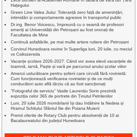
Hațegului
Green Line Valea Jiului: Toleranță zero față de amenințări,
intimidări și comportamente agresive în transportul public
Dr.ing. Benor Voicescu, împreună cu o seamă de profesori
emeriți ai Universității din Petroșani au fost onorați de
Facultatea de Mine
Continuă asfaltările, pe mai multe artere rutiere din Petroșani
Corvinul Hunedoara revine în Superliga luni, 20 iulie, cu meciul
vs Csikszereda
Vacanțe școlare 2026-2027: Când vor avea elevii vacanțele de
toamnă, iarnă, Paște și vară pe parcursul anului școlar viitor
Amenzi usturătoare pentru șoferii care circulă fără rovinietă:
Cum funcționează verificarea rovinietei și de ce mulți
conducători auto află târziu că au fost sancționați
”Fotograful de serviciu” Vasile Laurențiu Sorin prezintă
expoziția celor 365 de portrete din Ținutul Petrilenilor
Luni, 20 iulie 2026 momârlanii își dau întâlnire la Nedeia și
Hramul Schitului Sfântul Ilie din Poiana Muierii
Premii oferite de Rotary Club pentru absolvenții de 10 ai
Bacalaureatului din județul Hunedoara