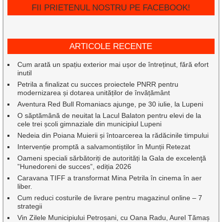
FII PRIETENUL NOSTRU PE FACEBOOK!
ARTICOLE RECENTE
Cum arată un spațiu exterior mai ușor de întreținut, fără efort
inutil
Petrila a finalizat cu succes proiectele PNRR pentru
modernizarea și dotarea unităților de învățământ
Aventura Red Bull Romaniacs ajunge, pe 30 iulie, la Lupeni
O săptămână de neuitat la Lacul Balaton pentru elevi de la
cele trei școli gimnaziale din municipiul Lupeni
Nedeia din Poiana Muierii și întoarcerea la rădăcinile timpului
Intervenție promptă a salvamontiștilor în Munții Retezat
Oameni speciali sărbătoriți de autorități la Gala de excelenţă
”Hunedoreni de succes”, ediția 2026
Caravana TIFF a transformat Mina Petrila în cinema în aer
liber.
Cum reduci costurile de livrare pentru magazinul online – 7
strategii
Vin Zilele Municipiului Petroșani, cu Oana Radu, Aurel Tămaș