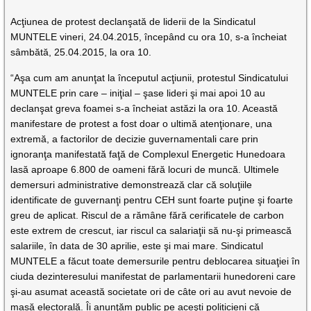
Acţiunea de protest declanşată de liderii de la Sindicatul
MUNTELE vineri, 24.04.2015, începând cu ora 10, s-a încheiat
sâmbătă, 25.04.2015, la ora 10.
“Aşa cum am anunţat la începutul acţiunii, protestul Sindicatului
MUNTELE prin care – iniţial – şase lideri şi mai apoi 10 au
declanşat greva foamei s-a încheiat astăzi la ora 10. Această
manifestare de protest a fost doar o ultimă atenţionare, una
extremă, a factorilor de decizie guvernamentali care prin
ignoranţa manifestată faţă de Complexul Energetic Hunedoara
lasă aproape 6.800 de oameni fără locuri de muncă. Ultimele
demersuri administrative demonstrează clar că soluţiile
identificate de guvernanţi pentru CEH sunt foarte puţine şi foarte
greu de aplicat. Riscul de a rămâne fără cerificatele de carbon
este extrem de crescut, iar riscul ca salariaţii să nu-şi primească
salariile, în data de 30 aprilie, este şi mai mare. Sindicatul
MUNTELE a făcut toate demersurile pentru deblocarea situaţiei în
ciuda dezinteresului manifestat de parlamentarii hunedoreni care
şi-au asumat această societate ori de câte ori au avut nevoie de
masă electorală. Îi anunţăm public pe aceşti politicieni că