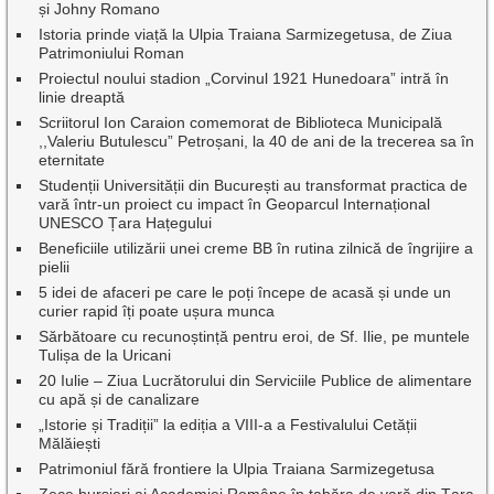
și Johny Romano
Istoria prinde viață la Ulpia Traiana Sarmizegetusa, de Ziua
Patrimoniului Roman
Proiectul noului stadion „Corvinul 1921 Hunedoara” intră în
linie dreaptă
Scriitorul Ion Caraion comemorat de Biblioteca Municipală
,,Valeriu Butulescu” Petroșani, la 40 de ani de la trecerea sa în
eternitate
Studenții Universității din București au transformat practica de
vară într-un proiect cu impact în Geoparcul Internațional
UNESCO Țara Hațegului
Beneficiile utilizării unei creme BB în rutina zilnică de îngrijire a
pielii
5 idei de afaceri pe care le poți începe de acasă și unde un
curier rapid îți poate ușura munca
Sărbătoare cu recunoștință pentru eroi, de Sf. Ilie, pe muntele
Tulișa de la Uricani
20 Iulie – Ziua Lucrătorului din Serviciile Publice de alimentare
cu apă și de canalizare
„Istorie și Tradiții” la ediția a VIII-a a Festivalului Cetății
Mălăiești
Patrimoniul fără frontiere la Ulpia Traiana Sarmizegetusa
Zece bursieri ai Academiei Române în tabăra de vară din Țara