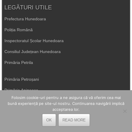
LEGĂTURI UTILE
Prefectura Hunedoara
Poliția Română
Inspectoratul Școlar Hunedoara
Consiliul Județean Hunedoara
Primăria Petrila
Primăria Petroșani
Primăria Aninoasa
Folosim cookie-uri pentru a ne asigura că vă oferim cea mai
Primăria Lupeni
bună experiență pe site-ul nostru. Continuarea navigării implică
acceptarea lor.
Direcția de Sănătate Hunedoara
OK
READ MORE
Primăria Uricani