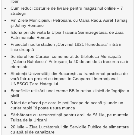
liber.
Cum reduci costurile de livrare pentru magazinul online – 7
strategii
Vin Zilele Municipiului Petroșani, cu Oana Radu, Aurel Tămaș
și Johny Romano
Istoria prinde viață la Ulpia Traiana Sarmizegetusa, de Ziua
Patrimoniului Roman
Proiectul noului stadion „Corvinul 1921 Hunedoara” intră în
linie dreaptă
Scriitorul Ion Caraion comemorat de Biblioteca Municipală
,,Valeriu Butulescu” Petroșani, la 40 de ani de la trecerea sa în
eternitate
Studenții Universității din București au transformat practica de
vară într-un proiect cu impact în Geoparcul Internațional
UNESCO Țara Hațegului
Beneficiile utilizării unei creme BB în rutina zilnică de îngrijire a
pielii
5 idei de afaceri pe care le poți începe de acasă și unde un
curier rapid îți poate ușura munca
Sărbătoare cu recunoștință pentru eroi, de Sf. Ilie, pe muntele
Tulișa de la Uricani
20 Iulie – Ziua Lucrătorului din Serviciile Publice de alimentare
cu apă și de canalizare