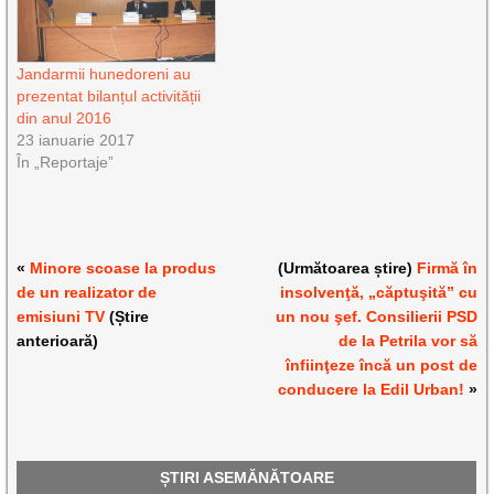
Jandarmii hunedoreni au
prezentat bilanțul activității
din anul 2016
23 ianuarie 2017
În „Reportaje”
«
Minore scoase la produs
(Următoarea știre)
Firmă în
de un realizator de
insolvenţă, „căptuşită” cu
emisiuni TV
(Știre
un nou şef. Consilierii PSD
anterioară)
de la Petrila vor să
înfiinţeze încă un post de
conducere la Edil Urban!
»
ȘTIRI ASEMĂNĂTOARE