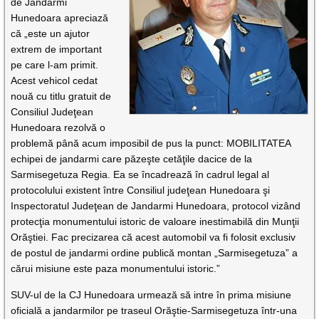
de Jandarmi
Hunedoara apreciază
că „este un ajutor
extrem de important
pe care l-am primit.
Acest vehicol cedat
nouă cu titlu gratuit de
Consiliul Judeţean
Hunedoara rezolvă o
problemă până acum imposibil de pus la punct: MOBILITATEA
echipei de jandarmi care păzeşte cetăţile dacice de la
Sarmisegetuza Regia. Ea se încadrează în cadrul legal al
protocolului existent între Consiliul judeţean Hunedoara şi
Inspectoratul Judeţean de Jandarmi Hunedoara, protocol vizând
protecţia monumentului istoric de valoare inestimabilă din Munţii
Orăştiei. Fac precizarea că acest automobil va fi folosit exclusiv
de postul de jandarmi ordine publică montan „Sarmisegetuza” a
cărui misiune este paza monumentului istoric.”
SUV-ul de la CJ Hunedoara urmează să intre în prima misiune
oficială a jandarmilor pe traseul Orăştie-Sarmisegetuza într-una