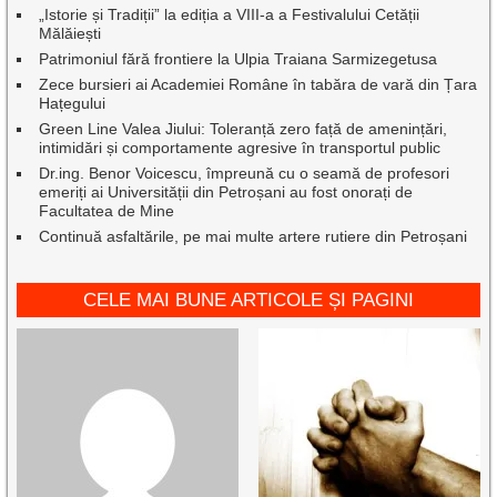
„Istorie și Tradiții” la ediția a VIII-a a Festivalului Cetății
Mălăiești
Patrimoniul fără frontiere la Ulpia Traiana Sarmizegetusa
Zece bursieri ai Academiei Române în tabăra de vară din Țara
Hațegului
Green Line Valea Jiului: Toleranță zero față de amenințări,
intimidări și comportamente agresive în transportul public
Dr.ing. Benor Voicescu, împreună cu o seamă de profesori
emeriți ai Universității din Petroșani au fost onorați de
Facultatea de Mine
Continuă asfaltările, pe mai multe artere rutiere din Petroșani
CELE MAI BUNE ARTICOLE ȘI PAGINI