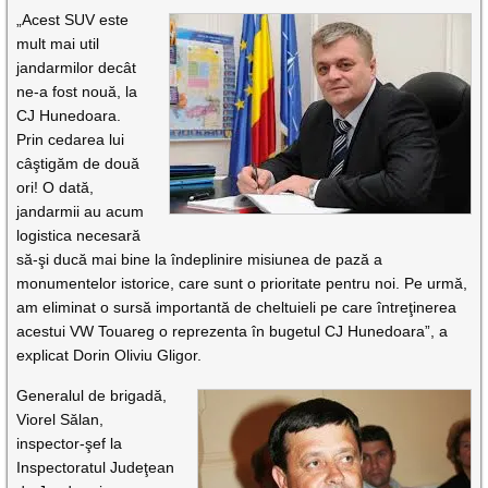
„Acest SUV este
mult mai util
jandarmilor decât
ne-a fost nouă, la
CJ Hunedoara.
Prin cedarea lui
câştigăm de două
ori! O dată,
jandarmii au acum
logistica necesară
să-şi ducă mai bine la îndeplinire misiunea de pază a
monumentelor istorice, care sunt o prioritate pentru noi. Pe urmă,
am eliminat o sursă importantă de cheltuieli pe care întreţinerea
acestui VW Touareg o reprezenta în bugetul CJ Hunedoara”, a
explicat Dorin Oliviu Gligor.
Generalul de brigadă,
Viorel Sălan,
inspector-şef la
Inspectoratul Judeţean