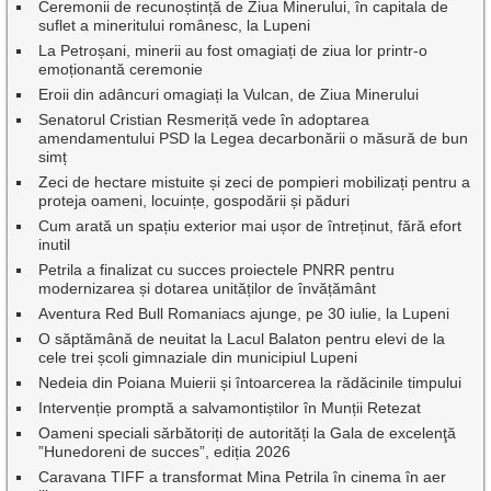
Ceremonii de recunoștință de Ziua Minerului, în capitala de
suflet a mineritului românesc, la Lupeni
La Petroșani, minerii au fost omagiați de ziua lor printr-o
emoționantă ceremonie
Eroii din adâncuri omagiați la Vulcan, de Ziua Minerului
Senatorul Cristian Resmeriță vede în adoptarea
amendamentului PSD la Legea decarbonării o măsură de bun
simț
Zeci de hectare mistuite și zeci de pompieri mobilizați pentru a
proteja oameni, locuințe, gospodării și păduri
Cum arată un spațiu exterior mai ușor de întreținut, fără efort
inutil
Petrila a finalizat cu succes proiectele PNRR pentru
modernizarea și dotarea unităților de învățământ
Aventura Red Bull Romaniacs ajunge, pe 30 iulie, la Lupeni
O săptămână de neuitat la Lacul Balaton pentru elevi de la
cele trei școli gimnaziale din municipiul Lupeni
Nedeia din Poiana Muierii și întoarcerea la rădăcinile timpului
Intervenție promptă a salvamontiștilor în Munții Retezat
Oameni speciali sărbătoriți de autorități la Gala de excelenţă
”Hunedoreni de succes”, ediția 2026
Caravana TIFF a transformat Mina Petrila în cinema în aer