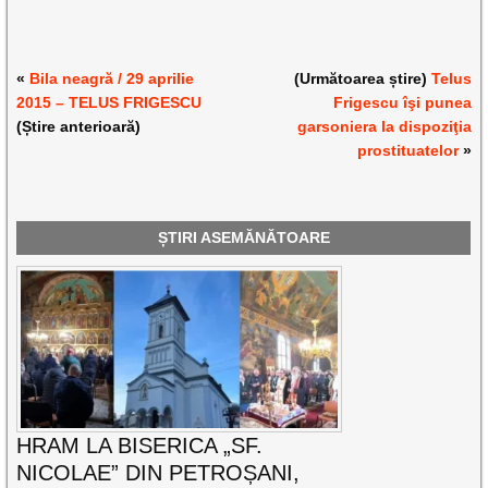
«
Bila neagră / 29 aprilie
(Următoarea știre)
Telus
2015 – TELUS FRIGESCU
Frigescu îşi punea
(Știre anterioară)
garsoniera la dispoziţia
prostituatelor
»
ȘTIRI ASEMĂNĂTOARE
HRAM LA BISERICA „SF.
NICOLAE” DIN PETROȘANI,