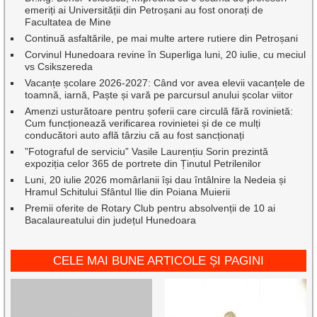
emeriți ai Universității din Petroșani au fost onorați de
Facultatea de Mine
Continuă asfaltările, pe mai multe artere rutiere din Petroșani
Corvinul Hunedoara revine în Superliga luni, 20 iulie, cu meciul
vs Csikszereda
Vacanțe școlare 2026-2027: Când vor avea elevii vacanțele de
toamnă, iarnă, Paște și vară pe parcursul anului școlar viitor
Amenzi usturătoare pentru șoferii care circulă fără rovinietă:
Cum funcționează verificarea rovinietei și de ce mulți
conducători auto află târziu că au fost sancționați
”Fotograful de serviciu” Vasile Laurențiu Sorin prezintă
expoziția celor 365 de portrete din Ținutul Petrilenilor
Luni, 20 iulie 2026 momârlanii își dau întâlnire la Nedeia și
Hramul Schitului Sfântul Ilie din Poiana Muierii
Premii oferite de Rotary Club pentru absolvenții de 10 ai
Bacalaureatului din județul Hunedoara
CELE MAI BUNE ARTICOLE ȘI PAGINI