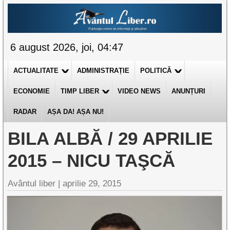
6 august 2026, joi, 04:47
ACTUALITATE
ADMINISTRAȚIE
POLITICĂ
ECONOMIE
TIMP LIBER
VIDEO NEWS
ANUNȚURI
RADAR
AȘA DA! AȘA NU!
BILA ALBĂ / 29 APRILIE
2015 – NICU TAŞCĂ
Avântul liber |
aprilie 29, 2015