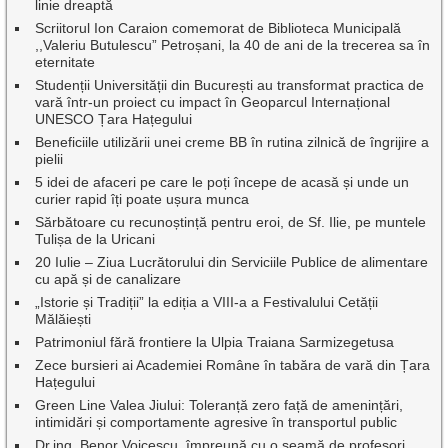
linie dreaptă
Scriitorul Ion Caraion comemorat de Biblioteca Municipală
,,Valeriu Butulescu” Petroșani, la 40 de ani de la trecerea sa în
eternitate
Studenții Universității din București au transformat practica de
vară într-un proiect cu impact în Geoparcul Internațional
UNESCO Țara Hațegului
Beneficiile utilizării unei creme BB în rutina zilnică de îngrijire a
pielii
5 idei de afaceri pe care le poți începe de acasă și unde un
curier rapid îți poate ușura munca
Sărbătoare cu recunoștință pentru eroi, de Sf. Ilie, pe muntele
Tulișa de la Uricani
20 Iulie – Ziua Lucrătorului din Serviciile Publice de alimentare
cu apă și de canalizare
„Istorie și Tradiții” la ediția a VIII-a a Festivalului Cetății
Mălăiești
Patrimoniul fără frontiere la Ulpia Traiana Sarmizegetusa
Zece bursieri ai Academiei Române în tabăra de vară din Țara
Hațegului
Green Line Valea Jiului: Toleranță zero față de amenințări,
intimidări și comportamente agresive în transportul public
Dr.ing. Benor Voicescu, împreună cu o seamă de profesori