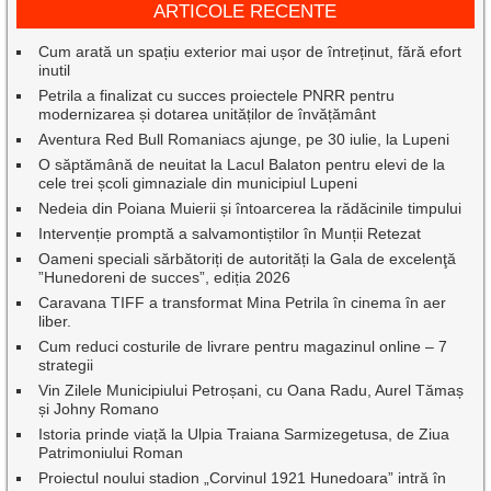
ARTICOLE RECENTE
Cum arată un spațiu exterior mai ușor de întreținut, fără efort
inutil
Petrila a finalizat cu succes proiectele PNRR pentru
modernizarea și dotarea unităților de învățământ
Aventura Red Bull Romaniacs ajunge, pe 30 iulie, la Lupeni
O săptămână de neuitat la Lacul Balaton pentru elevi de la
cele trei școli gimnaziale din municipiul Lupeni
Nedeia din Poiana Muierii și întoarcerea la rădăcinile timpului
Intervenție promptă a salvamontiștilor în Munții Retezat
Oameni speciali sărbătoriți de autorități la Gala de excelenţă
”Hunedoreni de succes”, ediția 2026
Caravana TIFF a transformat Mina Petrila în cinema în aer
liber.
Cum reduci costurile de livrare pentru magazinul online – 7
strategii
Vin Zilele Municipiului Petroșani, cu Oana Radu, Aurel Tămaș
și Johny Romano
Istoria prinde viață la Ulpia Traiana Sarmizegetusa, de Ziua
Patrimoniului Roman
Proiectul noului stadion „Corvinul 1921 Hunedoara” intră în