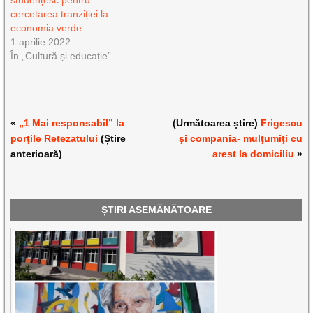
studențesc pentru
cercetarea tranziției la
economia verde
1 aprilie 2022
În „Cultură și educație”
«
„1 Mai responsabil” la
(Următoarea știre)
Frigescu
porţile Retezatului
(Știre
şi compania- mulţumiţi cu
anterioară)
arest la domiciliu
»
ȘTIRI ASEMĂNĂTOARE