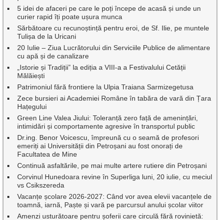
5 idei de afaceri pe care le poți începe de acasă și unde un
curier rapid îți poate ușura munca
Sărbătoare cu recunoștință pentru eroi, de Sf. Ilie, pe muntele
Tulișa de la Uricani
20 Iulie – Ziua Lucrătorului din Serviciile Publice de alimentare
cu apă și de canalizare
„Istorie și Tradiții” la ediția a VIII-a a Festivalului Cetății
Mălăiești
Patrimoniul fără frontiere la Ulpia Traiana Sarmizegetusa
Zece bursieri ai Academiei Române în tabăra de vară din Țara
Hațegului
Green Line Valea Jiului: Toleranță zero față de amenințări,
intimidări și comportamente agresive în transportul public
Dr.ing. Benor Voicescu, împreună cu o seamă de profesori
emeriți ai Universității din Petroșani au fost onorați de
Facultatea de Mine
Continuă asfaltările, pe mai multe artere rutiere din Petroșani
Corvinul Hunedoara revine în Superliga luni, 20 iulie, cu meciul
vs Csikszereda
Vacanțe școlare 2026-2027: Când vor avea elevii vacanțele de
toamnă, iarnă, Paște și vară pe parcursul anului școlar viitor
Amenzi usturătoare pentru șoferii care circulă fără rovinietă: