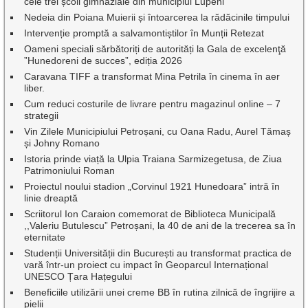
cele trei școli gimnaziale din municipiul Lupeni
Nedeia din Poiana Muierii și întoarcerea la rădăcinile timpului
Intervenție promptă a salvamontiștilor în Munții Retezat
Oameni speciali sărbătoriți de autorități la Gala de excelenţă
”Hunedoreni de succes”, ediția 2026
Caravana TIFF a transformat Mina Petrila în cinema în aer
liber.
Cum reduci costurile de livrare pentru magazinul online – 7
strategii
Vin Zilele Municipiului Petroșani, cu Oana Radu, Aurel Tămaș
și Johny Romano
Istoria prinde viață la Ulpia Traiana Sarmizegetusa, de Ziua
Patrimoniului Roman
Proiectul noului stadion „Corvinul 1921 Hunedoara” intră în
linie dreaptă
Scriitorul Ion Caraion comemorat de Biblioteca Municipală
,,Valeriu Butulescu” Petroșani, la 40 de ani de la trecerea sa în
eternitate
Studenții Universității din București au transformat practica de
vară într-un proiect cu impact în Geoparcul Internațional
UNESCO Țara Hațegului
Beneficiile utilizării unei creme BB în rutina zilnică de îngrijire a
pielii