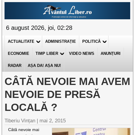
6 august 2026, joi, 02:28
ACTUALITATE
ADMINISTRAȚIE
POLITICĂ
ECONOMIE
TIMP LIBER
VIDEO NEWS
ANUNȚURI
RADAR
AȘA DA! AȘA NU!
CÂTĂ NEVOIE MAI AVEM
NEVOIE DE PRESĂ
LOCALĂ ?
Tiberiu Vințan
|
mai 2, 2015
Câtă nevoie mai