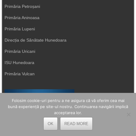
Primăria Petroșani
Primăria Aninoasa
Primăria Lupeni
Direcția de Sănătate Hunedoara
Primăria Uricani
ISU Hunedoara
Primăria Vulcan
Folosim cookie-uri pentru a ne asigura că vă oferim cea mai
bună experiență pe site-ul nostru. Continuarea navigării implică
acceptarea lor.
OK
READ MORE