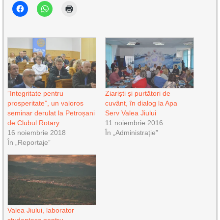
”Integritate pentru
Ziariști și purtători de
prosperitate”, un valoros
cuvânt, în dialog la Apa
seminar derulat la Petroșani
Serv Valea Jiului
de Clubul Rotary
11 noiembrie 2016
16 noiembrie 2018
În „Administrație”
În „Reportaje”
Valea Jiului, laborator