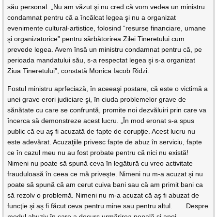
său personal. „Nu am văzut şi nu cred că vom vedea un ministru
condamnat pentru că a încălcat legea şi nu a organizat
evenimente cultural-artistice, folosind “resurse financiare, umane
şi organizatorice” pentru sărbătorirea Zilei Tineretului cum
prevede legea. Avem însă un ministru condamnat pentru că, pe
perioada mandatului său, s-a respectat legea şi s-a organizat
Ziua Tineretului”, constată Monica Iacob Ridzi.
Fostul ministru aprfeciază, în aceeaşi postare, că este o victimă a
unei grave erori judiciare şi, în ciuda problemelor grave de
sănătate cu care se confruntă, promite noi dezvăluiri prin care va
încerca să demonstreze acest lucru. „În mod eronat s-a spus
public că eu aş fi acuzată de fapte de corupţie. Acest lucru nu
este adevărat. Acuzaţiile privesc fapte de abuz în serviciu, fapte
ce în cazul meu nu au fost probate pentru că nici nu există!
Nimeni nu poate să spună ceva în legătură cu vreo activitate
frauduloasă în ceea ce mă priveşte. Nimeni nu m-a acuzat şi nu
poate să spună că am cerut cuiva bani sau că am primit bani ca
să rezolv o problemă. Nimeni nu m-a acuzat că aş fi abuzat de
funcţie şi aş fi făcut ceva pentru mine sau pentru altul. Despre
modul abuziv în care a decurs urmărirea penală şi apoi