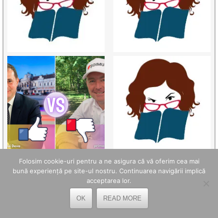
Folosim cookie-uri pentru a ne asigura că vă oferim cea mai
bună experiență pe site-ul nostru. Continuarea navigării implică
acceptarea lor.
TELEFOANE UTILE
OK
READ MORE
OPC Hunedoara - 0254.214.971