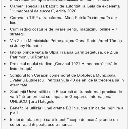
Oameni speciali sărbătoriți de autorități la Gala de excelenţă
”Hunedoreni de succes”, ediția 2026
Caravana TIFF a transformat Mina Petrila în cinema în aer
liber.
Cum reduci costurile de livrare pentru magazinul online – 7
strategii
Vin Zilele Municipiului Petroșani, cu Oana Radu, Aurel Tămaș
și Johny Romano
Istoria prinde viață la Ulpia Traiana Sarmizegetusa, de Ziua
Patrimoniului Roman
Proiectul noului stadion „Corvinul 1921 Hunedoara” intră în
linie dreaptă
Scriitorul Ion Caraion comemorat de Biblioteca Municipală
,,Valeriu Butulescu” Petroșani, la 40 de ani de la trecerea sa în
eternitate
Studenții Universității din București au transformat practica de
vară într-un proiect cu impact în Geoparcul Internațional
UNESCO Țara Hațegului
Beneficiile utilizării unei creme BB în rutina zilnică de îngrijire a
pielii
5 idei de afaceri pe care le poți începe de acasă și unde un
curier rapid îți poate ușura munca