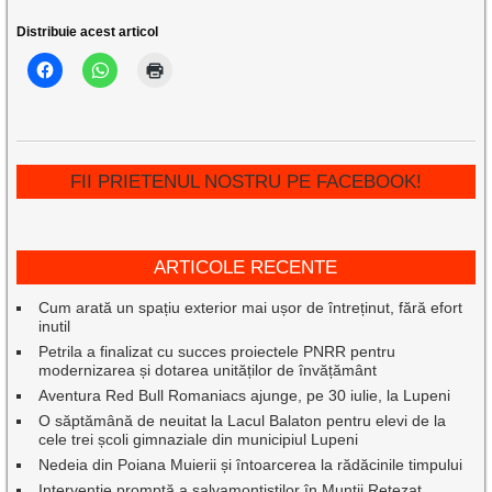
Distribuie acest articol
FII PRIETENUL NOSTRU PE FACEBOOK!
ARTICOLE RECENTE
Cum arată un spațiu exterior mai ușor de întreținut, fără efort
inutil
Petrila a finalizat cu succes proiectele PNRR pentru
modernizarea și dotarea unităților de învățământ
Aventura Red Bull Romaniacs ajunge, pe 30 iulie, la Lupeni
O săptămână de neuitat la Lacul Balaton pentru elevi de la
cele trei școli gimnaziale din municipiul Lupeni
Nedeia din Poiana Muierii și întoarcerea la rădăcinile timpului
Intervenție promptă a salvamontiștilor în Munții Retezat