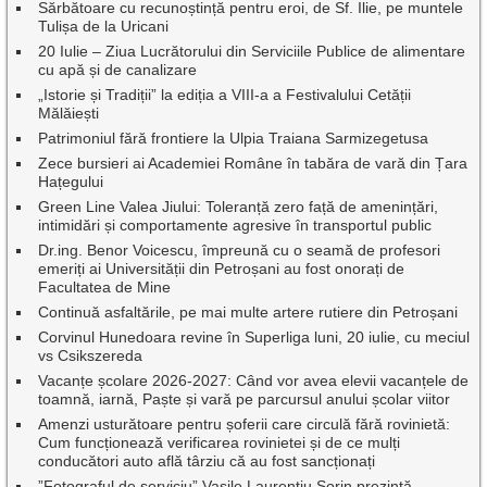
Sărbătoare cu recunoștință pentru eroi, de Sf. Ilie, pe muntele
Tulișa de la Uricani
20 Iulie – Ziua Lucrătorului din Serviciile Publice de alimentare
cu apă și de canalizare
„Istorie și Tradiții” la ediția a VIII-a a Festivalului Cetății
Mălăiești
Patrimoniul fără frontiere la Ulpia Traiana Sarmizegetusa
Zece bursieri ai Academiei Române în tabăra de vară din Țara
Hațegului
Green Line Valea Jiului: Toleranță zero față de amenințări,
intimidări și comportamente agresive în transportul public
Dr.ing. Benor Voicescu, împreună cu o seamă de profesori
emeriți ai Universității din Petroșani au fost onorați de
Facultatea de Mine
Continuă asfaltările, pe mai multe artere rutiere din Petroșani
Corvinul Hunedoara revine în Superliga luni, 20 iulie, cu meciul
vs Csikszereda
Vacanțe școlare 2026-2027: Când vor avea elevii vacanțele de
toamnă, iarnă, Paște și vară pe parcursul anului școlar viitor
Amenzi usturătoare pentru șoferii care circulă fără rovinietă:
Cum funcționează verificarea rovinietei și de ce mulți
conducători auto află târziu că au fost sancționați
”Fotograful de serviciu” Vasile Laurențiu Sorin prezintă