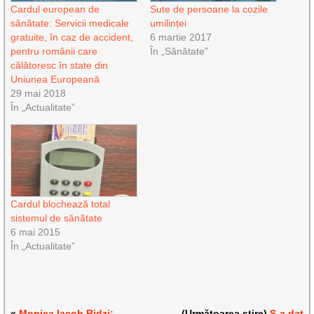
Cardul european de
Sute de persoane la cozile
sănătate: Servicii medicale
umilinței
gratuite, în caz de accident,
6 martie 2017
pentru românii care
În „Sănătate”
călătoresc în state din
Uniunea Europeană
29 mai 2018
În „Actualitate”
Cardul blochează total
sistemul de sănătate
6 mai 2015
În „Actualitate”
«
Monica Iacob Ridzi:
(Următoarea știre)
S-a dat