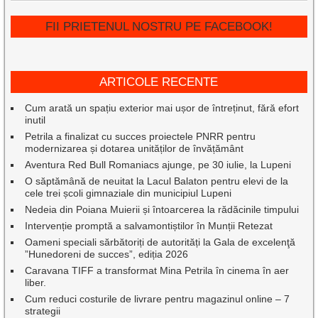
FII PRIETENUL NOSTRU PE FACEBOOK!
ARTICOLE RECENTE
Cum arată un spațiu exterior mai ușor de întreținut, fără efort
inutil
Petrila a finalizat cu succes proiectele PNRR pentru
modernizarea și dotarea unităților de învățământ
Aventura Red Bull Romaniacs ajunge, pe 30 iulie, la Lupeni
O săptămână de neuitat la Lacul Balaton pentru elevi de la
cele trei școli gimnaziale din municipiul Lupeni
Nedeia din Poiana Muierii și întoarcerea la rădăcinile timpului
Intervenție promptă a salvamontiștilor în Munții Retezat
Oameni speciali sărbătoriți de autorități la Gala de excelenţă
”Hunedoreni de succes”, ediția 2026
Caravana TIFF a transformat Mina Petrila în cinema în aer
liber.
Cum reduci costurile de livrare pentru magazinul online – 7
strategii