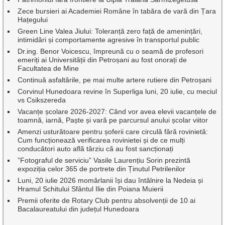
Zece bursieri ai Academiei Române în tabăra de vară din Țara
Hațegului
Green Line Valea Jiului: Toleranță zero față de amenințări,
intimidări și comportamente agresive în transportul public
Dr.ing. Benor Voicescu, împreună cu o seamă de profesori
emeriți ai Universității din Petroșani au fost onorați de
Facultatea de Mine
Continuă asfaltările, pe mai multe artere rutiere din Petroșani
Corvinul Hunedoara revine în Superliga luni, 20 iulie, cu meciul
vs Csikszereda
Vacanțe școlare 2026-2027: Când vor avea elevii vacanțele de
toamnă, iarnă, Paște și vară pe parcursul anului școlar viitor
Amenzi usturătoare pentru șoferii care circulă fără rovinietă:
Cum funcționează verificarea rovinietei și de ce mulți
conducători auto află târziu că au fost sancționați
”Fotograful de serviciu” Vasile Laurențiu Sorin prezintă
expoziția celor 365 de portrete din Ținutul Petrilenilor
Luni, 20 iulie 2026 momârlanii își dau întâlnire la Nedeia și
Hramul Schitului Sfântul Ilie din Poiana Muierii
Premii oferite de Rotary Club pentru absolvenții de 10 ai
Bacalaureatului din județul Hunedoara