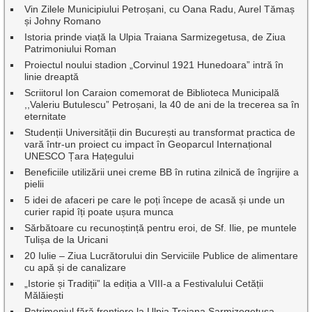
Vin Zilele Municipiului Petroșani, cu Oana Radu, Aurel Tămaș
și Johny Romano
Istoria prinde viață la Ulpia Traiana Sarmizegetusa, de Ziua
Patrimoniului Roman
Proiectul noului stadion „Corvinul 1921 Hunedoara” intră în
linie dreaptă
Scriitorul Ion Caraion comemorat de Biblioteca Municipală
,,Valeriu Butulescu” Petroșani, la 40 de ani de la trecerea sa în
eternitate
Studenții Universității din București au transformat practica de
vară într-un proiect cu impact în Geoparcul Internațional
UNESCO Țara Hațegului
Beneficiile utilizării unei creme BB în rutina zilnică de îngrijire a
pielii
5 idei de afaceri pe care le poți începe de acasă și unde un
curier rapid îți poate ușura munca
Sărbătoare cu recunoștință pentru eroi, de Sf. Ilie, pe muntele
Tulișa de la Uricani
20 Iulie – Ziua Lucrătorului din Serviciile Publice de alimentare
cu apă și de canalizare
„Istorie și Tradiții” la ediția a VIII-a a Festivalului Cetății
Mălăiești
Patrimoniul fără frontiere la Ulpia Traiana Sarmizegetusa