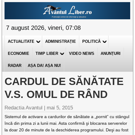
7 august 2026, vineri, 07:08
ACTUALITATE
ADMINISTRAȚIE
POLITICĂ
ECONOMIE
TIMP LIBER
VIDEO NEWS
ANUNȚURI
RADAR
AȘA DA! AȘA NU!
CARDUL DE SĂNĂTATE
V.S. OMUL DE RÂND
Redactia Avantul
|
mai 5, 2015
Sistemul de activare a cardurilor de sănătate a „pornit” cu stângul
încă din prima zi a lunii mai. Asta confirmă şi blocarea serverelor
la doar 20 de minute de la deschiderea programului. Deşi au fost