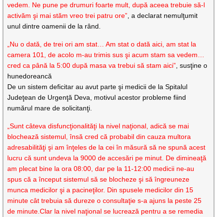
vedem. Ne pune pe drumuri foarte mult, după aceea trebuie să-l
activăm şi mai stăm vreo trei patru ore”
, a declarat nemulţumit
unul dintre oamenii de la rând.
„Nu o dată, de trei ori am stat… Am stat o dată aici, am stat la
camera 101, de acolo m-au trimis sus şi acum stam sa vedem…
cred ca până la 5:00 după masa va trebui să stam aici”
, susţine o
hunedoreancă
De un sistem deficitar au avut parte şi medicii de la Spitalul
Judeţean de Urgenţă Deva, motivul acestor probleme fiind
numărul mare de solicitanţi.
„Sunt câteva disfuncţionalităţi la nivel naţional, adică se mai
blochează sistemul, însă cred că probabil din cauza multora
adresabilităţi şi am înţeles de la cei în măsură să ne spună acest
lucru că sunt undeva la 9000 de accesări pe minut. De dimineaţă
am plecat bine la ora 08:00, dar pe la 11-12:00 medicii ne-au
spus că a început sistemul să se blocheze şi să îngreuneze
munca medicilor şi a pacineţilor. Din spusele medicilor din 15
minute cât trebuia să dureze o consultaţie s-a ajuns la peste 25
de minute.Clar la nivel naţional se lucrează pentru a se remedia