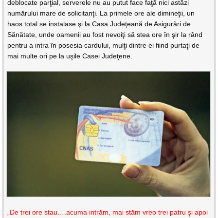
deblocate parţial, serverele nu au putut face faţă nici astăzi
numărului mare de solicitanţi. La primele ore ale dimineţii, un
haos total se instalase şi la Casa Judeţeană de Asigurări de
Sănătate, unde oamenii au fost nevoiţi să stea ore în şir la rând
pentru a intra în posesia cardului, mulţi dintre ei fiind purtaţi de
mai multe ori pe la uşile Casei Judeţene.
„De trei ore stau….acuma intrăm, mai stăm vreo trei patru şi apoi