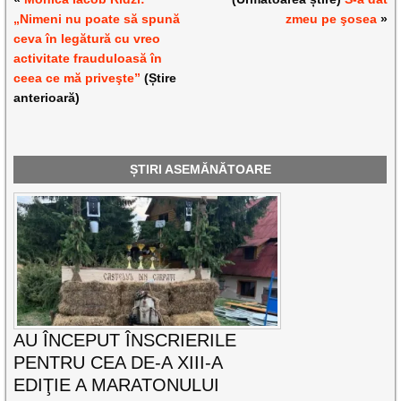
„Nimeni nu poate să spună
zmeu pe şosea
»
ceva în legătură cu vreo
activitate frauduloasă în
ceea ce mă priveşte”
(Știre
anterioară)
ȘTIRI ASEMĂNĂTOARE
AU ÎNCEPUT ÎNSCRIERILE
PENTRU CEA DE-A XIII-A
EDIŢIE A MARATONULUI