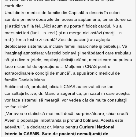
cardurilor…
Unul dintre medicii de familie din Capitală a descris în culori
sumbre primele două zile din această săptămână, temându-se că
şi astăzi va fi la fel. „Nici acum nu poate fi folosit cardul. Nu a
mers nici ieri (luni – n. red.) şi nu merge nici astăzi (marţi – n.
red.). Ieri a fost o zi cruntă! Zeci de pacienţi au aşteptat
deblocarea sistemului, inclusiv femei însărcinate şi bebeluşi. Vă
imaginaţi atmosfera: vârstnici bolnavi şi nerăbdători care trebuiau
să-şi ridice reţetele, copilaşi plictisiţi urlând, medici care nu puteau
face niciun fel de operaţiune… Mulţumim CNAS pentru
extraordinarele condiţii de muncă”, a spus ironic medicul de
familie Daniela Manu.
Subliniind că, probabil, oficialii CNAS au crezut că se fac
consultaţii fictive, dr. Manu a sugerat că, „în cazul în care aceştia
vor face sistemul să meargă, vor vedea cât de multe consultaţii
se fac zilnic”.
„Vor avea o statistică mai mult decât surprinzătoare, chiar crudă:
Avem o populaţie îmbătrânită şi profund bolnavă. Acesta este
adevărul!”, a declarat dr. Manu pentru
Curierul Naţional
.
Isterie la CASMB: Sute de pacienţi nemulţumiţi de