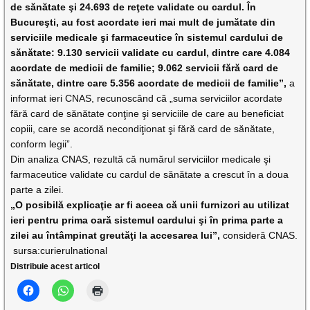
de sănătate şi 24.693 de reţete validate cu cardul. În
Bucureşti, au fost acordate ieri mai mult de jumătate din
serviciile medicale şi farmaceutice în sistemul cardului de
sănătate: 9.130 servicii validate cu cardul, dintre care 4.084
acordate de medicii de familie; 9.062 servicii fără card de
sănătate, dintre care 5.356 acordate de medicii de familie”,
a
informat ieri CNAS, recunoscând că „suma serviciilor acordate
fără card de sănătate conţine şi serviciile de care au beneficiat
copiii, care se acordă necondiţionat şi fără card de sănătate,
conform legii”.
Din analiza CNAS, rezultă că numărul serviciilor medicale şi
farmaceutice validate cu cardul de sănătate a crescut în a doua
parte a zilei.
„O posibilă explicaţie ar fi aceea că unii furnizori au utilizat
ieri pentru prima oară sistemul cardului şi în prima parte a
zilei au întâmpinat greutăţi la accesarea lui”,
consideră CNAS.
sursa:curierulnational
Distribuie acest articol