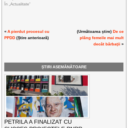
În „Actualitate”
«
A pierdut procesul cu
(Următoarea știre)
De ce
PPDD
(Știre anterioară)
plâng femeile mai mult
decât bărbaţii
»
ȘTIRI ASEMĂNĂTOARE
PETRILA A FINALIZAT CU