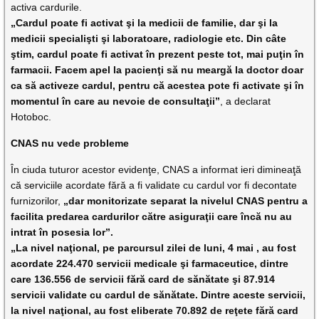
activa cardurile.
„Cardul poate fi activat şi la medicii de familie, dar şi la
medicii specialişti şi laboratoare, radiologie etc. Din câte
ştim, cardul poate fi activat în prezent peste tot, mai puţin în
farmacii. Facem apel la pacienţi să nu meargă la doctor doar
ca să activeze cardul, pentru că acestea pote fi activate şi în
momentul în care au nevoie de consultaţii”
, a declarat
Hotoboc.
CNAS nu vede probleme
În ciuda tuturor acestor evidenţe, CNAS a informat ieri dimineaţă
că serviciile acordate fără a fi validate cu cardul vor fi decontate
furnizorilor,
„dar monitorizate separat la nivelul CNAS pentru a
facilita predarea cardurilor către asiguraţii care încă nu au
intrat în posesia lor”.
„La nivel naţional, pe parcursul zilei de luni, 4 mai , au fost
acordate 224.470 servicii medicale şi farmaceutice, dintre
care 136.556 de servicii fără card de sănătate şi 87.914
servicii validate cu cardul de sănătate. Dintre aceste servicii,
la nivel naţional, au fost eliberate 70.892 de reţete fără card