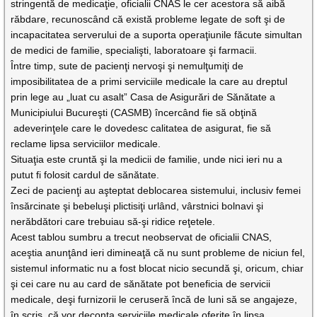
stringentă de medicaţie, oficialii CNAS le cer acestora să aibă
răbdare, recunoscând că există probleme legate de soft şi de
incapacitatea serverului de a suporta operaţiunile făcute simultan
de medici de familie, specialişti, laboratoare şi farmacii.
Între timp, sute de pacienţi nervoşi şi nemulţumiţi de
imposibilitatea de a primi serviciile medicale la care au dreptul
prin lege au „luat cu asalt” Casa de Asigurări de Sănătate a
Municipiului Bucureşti (CASMB) încercând fie să obţină
adeverinţele care le dovedesc calitatea de asigurat, fie să
reclame lipsa serviciilor medicale.
Situaţia este cruntă şi la medicii de familie, unde nici ieri nu a
putut fi folosit cardul de sănătate.
Zeci de pacienţi au aşteptat deblocarea sistemului, inclusiv femei
însărcinate şi bebeluşi plictisiţi urlând, vârstnici bolnavi şi
nerăbdători care trebuiau să-şi ridice reţetele.
Acest tablou sumbru a trecut neobservat de oficialii CNAS,
aceştia anunţând ieri dimineaţă că nu sunt probleme de niciun fel,
sistemul informatic nu a fost blocat nicio secundă şi, oricum, chiar
şi cei care nu au card de sănătate pot beneficia de servicii
medicale, deşi furnizorii le ceruseră încă de luni să se angajeze,
în scris, că vor deconta serviciile medicale oferite în lipsa