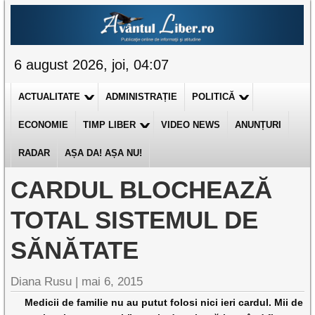
6 august 2026, joi, 04:07
ACTUALITATE
ADMINISTRAȚIE
POLITICĂ
ECONOMIE
TIMP LIBER
VIDEO NEWS
ANUNȚURI
RADAR
AȘA DA! AȘA NU!
CARDUL BLOCHEAZĂ
TOTAL SISTEMUL DE
SĂNĂTATE
Diana Rusu
|
mai 6, 2015
Medicii de familie nu au putut folosi nici ieri cardul. Mii de