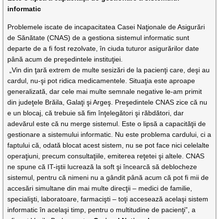
informatic
Problemele iscate de incapacitatea Casei Naţionale de Asigurări
de Sănătate (CNAS) de a gestiona sistemul informatic sunt
departe de a fi fost rezolvate, în ciuda tuturor asigurărilor date
până acum de preşedintele instituţiei.
„Vin din ţară extrem de multe sesizări de la pacienţi care, deşi au
cardul, nu-şi pot ridica medicamentele. Situaţia este aproape
generalizată, dar cele mai multe semnale negative le-am primit
din judeţele Brăila, Galaţi şi Argeş. Preşedintele CNAS zice că nu
e un blocaj, că trebuie să fim înţelegători şi răbdători, dar
adevărul este că nu merge sistemul. Este o lipsă a capacităţii de
gestionare a sistemului informatic. Nu este pro­ble­ma cardului, ci a
faptului că, odată blocat acest sistem, nu se pot face nici celelalte
operaţiuni, precum consultaţiile, emiterea reţetei şi altele. CNAS
ne spune că IT-iştii lucrează la soft şi încearcă să deblocheze
sistemul, pentru că nimeni nu a gândit până acum că pot fi mii de
accesări simultane din mai multe direcţii – medici de familie,
specialişti, laboratoare, farmacişti – toţi accesează acelaşi sistem
informatic în acelaşi timp, pentru o multitudine de pacienţi”, a