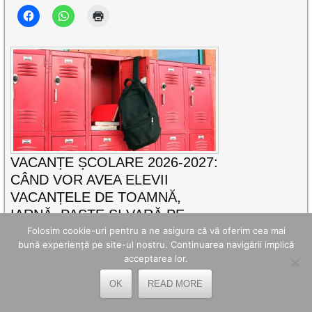
VACANȚE ȘCOLARE 2026-2027:
CÂND VOR AVEA ELEVII
VACANȚELE DE TOAMNĂ,
IARNĂ, PAȘTE ȘI VARĂ PE
PARCURSUL ANULUI ȘCOLAR
Folosim cookie-uri pentru a ne asigura că vă oferim cea mai
bună experiență pe site-ul nostru. Continuarea navigării implică
VIITOR
acceptarea lor.
Elevii și preșcolarii din România vor avea cinci
perioade de vacanță în anul școlar 2026-2027,
OK
READ MORE
CITEȘTE MAI DEPARTE