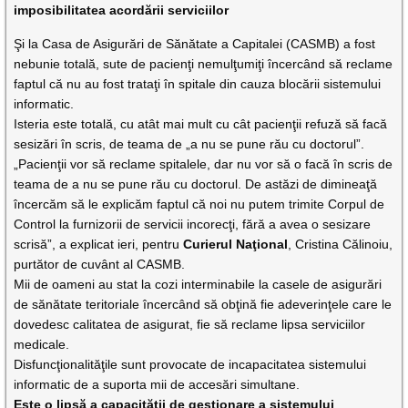
imposibilitatea acordării serviciilor
Şi la Casa de Asigurări de Sănătate a Capitalei (CASMB) a fost
nebunie totală, sute de pacienţi nemulţumiţi încercând să reclame
faptul că nu au fost trataţi în spitale din cauza blocării sistemului
informatic.
Isteria este totală, cu atât mai mult cu cât pacienţii refuză să facă
sesizări în scris, de teama de „a nu se pune rău cu doctorul”.
„Pacienţii vor să reclame spitalele, dar nu vor să o facă în scris de
teama de a nu se pune rău cu doctorul. De astăzi de dimineaţă
încercăm să le explicăm faptul că noi nu putem trimite Corpul de
Control la furnizorii de servicii incorecţi, fără a avea o sesizare
scrisă”, a explicat ieri, pentru
Curierul Naţional
, Cristina Călinoiu,
purtător de cuvânt al CASMB.
Mii de oameni au stat la cozi interminabile la casele de asi­gu­rări
de sănătate teritoriale încercând să obţină fie adeverinţele care le
dovedesc calitatea de asi­gurat, fie să reclame lipsa serviciilor
medicale.
Disfuncţionalităţile sunt provocate de incapacitatea sistemului
informatic de a suporta mii de accesări simultane.
Este o lipsă a capacităţii de gestionare a sistemului