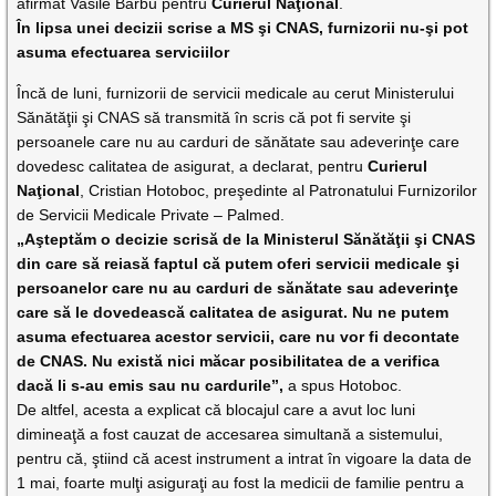
afirmat Vasile Barbu pentru
Curierul Naţional
.
În lipsa unei decizii scrise a MS şi CNAS, furnizorii nu-şi pot
asuma efectuarea serviciilor
Încă de luni, furnizorii de servicii medicale au cerut Ministerului
Sănătăţii şi CNAS să transmită în scris că pot fi servite şi
persoanele care nu au carduri de sănătate sau adeverinţe care
dovedesc calitatea de asigurat, a declarat, pentru
Curierul
Naţional
, Cristian Hotoboc, preşedinte al Patronatului Furnizorilor
de Servicii Medicale Private – Palmed.
„Aşteptăm o decizie scrisă de la Ministerul Sănătăţii şi CNAS
din care să reiasă faptul că putem oferi servicii medicale şi
persoanelor care nu au carduri de sănătate sau adeverinţe
care să le dovedească calitatea de asigurat. Nu ne putem
asuma efectuarea acestor servicii, care nu vor fi decontate
de CNAS. Nu există nici măcar posibilitatea de a verifica
dacă li s-au emis sau nu cardurile”,
a spus Hotoboc.
De altfel, acesta a explicat că blocajul care a avut loc luni
dimineaţă a fost cauzat de accesarea simultană a sistemului,
pentru că, ştiind că acest instrument a intrat în vigoare la data de
1 mai, foarte mulţi asiguraţi au fost la medicii de familie pentru a