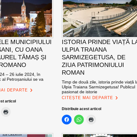
ELE MUNICIPIULUI
ISTORIA PRINDE VIAȚĂ L
ANI, CU OANA
ULPIA TRAIANA
AUREL TĂMAȘ ȘI
SARMIZEGETUSA, DE
 ROMANO
ZIUA PATRIMONIULUI
ROMAN
24 – 26 iulie 2024, în
c al Petroșaniului se va
Timp de două zile, istoria prinde viață l
Ulpia Traiana Sarmizegetusa! Publicul
MAI DEPARTE
pasionat de istorie
CITEȘTE MAI DEPARTE
st articol
Distribuie acest articol