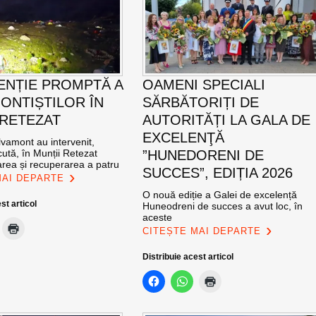
ENȚIE PROMPTĂ A
OAMENI SPECIALI
ONTIȘTILOR ÎN
SĂRBĂTORIȚI DE
 RETEZAT
AUTORITĂȚI LA GALA DE
EXCELENŢĂ
vamont au intervenit,
ută, în Munții Retezat
”HUNEDORENI DE
area și recuperarea a patru
SUCCES”, EDIȚIA 2026
MAI DEPARTE
O nouă ediție a Galei de excelență
st articol
Huneodreni de succes a avut loc, în
aceste
CITEȘTE MAI DEPARTE
Distribuie acest articol