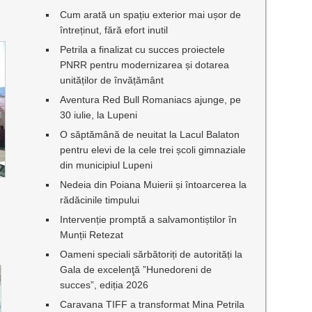
Cum arată un spațiu exterior mai ușor de
întreținut, fără efort inutil
Petrila a finalizat cu succes proiectele
PNRR pentru modernizarea și dotarea
unităților de învățământ
Aventura Red Bull Romaniacs ajunge, pe
30 iulie, la Lupeni
O săptămână de neuitat la Lacul Balaton
pentru elevi de la cele trei școli gimnaziale
din municipiul Lupeni
Nedeia din Poiana Muierii și întoarcerea la
rădăcinile timpului
Intervenție promptă a salvamontiștilor în
Munții Retezat
Oameni speciali sărbătoriți de autorități la
Gala de excelenţă ”Hunedoreni de
succes”, ediția 2026
Caravana TIFF a transformat Mina Petrila