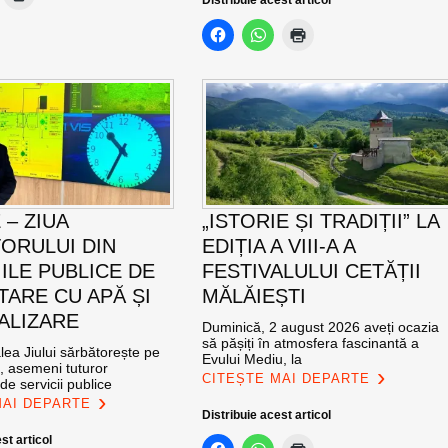
E – ZIUA
„ISTORIE ȘI TRADIȚII” LA
ORULUI DIN
EDIȚIA A VIII-A A
IILE PUBLICE DE
FESTIVALULUI CETĂȚII
TARE CU APĂ ȘI
MĂLĂIEȘTI
ALIZARE
Duminică, 2 august 2026 aveți ocazia
să pășiți în atmosfera fascinantă a
ea Jiului sărbătorește pe
Evului Mediu, la
e, asemeni tuturor
CITEȘTE MAI DEPARTE
de servicii publice
MAI DEPARTE
Distribuie acest articol
st articol