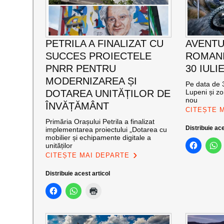
PETRILA A FINALIZAT CU
AVENTU
SUCCES PROIECTELE
ROMANI
PNRR PENTRU
30 IULI
MODERNIZAREA ȘI
Pe data de 3
DOTAREA UNITĂȚILOR DE
Lupeni și zo
nou
ÎNVĂȚĂMÂNT
CITEȘTE 
Primăria Orașului Petrila a finalizat
Distribuie ace
implementarea proiectului „Dotarea cu
mobilier și echipamente digitale a
unităților
CITEȘTE MAI DEPARTE
Distribuie acest articol