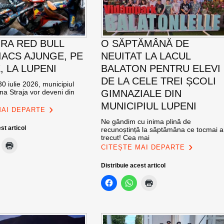
RA RED BULL
O SĂPTĂMÂNĂ DE
ACS AJUNGE, PE
NEUITAT LA LACUL
E, LA LUPENI
BALATON PENTRU ELEVI
DE LA CELE TREI ȘCOLI
0 iulie 2026, municipiul
na Straja vor deveni din
GIMNAZIALE DIN
MUNICIPIUL LUPENI
MAI DEPARTE
Ne gândim cu inima plină de
st articol
recunoștință la săptămâna ce tocmai a
trecut! Cea mai
CITEȘTE MAI DEPARTE
Distribuie acest articol