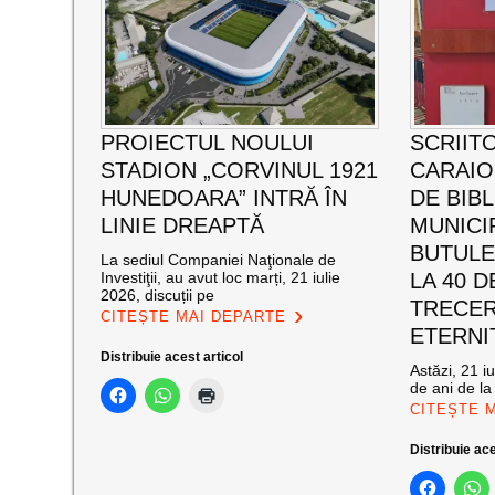
PROIECTUL NOULUI
SCRIIT
STADION „CORVINUL 1921
CARAI
HUNEDOARA” INTRĂ ÎN
DE BIB
LINIE DREAPTĂ
MUNICI
BUTULE
La sediul Companiei Naţionale de
Investiţii, au avut loc marți, 21 iulie
LA 40 D
2026, discuții pe
TRECER
CITEȘTE MAI DEPARTE
ETERNI
Distribuie acest articol
Astăzi, 21 i
de ani de la
CITEȘTE 
Distribuie ace