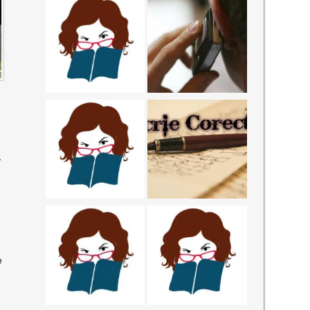
-
O
e