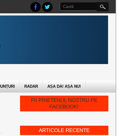
UNȚURI
RADAR
AȘA DA! AȘA NU!
FII PRIETENUL NOSTRU PE
FACEBOOK!
ARTICOLE RECENTE