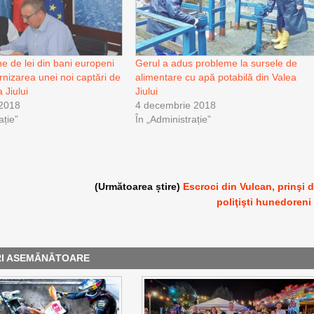
e de lei din bani europeni
Gerul a adus probleme la sursele de
nizarea unei noi captări de
alimentare cu apă potabilă din Valea
 Jiului
Jiului
 2018
4 decembrie 2018
ație”
În „Administrație”
(Următoarea știre)
Escroci din Vulcan, prinşi 
poliţişti hunedoreni
RI ASEMĂNĂTOARE