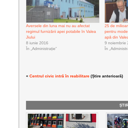
Aversele din luna mai nu au afectat
25 de milioan
regimul furnizării apei potabile în Valea
pentru moder
Jiului
apă din Valea
8 iunie 2016
9 noiembrie
În „Administrație”
În „Administr
«
Centrul civic intră în reabilitare
(Știre anterioară)
ȘTI