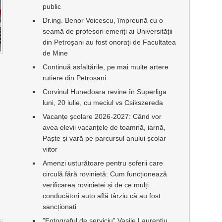
public
Dr.ing. Benor Voicescu, împreună cu o
seamă de profesori emeriți ai Universității
din Petroșani au fost onorați de Facultatea
de Mine
Continuă asfaltările, pe mai multe artere
rutiere din Petroșani
Corvinul Hunedoara revine în Superliga
luni, 20 iulie, cu meciul vs Csikszereda
Vacanțe școlare 2026-2027: Când vor
avea elevii vacanțele de toamnă, iarnă,
Paște și vară pe parcursul anului școlar
viitor
Amenzi usturătoare pentru șoferii care
circulă fără rovinietă: Cum funcționează
verificarea rovinietei și de ce mulți
conducători auto află târziu că au fost
sancționați
”Fotograful de serviciu” Vasile Laurențiu