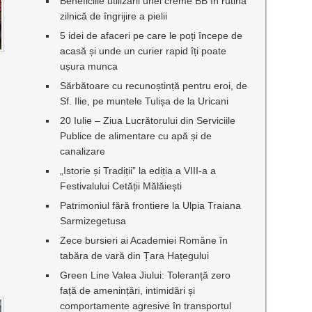
Beneficiile utilizării unei creme BB în rutina
zilnică de îngrijire a pielii
5 idei de afaceri pe care le poți începe de
acasă și unde un curier rapid îți poate
ușura munca
Sărbătoare cu recunoștință pentru eroi, de
Sf. Ilie, pe muntele Tulișa de la Uricani
20 Iulie – Ziua Lucrătorului din Serviciile
Publice de alimentare cu apă și de
canalizare
„Istorie și Tradiții” la ediția a VIII-a a
Festivalului Cetății Mălăiești
Patrimoniul fără frontiere la Ulpia Traiana
Sarmizegetusa
Zece bursieri ai Academiei Române în
tabăra de vară din Țara Hațegului
Green Line Valea Jiului: Toleranță zero
față de amenințări, intimidări și
comportamente agresive în transportul