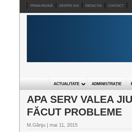
PRIMA PAGINĂ
DESPRE NOI
REDACTIA
CONTACT
ACTUALITATE
ADMINISTRAȚIE
APA SERV VALEA JI
FĂCUT PROBLEME
M.Gânju |
mai 11, 2015