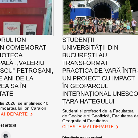
ORUL ION
STUDENȚII
ON COMEMORAT
UNIVERSITĂȚII DIN
LIOTECA
BUCUREȘTI AU
PALĂ ,,VALERIU
TRANSFORMAT
SCU” PETROȘANI,
PRACTICA DE VARĂ ÎNTR
E ANI DE LA
UN PROIECT CU IMPACT
EA SA ÎN
ÎN GEOPARCUL
TATE
INTERNAȚIONAL UNESC
ȚARA HAȚEGULUI
ulie 2026, se împlinesc 40
 moartea lui Ion Caraion
Studenți și profesori de la Facultatea
MAI DEPARTE
de Geologie și Geofizică, Facultatea d
Geografie și Facultatea
st articol
CITEȘTE MAI DEPARTE
Distribuie acest articol