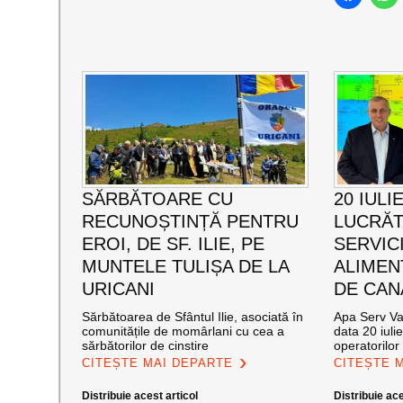
SĂRBĂTOARE CU
20 IULI
RECUNOȘTINȚĂ PENTRU
LUCRĂT
EROI, DE SF. ILIE, PE
SERVIC
MUNTELE TULIȘA DE LA
ALIMEN
URICANI
DE CAN
Sărbătoarea de Sfântul Ilie, asociată în
Apa Serv Val
comunitățile de momârlani cu cea a
data 20 iuli
sărbătorilor de cinstire
operatorilor 
CITEȘTE MAI DEPARTE
CITEȘTE 
Distribuie acest articol
Distribuie ace