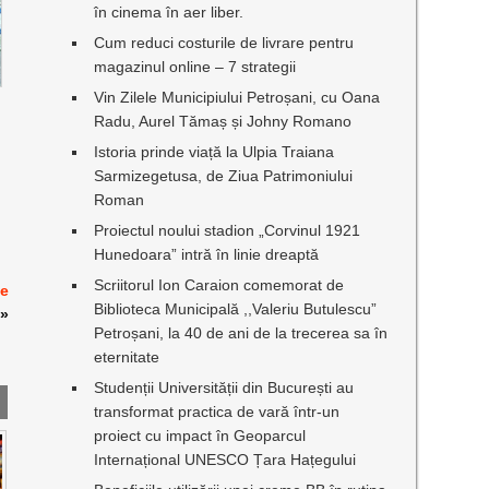
în cinema în aer liber.
Cum reduci costurile de livrare pentru
magazinul online – 7 strategii
Vin Zilele Municipiului Petroșani, cu Oana
Radu, Aurel Tămaș și Johny Romano
Istoria prinde viață la Ulpia Traiana
Sarmizegetusa, de Ziua Patrimoniului
Roman
Proiectul noului stadion „Corvinul 1921
Hunedoara” intră în linie dreaptă
Scriitorul Ion Caraion comemorat de
de
Biblioteca Municipală ,,Valeriu Butulescu”
»
Petroșani, la 40 de ani de la trecerea sa în
eternitate
Studenții Universității din București au
transformat practica de vară într-un
proiect cu impact în Geoparcul
Internațional UNESCO Țara Hațegului