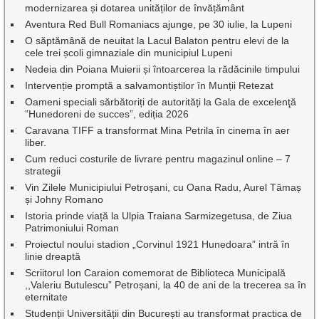
modernizarea și dotarea unităților de învățământ
Aventura Red Bull Romaniacs ajunge, pe 30 iulie, la Lupeni
O săptămână de neuitat la Lacul Balaton pentru elevi de la
cele trei școli gimnaziale din municipiul Lupeni
Nedeia din Poiana Muierii și întoarcerea la rădăcinile timpului
Intervenție promptă a salvamontiștilor în Munții Retezat
Oameni speciali sărbătoriți de autorități la Gala de excelenţă
”Hunedoreni de succes”, ediția 2026
Caravana TIFF a transformat Mina Petrila în cinema în aer
liber.
Cum reduci costurile de livrare pentru magazinul online – 7
strategii
Vin Zilele Municipiului Petroșani, cu Oana Radu, Aurel Tămaș
și Johny Romano
Istoria prinde viață la Ulpia Traiana Sarmizegetusa, de Ziua
Patrimoniului Roman
Proiectul noului stadion „Corvinul 1921 Hunedoara” intră în
linie dreaptă
Scriitorul Ion Caraion comemorat de Biblioteca Municipală
,,Valeriu Butulescu” Petroșani, la 40 de ani de la trecerea sa în
eternitate
Studenții Universității din București au transformat practica de