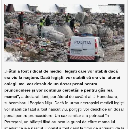
„Fătul a fost ridicat de medicii legişti care vor stabili dacă
era viu la naştere. Dacă legiştii vor stabili că era viu, atunci
colegii mei vor deschide un dosar penal pentru
pruncucidere şi vor continua cercetările pentru găsirea
mamei”,
a declarat, luni, purtătorul de cuvânt al IJ Hunedoara,
subcomisarul Bogdan Niţu. Dacă în urma necropsiei medicii legişti
vor stabili că fătul a fost născut viu, poliţiştii vor deschide un dosar
penal pentru pruncucidere. Un caz similiar s-a petrecut în
Petroşani, un băieţel fiind aruncat la gunoi de către mama lui
imediat ce s-a născut. Copilul a fost găsit la timp de angajaţii de la