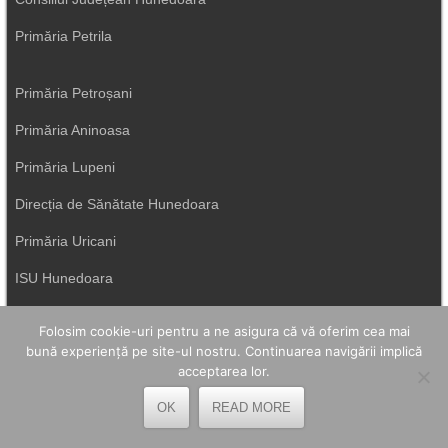
Primăria Petrila
Primăria Petroșani
Primăria Aninoasa
Primăria Lupeni
Direcția de Sănătate Hunedoara
Primăria Uricani
ISU Hunedoara
Primăria Vulcan
Folosim cookie-uri pentru a ne asigura că vă oferim cea mai
bună experiență pe site-ul nostru. Continuarea navigării implică
acceptarea lor.
OK
READ MORE