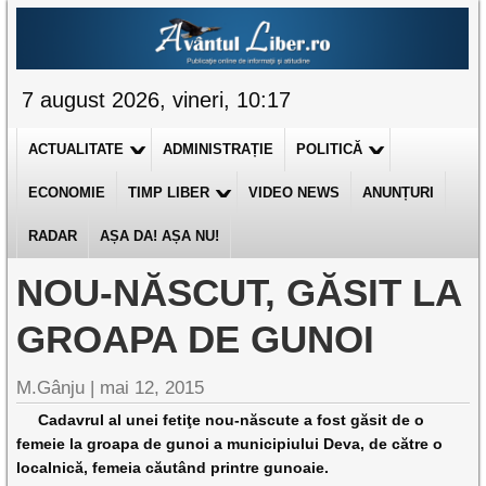
7 august 2026, vineri, 10:17
ACTUALITATE
ADMINISTRAȚIE
POLITICĂ
ECONOMIE
TIMP LIBER
VIDEO NEWS
ANUNȚURI
RADAR
AȘA DA! AȘA NU!
NOU-NĂSCUT, GĂSIT LA
GROAPA DE GUNOI
M.Gânju |
mai 12, 2015
Cadavrul al unei fetiţe nou-născute a fost găsit de o
femeie la groapa de gunoi a municipiului Deva, de către o
localnică, femeia căutând printre gunoaie.