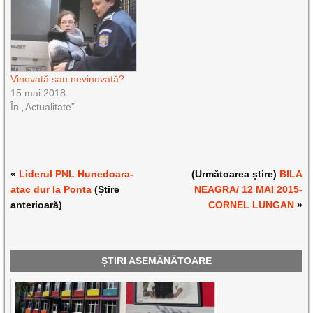
Vinovată sau nevinovată?
15 mai 2018
În „Actualitate”
«
Liderul PNL Hunedoara-
(Următoarea știre)
BILA
atac dur la Ponta
(Știre
NEAGRA/ 12 MAI 2015-
anterioară)
CORNEL LUNGAN
»
ȘTIRI ASEMĂNĂTOARE