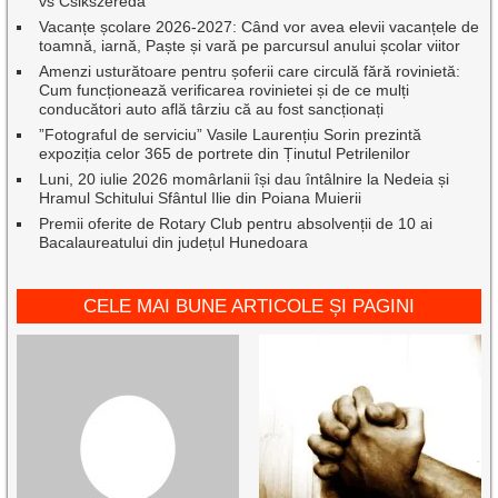
vs Csikszereda
Vacanțe școlare 2026-2027: Când vor avea elevii vacanțele de
toamnă, iarnă, Paște și vară pe parcursul anului școlar viitor
Amenzi usturătoare pentru șoferii care circulă fără rovinietă:
Cum funcționează verificarea rovinietei și de ce mulți
conducători auto află târziu că au fost sancționați
”Fotograful de serviciu” Vasile Laurențiu Sorin prezintă
expoziția celor 365 de portrete din Ținutul Petrilenilor
Luni, 20 iulie 2026 momârlanii își dau întâlnire la Nedeia și
Hramul Schitului Sfântul Ilie din Poiana Muierii
Premii oferite de Rotary Club pentru absolvenții de 10 ai
Bacalaureatului din județul Hunedoara
CELE MAI BUNE ARTICOLE ȘI PAGINI