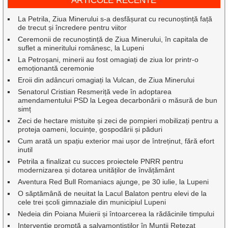
ARTICOLE RECENTE
La Petrila, Ziua Minerului s-a desfășurat cu recunoștință față
de trecut și încredere pentru viitor
Ceremonii de recunoștință de Ziua Minerului, în capitala de
suflet a mineritului românesc, la Lupeni
La Petroșani, minerii au fost omagiați de ziua lor printr-o
emoționantă ceremonie
Eroii din adâncuri omagiați la Vulcan, de Ziua Minerului
Senatorul Cristian Resmeriță vede în adoptarea
amendamentului PSD la Legea decarbonării o măsură de bun
simț
Zeci de hectare mistuite și zeci de pompieri mobilizați pentru a
proteja oameni, locuințe, gospodării și păduri
Cum arată un spațiu exterior mai ușor de întreținut, fără efort
inutil
Petrila a finalizat cu succes proiectele PNRR pentru
modernizarea și dotarea unităților de învățământ
Aventura Red Bull Romaniacs ajunge, pe 30 iulie, la Lupeni
O săptămână de neuitat la Lacul Balaton pentru elevi de la
cele trei școli gimnaziale din municipiul Lupeni
Nedeia din Poiana Muierii și întoarcerea la rădăcinile timpului
Intervenție promptă a salvamontiștilor în Munții Retezat