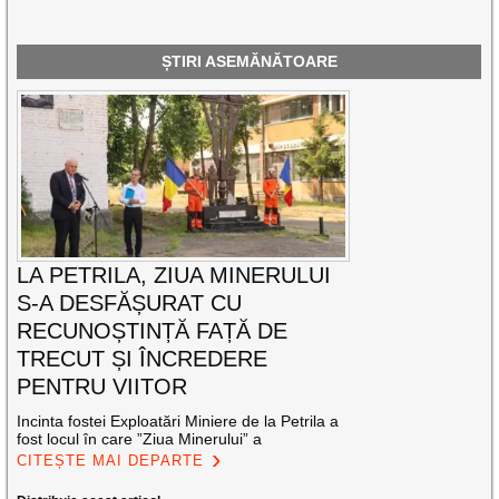
ȘTIRI ASEMĂNĂTOARE
LA PETRILA, ZIUA MINERULUI
S-A DESFĂȘURAT CU
RECUNOȘTINȚĂ FAȚĂ DE
TRECUT ȘI ÎNCREDERE
PENTRU VIITOR
Incinta fostei Exploatări Miniere de la Petrila a
fost locul în care ”Ziua Minerului” a
CITEȘTE MAI DEPARTE