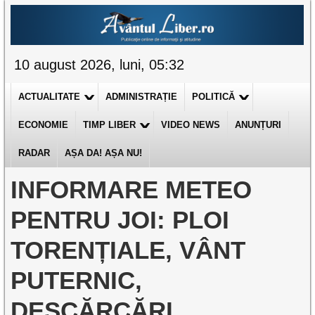
10 august 2026, luni, 05:32
ACTUALITATE
ADMINISTRAȚIE
POLITICĂ
ECONOMIE
TIMP LIBER
VIDEO NEWS
ANUNȚURI
RADAR
AȘA DA! AȘA NU!
INFORMARE METEO
PENTRU JOI: PLOI
TORENȚIALE, VÂNT
PUTERNIC,
DESCĂRCĂRI