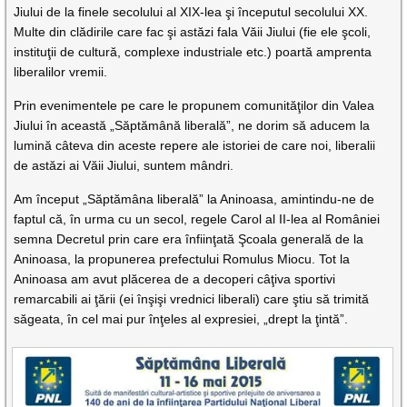
Jiului de la finele secolului al XIX-lea şi începutul secolului XX.
Multe din clădirile care fac şi astăzi fala Văii Jiului (fie ele şcoli,
instituţii de cultură, complexe industriale etc.) poartă amprenta
liberalilor vremii.
Prin evenimentele pe care le propunem comunităţilor din Valea
Jiului în această „Săptămână liberală”, ne dorim să aducem la
lumină câteva din aceste repere ale istoriei de care noi, liberalii
de astăzi ai Văii Jiului, suntem mândri.
Am început „Săptămâna liberală” la Aninoasa, amintindu-ne de
faptul că, în urma cu un secol, regele Carol al II-lea al României
semna Decretul prin care era înfiinţată Şcoala generală de la
Aninoasa, la propunerea prefectului Romulus Miocu. Tot la
Aninoasa am avut plăcerea de a decoperi câţiva sportivi
remarcabili ai ţării (ei înşişi vrednici liberali) care ştiu să trimită
săgeata, în cel mai pur înţeles al expresiei, „drept la ţintă”.