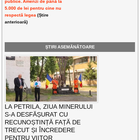
publice. Amenzi de până la
5.000 de lei pentru cine nu
respectă legea
(Știre
anterioară)
ȘTIRI ASEMĂNĂTOARE
LA PETRILA, ZIUA MINERULUI
S-A DESFĂȘURAT CU
RECUNOȘTINȚĂ FAȚĂ DE
TRECUT ȘI ÎNCREDERE
PENTRU VIITOR