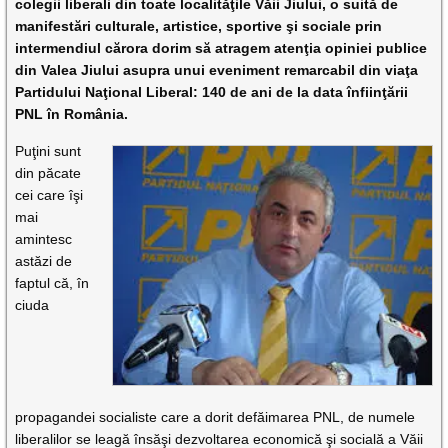
colegii liberali din toate localităţile Văii Jiului, o suită de
manifestări culturale, artistice, sportive şi sociale prin
intermendiul cărora dorim să atragem atenţia opiniei publice
din Valea Jiului asupra unui eveniment remarcabil din viaţa
Partidului Naţional Liberal: 140 de ani de la data înfiinţării
PNL în România.
Puţini sunt
din păcate
cei care îşi
mai
amintesc
astăzi de
faptul
că, în
ciuda
propagandei socialiste care a dorit defăimarea PNL, de numele
liberalilor se leagă însăşi dezvoltarea economică şi socială a Văii