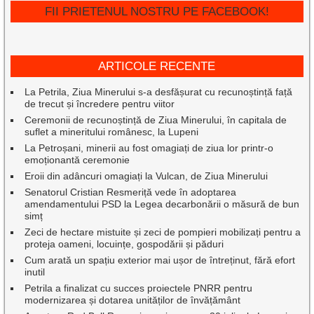
FII PRIETENUL NOSTRU PE FACEBOOK!
ARTICOLE RECENTE
La Petrila, Ziua Minerului s-a desfășurat cu recunoștință față
de trecut și încredere pentru viitor
Ceremonii de recunoștință de Ziua Minerului, în capitala de
suflet a mineritului românesc, la Lupeni
La Petroșani, minerii au fost omagiați de ziua lor printr-o
emoționantă ceremonie
Eroii din adâncuri omagiați la Vulcan, de Ziua Minerului
Senatorul Cristian Resmeriță vede în adoptarea
amendamentului PSD la Legea decarbonării o măsură de bun
simț
Zeci de hectare mistuite și zeci de pompieri mobilizați pentru a
proteja oameni, locuințe, gospodării și păduri
Cum arată un spațiu exterior mai ușor de întreținut, fără efort
inutil
Petrila a finalizat cu succes proiectele PNRR pentru
modernizarea și dotarea unităților de învățământ