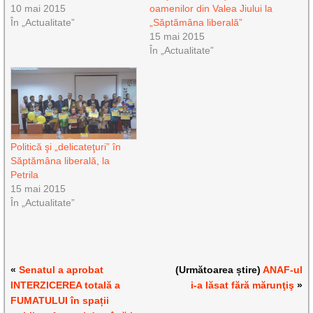
10 mai 2015
oamenilor din Valea Jiului la
În „Actualitate”
„Săptămâna liberală”
15 mai 2015
În „Actualitate”
Politică şi „delicateţuri” în
Săptămâna liberală, la
Petrila
15 mai 2015
În „Actualitate”
«
Senatul a aprobat
(Următoarea știre)
ANAF-ul
INTERZICEREA totală a
i-a lăsat fără mărunţiş
»
FUMATULUI în spații