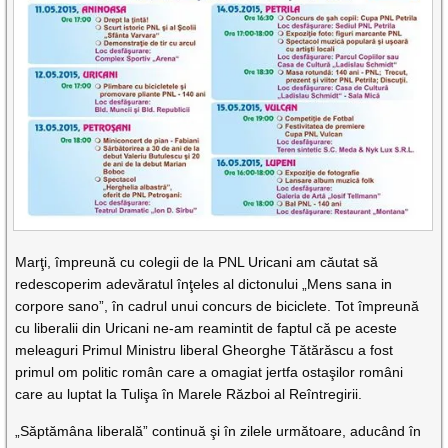
Marţi, împreună cu colegii de la PNL Uricani am căutat să
redescoperim adevăratul înţeles al dictonului „Mens sana in
corpore sano”, în cadrul unui concurs de biciclete. Tot împreună
cu liberalii din Uricani ne-am reamintit de faptul că pe aceste
meleaguri Primul Ministru liberal Gheorghe Tătărăscu a fost
primul om politic român care a omagiat jertfa ostaşilor români
care au luptat la Tulişa în Marele Război al Reîntregirii.
„Săptămâna liberală” continuă şi în zilele următoare, aducând în