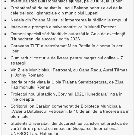
Aventura Red Bull Romaniacs ajunge, pe 30 iulie, la Lupeni
O săptămână de neuitat la Lacul Balaton pentru elevi de la
cele trei școli gimnaziale din municipiul Lupeni
Nedeia din Poiana Muierii și întoarcerea la rădăcinile timpului
Intervenție promptă a salvamontiștilor în Munții Retezat
Oameni speciali sărbătoriți de autorități la Gala de excelenţă
”Hunedoreni de succes”, ediția 2026
Caravana TIFF a transformat Mina Petrila în cinema în aer
liber.
Cum reduci costurile de livrare pentru magazinul online – 7
strategii
Vin Zilele Municipiului Petroșani, cu Oana Radu, Aurel Tămaș
și Johny Romano
Istoria prinde viață la Ulpia Traiana Sarmizegetusa, de Ziua
Patrimoniului Roman
Proiectul noului stadion „Corvinul 1921 Hunedoara” intră în
linie dreaptă
Scriitorul Ion Caraion comemorat de Biblioteca Municipală
,,Valeriu Butulescu” Petroșani, la 40 de ani de la trecerea sa în
eternitate
Studenții Universității din București au transformat practica de
vară într-un proiect cu impact în Geoparcul Internațional
UNESCO Țara Hațegului