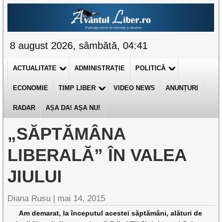
8 august 2026, sâmbătă, 04:41
ACTUALITATE
ADMINISTRAȚIE
POLITICĂ
ECONOMIE
TIMP LIBER
VIDEO NEWS
ANUNȚURI
RADAR
AȘA DA! AȘA NU!
„SĂPTĂMÂNA
LIBERALĂ” ÎN VALEA
JIULUI
Diana Rusu
|
mai 14, 2015
Am demarat, la începutul acestei săptămâni, alături de