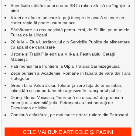
Beneficiile utilizării unei creme BB în rutina zilnică de îngrijire a
pielii
5 idei de afaceri pe care le poți începe de acasă și unde un
curier rapid îți poate ușura munca
Sărbătoare cu recunoștință pentru eroi, de Sf. Ilie, pe muntele
Tulișa de la Uricani
20 Iulie – Ziua Lucrătorului din Serviciile Publice de alimentare
cu apă și de canalizare
„Istorie și Tradiții” la ediția a VIII-a a Festivalului Cetății
Mălăiești
Patrimoniul fără frontiere la Ulpia Traiana Sarmizegetusa
Zece bursieri ai Academiei Române în tabăra de vară din Țara
Hațegului
Green Line Valea Jiului: Toleranță zero față de amenințări,
intimidări și comportamente agresive în transportul public
Dr.ing. Benor Voicescu, împreună cu o seamă de profesori
emeriți ai Universității din Petroșani au fost onorați de
Facultatea de Mine
Continuă asfaltările, pe mai multe artere rutiere din Petroșani
CELE MAI BUNE ARTICOLE ȘI PAGINI