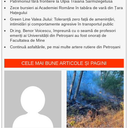
Patrimoniul fără frontiere la Ulpia Traiana Sarmizegetusa
Zece bursieri ai Academiei Române în tabăra de vară din Țara
Hațegului
Green Line Valea Jiului: Toleranță zero față de amenințări,
intimidări și comportamente agresive în transportul public
Dr.ing. Benor Voicescu, împreună cu o seamă de profesori
emeriți ai Universității din Petroșani au fost onorați de
Facultatea de Mine
Continuă asfaltările, pe mai multe artere rutiere din Petroșani
CELE MAI BUNE ARTICOLE ȘI PAGINI