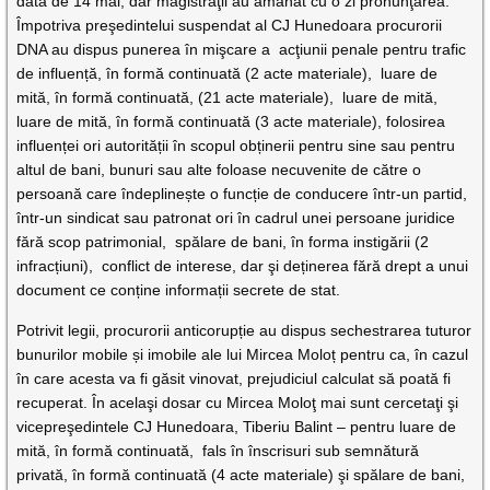
data de 14 mai, dar magistraţii au amânat cu o zi pronunţarea.
Împotriva preşedintelui suspendat al CJ Hunedoara procurorii
DNA au dispus punerea în mişcare a acţiunii penale pentru trafic
de influență, în formă continuată (2 acte materiale), luare de
mită, în formă continuată, (21 acte materiale), luare de mită,
luare de mită, în formă continuată (3 acte materiale), folosirea
influenței ori autorității în scopul obținerii pentru sine sau pentru
altul de bani, bunuri sau alte foloase necuvenite de către o
persoană care îndeplinește o funcție de conducere într-un partid,
într-un sindicat sau patronat ori în cadrul unei persoane juridice
fără scop patrimonial, spălare de bani, în forma instigării (2
infracțiuni), conflict de interese, dar şi deținerea fără drept a unui
document ce conține informații secrete de stat.
Potrivit legii, procurorii anticorupție au dispus sechestrarea tuturor
bunurilor mobile și imobile ale lui Mircea Moloț pentru ca, în cazul
în care acesta va fi găsit vinovat, prejudiciul calculat să poată fi
recuperat. În acelaşi dosar cu Mircea Moloţ mai sunt cercetaţi şi
vicepreşedintele CJ Hunedoara, Tiberiu Balint – pentru luare de
mită, în formă continuată, fals în înscrisuri sub semnătură
privată, în formă continuată (4 acte materiale) şi spălare de bani,