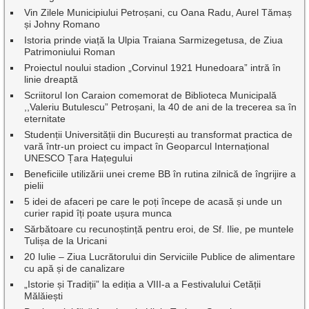
Vin Zilele Municipiului Petroșani, cu Oana Radu, Aurel Tămaș
și Johny Romano
Istoria prinde viață la Ulpia Traiana Sarmizegetusa, de Ziua
Patrimoniului Roman
Proiectul noului stadion „Corvinul 1921 Hunedoara” intră în
linie dreaptă
Scriitorul Ion Caraion comemorat de Biblioteca Municipală
,,Valeriu Butulescu” Petroșani, la 40 de ani de la trecerea sa în
eternitate
Studenții Universității din București au transformat practica de
vară într-un proiect cu impact în Geoparcul Internațional
UNESCO Țara Hațegului
Beneficiile utilizării unei creme BB în rutina zilnică de îngrijire a
pielii
5 idei de afaceri pe care le poți începe de acasă și unde un
curier rapid îți poate ușura munca
Sărbătoare cu recunoștință pentru eroi, de Sf. Ilie, pe muntele
Tulișa de la Uricani
20 Iulie – Ziua Lucrătorului din Serviciile Publice de alimentare
cu apă și de canalizare
„Istorie și Tradiții” la ediția a VIII-a a Festivalului Cetății
Mălăiești