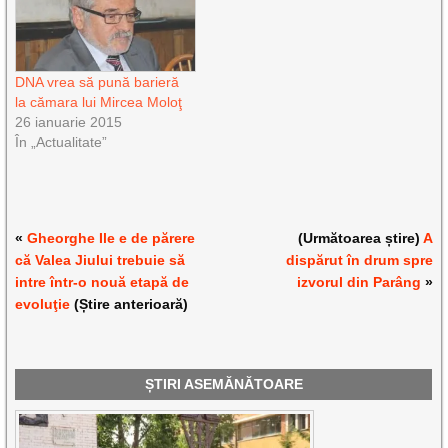
DNA vrea să pună barieră
la cămara lui Mircea Moloţ
26 ianuarie 2015
În „Actualitate”
«
Gheorghe Ile e de părere
(Următoarea știre)
A
că Valea Jiului trebuie să
dispărut în drum spre
intre într-o nouă etapă de
izvorul din Parâng
»
evoluţie
(Știre anterioară)
ȘTIRI ASEMĂNĂTOARE