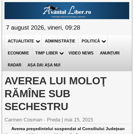
7 august 2026, vineri, 09:28
ACTUALITATE
ADMINISTRAȚIE
POLITICĂ
ECONOMIE
TIMP LIBER
VIDEO NEWS
ANUNȚURI
RADAR
AȘA DA! AȘA NU!
AVEREA LUI MOLOŢ
RĂMÎNE SUB
SECHESTRU
Carmen Cosman - Preda |
mai 15, 2015
Averea preşedintelui suspendat al Consiliului Judeţean