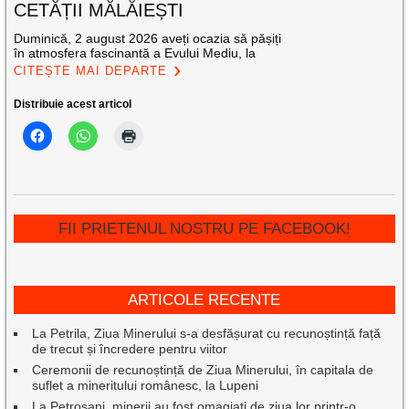
CETĂȚII MĂLĂIEȘTI
Duminică, 2 august 2026 aveți ocazia să pășiți
în atmosfera fascinantă a Evului Mediu, la
CITEȘTE MAI DEPARTE
Distribuie acest articol
FII PRIETENUL NOSTRU PE FACEBOOK!
ARTICOLE RECENTE
La Petrila, Ziua Minerului s-a desfășurat cu recunoștință față
de trecut și încredere pentru viitor
Ceremonii de recunoștință de Ziua Minerului, în capitala de
suflet a mineritului românesc, la Lupeni
La Petroșani, minerii au fost omagiați de ziua lor printr-o