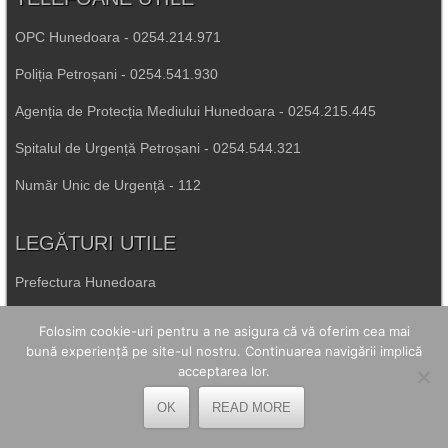
OPC Hunedoara - 0254.214.971
Poliția Petroșani - 0254.541.930
Agenția de Protecția Mediului Hunedoara - 0254.215.445
Spitalul de Urgență Petroșani - 0254.544.321
Număr Unic de Urgență - 112
LEGĂTURI UTILE
Prefectura Hunedoara
Poliția Română
Folosim cookie-uri pentru a ne asigura că vă oferim cea mai
bună experiență pe site-ul nostru. Continuarea navigării implică
Inspectoratul Școlar Hunedoara
acceptarea lor.
Consiliul Județean Hunedoara
OK
READ MORE
Primăria Petrila