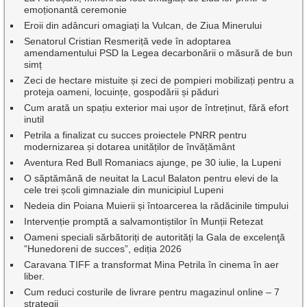
emoționantă ceremonie
Eroii din adâncuri omagiați la Vulcan, de Ziua Minerului
Senatorul Cristian Resmeriță vede în adoptarea
amendamentului PSD la Legea decarbonării o măsură de bun
simț
Zeci de hectare mistuite și zeci de pompieri mobilizați pentru a
proteja oameni, locuințe, gospodării și păduri
Cum arată un spațiu exterior mai ușor de întreținut, fără efort
inutil
Petrila a finalizat cu succes proiectele PNRR pentru
modernizarea și dotarea unităților de învățământ
Aventura Red Bull Romaniacs ajunge, pe 30 iulie, la Lupeni
O săptămână de neuitat la Lacul Balaton pentru elevi de la
cele trei școli gimnaziale din municipiul Lupeni
Nedeia din Poiana Muierii și întoarcerea la rădăcinile timpului
Intervenție promptă a salvamontiștilor în Munții Retezat
Oameni speciali sărbătoriți de autorități la Gala de excelenţă
”Hunedoreni de succes”, ediția 2026
Caravana TIFF a transformat Mina Petrila în cinema în aer
liber.
Cum reduci costurile de livrare pentru magazinul online – 7
strategii