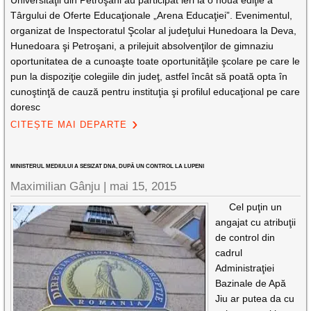
Universităţii din Petroşani au participat ieri la o nouă ediţie a
Târgului de Oferte Educaţionale „Arena Educaţiei”. Evenimentul,
organizat de Inspectoratul Şcolar al judeţului Hunedoara la Deva,
Hunedoara şi Petroşani, a prilejuit absolvenţilor de gimnaziu
oportunitatea de a cunoaşte toate oportunităţile şcolare pe care le
pun la dispoziţie colegiile din judeţ, astfel încât să poată opta în
cunoştinţă de cauză pentru instituţia şi profilul educaţional pe care
doresc
CITEȘTE MAI DEPARTE
MINISTERUL MEDIULUI A SESIZAT DNA, DUPĂ UN CONTROL LA LUPENI
Maximilian Gânju |
mai 15, 2015
Cel puţin un
angajat cu atribuţii
de control din
cadrul
Administraţiei
Bazinale de Apă
Jiu ar putea da cu