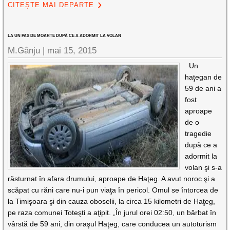
CITEȘTE MAI DEPARTE
LA UN PAS DE MOARTE DUPĂ CE A ADORMIT LA VOLAN
M.Gânju |
mai 15, 2015
Un
haţegan de
59 de ani a
fost
aproape
de o
tragedie
după ce a
adormit la
volan şi s-a
răsturnat în afara drumului, aproape de Haţeg. A avut noroc şi a
scăpat cu răni care nu-i pun viaţa în pericol. Omul se întorcea de
la Timişoara şi din cauza oboselii, la circa 15 kilometri de Haţeg,
pe raza comunei Toteşti a aţipit. „În jurul orei 02:50, un bărbat în
vârstă de 59 ani, din oraşul Haţeg, care conducea un autoturism