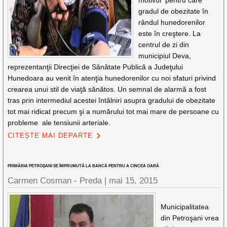
motivul pentru care
gradul de obezitate în
rândul hunedorenilor
este în creştere. La
centrul de zi din
municipiul Deva,
reprezentanţii Direcţiei de Sănătate Publică a Judeţului
Hunedoara au venit în atenţia hunedorenilor cu noi sfaturi privind
crearea unui stil de viaţă sănătos. Un semnal de alarmă a fost
tras prin intermediul acestei întâlniri asupra gradului de obezitate
tot mai ridicat precum şi a numărului tot mai mare de persoane cu
probleme ale tensiunii arteriale.
CITEȘTE MAI DEPARTE
PRIMĂRIA PETROŞANI SE ÎMPRUMUTĂ LA BANCĂ PENTRU A CINCEA OARĂ
Carmen Cosman - Preda |
mai 15, 2015
Municipalitatea
din Petroşani vrea