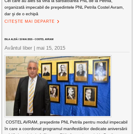
Cei care au ales să vină la sărbătoarea PNL de la Petrila,
organizată impecabil de preşedintele PNL Petrila Costel Avram,
dar şi de o echipă
CITEȘTE MAI DEPARTE
BILA ALBĂ / 15 MAI 2015 – COSTEL AVRAM
Avântul liber |
mai 15, 2015
COSTEL AVRAM, preşedinte PNL Petrila pentru modul impecabil
în care a coordonat programul manifestărilor dedicate aniversării