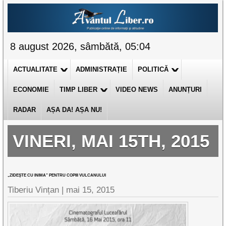
8 august 2026, sâmbătă, 05:04
ACTUALITATE
ADMINISTRAȚIE
POLITICĂ
ECONOMIE
TIMP LIBER
VIDEO NEWS
ANUNȚURI
RADAR
AȘA DA! AȘA NU!
VINERI, MAI 15TH, 2015
„ZIDEŞTE CU INIMA” PENTRU COPIII VULCANULUI
Tiberiu Vințan
|
mai 15, 2015