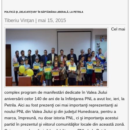
POLITICĂ ŞI „DELICATEŢURI” ÎN SĂPTĂMÂNA LIBERALĂ, LA PETRILA
Tiberiu Vințan
|
mai 15, 2015
Cel mai
complex program de manifestări dedicate în Valea Jiului
aniversării celor 140 de ani de la înfiinţarea PNL a avut loc, ieri, la
Petrila. Aici au fost prezenţi cei mai importanţi reprezentanţi ai
noului PNL din Valea Jiului şi din judeţul Hunedoara, pentru a
marca, împreună, nu doar istoria PNL, ci şi importanţa acestui
partid în prezentul şi viitorul comunităţilor locale din această zonă.