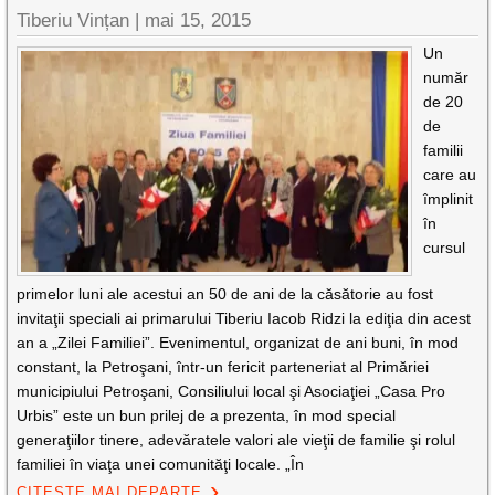
Tiberiu Vințan
|
mai 15, 2015
Un
număr
de 20
de
familii
care au
împlinit
în
cursul
primelor luni ale acestui an 50 de ani de la căsătorie au fost
invitaţii speciali ai primarului Tiberiu Iacob Ridzi la ediţia din acest
an a „Zilei Familiei”. Evenimentul, organizat de ani buni, în mod
constant, la Petroşani, într-un fericit parteneriat al Primăriei
municipiului Petroşani, Consiliului local şi Asociaţiei „Casa Pro
Urbis” este un bun prilej de a prezenta, în mod special
generaţiilor tinere, adevăratele valori ale vieţii de familie şi rolul
familiei în viaţa unei comunităţi locale. „În
CITEȘTE MAI DEPARTE