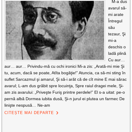
M-a dus
avarul să-
mi arate
Întregul
său
tezaur, Şi
mi-a
deschis o
ladă plină
Cu aur…
aur… aur… Privindu-mă cu ochi ironici Mi-a zis: „Arată-mi mie Şi
tu, acum, dacă se poate, Atîta bogăţie!” Atuncia, ca să-mi sting în
suflet Sarcazmul şi amarul, Şi să-i arăt că de cît mine E mai sărac
avarul; L-am dus grăbit spre locuinţa, Spre raiul dragei mele, Şi-
am zis avarului: „Priveşte Furiş printre perdele!” El s-a uitat: pe-o
pernă albă Dormea iubita dusă, Şi-n jurul ei plutea un farmec De
linişte nespusă… Ne-am
CITEȘTE MAI DEPARTE