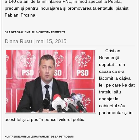
a 140 de ani de la înfiinţarea PNL, în mod special la Petrila,
precum şi pentru încurajarea şi promovarea talentatului pianist
Fabiani Prcsina.
BILA NEAGRA/ 15 MAI 2015- CRISTIAN RESMERITA
Diana Rusu
|
mai 15, 2015
Cristian
Resmeriţă,
deputat – din
cauză că s-a
lăcomit la câţiva
lei, pe care i-a dat
fratelui său
angajat la
cabinetul său
parlamentar şi în
acest fel şi-a pus în pericol viitorul politic.
NUNTAŞI DE AUR LA „ZIUA FAMILIEI” DE LA PETROŞANI