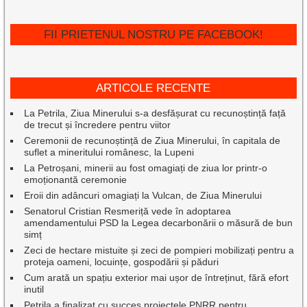
FII PRIETENUL NOSTRU PE FACEBOOK!
ARTICOLE RECENTE
La Petrila, Ziua Minerului s-a desfășurat cu recunoștință față
de trecut și încredere pentru viitor
Ceremonii de recunoștință de Ziua Minerului, în capitala de
suflet a mineritului românesc, la Lupeni
La Petroșani, minerii au fost omagiați de ziua lor printr-o
emoționantă ceremonie
Eroii din adâncuri omagiați la Vulcan, de Ziua Minerului
Senatorul Cristian Resmeriță vede în adoptarea
amendamentului PSD la Legea decarbonării o măsură de bun
simț
Zeci de hectare mistuite și zeci de pompieri mobilizați pentru a
proteja oameni, locuințe, gospodării și păduri
Cum arată un spațiu exterior mai ușor de întreținut, fără efort
inutil
Petrila a finalizat cu succes proiectele PNRR pentru