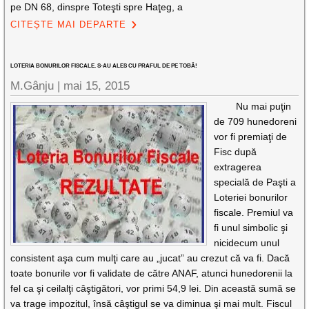
pe DN 68, dinspre Toteşti spre Haţeg, a
CITEȘTE MAI DEPARTE
LOTERIA BONURILOR FISCALE. S-AU ALES CU PRAFUL DE PE TOBĂ!
M.Gânju |
mai 15, 2015
Nu mai puţin
de 709 hunedoreni
vor fi premiaţi de
Fisc după
extragerea
specială de Paşti a
Loteriei bonurilor
fiscale. Premiul va
fi unul simbolic şi
nicidecum unul
consistent aşa cum mulţi care au „jucat” au crezut că va fi. Dacă
toate bonurile vor fi validate de către ANAF, atunci hunedorenii la
fel ca şi ceilalţi câştigători, vor primi 54,9 lei. Din această sumă se
va trage impozitul, însă câştigul se va diminua şi mai mult. Fiscul