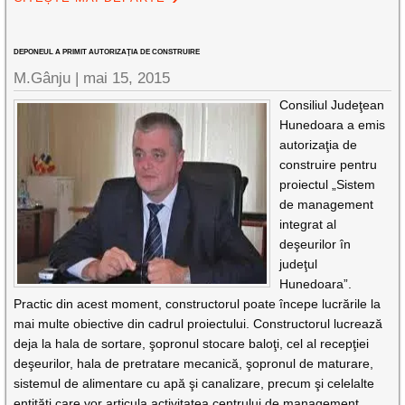
DEPONEUL A PRIMIT AUTORIZAŢIA DE CONSTRUIRE
M.Gânju |
mai 15, 2015
Consiliul Judeţean
Hunedoara a emis
autorizaţia de
construire pentru
proiectul „Sistem
de management
integrat al
deşeurilor în
judeţul
Hunedoara”.
Practic din acest moment, constructorul poate începe lucrările la
mai multe obiective din cadrul proiectului. Constructorul lucrează
deja la hala de sortare, şopronul stocare baloţi, cel al recepţiei
deşeurilor, hala de pretratare mecanică, şopronul de maturare,
sistemul de alimentare cu apă şi canalizare, precum şi celelalte
entităţi care vor articula activitatea centrului de management.