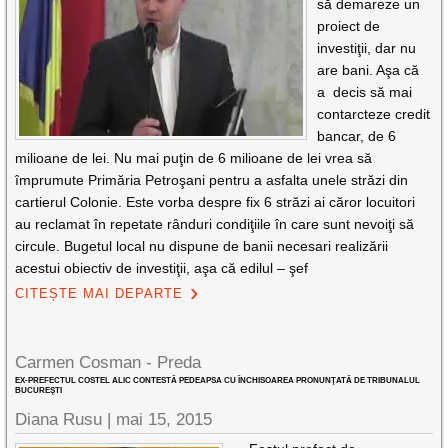
să demareze un
proiect de
investiţii, dar nu
are bani. Aşa că
a decis să mai
contarcteze credit
bancar, de 6
milioane de lei. Nu mai puţin de 6 milioane de lei vrea să
împrumute Primăria Petroşani pentru a asfalta unele străzi din
cartierul Colonie. Este vorba despre fix 6 străzi ai căror locuitori
au reclamat în repetate rânduri condiţiile în care sunt nevoiţi să
circule. Bugetul local nu dispune de banii necesari realizării
acestui obiectiv de investiţii, aşa că edilul – şef
CITEȘTE MAI DEPARTE
Carmen Cosman - Preda
EX-PREFECTUL COSTEL ALIC CONTESTĂ PEDEAPSA CU ÎNCHISOAREA PRONUNŢATĂ DE TRIBUNALUL
BUCUREŞTI
Diana Rusu
|
mai 15, 2015