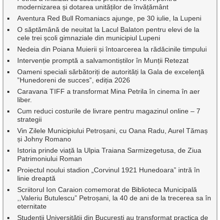
modernizarea și dotarea unităților de învățământ
Aventura Red Bull Romaniacs ajunge, pe 30 iulie, la Lupeni
O săptămână de neuitat la Lacul Balaton pentru elevi de la
cele trei școli gimnaziale din municipiul Lupeni
Nedeia din Poiana Muierii și întoarcerea la rădăcinile timpului
Intervenție promptă a salvamontiștilor în Munții Retezat
Oameni speciali sărbătoriți de autorități la Gala de excelenţă
”Hunedoreni de succes”, ediția 2026
Caravana TIFF a transformat Mina Petrila în cinema în aer
liber.
Cum reduci costurile de livrare pentru magazinul online – 7
strategii
Vin Zilele Municipiului Petroșani, cu Oana Radu, Aurel Tămaș
și Johny Romano
Istoria prinde viață la Ulpia Traiana Sarmizegetusa, de Ziua
Patrimoniului Roman
Proiectul noului stadion „Corvinul 1921 Hunedoara” intră în
linie dreaptă
Scriitorul Ion Caraion comemorat de Biblioteca Municipală
,,Valeriu Butulescu” Petroșani, la 40 de ani de la trecerea sa în
eternitate
Studenții Universității din București au transformat practica de