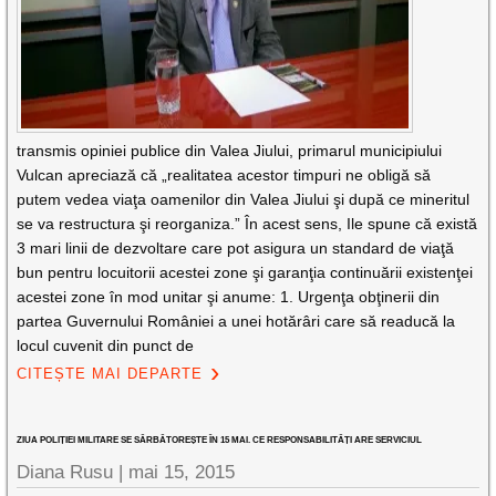
transmis opiniei publice din Valea Jiului, primarul municipiului
Vulcan apreciază că „realitatea acestor timpuri ne obligă să
putem vedea viaţa oamenilor din Valea Jiului şi după ce mineritul
se va restructura şi reorganiza.” În acest sens, Ile spune că există
3 mari linii de dezvoltare care pot asigura un standard de viaţă
bun pentru locuitorii acestei zone şi garanţia continuării existenţei
acestei zone în mod unitar şi anume: 1. Urgenţa obţinerii din
partea Guvernului României a unei hotărâri care să readucă la
locul cuvenit din punct de
CITEȘTE MAI DEPARTE
ZIUA POLIȚIEI MILITARE SE SĂRBĂTOREȘTE ÎN 15 MAI. CE RESPONSABILITĂȚI ARE SERVICIUL
Diana Rusu
|
mai 15, 2015