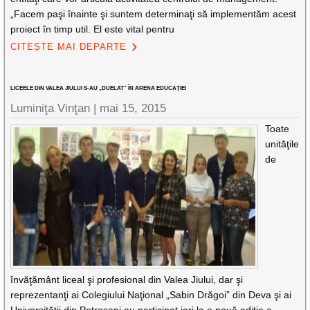
„Facem paşi înainte şi suntem determinaţi să implementăm acest
proiect în timp util. El este vital pentru
CITEȘTE MAI DEPARTE
LICEELE DIN VALEA JIULUI S-AU „DUELAT” ÎN ARENA EDUCAŢIEI
Luminiţa Vinţan |
mai 15, 2015
Toate
unităţile
de
învăţământ liceal şi profesional din Valea Jiului, dar şi
reprezentanţi ai Colegiului Naţional „Sabin Drăgoi” din Deva şi ai