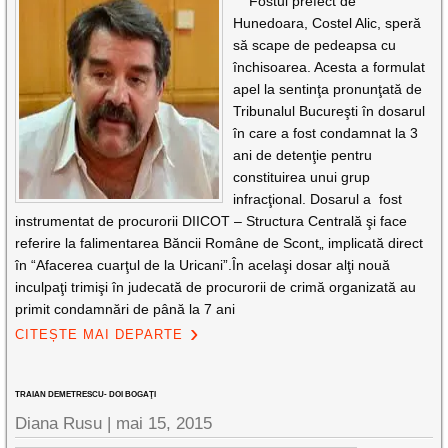
Fostul prefect de
Hunedoara, Costel Alic, speră
să scape de pedeapsa cu
închisoarea. Acesta a formulat
apel la sentinţa pronunţată de
Tribunalul Bucureşti în dosarul
în care a fost condamnat la 3
ani de detenţie pentru
constituirea unui grup
infracţional. Dosarul a fost
instrumentat de procurorii DIICOT – Structura Centrală şi face
referire la falimentarea Băncii Române de Scont„ implicată direct
în “Afacerea cuarţul de la Uricani”.În acelaşi dosar alţi nouă
inculpaţi trimişi în judecată de procurorii de crimă organizată au
primit condamnări de până la 7 ani
CITEȘTE MAI DEPARTE
TRAIAN DEMETRESCU- DOI BOGAŢI
Diana Rusu
|
mai 15, 2015