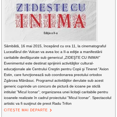
Sâmbătă, 16 mai 2015, începând cu ora 11, la cinematograful
Luceafărul din Vulcan va avea loc a II-a ediţie a manifestării
caritabile desfăşurate sub genericul „ZIDEŞTE CU INIMA!”
Evenimentul este destinat sprijinirii activităţilor cultural-
educaţionale ale Centrului Creştin pentru Copii şi Tineret ”Axion
Estin, care funcţionează sub coordonarea preotului ortodox
Zgârcea Mănăsuc. Programul activităţilor derulate sub acest
generic cuprinde un concurs de pictură de icoane pe sticlă
intitulat ”Micul Iconar”; organizarea unei licitaţii caritabile pentru
icoanele realizate în cadrul proiectului ”Micul Iconar”. Spectacolul
artistic va fi susţinut de preot Radu Trifon
CITEȘTE MAI DEPARTE