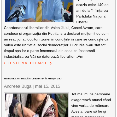
ocazia celor 140 de
ani de la înfiinţarea
Partidului Naţional
Liberal.
Coordonatorul liberalilor din Valea Jiului, Costel Avram, care
conduce şi organizaţia din Petrila, s-a declarat mulţumit de cum
au reacţionat locuitorii zonei în condiţiile în care se cunoaşte că
Valea este un fief al social democraţilor. Lucrurile n-au stat tot
timpul aşa iar o parte însemnată din ceea ce înseamnă
industrializarea Văii se datorează liberalilor. „Am
CITEȘTE MAI DEPARTE
TENSIUNEA ARTERIALĂ ŞI OBEZITATEA ÎN ATENŢIA D.S.P
Andreea Buga |
mai 15, 2015
Tot mai multe persoane
exagerează atunci când
vine vorba de mâncare.
Acesta pare să fie şi