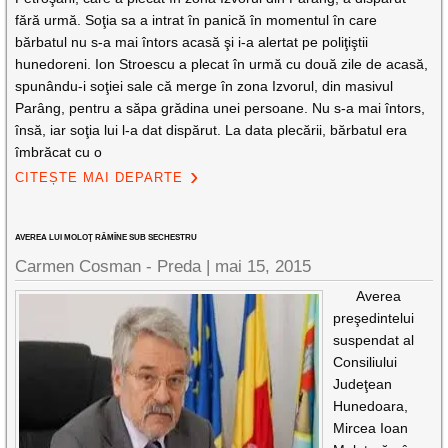
fără urmă. Soţia sa a intrat în panică în momentul în care
bărbatul nu s-a mai întors acasă şi i-a alertat pe poliţiştii
hunedoreni. Ion Stroescu a plecat în urmă cu două zile de acasă,
spunându-i soţiei sale că merge în zona Izvorul, din masivul
Parâng, pentru a săpa grădina unei persoane. Nu s-a mai întors,
însă, iar soţia lui l-a dat dispărut. La data plecării, bărbatul era
îmbrăcat cu o
CITEȘTE MAI DEPARTE
AVEREA LUI MOLOŢ RĂMÎNE SUB SECHESTRU
Carmen Cosman - Preda |
mai 15, 2015
Averea
preşedintelui
suspendat al
Consiliului
Judeţean
Hunedoara,
Mircea Ioan