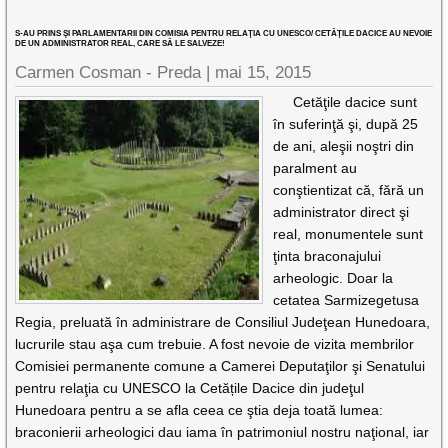
S-AU PRINS ŞI PARLAMENTARII DIN COMISIA PENTRU RELAŢIA CU UNESCO/ CETĂŢILE DACICE AU NEVOIE
DE UN ADMINISTRATOR REAL, CARE SĂ LE SALVEZE!
Carmen Cosman - Preda |
mai 15, 2015
Cetăţile dacice sunt
în suferinţă şi, după 25
de ani, aleşii noştri din
paralment au
conştientizat că, fără un
administrator direct şi
real, monumentele sunt
ţinta braconajului
arheologic. Doar la
cetatea Sarmizegetusa
Regia, preluată în administrare de Consiliul Judeţean Hunedoara,
lucrurile stau aşa cum trebuie. A fost nevoie de vizita membrilor
Comisiei permanente comune a Camerei Deputaţilor şi Senatului
pentru relaţia cu UNESCO la Cetățile Dacice din judeţul
Hunedoara pentru a se afla ceea ce ştia deja toată lumea:
braconierii arheologici dau iama în patrimoniul nostru naţional, iar