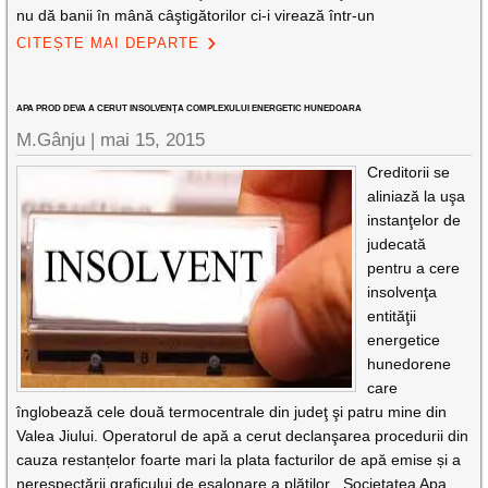
nu dă banii în mână câştigătorilor ci-i virează într-un
CITEȘTE MAI DEPARTE
APA PROD DEVA A CERUT INSOLVENŢA COMPLEXULUI ENERGETIC HUNEDOARA
M.Gânju |
mai 15, 2015
Creditorii se
aliniază la uşa
instanţelor de
judecată
pentru a cere
insolvenţa
entităţii
energetice
hunedorene
care
înglobează cele două termocentrale din judeţ şi patru mine din
Valea Jiului. Operatorul de apă a cerut declanşarea procedurii din
cauza restanțelor foarte mari la plata facturilor de apă emise și a
nerespectării graficului de eșalonare a plăților. „Societatea Apa