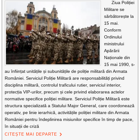
Ziua Poliției
Militare se
sărbătorește la
15 mai.
Conform
Ordinului
ministrului
Apărării
Naționale din
15 mai 1990, s-
au înființat unitățile și subunitățile de poliție militară din Armata
României. Serviciul Poliție Militară are responsabilități privind
disciplina militară, controlul traficului rutier, serviciul interior,
protecția VIP-urilor, precum și cele privind elaborarea actelor
normative specifice poliției militare. Serviciul Poliție Militară este
structura specializată a Statului Major General, care coordonează
operativ, pe linie ierarhică, activitățile poliției militare din Armata
României pentru îndeplinirea misiunilor specifice în timp de pace,
în situații de criză
CITEȘTE MAI DEPARTE