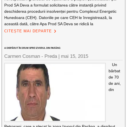
Prod SA Deva a formulat solicitarea către instanță privind
deschiderea procedurii insolvenței pentru Complexul Energetic
Hunedoara (CEH). Datoriile pe care CEH le înregistrează, la
această dată, către Apa Prod SA Deva se ridică la
CITEȘTE MAI DEPARTE
A DISPĂRUT ÎN DRUM SPRE IZVORUL DIN PARÂNG
Carmen Cosman - Preda |
mai 15, 2015
Un
bărbat
de 70
de ani,
din
Petroşani, care a plecat în zona Izvorul din Parâng, a dispărut