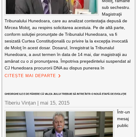
Moloţ, rămâne
sub sechestru.
Magistraţii
Tribunalului Hunedoara, care au analizat contestaţia depusă de
Mircea Moloţ, au respins solicitarea acestuia. Pe de altă parte,
conform soluţiei pronunţate de Tribunalul Hunedoara, va fi
sesizată Curtea Constituţională cu privire la la excepţia invocată
de Moloţ în acest dosar. Dosarul, înregistrat la Tribunalul
Hunedoara, a avut termen în data de 14 mai, dar magistraţii au
amânat cu o zi pronunţarea. Împotriva preşedintelui suspendat al
CJ Hunedoara procurorii DNA au dispus punerea în
CITEȘTE MAI DEPARTE
GHEORGHE ILE E DE PĂRERE CĂ VALEA JIULUI TREBUIE SĂ INTRE ÎNTR-O NOUĂ ETAPĂ DE EVOLUŢIE
Tiberiu Vințan
|
mai 15, 2015
Într-un
mesaj
public