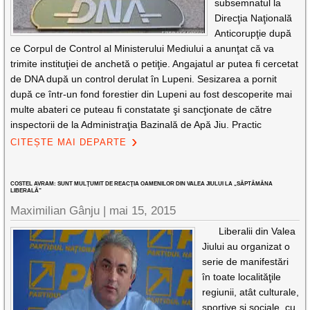
subsemnatul la
Direcţia Naţională
Anticorupţie după
ce Corpul de Control al Ministerului Mediului a anunţat că va
trimite instituţiei de anchetă o petiţie. Angajatul ar putea fi cercetat
de DNA după un control derulat în Lupeni. Sesizarea a pornit
după ce într-un fond forestier din Lupeni au fost descoperite mai
multe abateri ce puteau fi constatate şi sancţionate de către
inspectorii de la Administraţia Bazinală de Apă Jiu. Practic
CITEȘTE MAI DEPARTE
COSTEL AVRAM: SUNT MULŢUMIT DE REACŢIA OAMENILOR DIN VALEA JIULUI LA „SĂPTĂMÂNA
LIBERALĂ”
Maximilian Gânju |
mai 15, 2015
Liberalii din Valea
Jiului au organizat o
serie de manifestări
în toate localităţile
regiunii, atât culturale,
sportive şi sociale, cu