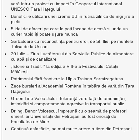
vară într-un proiect cu impact în Geoparcul Internațional
UNESCO Țara Hațegului
Beneficiile utilizării unei creme BB în rutina zilnică de îngrijire a
pielii
5 idei de afaceri pe care le poți începe de acasă și unde un
curier rapid îți poate ușura munca
Sărbătoare cu recunoștință pentru eroi, de Sf. Ilie, pe muntele
Tulișa de la Uricani
20 Iulie – Ziua Lucrătorului din Serviciile Publice de alimentare
cu apă și de canalizare
„Istorie și Tradiții” la ediția a VIII-a a Festivalului Cetății
Mălăiești
Patrimoniul fără frontiere la Ulpia Traiana Sarmizegetusa
Zece bursieri ai Academiei Române în tabăra de vară din Țara
Hațegului
Green Line Valea Jiului: Toleranță zero față de amenințări,
intimidări și comportamente agresive în transportul public
Dr.ing. Benor Voicescu, împreună cu o seamă de profesori
emeriți ai Universității din Petroșani au fost onorați de
Facultatea de Mine
Continuă asfaltările, pe mai multe artere rutiere din Petroșani