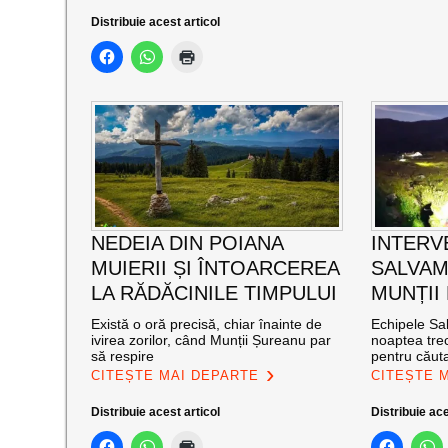
Distribuie acest articol
NEDEIA DIN POIANA
INTERV
MUIERII ȘI ÎNTOARCEREA
SALVAM
LA RĂDĂCINILE TIMPULUI
MUNȚII
Există o oră precisă, chiar înainte de
Echipele Sal
ivirea zorilor, când Munții Șureanu par
noaptea trec
să respire
pentru căut
CITEȘTE MAI DEPARTE
CITEȘTE 
Distribuie acest articol
Distribuie ace