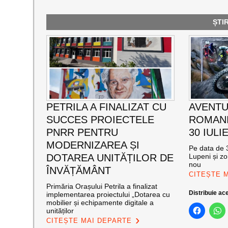
ȘTI
PETRILA A FINALIZAT CU
AVENTU
SUCCES PROIECTELE
ROMANI
PNRR PENTRU
30 IULI
MODERNIZAREA ȘI
Pe data de 3
DOTAREA UNITĂȚILOR DE
Lupeni și zo
nou
ÎNVĂȚĂMÂNT
CITEȘTE 
Primăria Orașului Petrila a finalizat
Distribuie ace
implementarea proiectului „Dotarea cu
mobilier și echipamente digitale a
unităților
CITEȘTE MAI DEPARTE