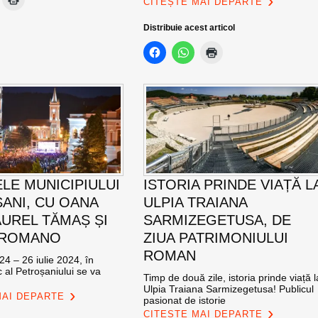
CITEȘTE MAI DEPARTE
Distribuie acest articol
ELE MUNICIPIULUI
ISTORIA PRINDE VIAȚĂ L
ANI, CU OANA
ULPIA TRAIANA
AUREL TĂMAȘ ȘI
SARMIZEGETUSA, DE
 ROMANO
ZIUA PATRIMONIULUI
ROMAN
24 – 26 iulie 2024, în
c al Petroșaniului se va
Timp de două zile, istoria prinde viață l
Ulpia Traiana Sarmizegetusa! Publicul
MAI DEPARTE
pasionat de istorie
CITEȘTE MAI DEPARTE