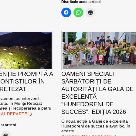
Distribuie acest articol
ENȚIE PROMPTĂ A
OAMENI SPECIALI
ONTIȘTILOR ÎN
SĂRBĂTORIȚI DE
 RETEZAT
AUTORITĂȚI LA GALA DE
EXCELENŢĂ
vamont au intervenit,
ută, în Munții Retezat
”HUNEDORENI DE
area și recuperarea a patru
SUCCES”, EDIȚIA 2026
MAI DEPARTE
O nouă ediție a Galei de excelență
st articol
Huneodreni de succes a avut loc, în
aceste