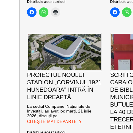
Distribuie acest articol
Distribuie ace
PROIECTUL NOULUI
SCRIIT
STADION „CORVINUL 1921
CARAI
HUNEDOARA” INTRĂ ÎN
DE BIB
LINIE DREAPTĂ
MUNICI
BUTULE
La sediul Companiei Naţionale de
Investiţii, au avut loc marți, 21 iulie
LA 40 D
2026, discuții pe
TRECER
CITEȘTE MAI DEPARTE
ETERNI
Distribuie acest articol