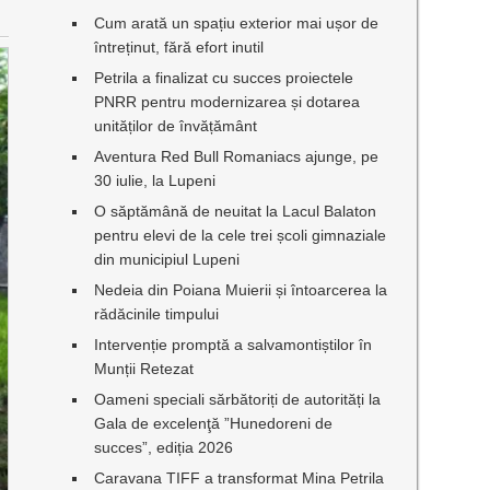
Cum arată un spațiu exterior mai ușor de
întreținut, fără efort inutil
Petrila a finalizat cu succes proiectele
PNRR pentru modernizarea și dotarea
unităților de învățământ
Aventura Red Bull Romaniacs ajunge, pe
30 iulie, la Lupeni
O săptămână de neuitat la Lacul Balaton
pentru elevi de la cele trei școli gimnaziale
din municipiul Lupeni
Nedeia din Poiana Muierii și întoarcerea la
rădăcinile timpului
Intervenție promptă a salvamontiștilor în
Munții Retezat
Oameni speciali sărbătoriți de autorități la
Gala de excelenţă ”Hunedoreni de
succes”, ediția 2026
Caravana TIFF a transformat Mina Petrila