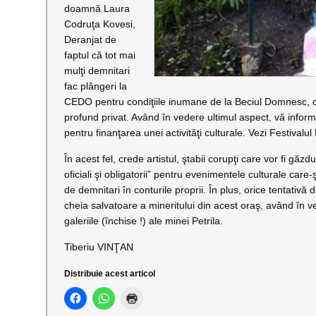
doamnă Laura
Codruţa Kovesi,
Deranjat de
faptul că tot mai
mulţi demnitari
fac plângeri la
CEDO pentru condiţiile inumane de la Beciul Domnesc, cu 
profund privat. Având în vedere ultimul aspect, vă infor
pentru finanţarea unei activităţi culturale. Vezi Festivalul
În acest fel, crede artistul, ştabii corupţi care vor fi găz
oficiali şi obligatorii” pentru evenimentele culturale care-
de demnitari în conturile proprii. În plus, orice tentativă
cheia salvatoare a mineritului din acest oraş, având în v
galeriile (închise !) ale minei Petrila.
Tiberiu VINŢAN
Distribuie acest articol