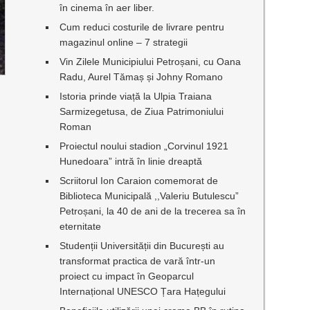
în cinema în aer liber.
Cum reduci costurile de livrare pentru
magazinul online – 7 strategii
Vin Zilele Municipiului Petroșani, cu Oana
Radu, Aurel Tămaș și Johny Romano
Istoria prinde viață la Ulpia Traiana
Sarmizegetusa, de Ziua Patrimoniului
Roman
Proiectul noului stadion „Corvinul 1921
Hunedoara” intră în linie dreaptă
Scriitorul Ion Caraion comemorat de
Biblioteca Municipală ,,Valeriu Butulescu”
Petroșani, la 40 de ani de la trecerea sa în
eternitate
Studenții Universității din București au
transformat practica de vară într-un
proiect cu impact în Geoparcul
Internațional UNESCO Țara Hațegului