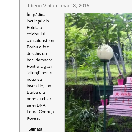
Tiberiu Vințan
|
mai 18, 2015
În grădina
locuinţei din
Petrila a
celebrului
caricaturist Ion
Barbu a fost
deschis un…
beci domnesc.
Pentru a găsi
“clienţi” pentru
noua sa
investiţie, Ion
Barbu s-a
adresat chiar
şefei DNA,
Laura Codruţa
Kovesi.
“Stimată