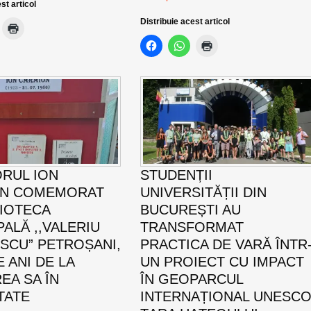
st articol
Distribuie acest articol
ORUL ION
STUDENȚII
ON COMEMORAT
UNIVERSITĂȚII DIN
LIOTECA
BUCUREȘTI AU
PALĂ ,,VALERIU
TRANSFORMAT
SCU” PETROȘANI,
PRACTICA DE VARĂ ÎNTR
E ANI DE LA
UN PROIECT CU IMPACT
EA SA ÎN
ÎN GEOPARCUL
TATE
INTERNAȚIONAL UNESC