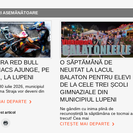
RI ASEMĂNĂTOARE
RA RED BULL
O SĂPTĂMÂNĂ DE
ACS AJUNGE, PE
NEUITAT LA LACUL
E, LA LUPENI
BALATON PENTRU ELEVI
DE LA CELE TREI ȘCOLI
0 iulie 2026, municipiul
na Straja vor deveni din
GIMNAZIALE DIN
MUNICIPIUL LUPENI
MAI DEPARTE
Ne gândim cu inima plină de
st articol
recunoștință la săptămâna ce tocmai a
trecut! Cea mai
CITEȘTE MAI DEPARTE