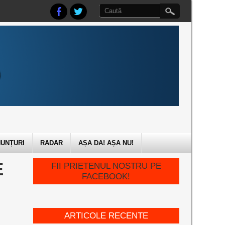
UNȚURI
RADAR
AȘA DA! AȘA NU!
E
FII PRIETENUL NOSTRU PE
FACEBOOK!
ARTICOLE RECENTE