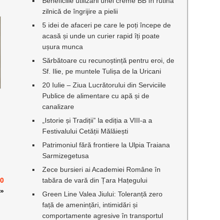
Beneficiile utilizării unei creme BB în rutina
zilnică de îngrijire a pielii
5 idei de afaceri pe care le poți începe de
acasă și unde un curier rapid îți poate
ușura munca
Sărbătoare cu recunoștință pentru eroi, de
Sf. Ilie, pe muntele Tulișa de la Uricani
20 Iulie – Ziua Lucrătorului din Serviciile
Publice de alimentare cu apă și de
canalizare
„Istorie și Tradiții” la ediția a VIII-a a
Festivalului Cetății Mălăiești
Patrimoniul fără frontiere la Ulpia Traiana
Sarmizegetusa
Zece bursieri ai Academiei Române în
00
tabăra de vară din Țara Hațegului
»
Green Line Valea Jiului: Toleranță zero
față de amenințări, intimidări și
comportamente agresive în transportul