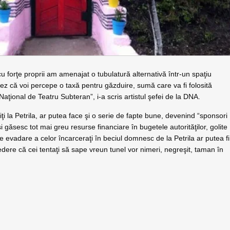
forţe proprii am amenajat o tubulatură alternativă într-un spaţiu
mez că voi percepe o taxă pentru găzduire, sumă care va fi folosită
 Naţional de Teatru Subteran”, i-a scris artistul şefei de la DNA.
duiţi la Petrila, ar putea face şi o serie de fapte bune, devenind “sponsori
şi găsesc tot mai greu resurse financiare în bugetele autorităţilor, golite
 de evadare a celor încarceraţi în beciul domnesc de la Petrila ar putea fi
edere că cei tentaţi să sape vreun tunel vor nimeri, negreşit, taman în