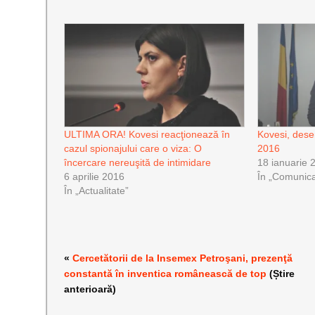
ULTIMA ORA! Kovesi reacţionează în
Kovesi, dese
cazul spionajului care o viza: O
2016
încercare nereuşită de intimidare
18 ianuarie 
6 aprilie 2016
În „Comunica
În „Actualitate”
«
Cercetătorii de la Insemex Petroşani, prezenţă
constantă în inventica românească de top
(Știre
anterioară)