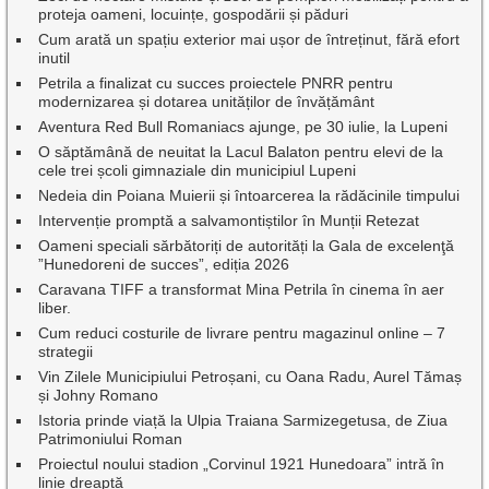
proteja oameni, locuințe, gospodării și păduri
Cum arată un spațiu exterior mai ușor de întreținut, fără efort
inutil
Petrila a finalizat cu succes proiectele PNRR pentru
modernizarea și dotarea unităților de învățământ
Aventura Red Bull Romaniacs ajunge, pe 30 iulie, la Lupeni
O săptămână de neuitat la Lacul Balaton pentru elevi de la
cele trei școli gimnaziale din municipiul Lupeni
Nedeia din Poiana Muierii și întoarcerea la rădăcinile timpului
Intervenție promptă a salvamontiștilor în Munții Retezat
Oameni speciali sărbătoriți de autorități la Gala de excelenţă
”Hunedoreni de succes”, ediția 2026
Caravana TIFF a transformat Mina Petrila în cinema în aer
liber.
Cum reduci costurile de livrare pentru magazinul online – 7
strategii
Vin Zilele Municipiului Petroșani, cu Oana Radu, Aurel Tămaș
și Johny Romano
Istoria prinde viață la Ulpia Traiana Sarmizegetusa, de Ziua
Patrimoniului Roman
Proiectul noului stadion „Corvinul 1921 Hunedoara” intră în
linie dreaptă