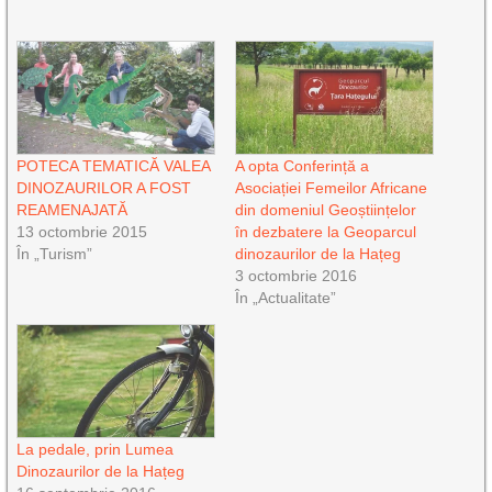
POTECA TEMATICĂ VALEA
A opta Conferință a
DINOZAURILOR A FOST
Asociației Femeilor Africane
REAMENAJATĂ
din domeniul Geoștiințelor
13 octombrie 2015
în dezbatere la Geoparcul
În „Turism”
dinozaurilor de la Hațeg
3 octombrie 2016
În „Actualitate”
La pedale, prin Lumea
Dinozaurilor de la Hațeg