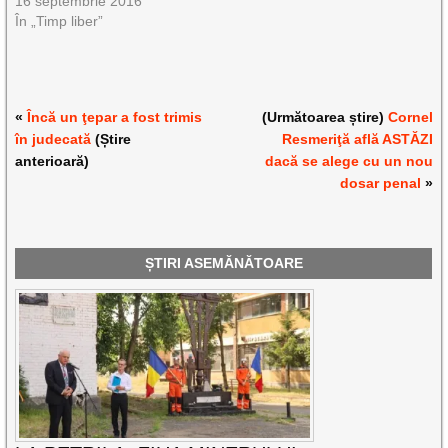
16 septembrie 2016
În „Timp liber”
«
Încă un ţepar a fost trimis
(Următoarea știre)
Cornel
în judecată
(Știre
Resmeriţă află ASTĂZI
anterioară)
dacă se alege cu un nou
dosar penal
»
ȘTIRI ASEMĂNĂTOARE