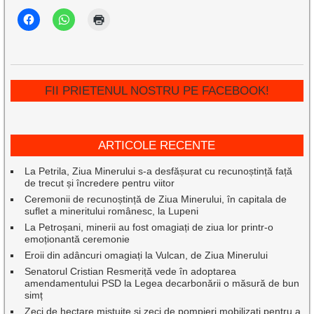
FII PRIETENUL NOSTRU PE FACEBOOK!
ARTICOLE RECENTE
La Petrila, Ziua Minerului s-a desfășurat cu recunoștință față
de trecut și încredere pentru viitor
Ceremonii de recunoștință de Ziua Minerului, în capitala de
suflet a mineritului românesc, la Lupeni
La Petroșani, minerii au fost omagiați de ziua lor printr-o
emoționantă ceremonie
Eroii din adâncuri omagiați la Vulcan, de Ziua Minerului
Senatorul Cristian Resmeriță vede în adoptarea
amendamentului PSD la Legea decarbonării o măsură de bun
simț
Zeci de hectare mistuite și zeci de pompieri mobilizați pentru a