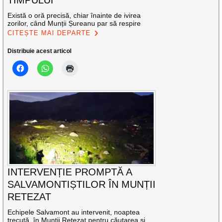
Există o oră precisă, chiar înainte de ivirea
zorilor, când Munții Șureanu par să respire
CITEȘTE MAI DEPARTE
Distribuie acest articol
INTERVENȚIE PROMPTĂ A
SALVAMONTIȘTILOR ÎN MUNȚII
RETEZAT
Echipele Salvamont au intervenit, noaptea
trecută, în Munții Retezat pentru căutarea și