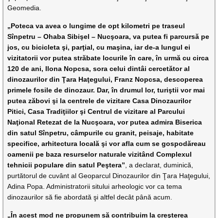
Geomedia.
„Poteca va avea o lungime de opt kilometri pe traseul
Sînpetru – Ohaba Sibişel – Nucşoara, va putea fi parcursă pe
jos, cu bicicleta şi, parţial, cu maşina, iar de-a lungul ei
vizitatorii vor putea străbate locurile în care, în urmă cu circa
120 de ani, Ilona Nopcsa, sora celui dintâi cercetător al
dinozaurilor din Ţara Haţegului, Franz Nopcsa, descoperea
primele fosile de dinozaur. Dar, în drumul lor, turiştii vor mai
putea zăbovi şi la centrele de vizitare Casa Dinozaurilor
Pitici, Casa Tradiţiilor şi Centrul de vizitare al Parcului
Naţional Retezat de la Nucşoara, vor putea admira Biserica
din satul Sînpetru, câmpurile cu granit, peisaje, habitate
specifice, arhitectura locală şi vor afla cum se gospodăreau
oamenii pe baza resurselor naturale vizitând Complexul
tehnicii populare din satul Peştera”
, a declarat, duminică,
purtătorul de cuvânt al Geoparcul Dinozaurilor din Ţara Haţegului,
Adina Popa. Administratorii sitului arheologic vor ca tema
dinozaurilor să fie abordată şi altfel decât până acum.
„În acest mod ne propunem să contribuim la creşterea