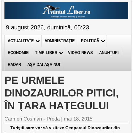
9 august 2026, duminică, 05:23
ACTUALITATE
ADMINISTRAȚIE
POLITICĂ
ECONOMIE
TIMP LIBER
VIDEO NEWS
ANUNȚURI
RADAR
AȘA DA! AȘA NU!
PE URMELE
DINOZAURILOR PITICI,
ÎN ŢARA HAŢEGULUI
Carmen Cosman - Preda |
mai 18, 2015
Turiştii care vor să viziteze Geoparcul Dinozaurilor din