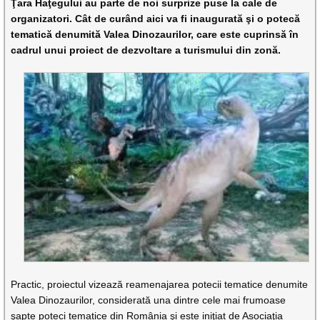
Ţara Haţegului au parte de noi surprize puse la cale de
organizatori. Cât de curând aici va fi inaugurată şi o potecă
tematică denumită Valea Dinozaurilor, care este cuprinsă în
cadrul unui proiect de dezvoltare a turismului din zonă.
Practic, proiectul vizează reamenajarea potecii tematice denumite
Valea Dinozaurilor, considerată una dintre cele mai frumoase
şapte poteci tematice din România şi este iniţiat de Asociaţia