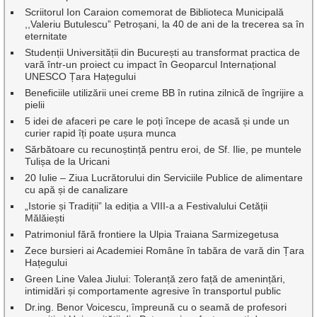
Scriitorul Ion Caraion comemorat de Biblioteca Municipală
,,Valeriu Butulescu” Petroșani, la 40 de ani de la trecerea sa în
eternitate
Studenții Universității din București au transformat practica de
vară într-un proiect cu impact în Geoparcul Internațional
UNESCO Țara Hațegului
Beneficiile utilizării unei creme BB în rutina zilnică de îngrijire a
pielii
5 idei de afaceri pe care le poți începe de acasă și unde un
curier rapid îți poate ușura munca
Sărbătoare cu recunoștință pentru eroi, de Sf. Ilie, pe muntele
Tulișa de la Uricani
20 Iulie – Ziua Lucrătorului din Serviciile Publice de alimentare
cu apă și de canalizare
„Istorie și Tradiții” la ediția a VIII-a a Festivalului Cetății
Mălăiești
Patrimoniul fără frontiere la Ulpia Traiana Sarmizegetusa
Zece bursieri ai Academiei Române în tabăra de vară din Țara
Hațegului
Green Line Valea Jiului: Toleranță zero față de amenințări,
intimidări și comportamente agresive în transportul public
Dr.ing. Benor Voicescu, împreună cu o seamă de profesori