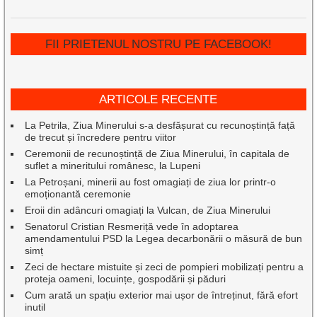
FII PRIETENUL NOSTRU PE FACEBOOK!
ARTICOLE RECENTE
La Petrila, Ziua Minerului s-a desfășurat cu recunoștință față
de trecut și încredere pentru viitor
Ceremonii de recunoștință de Ziua Minerului, în capitala de
suflet a mineritului românesc, la Lupeni
La Petroșani, minerii au fost omagiați de ziua lor printr-o
emoționantă ceremonie
Eroii din adâncuri omagiați la Vulcan, de Ziua Minerului
Senatorul Cristian Resmeriță vede în adoptarea
amendamentului PSD la Legea decarbonării o măsură de bun
simț
Zeci de hectare mistuite și zeci de pompieri mobilizați pentru a
proteja oameni, locuințe, gospodării și păduri
Cum arată un spațiu exterior mai ușor de întreținut, fără efort
inutil