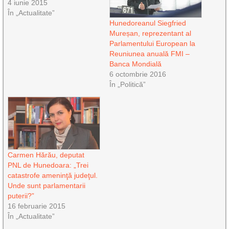
4 iunie 2015
În „Actualitate”
Hunedoreanul Siegfried
Mureșan, reprezentant al
Parlamentului European la
Reuniunea anuală FMI –
Banca Mondială
6 octombrie 2016
În „Politică”
Carmen Hărău, deputat
PNL de Hunedoara: „Trei
catastrofe ameninţă judeţul.
Unde sunt parlamentarii
puterii?”
16 februarie 2015
În „Actualitate”