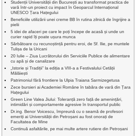
Studenții Universității din București au transformat practica de
vară într-un proiect cu impact în Geoparcul Internațional
UNESCO Țara Hațegului
Beneficiile utilizării unei creme BB în rutina zilnică de îngrijire a
pielii
5 idei de afaceri pe care le poți începe de acasă și unde un
curier rapid îți poate ușura munca
Sărbătoare cu recunoștință pentru eroi, de Sf. Ilie, pe muntele
Tulișa de la Uricani
20 Iulie – Ziua Lucrătorului din Serviciile Publice de alimentare
cu apă și de canalizare
„Istorie și Tradiții” la ediția a VIII-a a Festivalului Cetății
Mălăiești
Patrimoniul fără frontiere la Ulpia Traiana Sarmizegetusa
Zece bursieri ai Academiei Române în tabăra de vară din Țara
Hațegului
Green Line Valea Jiului: Toleranță zero față de amenințări,
intimidări și comportamente agresive în transportul public
Dr.ing. Benor Voicescu, împreună cu o seamă de profesori
emeriți ai Universității din Petroșani au fost onorați de
Facultatea de Mine
Continuă asfaltările, pe mai multe artere rutiere din Petroșani