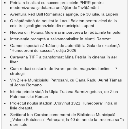
Petrila a finalizat cu succes proiectele PNRR pentru
modernizarea și dotarea unităților de învățământ
Aventura Red Bull Romaniacs ajunge, pe 30 iulie, la Lupeni
O săptămână de neuitat la Lacul Balaton pentru elevi de la
cele trei școli gimnaziale din municipiul Lupeni
Nedeia din Poiana Muierii și întoarcerea la rădăcinile timpului
Intervenție promptă a salvamontiștilor în Munții Retezat
Oameni speciali sărbătoriți de autorități la Gala de excelenţă
”Hunedoreni de succes”, ediția 2026
Caravana TIFF a transformat Mina Petrila în cinema în aer
liber.
Cum reduci costurile de livrare pentru magazinul online – 7
strategii
Vin Zilele Municipiului Petroșani, cu Oana Radu, Aurel Tămaș
și Johny Romano
Istoria prinde viață la Ulpia Traiana Sarmizegetusa, de Ziua
Patrimoniului Roman
Proiectul noului stadion „Corvinul 1921 Hunedoara” intră în
linie dreaptă
Scriitorul Ion Caraion comemorat de Biblioteca Municipală
,,Valeriu Butulescu” Petroșani, la 40 de ani de la trecerea sa în
eternitate