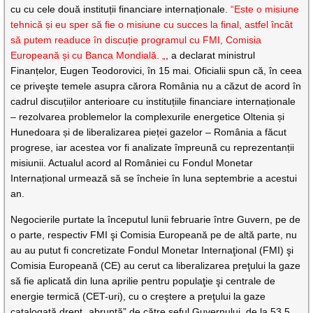
cu cu cele două instituții financiare internaționale.
“Este o misiune
tehnică și eu sper să fie o misiune cu succes la final, astfel încât
să putem readuce în discuție programul cu FMI, Comisia
Europeană și cu Banca Mondială. „
, a declarat ministrul
Finanțelor, Eugen Teodorovici, în 15 mai. Oficialii spun că, în ceea
ce priveşte temele asupra cărora România nu a căzut de acord în
cadrul discuțiilor anterioare cu instituțiile financiare internaționale
– rezolvarea problemelor la complexurile energetice Oltenia și
Hunedoara și de liberalizarea pieței gazelor – România a făcut
progrese, iar acestea vor fi analizate împreună cu reprezentanții
misiunii. Actualul acord al României cu Fondul Monetar
Internațional urmează să se încheie în luna septembrie a acestui
an.
Negocierile purtate la începutul lunii februarie între Guvern, pe de
o parte, respectiv FMI şi Comisia Europeană pe de altă parte, nu
au au putut fi concretizate Fondul Monetar Internaţional (FMI) şi
Comisia Europeană (CE) au cerut ca liberalizarea preţului la gaze
să fie aplicată din luna aprilie pentru populaţie şi centrale de
energie termică (CET-uri), cu o creştere a preţului la gaze
catalogată drept „abruptă” de către şeful Guvernului, de la 53,5