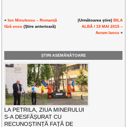
«
Ion Minulescu – Romanţă
(Următoarea știre)
BILA
fără ecou
(Știre anterioară)
ALBĂ / 19 MAI 2015 –
Avram Iancu
»
ȘTIRI ASEMĂNĂTOARE
LA PETRILA, ZIUA MINERULUI
S-A DESFĂȘURAT CU
RECUNOȘTINȚĂ FAȚĂ DE