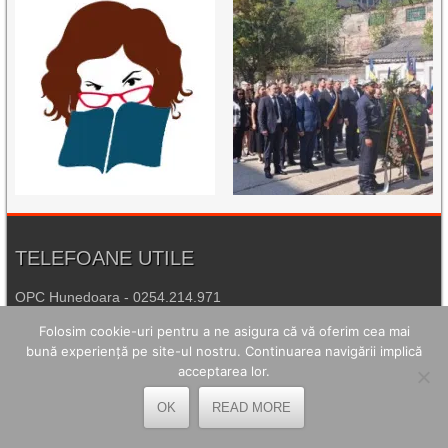
TELEFOANE UTILE
OPC Hunedoara - 0254.214.971
Folosim cookie-uri pentru a ne asigura că vă oferim cea mai
Poliția Petroșani - 0254.541.930
bună experiență pe site-ul nostru. Continuarea navigării implică
Agenția de Protecția Mediului Hunedoara - 0254.215.445
acceptarea lor.
Spitalul de Urgență Petroșani - 0254.544.321
OK
READ MORE
Număr Unic de Urgență - 112