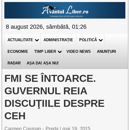
8 august 2026, sâmbătă, 01:26
ACTUALITATE
ADMINISTRAȚIE
POLITICĂ
ECONOMIE
TIMP LIBER
VIDEO NEWS
ANUNȚURI
RADAR
AȘA DA! AȘA NU!
FMI SE ÎNTOARCE.
GUVERNUL REIA
DISCUŢIILE DESPRE
CEH
Carmen Cosman - Preda |
mai 19, 2015