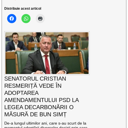
Distribuie acest articol
SENATORUL CRISTIAN
RESMERIȚĂ VEDE ÎN
ADOPTAREA
AMENDAMENTULUI PSD LA
LEGEA DECARBONĂRII O
MĂSURĂ DE BUN SIMȚ
De-a lungul ultimilor ani, care s-au scurt de la
momentul adoptării diverselor decizii prin care