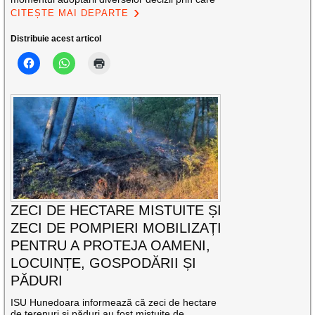
CITEȘTE MAI DEPARTE
Distribuie acest articol
ZECI DE HECTARE MISTUITE ȘI
ZECI DE POMPIERI MOBILIZAȚI
PENTRU A PROTEJA OAMENI,
LOCUINȚE, GOSPODĂRII ȘI
PĂDURI
ISU Hunedoara informează că zeci de hectare
de terenuri și păduri au fost mistuite de