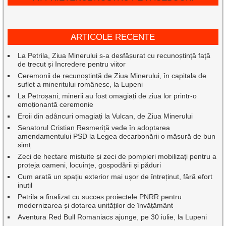
ARTICOLE RECENTE
La Petrila, Ziua Minerului s-a desfășurat cu recunoștință față
de trecut și încredere pentru viitor
Ceremonii de recunoștință de Ziua Minerului, în capitala de
suflet a mineritului românesc, la Lupeni
La Petroșani, minerii au fost omagiați de ziua lor printr-o
emoționantă ceremonie
Eroii din adâncuri omagiați la Vulcan, de Ziua Minerului
Senatorul Cristian Resmeriță vede în adoptarea
amendamentului PSD la Legea decarbonării o măsură de bun
simț
Zeci de hectare mistuite și zeci de pompieri mobilizați pentru a
proteja oameni, locuințe, gospodării și păduri
Cum arată un spațiu exterior mai ușor de întreținut, fără efort
inutil
Petrila a finalizat cu succes proiectele PNRR pentru
modernizarea și dotarea unităților de învățământ
Aventura Red Bull Romaniacs ajunge, pe 30 iulie, la Lupeni