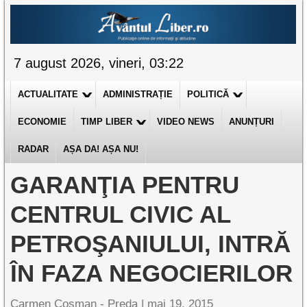
7 august 2026, vineri, 03:22
ACTUALITATE
ADMINISTRAȚIE
POLITICĂ
ECONOMIE
TIMP LIBER
VIDEO NEWS
ANUNȚURI
RADAR
AȘA DA! AȘA NU!
GARANŢIA PENTRU
CENTRUL CIVIC AL
PETROŞANIULUI, INTRĂ
ÎN FAZA NEGOCIERILOR
Carmen Cosman - Preda |
mai 19, 2015