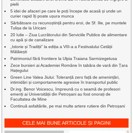
pielii
5 idei de afaceri pe care le poți începe de acasă și unde un
curier rapid îți poate ușura munca
Sărbătoare cu recunoștință pentru eroi, de Sf. Ilie, pe muntele
Tulișa de la Uricani
20 Iulie – Ziua Lucrătorului din Serviciile Publice de alimentare
cu apă și de canalizare
„Istorie și Tradiții” la ediția a VIII-a a Festivalului Cetății
Mălăiești
Patrimoniul fără frontiere la Ulpia Traiana Sarmizegetusa
Zece bursieri ai Academiei Române în tabăra de vară din Țara
Hațegului
Green Line Valea Jiului: Toleranță zero față de amenințări,
intimidări și comportamente agresive în transportul public
Dr.ing. Benor Voicescu, împreună cu o seamă de profesori
emeriți ai Universității din Petroșani au fost onorați de
Facultatea de Mine
Continuă asfaltările, pe mai multe artere rutiere din Petroșani
CELE MAI BUNE ARTICOLE ȘI PAGINI