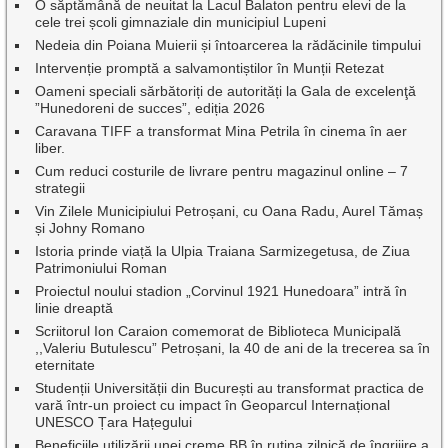
O săptămână de neuitat la Lacul Balaton pentru elevi de la
cele trei școli gimnaziale din municipiul Lupeni
Nedeia din Poiana Muierii și întoarcerea la rădăcinile timpului
Intervenție promptă a salvamontiștilor în Munții Retezat
Oameni speciali sărbătoriți de autorități la Gala de excelenţă
”Hunedoreni de succes”, ediția 2026
Caravana TIFF a transformat Mina Petrila în cinema în aer
liber.
Cum reduci costurile de livrare pentru magazinul online – 7
strategii
Vin Zilele Municipiului Petroșani, cu Oana Radu, Aurel Tămaș
și Johny Romano
Istoria prinde viață la Ulpia Traiana Sarmizegetusa, de Ziua
Patrimoniului Roman
Proiectul noului stadion „Corvinul 1921 Hunedoara” intră în
linie dreaptă
Scriitorul Ion Caraion comemorat de Biblioteca Municipală
,,Valeriu Butulescu” Petroșani, la 40 de ani de la trecerea sa în
eternitate
Studenții Universității din București au transformat practica de
vară într-un proiect cu impact în Geoparcul Internațional
UNESCO Țara Hațegului
Beneficiile utilizării unei creme BB în rutina zilnică de îngrijire a