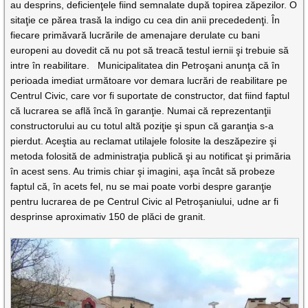
au desprins, deficienţele fiind semnalate după topirea zăpezilor. O
sitaţie ce părea trasă la indigo cu cea din anii precededenţi. În
fiecare primăvară lucrările de amenajare derulate cu bani
europeni au dovedit că nu pot să treacă testul iernii şi trebuie să
intre în reabilitare. Municipalitatea din Petroşani anunţa că în
perioada imediat următoare vor demara lucrări de reabilitare pe
Centrul Civic, care vor fi suportate de constructor, dat fiind faptul
că lucrarea se află încă în garanţie. Numai că reprezentanţii
constructorului au cu totul altă poziţie şi spun că garanţia s-a
pierdut. Aceştia au reclamat utilajele folosite la deszăpezire şi
metoda folosită de administraţia publică şi au notificat şi primăria
în acest sens. Au trimis chiar şi imagini, aşa încât să probeze
faptul că, în acets fel, nu se mai poate vorbi despre garanţie
pentru lucrarea de pe Centrul Civic al Petroşaniului, udne ar fi
desprinse aproximativ 150 de plăci de granit.