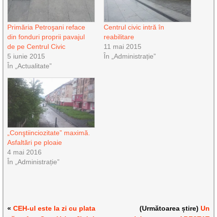
Primăria Petroşani reface
Centrul civic intră în
din fonduri proprii pavajul
reabilitare
de pe Centrul Civic
11 mai 2015
5 iunie 2015
În „Administrație”
În „Actualitate”
„Conştiinciozitate” maximă.
Asfaltări pe ploaie
4 mai 2016
În „Administrație”
«
CEH-ul este la zi cu plata
(Următoarea știre)
Un