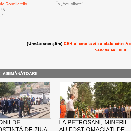
ale Romfilatelia
În „Actualitate”
025
e”
(Următoarea știre)
CEH-ul este la zi cu plata către A
Serv Valea Jiului
RI ASEMĂNĂTOARE
NII DE
LA PETROȘANI, MINERII
ȘTINȚĂ DE ZIUA
AU FOST OMAGIAȚI DE