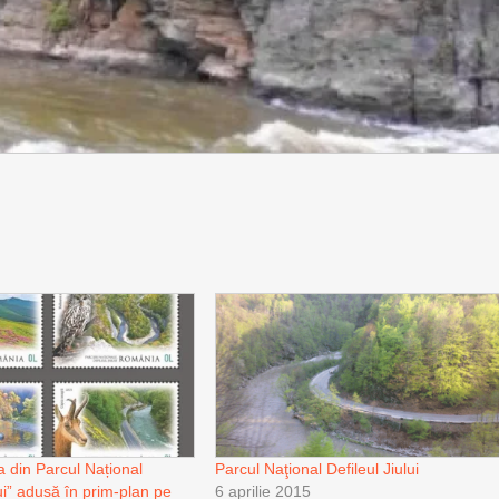
a din Parcul Național
Parcul Naţional Defileul Jiului
lui” adusă în prim-plan pe
6 aprilie 2015