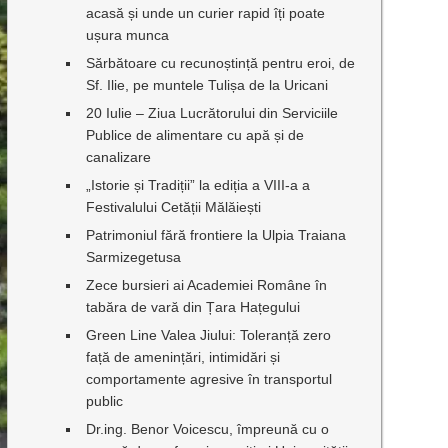
acasă și unde un curier rapid îți poate
ușura munca
Sărbătoare cu recunoștință pentru eroi, de
Sf. Ilie, pe muntele Tulișa de la Uricani
20 Iulie – Ziua Lucrătorului din Serviciile
Publice de alimentare cu apă și de
canalizare
„Istorie și Tradiții” la ediția a VIII-a a
Festivalului Cetății Mălăiești
Patrimoniul fără frontiere la Ulpia Traiana
Sarmizegetusa
Zece bursieri ai Academiei Române în
tabăra de vară din Țara Hațegului
Green Line Valea Jiului: Toleranță zero
față de amenințări, intimidări și
comportamente agresive în transportul
public
Dr.ing. Benor Voicescu, împreună cu o