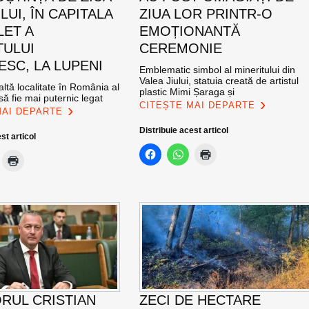
UI, ÎN CAPITALA
ZIUA LOR PRINTR-O
LET A
EMOȚIONANTĂ
TULUI
CEREMONIE
SC, LA LUPENI
Emblematic simbol al mineritului din
Valea Jiului, statuia creată de artistul
altă localitate în România al
plastic Mimi Șaraga și
ă fie mai puternic legat
CITEȘTE MAI DEPARTE
MAI DEPARTE
Distribuie acest articol
st articol
RUL CRISTIAN
ZECI DE HECTARE