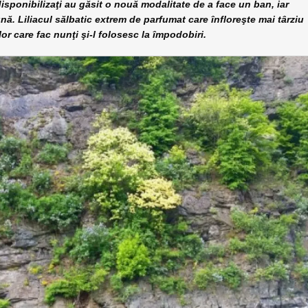
sponibilizaţi au găsit o nouă modalitate de a face un ban, iar
nă. Liliacul sălbatic extrem de parfumat care înfloreşte mai târziu
elor care fac nunţi şi-l folosesc la împodobiri.