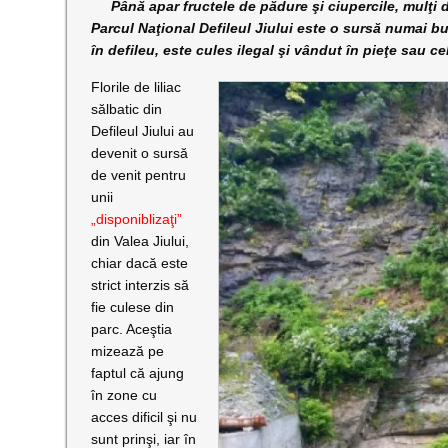
Până apar fructele de pădure şi ciupercile, mulţi di
Parcul Naţional Defileul Jiului este o sursă numai bu
în defileu, este cules ilegal şi vândut în pieţe sau c
Florile de liliac
sălbatic din
Defileul Jiului au
devenit o sursă
de venit pentru
unii
„disponiblizaţi”
din Valea Jiului,
chiar dacă este
strict interzis să
fie culese din
parc. Aceştia
mizează pe
faptul că ajung
în zone cu
acces dificil şi nu
sunt prinşi, iar în