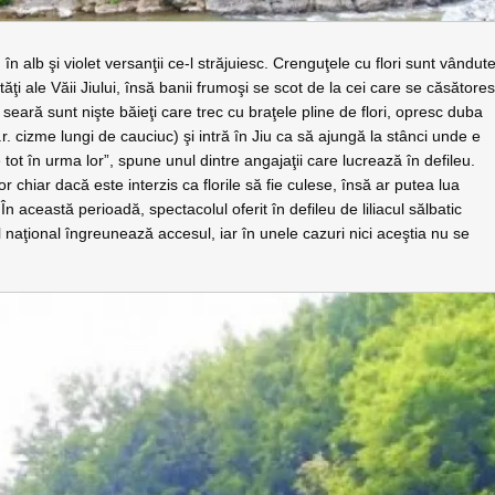
în alb şi violet versanţii ce-l străjuiesc. Crenguţele cu flori sunt vândut
ităţi ale Văii Jiului, însă banii frumoşi se scot de la cei care se căsătore
seară sunt nişte băieţi care trec cu braţele pline de flori, opresc duba
r. cizme lungi de cauciuc) şi intră în Jiu ca să ajungă la stânci unde e
 tot în urma lor”, spune unul dintre angajaţii care lucrează în defileu.
hiar dacă este interzis ca florile să fie culese, însă ar putea lua
 În această perioadă, spectacolul oferit în defileu de liliacul sălbatic
umul naţional îngreunează accesul, iar în unele cazuri nici aceştia nu se