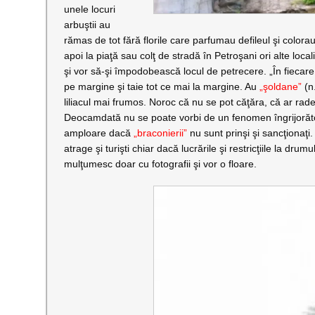
unele locuri
arbuştii au
rămas de tot fără florile care parfumau defileul şi colorau 
apoi la piaţă sau colţ de stradă în Petroşani ori alte local
şi vor să-şi împodobească locul de petrecere. „În fiecare 
pe margine şi taie tot ce mai la margine. Au
„şoldane”
(n.
liliacul mai frumos. Noroc că nu se pot căţăra, că ar rade
Deocamdată nu se poate vorbi de un fenomen îngrijorător c
amploare dacă
„braconierii”
nu sunt prinşi şi sancţionaţi.
atrage şi turişti chiar dacă lucrările şi restricţiile la dr
mulţumesc doar cu fotografii şi vor o floare.