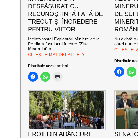
DESFĂȘURAT CU
MINERUL
RECUNOȘTINȚĂ FAȚĂ DE
DE SUF
TRECUT ȘI ÎNCREDERE
MINERI
PENTRU VIITOR
ROMÂNE
Incinta fostei Exploatări Miniere de la
Nu există o 
Petrila a fost locul în care ”Ziua
cărei nume s
Minerului” a
CITEȘTE 
CITEȘTE MAI DEPARTE
Distribuie ace
Distribuie acest articol
EROII DIN ADÂNCURI
SENATO