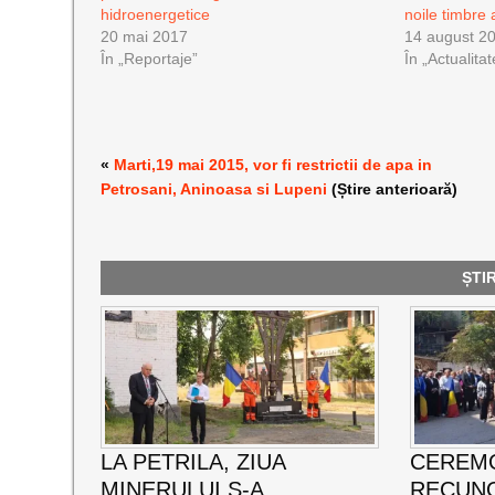
hidroenergetice
noile timbre 
20 mai 2017
14 august 2
În „Reportaje”
În „Actualitat
«
Marti,19 mai 2015, vor fi restrictii de apa in
Petrosani, Aninoasa si Lupeni
(Știre anterioară)
ȘTI
LA PETRILA, ZIUA
CEREMO
MINERULUI S-A
RECUNO