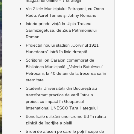
magazinul online – 7 strategii
Vin Zilele Municipiului Petroșani, cu Oana
Radu, Aurel Tămaș și Johny Romano
Istoria prinde viață la Ulpia Traiana
Sarmizegetusa, de Ziua Patrimoniului
Roman
Proiectul noului stadion „Corvinul 1921
Hunedoara” intră în linie dreaptă
Scriitorul Ion Caraion comemorat de
Biblioteca Municipală ,,Valeriu Butulescu”
Petroșani, la 40 de ani de la trecerea sa în
eternitate
Studenții Universității din București au
transformat practica de vară într-un
proiect cu impact în Geoparcul
Internațional UNESCO Țara Hațegului
Beneficiile utilizării unei creme BB în rutina
zilnică de îngrijire a pielii
5 idei de afaceri pe care le poți începe de