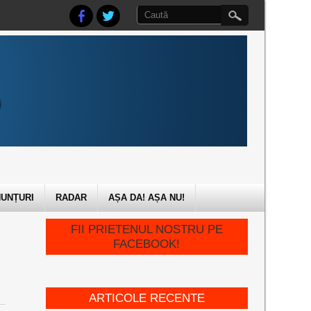
UNȚURI
RADAR
AȘA DA! AȘA NU!
FII PRIETENUL NOSTRU PE
FACEBOOK!
ARTICOLE RECENTE