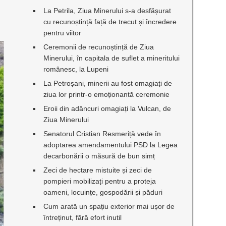
La Petrila, Ziua Minerului s-a desfășurat
cu recunoștință față de trecut și încredere
pentru viitor
Ceremonii de recunoștință de Ziua
Minerului, în capitala de suflet a mineritului
românesc, la Lupeni
La Petroșani, minerii au fost omagiați de
ziua lor printr-o emoționantă ceremonie
Eroii din adâncuri omagiați la Vulcan, de
Ziua Minerului
Senatorul Cristian Resmeriță vede în
adoptarea amendamentului PSD la Legea
decarbonării o măsură de bun simț
Zeci de hectare mistuite și zeci de
pompieri mobilizați pentru a proteja
oameni, locuințe, gospodării și păduri
Cum arată un spațiu exterior mai ușor de
întreținut, fără efort inutil