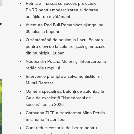
Petrila a finalizat cu succes proiectele
PNRR pentru modernizarea și dotarea
unităților de învățământ
e
sc
Aventura Red Bull Romaniacs ajunge, pe
30 iulie, la Lupeni
O săptămână de neuitat la Lacul Balaton
pentru elevi de la cele trei școli gimnaziale
din municipiul Lupeni
Nedeia din Poiana Muierii și întoarcerea la
rădăcinile timpului
Intervenție promptă a salvamontiștilor în
Munții Retezat
Oameni speciali sărbătoriți de autorități la
Gala de excelenţă ”Hunedoreni de
succes”, ediția 2026
Caravana TIFF a transformat Mina Petrila
în cinema în aer liber.
Cum reduci costurile de livrare pentru