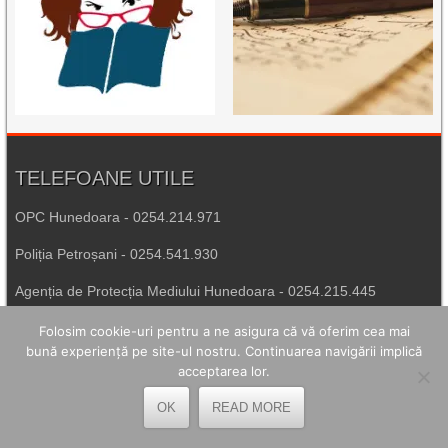
TELEFOANE UTILE
OPC Hunedoara - 0254.214.971
Poliția Petroșani - 0254.541.930
Agenția de Protecția Mediului Hunedoara - 0254.215.445
Spitalul de Urgență Petroșani - 0254.544.321
Folosim cookie-uri pentru a ne asigura că vă oferim cea mai
bună experiență pe site-ul nostru. Continuarea navigării implică
Număr Unic de Urgență - 112
acceptarea lor.
OK
READ MORE
LEGĂTURI UTILE