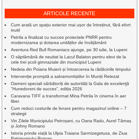
ARTICOLE RECENTE
Cum arată un spațiu exterior mai ușor de întreținut, fără efort
inutil
Petrila a finalizat cu succes proiectele PNRR pentru
modernizarea și dotarea unităților de învățământ
Aventura Red Bull Romaniacs ajunge, pe 30 iulie, la Lupeni
O săptămână de neuitat la Lacul Balaton pentru elevi de la
cele trei școli gimnaziale din municipiul Lupeni
Nedeia din Poiana Muierii și întoarcerea la rădăcinile timpului
Intervenție promptă a salvamontiștilor în Munții Retezat
Oameni speciali sărbătoriți de autorități la Gala de excelenţă
”Hunedoreni de succes”, ediția 2026
Caravana TIFF a transformat Mina Petrila în cinema în aer
liber.
Cum reduci costurile de livrare pentru magazinul online – 7
strategii
Vin Zilele Municipiului Petroșani, cu Oana Radu, Aurel Tămaș
și Johny Romano
Istoria prinde viață la Ulpia Traiana Sarmizegetusa, de Ziua
Patrimoniului Roman