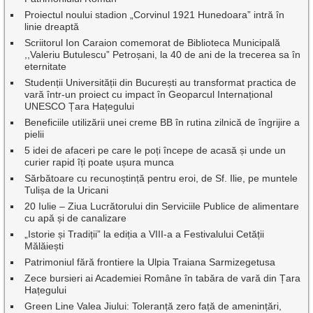
Proiectul noului stadion „Corvinul 1921 Hunedoara” intră în
linie dreaptă
Scriitorul Ion Caraion comemorat de Biblioteca Municipală
,,Valeriu Butulescu” Petroșani, la 40 de ani de la trecerea sa în
eternitate
Studenții Universității din București au transformat practica de
vară într-un proiect cu impact în Geoparcul Internațional
UNESCO Țara Hațegului
Beneficiile utilizării unei creme BB în rutina zilnică de îngrijire a
pielii
5 idei de afaceri pe care le poți începe de acasă și unde un
curier rapid îți poate ușura munca
Sărbătoare cu recunoștință pentru eroi, de Sf. Ilie, pe muntele
Tulișa de la Uricani
20 Iulie – Ziua Lucrătorului din Serviciile Publice de alimentare
cu apă și de canalizare
„Istorie și Tradiții” la ediția a VIII-a a Festivalului Cetății
Mălăiești
Patrimoniul fără frontiere la Ulpia Traiana Sarmizegetusa
Zece bursieri ai Academiei Române în tabăra de vară din Țara
Hațegului
Green Line Valea Jiului: Toleranță zero față de amenințări,