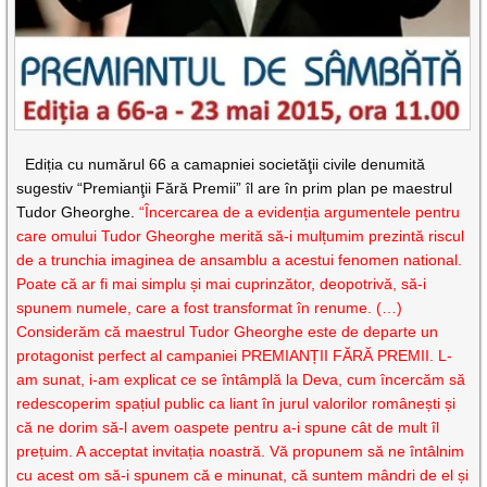
Ediția cu numărul 66 a camapniei societăţii civile denumită
sugestiv “Premianţii Fără Premii” îl are în prim plan pe maestrul
Tudor Gheorghe.
“Încercarea de a evidenția argumentele pentru
care omului Tudor Gheorghe merită să-i mulțumim prezintă riscul
de a trunchia imaginea de ansamblu a acestui fenomen national.
Poate că ar fi mai simplu și mai cuprinzător, deopotrivă, să-i
spunem numele, care a fost transformat în renume. (…)
Considerăm că maestrul Tudor Gheorghe este de departe un
protagonist perfect al campaniei PREMIANȚII FĂRĂ PREMII. L-
am sunat, i-am explicat ce se întâmplă la Deva, cum încercăm să
redescoperim spațiul public ca liant în jurul valorilor românești și
că ne dorim să-l avem oaspete pentru a-i spune cât de mult îl
prețuim. A acceptat invitația noastră. Vă propunem să ne întâlnim
cu acest om să-i spunem că e minunat, că suntem mândri de el și