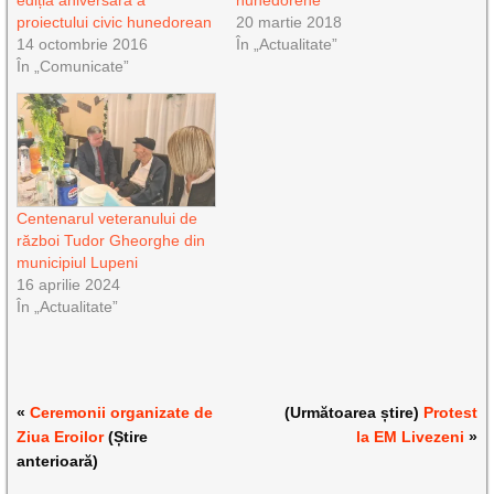
ediția aniversară a
hunedorene
proiectului civic hunedorean
20 martie 2018
14 octombrie 2016
În „Actualitate”
În „Comunicate”
Centenarul veteranului de
război Tudor Gheorghe din
municipiul Lupeni
16 aprilie 2024
În „Actualitate”
«
Ceremonii organizate de
(Următoarea știre)
Protest
Ziua Eroilor
(Știre
la EM Livezeni
»
anterioară)