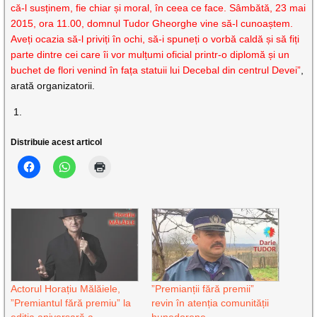
că-l susținem, fie chiar și moral, în ceea ce face. Sâmbătă, 23 mai
2015, ora 11.00, domnul Tudor Gheorghe vine să-l cunoaștem.
Aveți ocazia să-l priviți în ochi, să-i spuneți o vorbă caldă și să fiți
parte dintre cei care îi vor mulțumi oficial printr-o diplomă și un
buchet de flori venind în fața statuii lui Decebal din centrul Devei”
,
arată organizatorii.
Distribuie acest articol
Actorul Horațiu Mălăiele,
”Premianții fără premii”
”Premiantul fără premiu” la
revin în atenția comunității