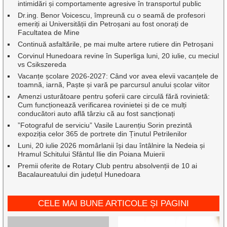
intimidări și comportamente agresive în transportul public
Dr.ing. Benor Voicescu, împreună cu o seamă de profesori
emeriți ai Universității din Petroșani au fost onorați de
Facultatea de Mine
Continuă asfaltările, pe mai multe artere rutiere din Petroșani
Corvinul Hunedoara revine în Superliga luni, 20 iulie, cu meciul
vs Csikszereda
Vacanțe școlare 2026-2027: Când vor avea elevii vacanțele de
toamnă, iarnă, Paște și vară pe parcursul anului școlar viitor
Amenzi usturătoare pentru șoferii care circulă fără rovinietă:
Cum funcționează verificarea rovinietei și de ce mulți
conducători auto află târziu că au fost sancționați
”Fotograful de serviciu” Vasile Laurențiu Sorin prezintă
expoziția celor 365 de portrete din Ținutul Petrilenilor
Luni, 20 iulie 2026 momârlanii își dau întâlnire la Nedeia și
Hramul Schitului Sfântul Ilie din Poiana Muierii
Premii oferite de Rotary Club pentru absolvenții de 10 ai
Bacalaureatului din județul Hunedoara
CELE MAI BUNE ARTICOLE ȘI PAGINI