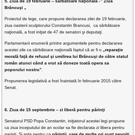
5. Ziua de 19 februarie – sărbătoare naţională -” Ziua
Brâncuşi „
Proiectul de lege, care propune declararea zilei de 19 februarie,
ziua nasterii sculptorului Constantin Brancusi, ca sărbătoare
naţională, a fost iniţiat de 47 de senatori şi deputaţi.
Parlamentarii enumeră printre argumentele pentru declararea
acestei zile ca sărbătoare naţională faptul că ar fi o
„reparaţie
morală faţă de refuzul şi umilirea lui Brâncuşi de către statul
român atunci când a vrut să doneze toată opera sa
poporului nostru”
.
Propunerea legislativă a fost înaintată în februarie 2015 către
Senat.
6. Ziua de 15 septembrie – zi liberă pentru părinţi
Senatorul PSD Popa Constantin, iniţiatorul acestei legi propune
ca ziua inceputului de an scolar sa fie declarata zi libera pentru
parinti. Şi asta pentru ca
părinţii, care de multe ori sunt nevoiţi