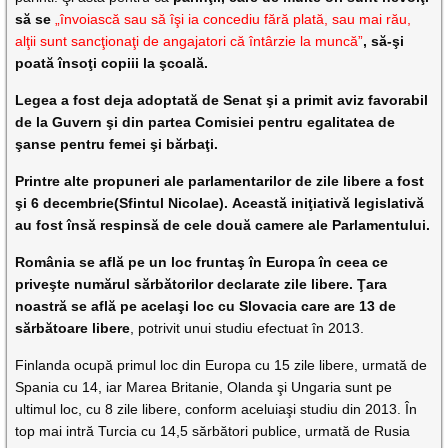
să se
„învoiască sau să îşi ia concediu fără plată, sau mai rău,
alţii sunt sancţionaţi de angajatori că întârzie la muncă”
, să-şi
poată însoţi copiii la şcoală.
Legea a fost deja adoptată de Senat şi a primit aviz favorabil
de la Guvern şi din partea Comisiei pentru egalitatea de
şanse pentru femei şi bărbaţi.
Printre alte propuneri ale parlamentarilor
de zile libere
a fost
şi 6 decembrie(Sfintul Nicolae). Această iniţiativă legislativă
au fost însă respinsă de cele două camere ale Parlamentului.
România se află pe un loc fruntaş în Europa în ceea ce
priveşte numărul sărbătorilor declarate zile libere. Ţara
noastră se află pe acelaşi loc cu Slovacia care are 13 de
sărbătoare libere
, potrivit unui studiu efectuat în 2013.
Finlanda ocupă primul loc din Europa cu 15 zile libere, urmată de
Spania cu 14, iar Marea Britanie, Olanda şi Ungaria sunt pe
ultimul loc, cu 8 zile libere, conform aceluiaşi studiu din 2013. În
top mai intră Turcia cu 14,5
sărbători publice, urmată de Rusia