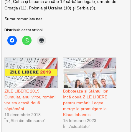
(14, Cehia şi Lituania au câte 12 sărbători legale, urmate de
Croaţia (11), Polonia şi Ucraina (10) şi Serbia (9).
Sursa:romaniatv.net
Distribuie acest articol
ZILE LIBERE 2019.
Boboteaza și Sfântul Ion,
Cumulat, anul viitor, români
încă două ZILE LIBERE
vor sta acasă două
pentru români: Legea
săptămâni
merge la promulgare la
16 decembrie 2018
Klaus Iohannis
În „Stiri din alte surse”
15 februarie 2023
În „Actualitate”