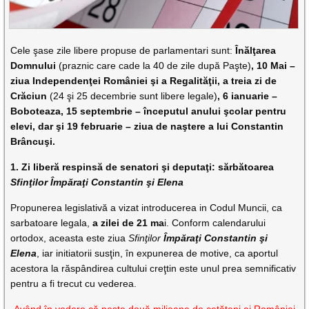
Cele şase zile libere propuse de parlamentari sunt:
Înălţarea
Domnului
(praznic care cade la 40 de zile după Paşte)
, 10 Mai –
ziua Independenţei României şi a Regalităţii, a treia zi de
Crăciun
(24 şi 25 decembrie sunt libere legale)
, 6 ianuarie –
Boboteaza, 15 septembrie – începutul anului şcolar pentru
elevi, dar şi 19 februarie – ziua de naştere a lui Constantin
Brâncuşi.
1. Zi liberă respinsă de senatori şi deputaţi: sărbătoarea
Sfinţilor Împăraţi Constantin şi Elena
Propunerea legislativă a vizat introducerea in Codul Muncii, ca
sarbatoare legala,
a zilei de 21 ma
i. Conform calendarului
ortodox, aceasta este ziua
Sfinţilor
Împăraţi Constantin şi
Elena
, iar initiatorii susţin, în expunerea de motive, ca aportul
acestora la răspândirea cultului creţtin este unul prea semnificativ
pentru a fi trecut cu vederea.
„Având în vedere că peste două milioane de cetăţeni ai României