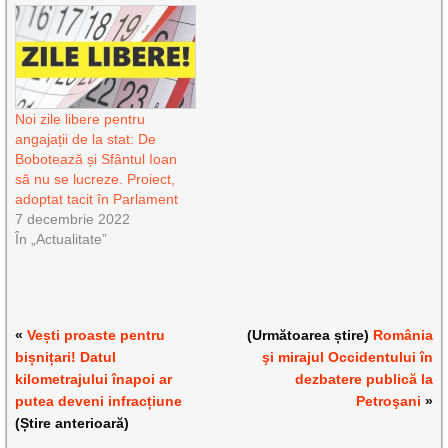
Noi zile libere pentru
angajații de la stat: De
Bobotează și Sfântul Ioan
să nu se lucreze. Proiect,
adoptat tacit în Parlament
7 decembrie 2022
În „Actualitate”
«
Vești proaste pentru
(Următoarea știre)
România
bișnițari! Datul
şi mirajul Occidentului în
kilometrajului înapoi ar
dezbatere publică la
putea deveni infracțiune
Petroşani
»
(Știre anterioară)