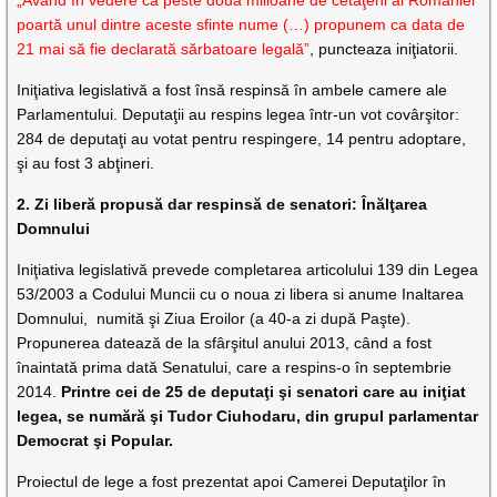
poartă unul dintre aceste sfinte nume (…) propunem ca data de
21 mai să fie declarată sărbatoare legală”
, puncteaza iniţiatorii.
Iniţiativa legislativă a fost însă respinsă în ambele camere ale
Parlamentului. Deputaţii au respins legea într-un vot covârşitor:
284 de deputaţi au votat pentru respingere, 14 pentru adoptare,
şi au fost 3 abţineri.
2. Zi liberă propusă dar respinsă de senatori: Înălţarea
Domnului
Iniţiativa legislativă prevede completarea articolului 139 din Legea
53/2003 a Codului Muncii cu o noua zi libera si anume Inaltarea
Domnului,
numită şi Ziua Eroilor (a 40-a zi după Paşte).
Propunerea datează de la sfârşitul anului 2013, când a fost
înaintată prima dată Senatului, care a respins-o în septembrie
2014.
Printre cei de 25 de deputaţi şi senatori care au iniţiat
legea, se numără şi Tudor Ciuhodaru, din grupul parlamentar
Democrat şi Popular.
Proiectul de lege a fost prezentat apoi Camerei Deputaţilor în