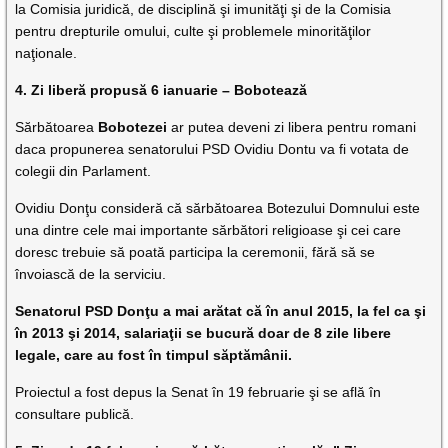
la Comisia juridică, de disciplină şi imunităţi şi de la Comisia
pentru drepturile omului, culte şi problemele minorităţilor
naţionale.
4. Zi liberă propusă 6 ianuarie – Bobotează
Sărbătoarea
Bobotezei
ar putea deveni zi libera pentru romani
daca propunerea senatorului PSD Ovidiu Dontu va fi votata de
colegii din Parlament.
Ovidiu Donţu consideră că sărbătoarea Botezului Domnului este
una dintre cele mai importante sărbători religioase şi cei care
doresc trebuie să poată participa la ceremonii, fără să se
învoiască de la serviciu.
Senatorul PSD Donţu a mai arătat că în anul 2015, la fel ca şi
în 2013 şi 2014, salariaţii se bucură doar de 8 zile libere
legale, care au fost în timpul săptămânii.
Proiectul a fost depus la Senat în 19 februarie şi se află în
consultare publică.