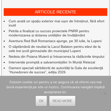
ARTICOLE RECENTE
Cum arată un spațiu exterior mai ușor de întreținut, fără efort
inutil
Petrila a finalizat cu succes proiectele PNRR pentru
modernizarea și dotarea unităților de învățământ
Aventura Red Bull Romaniacs ajunge, pe 30 iulie, la Lupeni
O săptămână de neuitat la Lacul Balaton pentru elevi de la
cele trei școli gimnaziale din municipiul Lupeni
Nedeia din Poiana Muierii și întoarcerea la rădăcinile timpului
Intervenție promptă a salvamontiștilor în Munții Retezat
Oameni speciali sărbătoriți de autorități la Gala de excelenţă
”Hunedoreni de succes”, ediția 2026
Caravana TIFF a transformat Mina Petrila în cinema în aer
liber.
Folosim cookie-uri pentru a ne asigura că vă oferim cea mai
bună experiență pe site-ul nostru. Continuarea navigării implică
Cum reduci costurile de livrare pentru magazinul online – 7
strategii
acceptarea lor.
Vin Zilele Municipiului Petroșani, cu Oana Radu, Aurel Tămaș
OK
READ MORE
și Johny Romano
Istoria prinde viață la Ulpia Traiana Sarmizegetusa, de Ziua