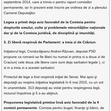
septembrie 2014, care a trimis-o pentru raport comisiilor
permanente, iar în prezent este înscris pe ordinea de zi a plenului
Camerei Deputaţilor.
Legea a primit deja aviz favorabil de la Comisia pentru
drepturile omului, culte şi problemele minorităţilor naţionale
dar şi de la Comisia juridică, de disciplină şi imunităţi.
3. Zi liberă respinsă de Parlament: a treia zi de Crăciun
Iniţiatorul legii, Condurăţeanu Andrei-Răzvan, deputat PSD
propune ca romanii sa fie liberi nu numai in prima si a doua zi de
Craciun( cele doua zile libere care sunt deja sarbatori legale ), ci
si in a treia zi a acestei sarbatori.
Proiectul de lege a fost respinsă iniţial de Senat. Mai apoi şi
deputaţii au respins iniţiativa legislativă în 6 mai 2015, cu un vot
în unanimitate. 313 deputaţi au votat pentru respingerea legii,
niciunul împotriva şi 5 s-au abţinut
.
Propunerea legislativă primise însă aviz favorabil de la 4
comisii permanente
: Comisia pentru buget, finanţe şi bănci, de