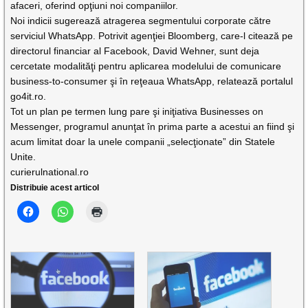
afaceri, oferind opţiuni noi companiilor.
Noi indicii sugerează atragerea segmentului corporate către
serviciul WhatsApp. Potrivit agenţiei Bloomberg, care-l citează pe
directorul financiar al Facebook, David Wehner, sunt deja
cercetate modalităţi pentru aplicarea modelului de comunicare
business-to-consumer şi în reţeaua WhatsApp, relatează portalul
go4it.ro.
Tot un plan pe termen lung pare şi iniţiativa Businesses on
Messenger, programul anunţat în prima parte a acestui an fiind şi
acum limitat doar la unele companii „selecţionate” din Statele
Unite.
curierulnational.ro
Distribuie acest articol