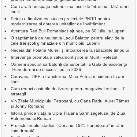
Cum arată un spațiu exterior mai ușor de întreținut, fără efort
inutil
Petrila a finalizat cu succes proiectele PNRR pentru
modernizarea și dotarea unităților de învățământ
Aventura Red Bull Romaniacs ajunge, pe 30 iulie, la Lupeni
O săptămână de neuitat la Lacul Balaton pentru elevi de la
cele trei școli gimnaziale din municipiul Lupeni
Nedeia din Poiana Muierii și întoarcerea la rădăcinile timpului
Intervenție promptă a salvamontiștilor în Munții Retezat
Oameni speciali sărbătoriți de autorități la Gala de excelenţă
”Hunedoreni de succes”, ediția 2026
Caravana TIFF a transformat Mina Petrila în cinema în aer
liber.
Cum reduci costurile de livrare pentru magazinul online – 7
strategii
Vin Zilele Municipiului Petroșani, cu Oana Radu, Aurel Tămaș
și Johny Romano
Istoria prinde viață la Ulpia Traiana Sarmizegetusa, de Ziua
Patrimoniului Roman
Proiectul noului stadion „Corvinul 1921 Hunedoara” intră în
linie dreaptă