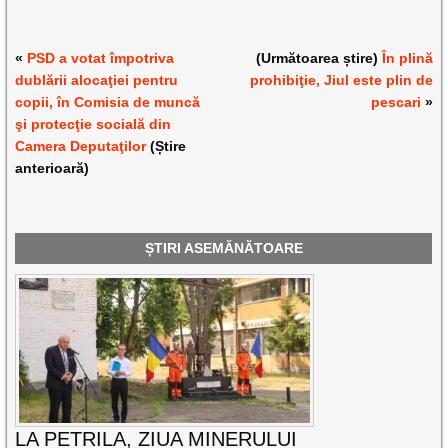
«
PSD a votat împotriva
(Următoarea știre)
În plină
dublării alocaţiei pentru
prohibiţie, Jiul este plin de
copii, în Comisia de muncă
pescari
»
şi protecţie socială din
Camera Deputaţilor
(Știre
anterioară)
ȘTIRI ASEMĂNĂTOARE
LA PETRILA, ZIUA MINERULUI