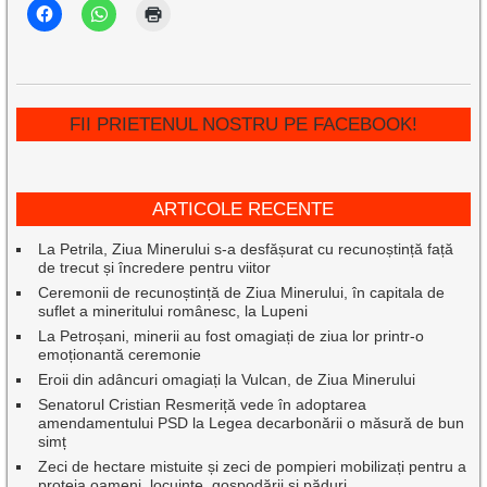
FII PRIETENUL NOSTRU PE FACEBOOK!
ARTICOLE RECENTE
La Petrila, Ziua Minerului s-a desfășurat cu recunoștință față
de trecut și încredere pentru viitor
Ceremonii de recunoștință de Ziua Minerului, în capitala de
suflet a mineritului românesc, la Lupeni
La Petroșani, minerii au fost omagiați de ziua lor printr-o
emoționantă ceremonie
Eroii din adâncuri omagiați la Vulcan, de Ziua Minerului
Senatorul Cristian Resmeriță vede în adoptarea
amendamentului PSD la Legea decarbonării o măsură de bun
simț
Zeci de hectare mistuite și zeci de pompieri mobilizați pentru a
proteja oameni, locuințe, gospodării și păduri