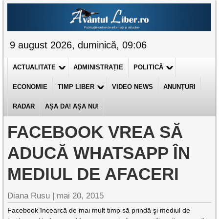
9 august 2026, duminică, 09:06
ACTUALITATE
ADMINISTRAȚIE
POLITICĂ
ECONOMIE
TIMP LIBER
VIDEO NEWS
ANUNȚURI
RADAR
AȘA DA! AȘA NU!
FACEBOOK VREA SĂ
ADUCĂ WHATSAPP ÎN
MEDIUL DE AFACERI
Diana Rusu
|
mai 20, 2015
Facebook încearcă de mai mult timp să prindă şi mediul de