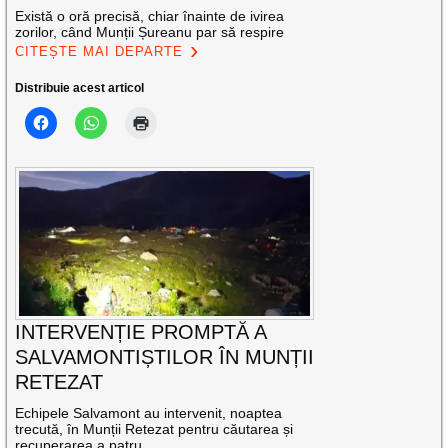
Există o oră precisă, chiar înainte de ivirea
zorilor, când Munții Șureanu par să respire
CITEȘTE MAI DEPARTE
Distribuie acest articol
INTERVENȚIE PROMPTĂ A
SALVAMONTIȘTILOR ÎN MUNȚII
RETEZAT
Echipele Salvamont au intervenit, noaptea
trecută, în Munții Retezat pentru căutarea și
recuperarea a patru