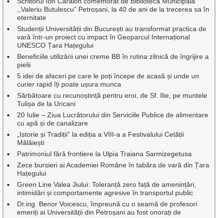
Scriitorul Ion Caraion comemorat de Biblioteca Municipală
,,Valeriu Butulescu” Petroșani, la 40 de ani de la trecerea sa în
eternitate
Studenții Universității din București au transformat practica de
vară într-un proiect cu impact în Geoparcul Internațional
UNESCO Țara Hațegului
Beneficiile utilizării unei creme BB în rutina zilnică de îngrijire a
pielii
5 idei de afaceri pe care le poți începe de acasă și unde un
curier rapid îți poate ușura munca
Sărbătoare cu recunoștință pentru eroi, de Sf. Ilie, pe muntele
Tulișa de la Uricani
20 Iulie – Ziua Lucrătorului din Serviciile Publice de alimentare
cu apă și de canalizare
„Istorie și Tradiții” la ediția a VIII-a a Festivalului Cetății
Mălăiești
Patrimoniul fără frontiere la Ulpia Traiana Sarmizegetusa
Zece bursieri ai Academiei Române în tabăra de vară din Țara
Hațegului
Green Line Valea Jiului: Toleranță zero față de amenințări,
intimidări și comportamente agresive în transportul public
Dr.ing. Benor Voicescu, împreună cu o seamă de profesori
emeriți ai Universității din Petroșani au fost onorați de