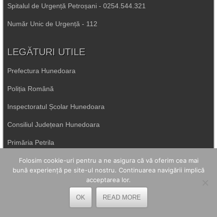
Spitalul de Urgență Petroșani - 0254.544.321
Număr Unic de Urgență - 112
LEGĂTURI UTILE
Prefectura Hunedoara
Poliția Română
Inspectoratul Școlar Hunedoara
Consiliul Județean Hunedoara
Primăria Petrila
Folosim cookie-uri pentru a ne asigura că vă oferim cea mai
bună experiență pe site-ul nostru. Continuarea navigării implică
Primăria Petroșani
acceptarea lor.
Primăria Aninoasa
OK
READ MORE
Primăria Lupeni