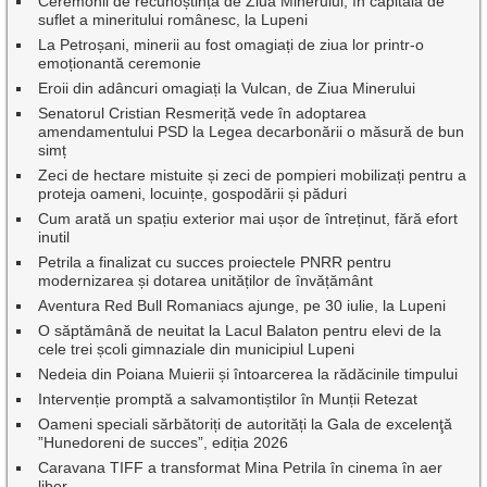
Ceremonii de recunoștință de Ziua Minerului, în capitala de
suflet a mineritului românesc, la Lupeni
La Petroșani, minerii au fost omagiați de ziua lor printr-o
emoționantă ceremonie
Eroii din adâncuri omagiați la Vulcan, de Ziua Minerului
Senatorul Cristian Resmeriță vede în adoptarea
amendamentului PSD la Legea decarbonării o măsură de bun
simț
Zeci de hectare mistuite și zeci de pompieri mobilizați pentru a
proteja oameni, locuințe, gospodării și păduri
Cum arată un spațiu exterior mai ușor de întreținut, fără efort
inutil
Petrila a finalizat cu succes proiectele PNRR pentru
modernizarea și dotarea unităților de învățământ
Aventura Red Bull Romaniacs ajunge, pe 30 iulie, la Lupeni
O săptămână de neuitat la Lacul Balaton pentru elevi de la
cele trei școli gimnaziale din municipiul Lupeni
Nedeia din Poiana Muierii și întoarcerea la rădăcinile timpului
Intervenție promptă a salvamontiștilor în Munții Retezat
Oameni speciali sărbătoriți de autorități la Gala de excelenţă
”Hunedoreni de succes”, ediția 2026
Caravana TIFF a transformat Mina Petrila în cinema în aer
liber.