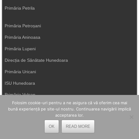
Primăria Petrila
Primăria Petroșani
Primăria Aninoasa
Primăria Lupeni
Direcția de Sănătate Hunedoara
Primăria Uricani
ISU Hunedoara
Primăria Vulcan
Folosim cookie-uri pentru a ne asigura că vă oferim cea mai
bună experiență pe site-ul nostru. Continuarea navigării implică
acceptarea lor.
OK
READ MORE