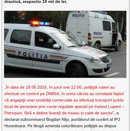
drastică, respectiv 10 mii de lei.
„În data de 18.05.2015, în jurul orei 12:00, poliţiştii rutieri au
efectuat un control pe DN66A, în urma căruia au constatat faptul
că angajaţii unei societăţi comerciale au efectuat transport public
local de persoane prin curse regulate special pe traseul Lupeni –
Petroșani, fără a deține licență de traseu și caiet de sarcini”
, a
declarat subcomisarul Bogdan Niţu, purtătorul de cuvânt al IPJ
Hunedoara. Pe lângă amenda usturătoare poliţiştii au dispus