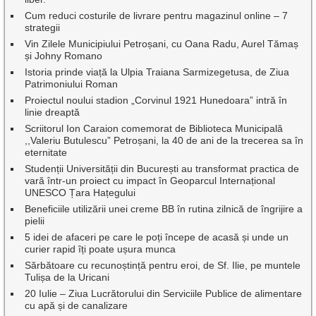
Cum reduci costurile de livrare pentru magazinul online – 7
strategii
Vin Zilele Municipiului Petroșani, cu Oana Radu, Aurel Tămaș
și Johny Romano
Istoria prinde viață la Ulpia Traiana Sarmizegetusa, de Ziua
Patrimoniului Roman
Proiectul noului stadion „Corvinul 1921 Hunedoara” intră în
linie dreaptă
Scriitorul Ion Caraion comemorat de Biblioteca Municipală
,,Valeriu Butulescu” Petroșani, la 40 de ani de la trecerea sa în
eternitate
Studenții Universității din București au transformat practica de
vară într-un proiect cu impact în Geoparcul Internațional
UNESCO Țara Hațegului
Beneficiile utilizării unei creme BB în rutina zilnică de îngrijire a
pielii
5 idei de afaceri pe care le poți începe de acasă și unde un
curier rapid îți poate ușura munca
Sărbătoare cu recunoștință pentru eroi, de Sf. Ilie, pe muntele
Tulișa de la Uricani
20 Iulie – Ziua Lucrătorului din Serviciile Publice de alimentare
cu apă și de canalizare