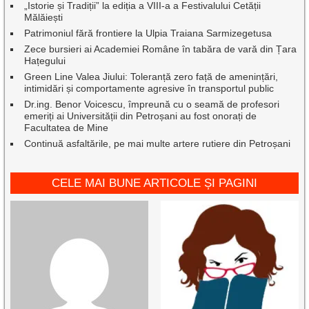
„Istorie și Tradiții” la ediția a VIII-a a Festivalului Cetății
Mălăiești
Patrimoniul fără frontiere la Ulpia Traiana Sarmizegetusa
Zece bursieri ai Academiei Române în tabăra de vară din Țara
Hațegului
Green Line Valea Jiului: Toleranță zero față de amenințări,
intimidări și comportamente agresive în transportul public
Dr.ing. Benor Voicescu, împreună cu o seamă de profesori
emeriți ai Universității din Petroșani au fost onorați de
Facultatea de Mine
Continuă asfaltările, pe mai multe artere rutiere din Petroșani
CELE MAI BUNE ARTICOLE ȘI PAGINI