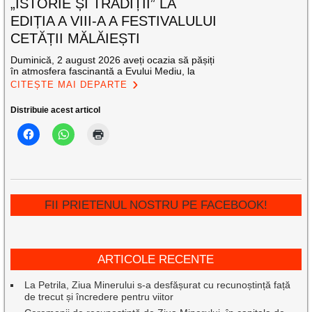
„ISTORIE ȘI TRADIȚII” LA
EDIȚIA A VIII-A A FESTIVALULUI
CETĂȚII MĂLĂIEȘTI
Duminică, 2 august 2026 aveți ocazia să pășiți
în atmosfera fascinantă a Evului Mediu, la
CITEȘTE MAI DEPARTE
Distribuie acest articol
FII PRIETENUL NOSTRU PE FACEBOOK!
ARTICOLE RECENTE
La Petrila, Ziua Minerului s-a desfășurat cu recunoștință față
de trecut și încredere pentru viitor