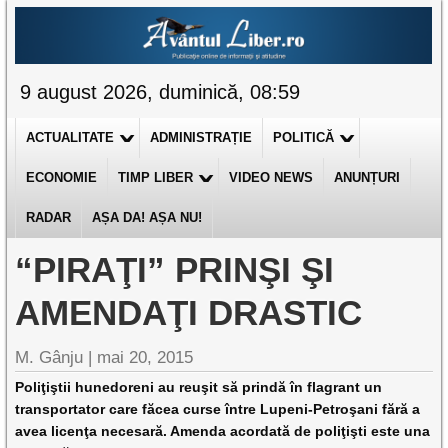
9 august 2026, duminică, 08:59
ACTUALITATE
ADMINISTRAȚIE
POLITICĂ
ECONOMIE
TIMP LIBER
VIDEO NEWS
ANUNȚURI
RADAR
AȘA DA! AȘA NU!
“PIRAŢI” PRINŞI ŞI
AMENDAŢI DRASTIC
M. Gânju |
mai 20, 2015
Poliţiştii hunedoreni au reuşit să prindă în flagrant un
transportator care făcea curse între Lupeni-Petroşani fără a
avea licenţa necesară. Amenda acordată de poliţişti este una