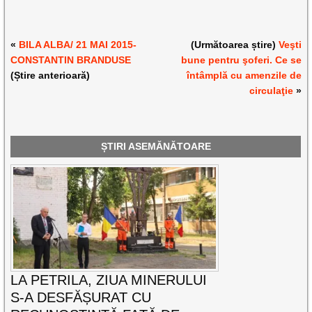
«
BILA ALBA/ 21 MAI 2015-
(Următoarea știre)
Veşti
CONSTANTIN BRANDUSE
bune pentru şoferi. Ce se
(Știre anterioară)
întâmplă cu amenzile de
circulaţie
»
ȘTIRI ASEMĂNĂTOARE
LA PETRILA, ZIUA MINERULUI
S-A DESFĂȘURAT CU