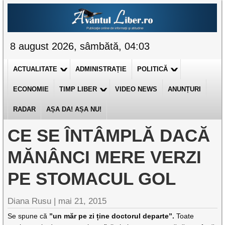
8 august 2026, sâmbătă, 04:03
ACTUALITATE
ADMINISTRAȚIE
POLITICĂ
ECONOMIE
TIMP LIBER
VIDEO NEWS
ANUNȚURI
RADAR
AȘA DA! AȘA NU!
CE SE ÎNTÂMPLĂ DACĂ
MĂNÂNCI MERE VERZI
PE STOMACUL GOL
Diana Rusu
|
mai 21, 2015
Se spune că
”un măr pe zi ține doctorul departe”.
Toate