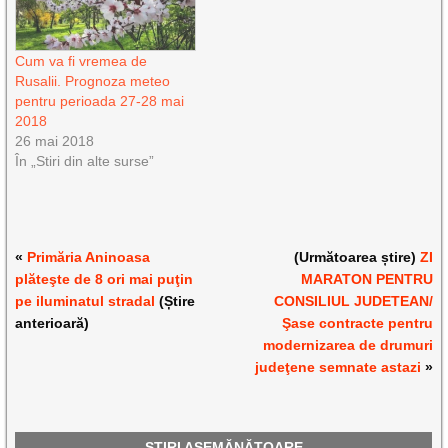
Cum va fi vremea de
Rusalii. Prognoza meteo
pentru perioada 27-28 mai
2018
26 mai 2018
În „Stiri din alte surse”
«
Primăria Aninoasa
(Următoarea știre)
ZI
plăteşte de 8 ori mai puţin
MARATON PENTRU
pe iluminatul stradal
(Știre
CONSILIUL JUDETEAN/
anterioară)
Şase contracte pentru
modernizarea de drumuri
judeţene semnate astazi
»
ȘTIRI ASEMĂNĂTOARE