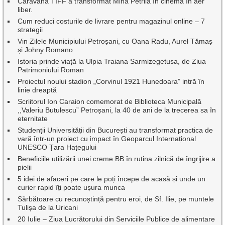
Caravana TIFF a transformat Mina Petrila în cinema în aer
liber.
Cum reduci costurile de livrare pentru magazinul online – 7
strategii
Vin Zilele Municipiului Petroșani, cu Oana Radu, Aurel Tămaș
și Johny Romano
Istoria prinde viață la Ulpia Traiana Sarmizegetusa, de Ziua
Patrimoniului Roman
Proiectul noului stadion „Corvinul 1921 Hunedoara” intră în
linie dreaptă
Scriitorul Ion Caraion comemorat de Biblioteca Municipală
,,Valeriu Butulescu” Petroșani, la 40 de ani de la trecerea sa în
eternitate
Studenții Universității din București au transformat practica de
vară într-un proiect cu impact în Geoparcul Internațional
UNESCO Țara Hațegului
Beneficiile utilizării unei creme BB în rutina zilnică de îngrijire a
pielii
5 idei de afaceri pe care le poți începe de acasă și unde un
curier rapid îți poate ușura munca
Sărbătoare cu recunoștință pentru eroi, de Sf. Ilie, pe muntele
Tulișa de la Uricani
20 Iulie – Ziua Lucrătorului din Serviciile Publice de alimentare