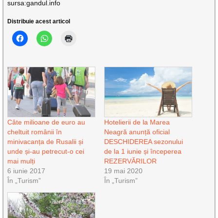
sursa:gandul.info
Distribuie acest articol
Câte milioane de euro au
Hotelierii de la Marea
cheltuit românii în
Neagră anunță oficial
minivacanța de Rusalii și
DESCHIDEREA sezonului
unde și-au petrecut-o cei
de la 1 iunie și începerea
mai mulți
REZERVĂRILOR
6 iunie 2017
19 mai 2020
În „Turism”
În „Turism”