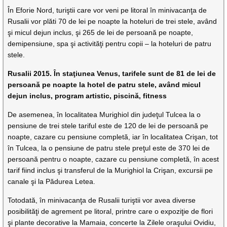
În Eforie Nord, turiştii care vor veni pe litoral în minivacanţa de
Rusalii vor plăti 70 de lei pe noapte la hoteluri de trei stele, având
şi micul dejun inclus, şi 265 de lei de persoană pe noapte,
demipensiune, spa şi activităţi pentru copii – la hoteluri de patru
stele.
Rusalii 2015. În staţiunea Venus, tarifele sunt de 81 de lei de
persoană pe noapte la hotel de patru stele, având micul
dejun inclus, program artistic, piscină, fitness
De asemenea, în localitatea Murighiol din judeţul Tulcea la o
pensiune de trei stele tariful este de 120 de lei de persoană pe
noapte, cazare cu pensiune completă, iar în localitatea Crişan, tot
în Tulcea, la o pensiune de patru stele preţul este de 370 lei de
persoană pentru o noapte, cazare cu pensiune completă, în acest
tarif fiind inclus şi transferul de la Murighiol la Crişan, excursii pe
canale şi la Pădurea Letea.
Totodată, în minivacanţa de Rusalii turiştii vor avea diverse
posibilităţi de agrement pe litoral, printre care o expoziţie de flori
şi plante decorative la Mamaia, concerte la Zilele oraşului Ovidiu,