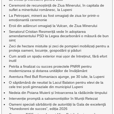
Ceremonii de recunoștință de Ziua Minerului, în capitala de
suflet a mineritului românesc, la Lupeni
La Petroșani, minerii au fost omagiați de ziua lor printr-o
emoționantă ceremonie
Eroii din adâncuri omagiați la Vulcan, de Ziua Minerului
Senatorul Cristian Resmeriță vede în adoptarea
amendamentului PSD la Legea decarbonării o măsură de bun
simț
Zeci de hectare mistuite și zeci de pompieri mobilizați pentru a
proteja oameni, locuințe, gospodării și păduri
Cum arată un spațiu exterior mai ușor de întreținut, fără efort
inutil
Petrila a finalizat cu succes proiectele PNRR pentru
modernizarea și dotarea unităților de învățământ
Aventura Red Bull Romaniacs ajunge, pe 30 iulie, la Lupeni
O săptămână de neuitat la Lacul Balaton pentru elevi de la
cele trei școli gimnaziale din municipiul Lupeni
Nedeia din Poiana Muierii și întoarcerea la rădăcinile timpului
Intervenție promptă a salvamontiștilor în Munții Retezat
Oameni speciali sărbătoriți de autorități la Gala de excelenţă
”Hunedoreni de succes”, ediția 2026