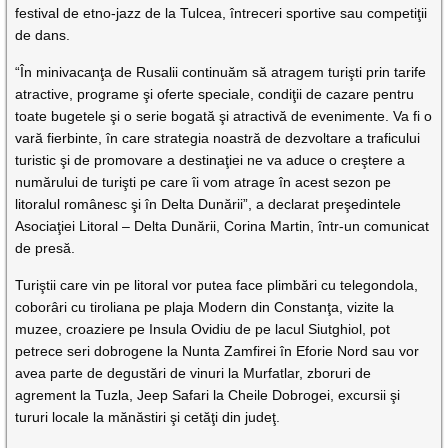
festival de etno-jazz de la Tulcea, întreceri sportive sau competiţii
de dans.
“În minivacanţa de Rusalii continuăm să atragem turişti prin tarife
atractive, programe şi oferte speciale, condiţii de cazare pentru
toate bugetele şi o serie bogată şi atractivă de evenimente. Va fi o
vară fierbinte, în care strategia noastră de dezvoltare a traficului
turistic şi de promovare a destinaţiei ne va aduce o creştere a
numărului de turişti pe care îi vom atrage în acest sezon pe
litoralul românesc şi în Delta Dunării”, a declarat preşedintele
Asociaţiei Litoral – Delta Dunării, Corina Martin, într-un comunicat
de presă.
Turiştii care vin pe litoral vor putea face plimbări cu telegondola,
coborâri cu tiroliana pe plaja Modern din Constanţa, vizite la
muzee, croaziere pe Insula Ovidiu de pe lacul Siutghiol, pot
petrece seri dobrogene la Nunta Zamfirei în Eforie Nord sau vor
avea parte de degustări de vinuri la Murfatlar, zboruri de
agrement la Tuzla, Jeep Safari la Cheile Dobrogei, excursii şi
tururi locale la mănăstiri şi cetăţi din judeţ.