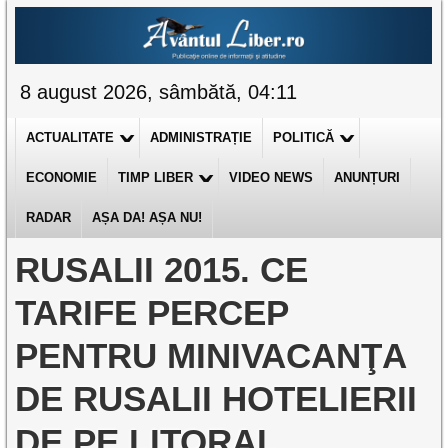
8 august 2026, sâmbătă, 04:11
ACTUALITATE
ADMINISTRAȚIE
POLITICĂ
ECONOMIE
TIMP LIBER
VIDEO NEWS
ANUNȚURI
RADAR
AȘA DA! AȘA NU!
RUSALII 2015. CE
TARIFE PERCEP
PENTRU MINIVACANŢA
DE RUSALII HOTELIERII
DE PE LITORAL