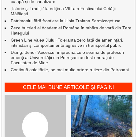
cu apă și de canalizare
„Istorie și Tradiții” la ediția a VIII-a a Festivalului Cetății
Mălăiești
Patrimoniul fără frontiere la Ulpia Traiana Sarmizegetusa
Zece bursieri ai Academiei Române în tabăra de vară din Țara
Hațegului
Green Line Valea Jiului: Toleranță zero față de amenințări,
intimidări și comportamente agresive în transportul public
Dr.ing. Benor Voicescu, împreună cu o seamă de profesori
emeriți ai Universității din Petroșani au fost onorați de
Facultatea de Mine
Continuă asfaltările, pe mai multe artere rutiere din Petroșani
CELE MAI BUNE ARTICOLE ȘI PAGINI