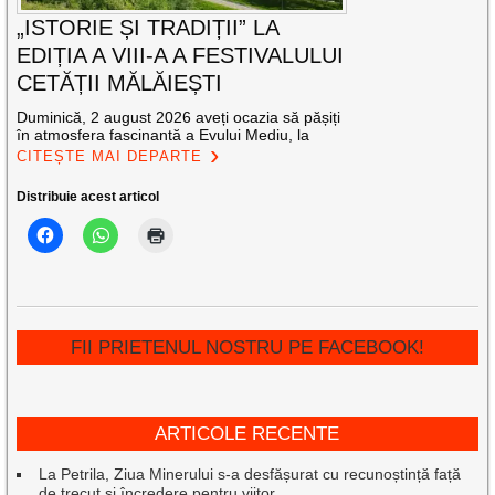
„ISTORIE ȘI TRADIȚII” LA
EDIȚIA A VIII-A A FESTIVALULUI
CETĂȚII MĂLĂIEȘTI
Duminică, 2 august 2026 aveți ocazia să pășiți
în atmosfera fascinantă a Evului Mediu, la
CITEȘTE MAI DEPARTE
Distribuie acest articol
FII PRIETENUL NOSTRU PE FACEBOOK!
ARTICOLE RECENTE
La Petrila, Ziua Minerului s-a desfășurat cu recunoștință față
de trecut și încredere pentru viitor