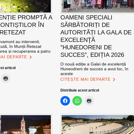
ENȚIE PROMPTĂ A
OAMENI SPECIALI
ONTIȘTILOR ÎN
SĂRBĂTORIȚI DE
 RETEZAT
AUTORITĂȚI LA GALA DE
EXCELENŢĂ
vamont au intervenit,
ută, în Munții Retezat
”HUNEDORENI DE
area și recuperarea a patru
SUCCES”, EDIȚIA 2026
MAI DEPARTE
O nouă ediție a Galei de excelență
st articol
Huneodreni de succes a avut loc, în
aceste
CITEȘTE MAI DEPARTE
Distribuie acest articol