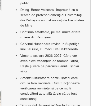
public
Dr.ing. Benor Voicescu, împreună cu o
seamă de profesori emeriți ai Universității
din Petroșani au fost onorați de Facultatea
de Mine
Continuă asfaltările, pe mai multe artere
rutiere din Petroșani
Corvinul Hunedoara revine în Superliga
luni, 20 iulie, cu meciul vs Csikszereda
Vacanțe școlare 2026-2027: Când vor
avea elevii vacanțele de toamnă, iarnă,
Paște și vară pe parcursul anului școlar
viitor
Amenzi usturătoare pentru șoferii care
circulă fără rovinietă: Cum funcționează
verificarea rovinietei și de ce mulți
conducători auto află târziu că au fost
sancționați
”Fotograful de serviciu” Vasile Laurențiu