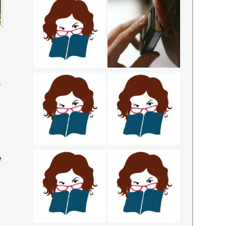
-
O
e