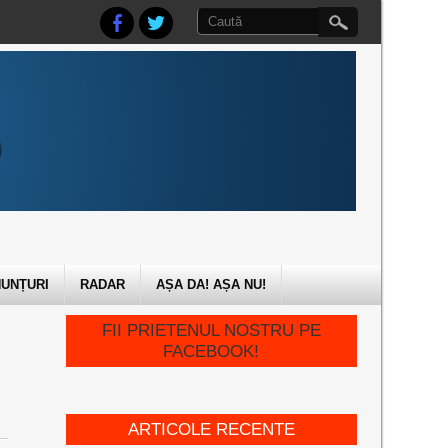
UNȚURI
RADAR
AȘA DA! AȘA NU!
FII PRIETENUL NOSTRU PE
FACEBOOK!
ARTICOLE RECENTE