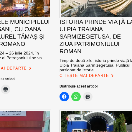
ELE MUNICIPIULUI
ISTORIA PRINDE VIAȚĂ L
ANI, CU OANA
ULPIA TRAIANA
AUREL TĂMAȘ ȘI
SARMIZEGETUSA, DE
 ROMANO
ZIUA PATRIMONIULUI
ROMAN
24 – 26 iulie 2024, în
c al Petroșaniului se va
Timp de două zile, istoria prinde viață l
Ulpia Traiana Sarmizegetusa! Publicul
MAI DEPARTE
pasionat de istorie
CITEȘTE MAI DEPARTE
st articol
Distribuie acest articol