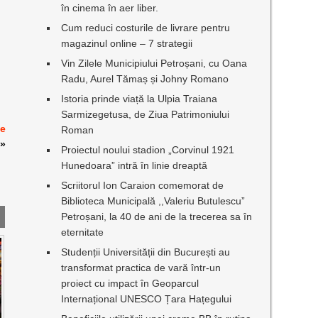
în cinema în aer liber.
Cum reduci costurile de livrare pentru
magazinul online – 7 strategii
Vin Zilele Municipiului Petroșani, cu Oana
Radu, Aurel Tămaș și Johny Romano
Istoria prinde viață la Ulpia Traiana
Sarmizegetusa, de Ziua Patrimoniului
de
Roman
»
Proiectul noului stadion „Corvinul 1921
Hunedoara” intră în linie dreaptă
Scriitorul Ion Caraion comemorat de
Biblioteca Municipală ,,Valeriu Butulescu”
Petroșani, la 40 de ani de la trecerea sa în
eternitate
Studenții Universității din București au
transformat practica de vară într-un
proiect cu impact în Geoparcul
Internațional UNESCO Țara Hațegului