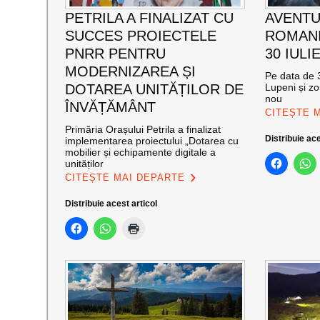
PETRILA A FINALIZAT CU
AVENTU
SUCCES PROIECTELE
ROMANI
PNRR PENTRU
30 IULI
MODERNIZAREA ȘI
Pe data de 3
DOTAREA UNITĂȚILOR DE
Lupeni și zo
nou
ÎNVĂȚĂMÂNT
CITEȘTE 
Primăria Orașului Petrila a finalizat
Distribuie ace
implementarea proiectului „Dotarea cu
mobilier și echipamente digitale a
unităților
CITEȘTE MAI DEPARTE
Distribuie acest articol