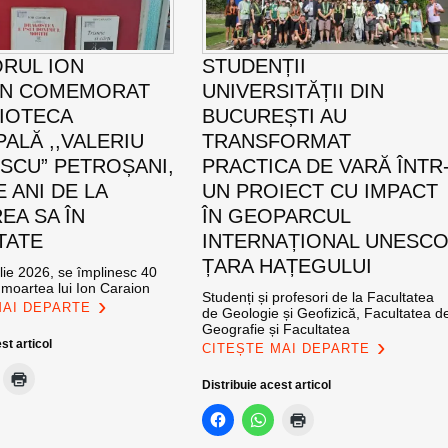
ORUL ION
STUDENȚII
ON COMEMORAT
UNIVERSITĂȚII DIN
LIOTECA
BUCUREȘTI AU
PALĂ ,,VALERIU
TRANSFORMAT
SCU” PETROȘANI,
PRACTICA DE VARĂ ÎNTR
E ANI DE LA
UN PROIECT CU IMPACT
EA SA ÎN
ÎN GEOPARCUL
TATE
INTERNAȚIONAL UNESC
ȚARA HAȚEGULUI
ulie 2026, se împlinesc 40
 moartea lui Ion Caraion
Studenți și profesori de la Facultatea
MAI DEPARTE
de Geologie și Geofizică, Facultatea d
Geografie și Facultatea
st articol
CITEȘTE MAI DEPARTE
Distribuie acest articol