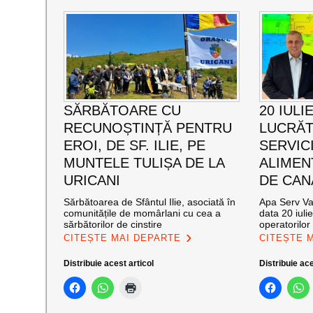
SĂRBĂTOARE CU
20 IULI
RECUNOȘTINȚĂ PENTRU
LUCRĂT
EROI, DE SF. ILIE, PE
SERVIC
MUNTELE TULIȘA DE LA
ALIMEN
URICANI
DE CAN
Sărbătoarea de Sfântul Ilie, asociată în
Apa Serv Val
comunitățile de momârlani cu cea a
data 20 iuli
sărbătorilor de cinstire
operatorilor 
CITEȘTE MAI DEPARTE
CITEȘTE 
Distribuie acest articol
Distribuie ace