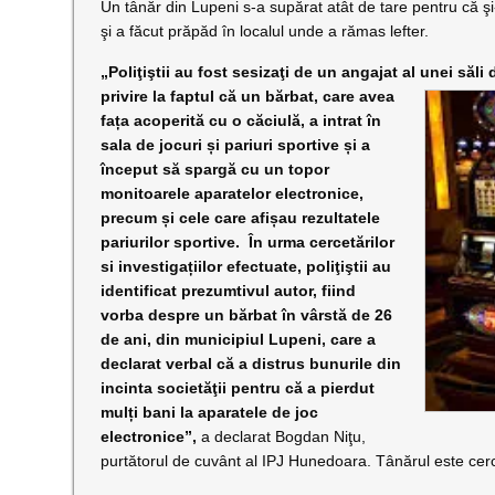
Un tânăr din Lupeni s-a supărat atât de tare pentru că şi-
şi a făcut prăpăd în localul unde a rămas lefter.
„Poliţiştii au fost sesizaţi de un angajat al unei săli
privire la faptul că un bărbat, care avea
fața acoperită cu o căciulă, a intrat în
sala de jocuri și pariuri sportive și a
început să spargă cu un topor
monitoarele aparatelor electronice,
precum și cele care afișau rezultatele
pariurilor sportive. În urma cercetărilor
si investigațiilor efectuate, poliţiştii au
identificat prezumtivul autor, fiind
vorba despre un bărbat în vârstă de 26
de ani, din municipiul Lupeni, care a
declarat verbal că a distrus bunurile din
incinta societăţii pentru că a pierdut
mulți bani la aparatele de joc
electronice”,
a declarat Bogdan Niţu,
purtătorul de cuvânt al IPJ Hunedoara. Tânărul este cerce