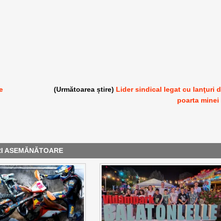
e
(Următoarea știre)
Lider sindical legat cu lanţuri 
poarta minei
RI ASEMĂNĂTOARE