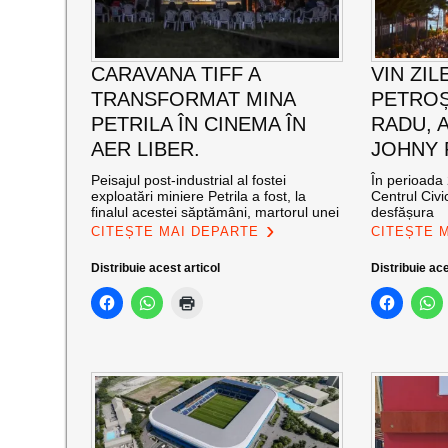
CARAVANA TIFF A
VIN ZIL
TRANSFORMAT MINA
PETROȘ
PETRILA ÎN CINEMA ÎN
RADU, 
AER LIBER.
JOHNY
Peisajul post-industrial al fostei
În perioada 
exploatări miniere Petrila a fost, la
Centrul Civi
finalul acestei săptămâni, martorul unei
desfășura
CITEȘTE MAI DEPARTE
CITEȘTE 
Distribuie acest articol
Distribuie ace