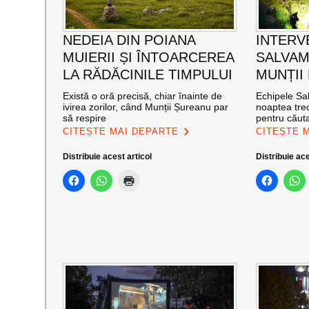
NEDEIA DIN POIANA
INTERV
MUIERII ȘI ÎNTOARCEREA
SALVAM
LA RĂDĂCINILE TIMPULUI
MUNȚII
Există o oră precisă, chiar înainte de
Echipele Sal
ivirea zorilor, când Munții Șureanu par
noaptea trec
să respire
pentru căut
CITEȘTE MAI DEPARTE
CITEȘTE 
Distribuie acest articol
Distribuie ace