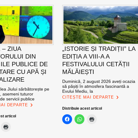
E – ZIUA
„ISTORIE ȘI TRADIȚII” LA
ORULUI DIN
EDIȚIA A VIII-A A
IILE PUBLICE DE
FESTIVALULUI CETĂȚII
TARE CU APĂ ȘI
MĂLĂIEȘTI
ALIZARE
Duminică, 2 august 2026 aveți ocazia
să pășiți în atmosfera fascinantă a
ea Jiului sărbătorește pe
Evului Mediu, la
e, asemeni tuturor
CITEȘTE MAI DEPARTE
de servicii publice
MAI DEPARTE
Distribuie acest articol
st articol