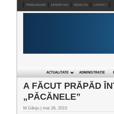
PRIMA PAGINĂ
DESPRE NOI
REDACTIA
CONTACT
ACTUALITATE
ADMINISTRAȚIE
A FĂCUT PRĂPĂD ÎN
„PĂCĂNELE”
M.Gânju |
mai 26, 2015