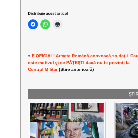
Distribuie acest articol
«
E OFICIAL! Armata Română convoacă soldaţii. Car
este motivul şi ce PĂŢEŞTI dacă nu te prezinţi la
Centrul Militar
(Știre anterioară)
ȘTI