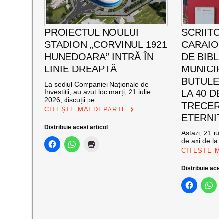
PROIECTUL NOULUI
SCRIIT
STADION „CORVINUL 1921
CARAI
HUNEDOARA” INTRĂ ÎN
DE BIB
LINIE DREAPTĂ
MUNICI
BUTULE
La sediul Companiei Naţionale de
Investiţii, au avut loc marți, 21 iulie
LA 40 D
2026, discuții pe
TRECER
CITEȘTE MAI DEPARTE
ETERNI
Distribuie acest articol
Astăzi, 21 i
de ani de la
CITEȘTE 
Distribuie ace