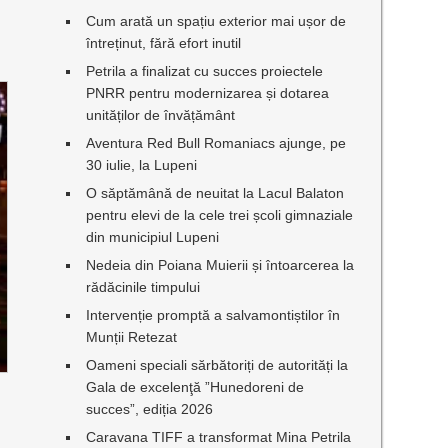
Cum arată un spațiu exterior mai ușor de
întreținut, fără efort inutil
Petrila a finalizat cu succes proiectele
PNRR pentru modernizarea și dotarea
unităților de învățământ
Aventura Red Bull Romaniacs ajunge, pe
30 iulie, la Lupeni
O săptămână de neuitat la Lacul Balaton
pentru elevi de la cele trei școli gimnaziale
din municipiul Lupeni
Nedeia din Poiana Muierii și întoarcerea la
rădăcinile timpului
Intervenție promptă a salvamontiștilor în
Munții Retezat
Oameni speciali sărbătoriți de autorități la
Gala de excelenţă ”Hunedoreni de
succes”, ediția 2026
Caravana TIFF a transformat Mina Petrila