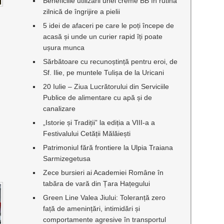
Beneficiile utilizării unei creme BB în rutina
zilnică de îngrijire a pielii
5 idei de afaceri pe care le poți începe de
acasă și unde un curier rapid îți poate
ușura munca
Sărbătoare cu recunoștință pentru eroi, de
Sf. Ilie, pe muntele Tulișa de la Uricani
20 Iulie – Ziua Lucrătorului din Serviciile
Publice de alimentare cu apă și de
canalizare
„Istorie și Tradiții” la ediția a VIII-a a
Festivalului Cetății Mălăiești
Patrimoniul fără frontiere la Ulpia Traiana
Sarmizegetusa
Zece bursieri ai Academiei Române în
tabăra de vară din Țara Hațegului
Green Line Valea Jiului: Toleranță zero
față de amenințări, intimidări și
comportamente agresive în transportul