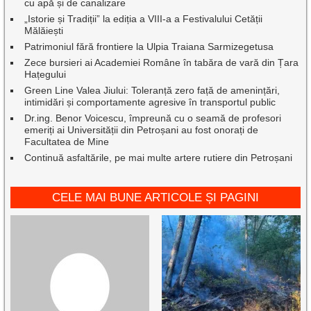
cu apă și de canalizare
„Istorie și Tradiții” la ediția a VIII-a a Festivalului Cetății
Mălăiești
Patrimoniul fără frontiere la Ulpia Traiana Sarmizegetusa
Zece bursieri ai Academiei Române în tabăra de vară din Țara
Hațegului
Green Line Valea Jiului: Toleranță zero față de amenințări,
intimidări și comportamente agresive în transportul public
Dr.ing. Benor Voicescu, împreună cu o seamă de profesori
emeriți ai Universității din Petroșani au fost onorați de
Facultatea de Mine
Continuă asfaltările, pe mai multe artere rutiere din Petroșani
CELE MAI BUNE ARTICOLE ȘI PAGINI