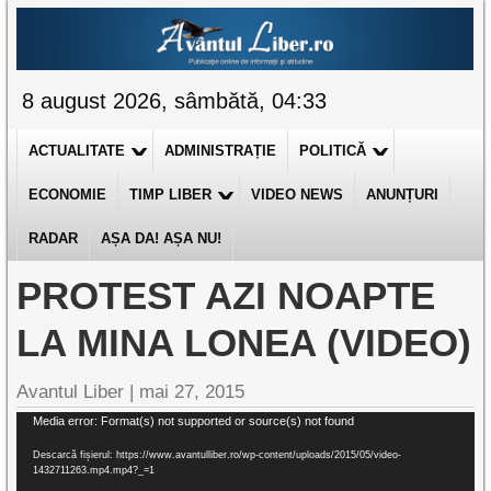
8 august 2026, sâmbătă, 04:33
ACTUALITATE
ADMINISTRAȚIE
POLITICĂ
ECONOMIE
TIMP LIBER
VIDEO NEWS
ANUNȚURI
RADAR
AȘA DA! AȘA NU!
PROTEST AZI NOAPTE
LA MINA LONEA (VIDEO)
Avantul Liber |
mai 27, 2015
Player
Media error: Format(s) not supported or source(s) not found
video
Descarcă fișierul: https://www.avantulliber.ro/wp-content/uploads/2015/05/video-
1432711263.mp4.mp4?_=1