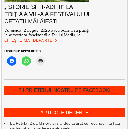
„ISTORIE ȘI TRADIȚII” LA
EDIȚIA A VIII-A A FESTIVALULUI
CETĂȚII MĂLĂIEȘTI
Duminică, 2 august 2026 aveți ocazia să pășiți
în atmosfera fascinantă a Evului Mediu, la
CITEȘTE MAI DEPARTE
Distribuie acest articol
FII PRIETENUL NOSTRU PE FACEBOOK!
ARTICOLE RECENTE
La Petrila, Ziua Minerului s-a desfășurat cu recunoștință față
de trecut și încredere pentru viitor