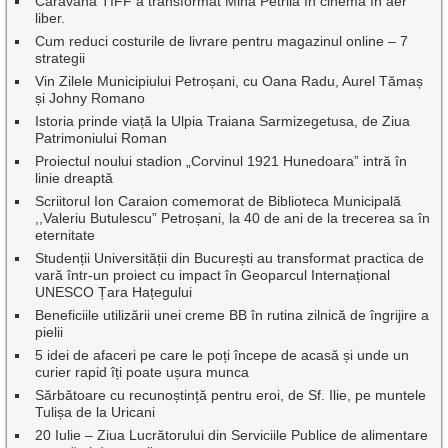
Caravana TIFF a transformat Mina Petrila în cinema în aer
liber.
Cum reduci costurile de livrare pentru magazinul online – 7
strategii
Vin Zilele Municipiului Petroșani, cu Oana Radu, Aurel Tămaș
și Johny Romano
Istoria prinde viață la Ulpia Traiana Sarmizegetusa, de Ziua
Patrimoniului Roman
Proiectul noului stadion „Corvinul 1921 Hunedoara” intră în
linie dreaptă
Scriitorul Ion Caraion comemorat de Biblioteca Municipală
,,Valeriu Butulescu” Petroșani, la 40 de ani de la trecerea sa în
eternitate
Studenții Universității din București au transformat practica de
vară într-un proiect cu impact în Geoparcul Internațional
UNESCO Țara Hațegului
Beneficiile utilizării unei creme BB în rutina zilnică de îngrijire a
pielii
5 idei de afaceri pe care le poți începe de acasă și unde un
curier rapid îți poate ușura munca
Sărbătoare cu recunoștință pentru eroi, de Sf. Ilie, pe muntele
Tulișa de la Uricani
20 Iulie – Ziua Lucrătorului din Serviciile Publice de alimentare