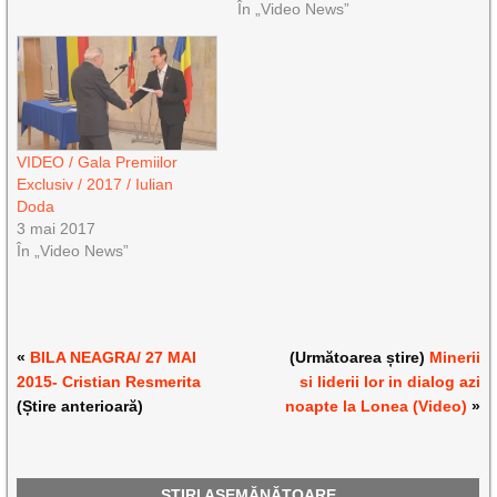
În „Video News”
VIDEO / Gala Premiilor
Exclusiv / 2017 / Iulian
Doda
3 mai 2017
În „Video News”
«
BILA NEAGRA/ 27 MAI
(Următoarea știre)
Minerii
2015- Cristian Resmerita
si liderii lor in dialog azi
(Știre anterioară)
noapte la Lonea (Video)
»
ȘTIRI ASEMĂNĂTOARE