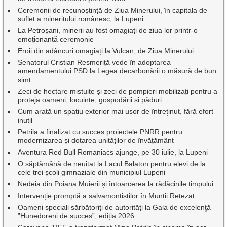
Ceremonii de recunoștință de Ziua Minerului, în capitala de
suflet a mineritului românesc, la Lupeni
La Petroșani, minerii au fost omagiați de ziua lor printr-o
emoționantă ceremonie
Eroii din adâncuri omagiați la Vulcan, de Ziua Minerului
Senatorul Cristian Resmeriță vede în adoptarea
amendamentului PSD la Legea decarbonării o măsură de bun
simț
Zeci de hectare mistuite și zeci de pompieri mobilizați pentru a
proteja oameni, locuințe, gospodării și păduri
Cum arată un spațiu exterior mai ușor de întreținut, fără efort
inutil
Petrila a finalizat cu succes proiectele PNRR pentru
modernizarea și dotarea unităților de învățământ
Aventura Red Bull Romaniacs ajunge, pe 30 iulie, la Lupeni
O săptămână de neuitat la Lacul Balaton pentru elevi de la
cele trei școli gimnaziale din municipiul Lupeni
Nedeia din Poiana Muierii și întoarcerea la rădăcinile timpului
Intervenție promptă a salvamontiștilor în Munții Retezat
Oameni speciali sărbătoriți de autorități la Gala de excelenţă
”Hunedoreni de succes”, ediția 2026