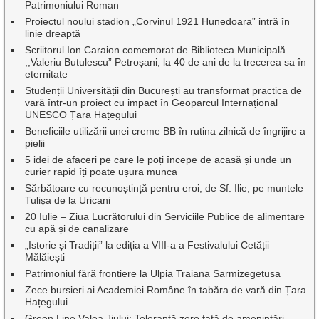
Patrimoniului Roman
Proiectul noului stadion „Corvinul 1921 Hunedoara” intră în
linie dreaptă
Scriitorul Ion Caraion comemorat de Biblioteca Municipală
,,Valeriu Butulescu” Petroșani, la 40 de ani de la trecerea sa în
eternitate
Studenții Universității din București au transformat practica de
vară într-un proiect cu impact în Geoparcul Internațional
UNESCO Țara Hațegului
Beneficiile utilizării unei creme BB în rutina zilnică de îngrijire a
pielii
5 idei de afaceri pe care le poți începe de acasă și unde un
curier rapid îți poate ușura munca
Sărbătoare cu recunoștință pentru eroi, de Sf. Ilie, pe muntele
Tulișa de la Uricani
20 Iulie – Ziua Lucrătorului din Serviciile Publice de alimentare
cu apă și de canalizare
„Istorie și Tradiții” la ediția a VIII-a a Festivalului Cetății
Mălăiești
Patrimoniul fără frontiere la Ulpia Traiana Sarmizegetusa
Zece bursieri ai Academiei Române în tabăra de vară din Țara
Hațegului
Green Line Valea Jiului: Toleranță zero față de amenințări,