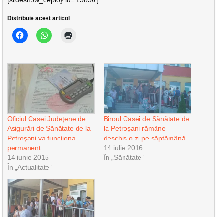
[slideshow_deploy id=’13836′]
Distribuie acest articol
Oficiul Casei Judeţene de
Biroul Casei de Sănătate de
Asigurări de Sănătate de la
la Petroșani rămâne
Petroşani va funcţiona
deschis o zi pe săptămână
permanent
14 iulie 2016
14 iunie 2015
În „Sănătate”
În „Actualitate”