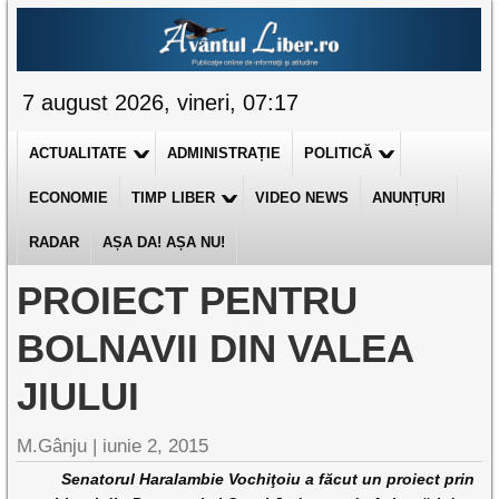
7 august 2026, vineri, 07:17
ACTUALITATE
ADMINISTRAȚIE
POLITICĂ
ECONOMIE
TIMP LIBER
VIDEO NEWS
ANUNȚURI
RADAR
AȘA DA! AȘA NU!
PROIECT PENTRU
BOLNAVII DIN VALEA
JIULUI
M.Gânju |
iunie 2, 2015
Senatorul Haralambie Vochiţoiu a făcut un proiect prin