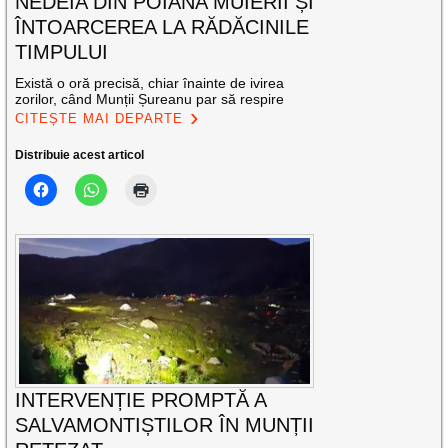
NEDEIA DIN POIANA MUIERII ȘI
ÎNTOARCEREA LA RĂDĂCINILE
TIMPULUI
Există o oră precisă, chiar înainte de ivirea
zorilor, când Munții Șureanu par să respire
CITEȘTE MAI DEPARTE
Distribuie acest articol
INTERVENȚIE PROMPTĂ A
SALVAMONTIȘTILOR ÎN MUNȚII