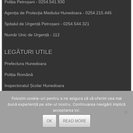
Poliția Petroșani - 0254.541.930
Agenția de Protecția Mediului Hunedoara - 0254.215.445
Spitalul de Urgență Petroșani - 0254.544.321
Număr Unic de Urgență - 112
LEGĂTURI UTILE
Prefectura Hunedoara
Poliția Română
Inspectoratul Școlar Hunedoara
Consiliul Județean Hunedoara
Folosim cookie-uri pentru a ne asigura că vă oferim cea mai
bună experiență pe site-ul nostru. Continuarea navigării implică
Primăria Petrila
acceptarea lor.
OK
READ MORE
Primăria Petroșani