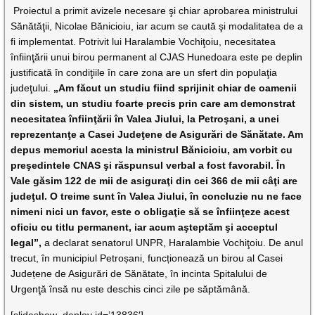
Proiectul a primit avizele necesare şi chiar aprobarea ministrului
Sănătăţii, Nicolae Bănicioiu, iar acum se caută şi modalitatea de a
fi implementat. Potrivit lui Haralambie Vochiţoiu, necesitatea
înfiinţării unui birou permanent al CJAS Hunedoara este pe deplin
justificată în condiţiile în care zona are un sfert din populaţia
judeţului.
„Am făcut un studiu fiind sprijinit chiar de oamenii
din sistem, un studiu foarte precis prin care am demonstrat
necesitatea înfiinţării în Valea Jiului, la Petroşani, a unei
reprezentanţe a Casei Judeţene de Asigurări de Sănătate. Am
depus memoriul acesta la ministrul Bănicioiu, am vorbit cu
preşedintele CNAS şi răspunsul verbal a fost favorabil. În
Vale găsim 122 de mii de asiguraţi din cei 366 de mii câţi are
judeţul. O treime sunt în Valea Jiului, în concluzie nu ne face
nimeni nici un favor, este o obligaţie să se înfiinţeze acest
oficiu cu titlu permanent, iar acum aşteptăm şi acceptul
legal”,
a declarat senatorul UNPR, Haralambie Vochiţoiu. De anul
trecut, în municipiul Petroșani, funcționează un birou al Casei
Județene de Asigurări de Sănătate, în incinta Spitalului de
Urgenţă însă nu este deschis cinci zile pe săptămână.