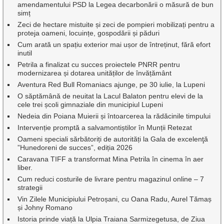
amendamentului PSD la Legea decarbonării o măsură de bun
simț
Zeci de hectare mistuite și zeci de pompieri mobilizați pentru a
proteja oameni, locuințe, gospodării și păduri
Cum arată un spațiu exterior mai ușor de întreținut, fără efort
inutil
Petrila a finalizat cu succes proiectele PNRR pentru
modernizarea și dotarea unităților de învățământ
Aventura Red Bull Romaniacs ajunge, pe 30 iulie, la Lupeni
O săptămână de neuitat la Lacul Balaton pentru elevi de la
cele trei școli gimnaziale din municipiul Lupeni
Nedeia din Poiana Muierii și întoarcerea la rădăcinile timpului
Intervenție promptă a salvamontiștilor în Munții Retezat
Oameni speciali sărbătoriți de autorități la Gala de excelenţă
”Hunedoreni de succes”, ediția 2026
Caravana TIFF a transformat Mina Petrila în cinema în aer
liber.
Cum reduci costurile de livrare pentru magazinul online – 7
strategii
Vin Zilele Municipiului Petroșani, cu Oana Radu, Aurel Tămaș
și Johny Romano
Istoria prinde viață la Ulpia Traiana Sarmizegetusa, de Ziua