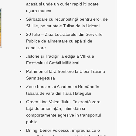
acasă și unde un curier rapid îți poate
ușura munca
Sărbătoare cu recunoștință pentru eroi, de
Sf. Ilie, pe muntele Tulișa de la Uricani
20 Iulie – Ziua Lucrătorului din Serviciile
Publice de alimentare cu apă și de
canalizare
„Istorie și Tradiții” la ediția a VIII-a a
Festivalului Cetății Mălăiești
Patrimoniul fără frontiere la Ulpia Traiana
Sarmizegetusa
Zece bursieri ai Academiei Române în
tabăra de vară din Țara Hațegului
Green Line Valea Jiului: Toleranță zero
față de amenințări, intimidări și
comportamente agresive în transportul
public
Dr.ing. Benor Voicescu, împreună cu o