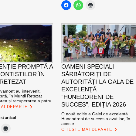
ENȚIE PROMPTĂ A
OAMENI SPECIALI
ONTIȘTILOR ÎN
SĂRBĂTORIȚI DE
 RETEZAT
AUTORITĂȚI LA GALA DE
EXCELENŢĂ
vamont au intervenit,
ută, în Munții Retezat
”HUNEDORENI DE
area și recuperarea a patru
SUCCES”, EDIȚIA 2026
MAI DEPARTE
O nouă ediție a Galei de excelență
st articol
Huneodreni de succes a avut loc, în
aceste
CITEȘTE MAI DEPARTE