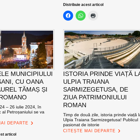
Distribuie acest articol
ELE MUNICIPIULUI
ISTORIA PRINDE VIAȚĂ L
ANI, CU OANA
ULPIA TRAIANA
AUREL TĂMAȘ ȘI
SARMIZEGETUSA, DE
 ROMANO
ZIUA PATRIMONIULUI
ROMAN
24 – 26 iulie 2024, în
c al Petroșaniului se va
Timp de două zile, istoria prinde viață l
Ulpia Traiana Sarmizegetusa! Publicul
MAI DEPARTE
pasionat de istorie
CITEȘTE MAI DEPARTE
st articol