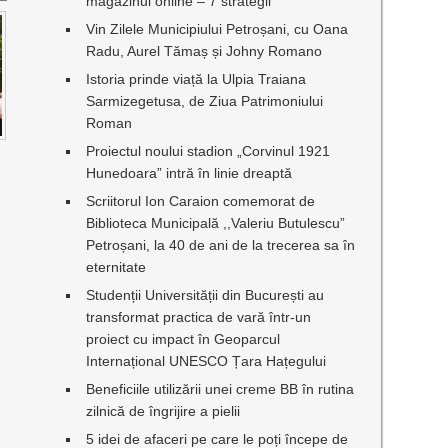
magazinul online – 7 strategii
Vin Zilele Municipiului Petroșani, cu Oana
Radu, Aurel Tămaș și Johny Romano
Istoria prinde viață la Ulpia Traiana
Sarmizegetusa, de Ziua Patrimoniului
Roman
Proiectul noului stadion „Corvinul 1921
Hunedoara” intră în linie dreaptă
Scriitorul Ion Caraion comemorat de
Biblioteca Municipală ,,Valeriu Butulescu”
Petroșani, la 40 de ani de la trecerea sa în
eternitate
Studenții Universității din București au
transformat practica de vară într-un
proiect cu impact în Geoparcul
Internațional UNESCO Țara Hațegului
Beneficiile utilizării unei creme BB în rutina
zilnică de îngrijire a pielii
5 idei de afaceri pe care le poți începe de