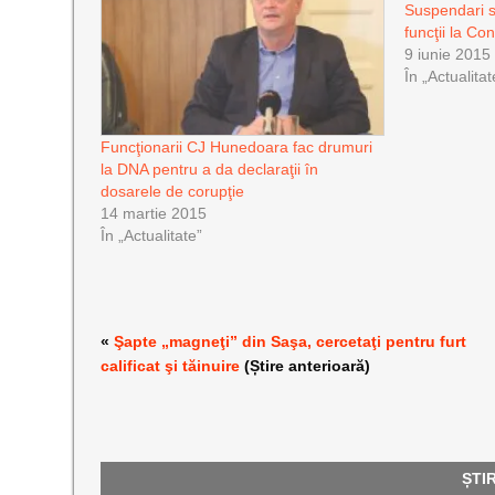
Suspendari s
funcţii la Co
9 iunie 2015
În „Actualitat
Funcţionarii CJ Hunedoara fac drumuri
la DNA pentru a da declaraţii în
dosarele de corupţie
14 martie 2015
În „Actualitate”
«
Şapte „magneţi” din Saşa, cercetaţi pentru furt
calificat şi tăinuire
(Știre anterioară)
ȘTI