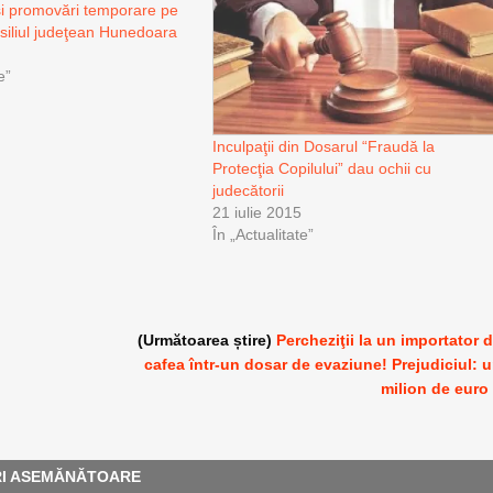
i promovări temporare pe
nsiliul judeţean Hunedoara
e”
Inculpaţii din Dosarul “Fraudă la
Protecţia Copilului” dau ochii cu
judecătorii
21 iulie 2015
În „Actualitate”
(Următoarea știre)
Percheziţii la un importator 
cafea într-un dosar de evaziune! Prejudiciul: 
milion de euro
RI ASEMĂNĂTOARE