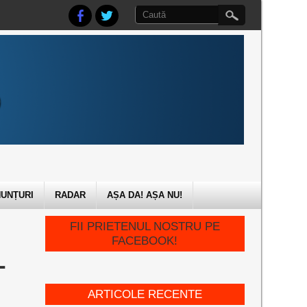
UNȚURI
RADAR
AȘA DA! AȘA NU!
FII PRIETENUL NOSTRU PE
FACEBOOK!
L
ARTICOLE RECENTE