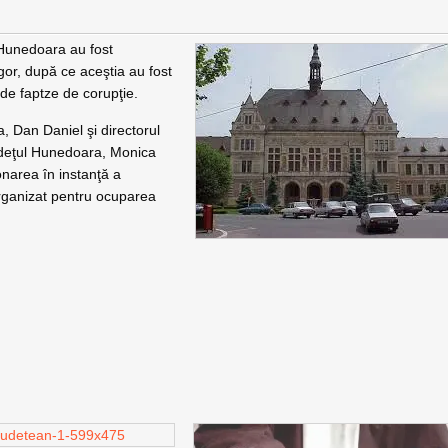
Hunedoara au fost
ligor, după ce aceştia au fost
 de faptze de corupţie.
, Dan Daniel şi directorul
judeţul Hunedoara, Monica
onarea în instanţă a
organizat pentru ocuparea