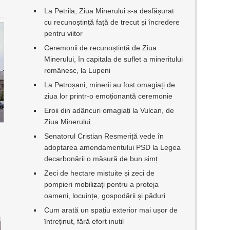
La Petrila, Ziua Minerului s-a desfășurat
cu recunoștință față de trecut și încredere
pentru viitor
Ceremonii de recunoștință de Ziua
Minerului, în capitala de suflet a mineritului
românesc, la Lupeni
La Petroșani, minerii au fost omagiați de
ziua lor printr-o emoționantă ceremonie
Eroii din adâncuri omagiați la Vulcan, de
Ziua Minerului
Senatorul Cristian Resmeriță vede în
adoptarea amendamentului PSD la Legea
decarbonării o măsură de bun simț
Zeci de hectare mistuite și zeci de
pompieri mobilizați pentru a proteja
oameni, locuințe, gospodării și păduri
Cum arată un spațiu exterior mai ușor de
întreținut, fără efort inutil