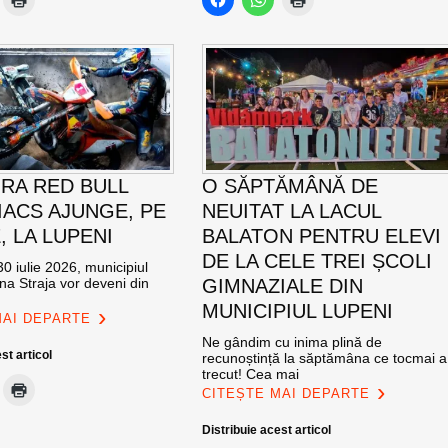
RA RED BULL
O SĂPTĂMÂNĂ DE
ACS AJUNGE, PE
NEUITAT LA LACUL
E, LA LUPENI
BALATON PENTRU ELEVI
DE LA CELE TREI ȘCOLI
0 iulie 2026, municipiul
na Straja vor deveni din
GIMNAZIALE DIN
MUNICIPIUL LUPENI
MAI DEPARTE
Ne gândim cu inima plină de
st articol
recunoștință la săptămâna ce tocmai a
trecut! Cea mai
CITEȘTE MAI DEPARTE
Distribuie acest articol