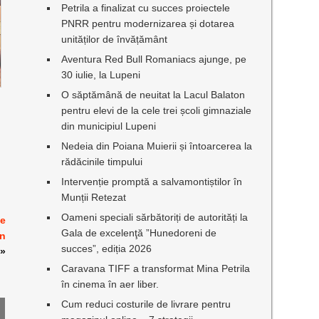
Petrila a finalizat cu succes proiectele
PNRR pentru modernizarea și dotarea
unităților de învățământ
Aventura Red Bull Romaniacs ajunge, pe
30 iulie, la Lupeni
O săptămână de neuitat la Lacul Balaton
pentru elevi de la cele trei școli gimnaziale
din municipiul Lupeni
Nedeia din Poiana Muierii și întoarcerea la
rădăcinile timpului
Intervenție promptă a salvamontiștilor în
Munții Retezat
Oameni speciali sărbătoriți de autorități la
de
Gala de excelenţă ”Hunedoreni de
un
succes”, ediția 2026
»
Caravana TIFF a transformat Mina Petrila
în cinema în aer liber.
Cum reduci costurile de livrare pentru