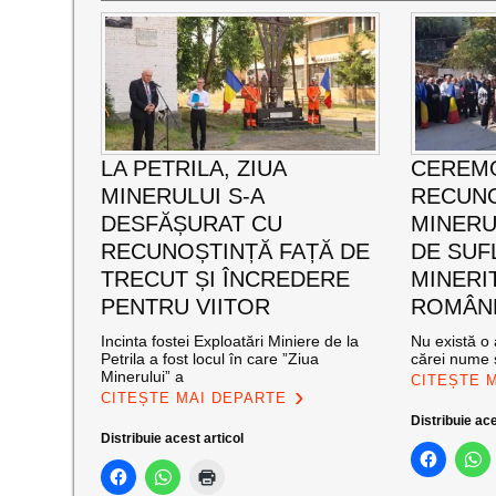
LA PETRILA, ZIUA
CEREMO
MINERULUI S-A
RECUNO
DESFĂȘURAT CU
MINERUL
RECUNOȘTINȚĂ FAȚĂ DE
DE SUF
TRECUT ȘI ÎNCREDERE
MINERI
PENTRU VIITOR
ROMÂNE
Incinta fostei Exploatări Miniere de la
Nu există o 
Petrila a fost locul în care ”Ziua
cărei nume s
Minerului” a
CITEȘTE 
CITEȘTE MAI DEPARTE
Distribuie ace
Distribuie acest articol