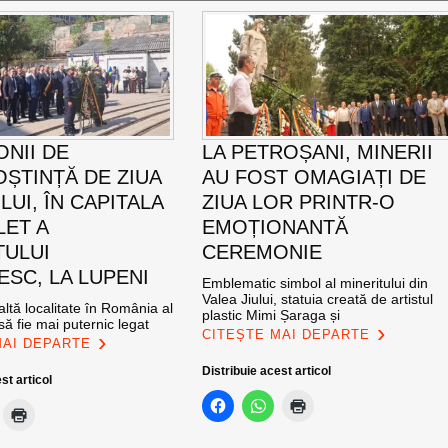
NII DE
LA PETROȘANI, MINERII
ȘTINȚĂ DE ZIUA
AU FOST OMAGIAȚI DE
UI, ÎN CAPITALA
ZIUA LOR PRINTR-O
LET A
EMOȚIONANTĂ
TULUI
CEREMONIE
SC, LA LUPENI
Emblematic simbol al mineritului din
Valea Jiului, statuia creată de artistul
altă localitate în România al
plastic Mimi Șaraga și
ă fie mai puternic legat
CITEȘTE MAI DEPARTE
MAI DEPARTE
Distribuie acest articol
st articol