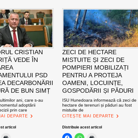
RUL CRISTIAN
ZECI DE HECTARE
IȚĂ VEDE ÎN
MISTUITE ȘI ZECI DE
AREA
POMPIERI MOBILIZAȚI
MENTULUI PSD
PENTRU A PROTEJA
EA DECARBONĂRII
OAMENI, LOCUINȚE,
RĂ DE BUN SIMȚ
GOSPODĂRII ȘI PĂDURI
ultimilor ani, care s-au
ISU Hunedoara informează că zeci de
momentul adoptării
hectare de terenuri și păduri au fost
cizii prin care
mistuite de
MAI DEPARTE
CITEȘTE MAI DEPARTE
st articol
Distribuie acest articol