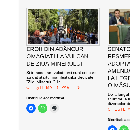
EROII DIN ADÂNCURI
SENATO
OMAGIAȚI LA VULCAN,
RESMER
DE ZIUA MINERULUI
ADOPT
AMENDA
Și în acest an, vulcănenii sunt cei care
au dat startul manifestărilor dedicate
LA LEG
”Zilei Minerului”. În
O MĂSU
CITEȘTE MAI DEPARTE
De-a lungul 
Distribuie acest articol
scurt de la 
diverselor de
CITEȘTE 
Distribuie ace