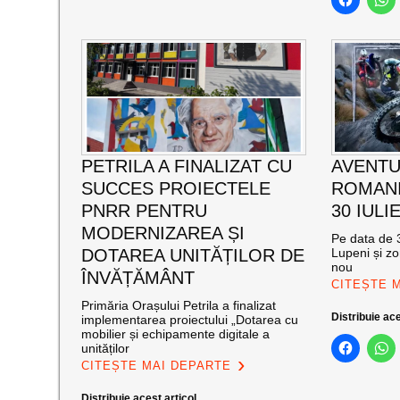
PETRILA A FINALIZAT CU
AVENTU
SUCCES PROIECTELE
ROMANI
PNRR PENTRU
30 IULI
MODERNIZAREA ȘI
Pe data de 3
DOTAREA UNITĂȚILOR DE
Lupeni și zo
nou
ÎNVĂȚĂMÂNT
CITEȘTE 
Primăria Orașului Petrila a finalizat
Distribuie ace
implementarea proiectului „Dotarea cu
mobilier și echipamente digitale a
unităților
CITEȘTE MAI DEPARTE
Distribuie acest articol