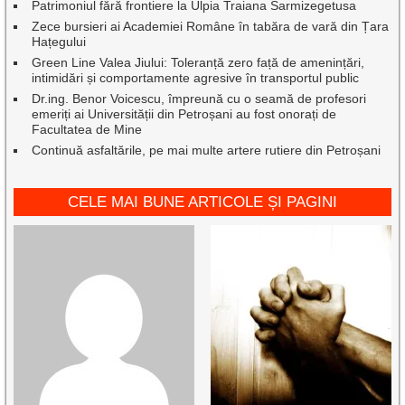
Patrimoniul fără frontiere la Ulpia Traiana Sarmizegetusa
Zece bursieri ai Academiei Române în tabăra de vară din Țara
Hațegului
Green Line Valea Jiului: Toleranță zero față de amenințări,
intimidări și comportamente agresive în transportul public
Dr.ing. Benor Voicescu, împreună cu o seamă de profesori
emeriți ai Universității din Petroșani au fost onorați de
Facultatea de Mine
Continuă asfaltările, pe mai multe artere rutiere din Petroșani
CELE MAI BUNE ARTICOLE ȘI PAGINI