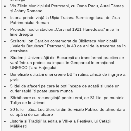
Vin Zilele Municipiului Petroșani, cu Oana Radu, Aurel Tămaș
și Johny Romano
Istoria prinde viață la Ulpia Traiana Sarmizegetusa, de Ziua
Patrimoniului Roman
Proiectul noului stadion „Corvinul 1921 Hunedoara” intră în
linie dreaptă
Scriitorul Ion Caraion comemorat de Biblioteca Municipală
,,Valeriu Butulescu” Petroșani, la 40 de ani de la trecerea sa în
eternitate
Studenții Universității din București au transformat practica de
vară într-un proiect cu impact în Geoparcul Internațional
UNESCO Țara Hațegului
Beneficiile utilizării unei creme BB în rutina zilnică de îngrijire a
pielii
5 idei de afaceri pe care le poți începe de acasă și unde un
curier rapid îți poate ușura munca
Sărbătoare cu recunoștință pentru eroi, de Sf. Ilie, pe muntele
Tulișa de la Uricani
20 Iulie – Ziua Lucrătorului din Serviciile Publice de alimentare
cu apă și de canalizare
„Istorie și Tradiții” la ediția a VIII-a a Festivalului Cetății
Mălăiești