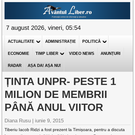
7 august 2026, vineri, 05:54
ACTUALITATE
ADMINISTRAȚIE
POLITICĂ
ECONOMIE
TIMP LIBER
VIDEO NEWS
ANUNȚURI
RADAR
AȘA DA! AȘA NU!
ȚINTA UNPR- PESTE 1
MILION DE MEMBRII
PÂNĂ ANUL VIITOR
Diana Rusu
|
iunie 9, 2015
Tiberiu Iacob Ridzi a fost prezent la Timișoara, pentru a discuta