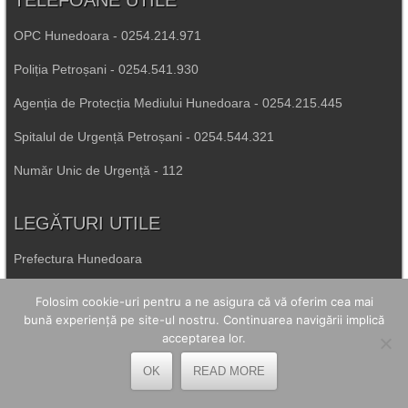
TELEFOANE UTILE
OPC Hunedoara - 0254.214.971
Poliția Petroșani - 0254.541.930
Agenția de Protecția Mediului Hunedoara - 0254.215.445
Spitalul de Urgență Petroșani - 0254.544.321
Număr Unic de Urgență - 112
LEGĂTURI UTILE
Prefectura Hunedoara
Poliția Română
Folosim cookie-uri pentru a ne asigura că vă oferim cea mai
bună experiență pe site-ul nostru. Continuarea navigării implică
Inspectoratul Școlar Hunedoara
acceptarea lor.
Consiliul Județean Hunedoara
OK
READ MORE
Primăria Petrila