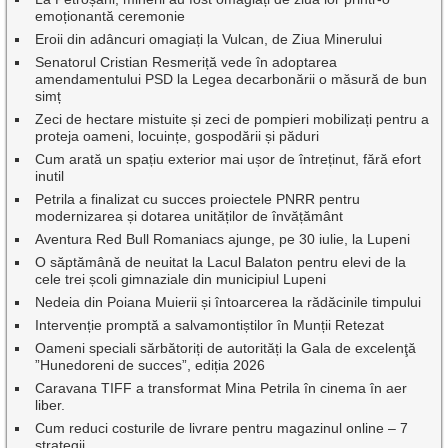
emoționantă ceremonie
Eroii din adâncuri omagiați la Vulcan, de Ziua Minerului
Senatorul Cristian Resmeriță vede în adoptarea
amendamentului PSD la Legea decarbonării o măsură de bun
simț
Zeci de hectare mistuite și zeci de pompieri mobilizați pentru a
proteja oameni, locuințe, gospodării și păduri
Cum arată un spațiu exterior mai ușor de întreținut, fără efort
inutil
Petrila a finalizat cu succes proiectele PNRR pentru
modernizarea și dotarea unităților de învățământ
Aventura Red Bull Romaniacs ajunge, pe 30 iulie, la Lupeni
O săptămână de neuitat la Lacul Balaton pentru elevi de la
cele trei școli gimnaziale din municipiul Lupeni
Nedeia din Poiana Muierii și întoarcerea la rădăcinile timpului
Intervenție promptă a salvamontiștilor în Munții Retezat
Oameni speciali sărbătoriți de autorități la Gala de excelenţă
”Hunedoreni de succes”, ediția 2026
Caravana TIFF a transformat Mina Petrila în cinema în aer
liber.
Cum reduci costurile de livrare pentru magazinul online – 7
strategii