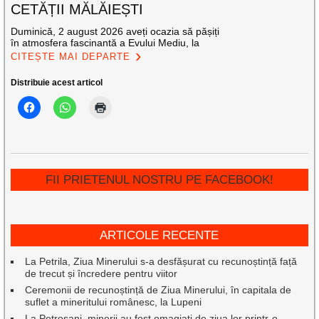
CETĂȚII MĂLĂIEȘTI
Duminică, 2 august 2026 aveți ocazia să pășiți
în atmosfera fascinantă a Evului Mediu, la
CITEȘTE MAI DEPARTE
Distribuie acest articol
FII PRIETENUL NOSTRU PE FACEBOOK!
ARTICOLE RECENTE
La Petrila, Ziua Minerului s-a desfășurat cu recunoștință față
de trecut și încredere pentru viitor
Ceremonii de recunoștință de Ziua Minerului, în capitala de
suflet a mineritului românesc, la Lupeni
La Petroșani, minerii au fost omagiați de ziua lor printr-o