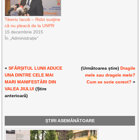
Tiberiu Iacob – Ridzi susţine
că nu pleacă de la UNPR
15 decembrie 2015
În „Administrație”
«
SFÂRȘITUL LUNII ADUCE
(Următoarea știre)
Dragile
UNA DINTRE CELE MAI
mele sau dragele mele?
MARI MANIFESTĂRI DIN
Cum se scrie corect?
»
VALEA JIULUI
(Știre
anterioară)
ȘTIRI ASEMĂNĂTOARE