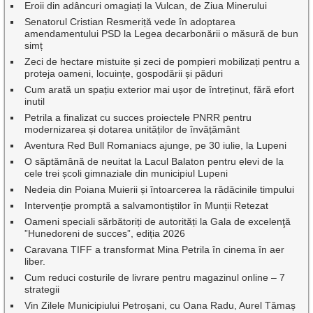
Eroii din adâncuri omagiați la Vulcan, de Ziua Minerului
Senatorul Cristian Resmeriță vede în adoptarea
amendamentului PSD la Legea decarbonării o măsură de bun
simț
Zeci de hectare mistuite și zeci de pompieri mobilizați pentru a
proteja oameni, locuințe, gospodării și păduri
Cum arată un spațiu exterior mai ușor de întreținut, fără efort
inutil
Petrila a finalizat cu succes proiectele PNRR pentru
modernizarea și dotarea unităților de învățământ
Aventura Red Bull Romaniacs ajunge, pe 30 iulie, la Lupeni
O săptămână de neuitat la Lacul Balaton pentru elevi de la
cele trei școli gimnaziale din municipiul Lupeni
Nedeia din Poiana Muierii și întoarcerea la rădăcinile timpului
Intervenție promptă a salvamontiștilor în Munții Retezat
Oameni speciali sărbătoriți de autorități la Gala de excelenţă
”Hunedoreni de succes”, ediția 2026
Caravana TIFF a transformat Mina Petrila în cinema în aer
liber.
Cum reduci costurile de livrare pentru magazinul online – 7
strategii
Vin Zilele Municipiului Petroșani, cu Oana Radu, Aurel Tămaș