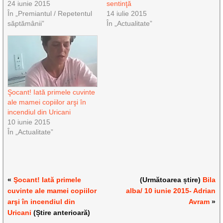
24 iunie 2015
sentinţă
În „Premiantul / Repetentul
14 iulie 2015
săptămânii”
În „Actualitate”
Şocant! Iată primele cuvinte
ale mamei copiilor arşi în
incendiul din Uricani
10 iunie 2015
În „Actualitate”
«
Şocant! Iată primele
(Următoarea știre)
Bila
cuvinte ale mamei copiilor
alba/ 10 iunie 2015- Adrian
arşi în incendiul din
Avram
»
Uricani
(Știre anterioară)