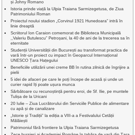
și Johny Romano
Istoria prinde viață la Ulpia Traiana Sarmizegetusa, de Ziua
Patrimoniului Roman
Proiectul noului stadion „Corvinul 1921 Hunedoara” intră în
linie dreaptă
Scriitorul Ion Caraion comemorat de Biblioteca Municipală
,,Valeriu Butulescu” Petroșani, la 40 de ani de la trecerea sa în
eternitate
Studenții Universității din București au transformat practica de
vară într-un proiect cu impact în Geoparcul Internațional
UNESCO Țara Hațegului
Beneficiile utilizării unei creme BB în rutina zilnică de îngrijire a
pielii
5 idei de afaceri pe care le poți începe de acasă și unde un
curier rapid îți poate ușura munca
Sărbătoare cu recunoștință pentru eroi, de Sf. Ilie, pe muntele
Tulișa de la Uricani
20 Iulie – Ziua Lucrătorului din Serviciile Publice de alimentare
cu apă și de canalizare
„Istorie și Tradiții” la ediția a VIII-a a Festivalului Cetății
Mălăiești
Patrimoniul fără frontiere la Ulpia Traiana Sarmizegetusa
Zece bursieri ai Academiei Române în tabăra de vară din Țara