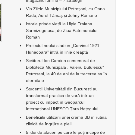
magazinul online – 7 strategii
Vin Zilele Municipiului Petroșani, cu Oana
Radu, Aurel Tămaș și Johny Romano
Istoria prinde viață la Ulpia Traiana
Sarmizegetusa, de Ziua Patrimoniului
Roman
Proiectul noului stadion „Corvinul 1921
Hunedoara” intră în linie dreaptă
Scriitorul Ion Caraion comemorat de
Biblioteca Municipală ,,Valeriu Butulescu”
Petroșani, la 40 de ani de la trecerea sa în
eternitate
Studenții Universității din București au
transformat practica de vară într-un
proiect cu impact în Geoparcul
Internațional UNESCO Țara Hațegului
Beneficiile utilizării unei creme BB în rutina
zilnică de îngrijire a pielii
5 idei de afaceri pe care le poți începe de