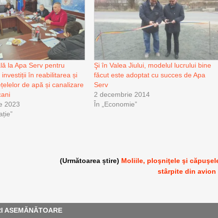
ală la Apa Serv pentru
Şi în Valea Jiului, modelul lucrului bine
investiții în reabilitarea și
făcut este adoptat cu succes de Apa
țelelor de apă și canalizare
Serv
cani
2 decembrie 2014
e 2023
În „Economie”
ație”
(Următoarea știre)
Moliile, ploşniţele şi căpuşel
stârpite din avion
RI ASEMĂNĂTOARE