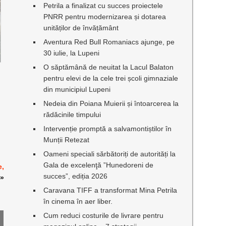
Petrila a finalizat cu succes proiectele
PNRR pentru modernizarea și dotarea
unităților de învățământ
Aventura Red Bull Romaniacs ajunge, pe
30 iulie, la Lupeni
O săptămână de neuitat la Lacul Balaton
pentru elevi de la cele trei școli gimnaziale
din municipiul Lupeni
Nedeia din Poiana Muierii și întoarcerea la
rădăcinile timpului
Intervenție promptă a salvamontiștilor în
Munții Retezat
Oameni speciali sărbătoriți de autorități la
Gala de excelenţă ”Hunedoreni de
e,
succes”, ediția 2026
»
Caravana TIFF a transformat Mina Petrila
în cinema în aer liber.
Cum reduci costurile de livrare pentru