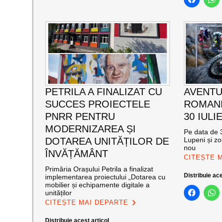
PETRILA A FINALIZAT CU
AVENTU
SUCCES PROIECTELE
ROMANI
PNRR PENTRU
30 IULI
MODERNIZAREA ȘI
Pe data de 3
DOTAREA UNITĂȚILOR DE
Lupeni și zo
nou
ÎNVĂȚĂMÂNT
CITEȘTE 
Primăria Orașului Petrila a finalizat
Distribuie ace
implementarea proiectului „Dotarea cu
mobilier și echipamente digitale a
unităților
CITEȘTE MAI DEPARTE
Distribuie acest articol