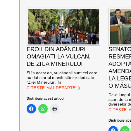
EROII DIN ADÂNCURI
SENATO
OMAGIAȚI LA VULCAN,
RESMER
DE ZIUA MINERULUI
ADOPT
AMENDA
Și în acest an, vulcănenii sunt cei care
au dat startul manifestărilor dedicate
LA LEG
”Zilei Minerului”. În
O MĂSU
CITEȘTE MAI DEPARTE
De-a lungul 
Distribuie acest articol
scurt de la 
diverselor de
CITEȘTE 
Distribuie ace