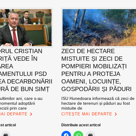
RUL CRISTIAN
ZECI DE HECTARE
IȚĂ VEDE ÎN
MISTUITE ȘI ZECI DE
AREA
POMPIERI MOBILIZAȚI
MENTULUI PSD
PENTRU A PROTEJA
EA DECARBONĂRII
OAMENI, LOCUINȚE,
RĂ DE BUN SIMȚ
GOSPODĂRII ȘI PĂDURI
ultimilor ani, care s-au
ISU Hunedoara informează că zeci de
momentul adoptării
hectare de terenuri și păduri au fost
cizii prin care
mistuite de
MAI DEPARTE
CITEȘTE MAI DEPARTE
st articol
Distribuie acest articol