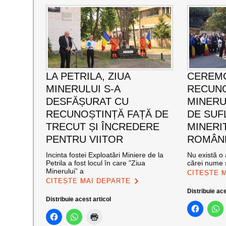
LA PETRILA, ZIUA
CEREMO
MINERULUI S-A
RECUNO
DESFĂȘURAT CU
MINERUL
RECUNOȘTINȚĂ FAȚĂ DE
DE SUF
TRECUT ȘI ÎNCREDERE
MINERI
PENTRU VIITOR
ROMÂNE
Incinta fostei Exploatări Miniere de la
Nu există o 
Petrila a fost locul în care ”Ziua
cărei nume s
Minerului” a
CITEȘTE 
CITEȘTE MAI DEPARTE
Distribuie ace
Distribuie acest articol