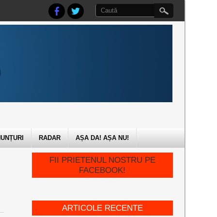
UNȚURI
RADAR
AȘA DA! AȘA NU!
FII PRIETENUL NOSTRU PE
FACEBOOK!
ARTICOLE RECENTE