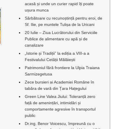
acasă și unde un curier rapid îți poate
ușura munca
Sărbătoare cu recunoștință pentru eroi, de
Sf. Ilie, pe muntele Tulișa de la Uricani
20 Iulie – Ziua Lucrătorului din Serviciile
Publice de alimentare cu apă și de
canalizare
„Istorie și Tradiții” la ediția a VIII-a a
Festivalului Cetății Mălăiești
Patrimoniul fără frontiere la Ulpia Traiana
Sarmizegetusa
Zece bursieri ai Academiei Române în
tabăra de vară din Țara Hațegului
Green Line Valea Jiului: Toleranță zero
față de amenințări, intimidări și
comportamente agresive în transportul
public
Dr.ing. Benor Voicescu, împreună cu o