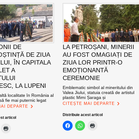
NII DE
LA PETROȘANI, MINERII
ȘTINȚĂ DE ZIUA
AU FOST OMAGIAȚI DE
UI, ÎN CAPITALA
ZIUA LOR PRINTR-O
LET A
EMOȚIONANTĂ
TULUI
CEREMONIE
SC, LA LUPENI
Emblematic simbol al mineritului din
Valea Jiului, statuia creată de artistul
altă localitate în România al
plastic Mimi Șaraga și
ă fie mai puternic legat
CITEȘTE MAI DEPARTE
MAI DEPARTE
Distribuie acest articol
st articol