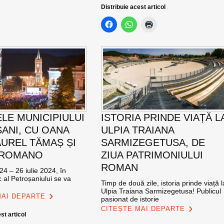
Distribuie acest articol
ELE MUNICIPIULUI
ISTORIA PRINDE VIAȚĂ L
ANI, CU OANA
ULPIA TRAIANA
AUREL TĂMAȘ ȘI
SARMIZEGETUSA, DE
 ROMANO
ZIUA PATRIMONIULUI
ROMAN
24 – 26 iulie 2024, în
c al Petroșaniului se va
Timp de două zile, istoria prinde viață l
Ulpia Traiana Sarmizegetusa! Publicul
MAI DEPARTE
pasionat de istorie
CITEȘTE MAI DEPARTE
st articol