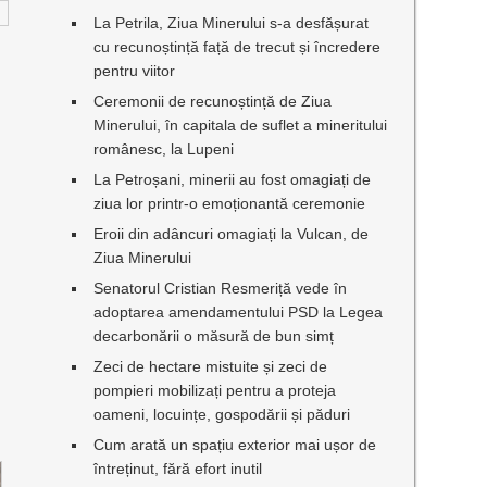
La Petrila, Ziua Minerului s-a desfășurat
cu recunoștință față de trecut și încredere
pentru viitor
Ceremonii de recunoștință de Ziua
Minerului, în capitala de suflet a mineritului
românesc, la Lupeni
La Petroșani, minerii au fost omagiați de
ziua lor printr-o emoționantă ceremonie
Eroii din adâncuri omagiați la Vulcan, de
Ziua Minerului
Senatorul Cristian Resmeriță vede în
adoptarea amendamentului PSD la Legea
decarbonării o măsură de bun simț
Zeci de hectare mistuite și zeci de
pompieri mobilizați pentru a proteja
oameni, locuințe, gospodării și păduri
Cum arată un spațiu exterior mai ușor de
întreținut, fără efort inutil