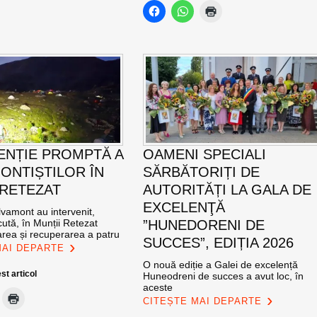
ENȚIE PROMPTĂ A
OAMENI SPECIALI
ONTIȘTILOR ÎN
SĂRBĂTORIȚI DE
 RETEZAT
AUTORITĂȚI LA GALA DE
EXCELENŢĂ
vamont au intervenit,
ută, în Munții Retezat
”HUNEDORENI DE
area și recuperarea a patru
SUCCES”, EDIȚIA 2026
MAI DEPARTE
O nouă ediție a Galei de excelență
st articol
Huneodreni de succes a avut loc, în
aceste
CITEȘTE MAI DEPARTE