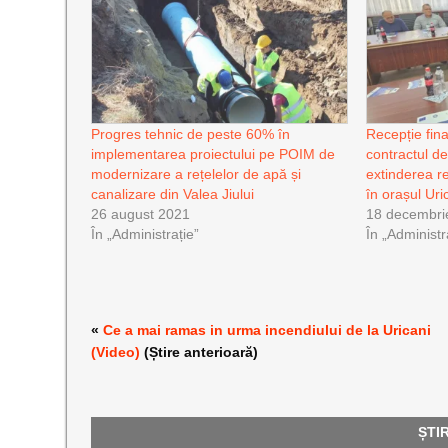
Progres tehnic de peste 60% în
Recepție fin
implementarea proiectului pe POIM de
contractul de 
modernizare a rețelelor de apă și
extinderea re
canalizare din Valea Jiului
în orașul Uri
26 august 2021
18 decembri
În „Administrație”
În „Administr
«
Ce a mai ramas in urma incendiului de la Uricani
(Video)
(Știre anterioară)
ȘTI