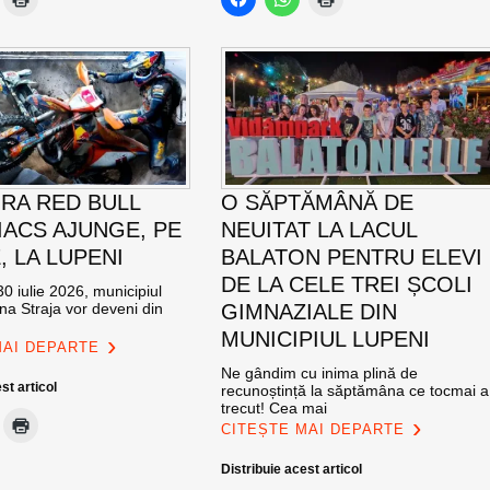
RA RED BULL
O SĂPTĂMÂNĂ DE
ACS AJUNGE, PE
NEUITAT LA LACUL
E, LA LUPENI
BALATON PENTRU ELEVI
DE LA CELE TREI ȘCOLI
0 iulie 2026, municipiul
na Straja vor deveni din
GIMNAZIALE DIN
MUNICIPIUL LUPENI
MAI DEPARTE
Ne gândim cu inima plină de
st articol
recunoștință la săptămâna ce tocmai a
trecut! Cea mai
CITEȘTE MAI DEPARTE
Distribuie acest articol