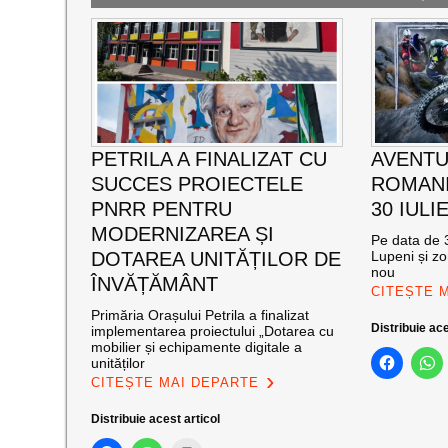
PETRILA A FINALIZAT CU
AVENTU
SUCCES PROIECTELE
ROMANI
PNRR PENTRU
30 IULI
MODERNIZAREA ȘI
Pe data de 3
DOTAREA UNITĂȚILOR DE
Lupeni și zo
nou
ÎNVĂȚĂMÂNT
CITEȘTE 
Primăria Orașului Petrila a finalizat
Distribuie ace
implementarea proiectului „Dotarea cu
mobilier și echipamente digitale a
unităților
CITEȘTE MAI DEPARTE
Distribuie acest articol