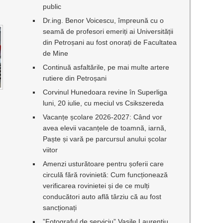
public
Dr.ing. Benor Voicescu, împreună cu o
seamă de profesori emeriți ai Universității
din Petroșani au fost onorați de Facultatea
de Mine
Continuă asfaltările, pe mai multe artere
rutiere din Petroșani
Corvinul Hunedoara revine în Superliga
luni, 20 iulie, cu meciul vs Csikszereda
Vacanțe școlare 2026-2027: Când vor
avea elevii vacanțele de toamnă, iarnă,
Paște și vară pe parcursul anului școlar
viitor
Amenzi usturătoare pentru șoferii care
circulă fără rovinietă: Cum funcționează
verificarea rovinietei și de ce mulți
conducători auto află târziu că au fost
sancționați
”Fotograful de serviciu” Vasile Laurențiu