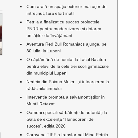
Cum arată un spațiu exterior mai ușor de
întreținut, fără efort inutil
Petrila a finalizat cu succes proiectele
PNRR pentru modernizarea și dotarea
unităților de învățământ
Aventura Red Bull Romaniacs ajunge, pe
30 iulie, la Lupeni
O săptămână de neuitat la Lacul Balaton
pentru elevi de la cele trei școli gimnaziale
din municipiul Lupeni
Nedeia din Poiana Muierii și întoarcerea la
rădăcinile timpului
Intervenție promptă a salvamontiștilor în
Munții Retezat
Oameni speciali sărbătoriți de autorități la
Gala de excelenţă ”Hunedoreni de
succes”, ediția 2026
Caravana TIFF a transformat Mina Petrila