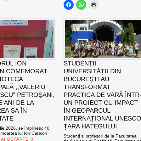
ORUL ION
STUDENȚII
ON COMEMORAT
UNIVERSITĂȚII DIN
LIOTECA
BUCUREȘTI AU
PALĂ ,,VALERIU
TRANSFORMAT
SCU” PETROȘANI,
PRACTICA DE VARĂ ÎNTR
E ANI DE LA
UN PROIECT CU IMPACT
EA SA ÎN
ÎN GEOPARCUL
TATE
INTERNAȚIONAL UNESC
ȚARA HAȚEGULUI
ulie 2026, se împlinesc 40
 moartea lui Ion Caraion
Studenți și profesori de la Facultatea
MAI DEPARTE
de Geologie și Geofizică, Facultatea d