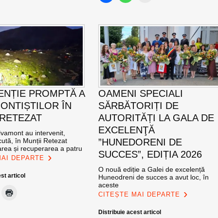
ENȚIE PROMPTĂ A
OAMENI SPECIALI
ONTIȘTILOR ÎN
SĂRBĂTORIȚI DE
 RETEZAT
AUTORITĂȚI LA GALA DE
EXCELENŢĂ
vamont au intervenit,
ută, în Munții Retezat
”HUNEDORENI DE
area și recuperarea a patru
SUCCES”, EDIȚIA 2026
MAI DEPARTE
O nouă ediție a Galei de excelență
st articol
Huneodreni de succes a avut loc, în
aceste
CITEȘTE MAI DEPARTE
Distribuie acest articol