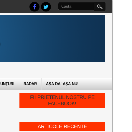
UNȚURI
RADAR
AȘA DA! AȘA NU!
FII PRIETENUL NOSTRU PE
FACEBOOK!
ARTICOLE RECENTE