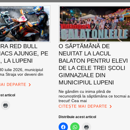
RA RED BULL
O SĂPTĂMÂNĂ DE
ACS AJUNGE, PE
NEUITAT LA LACUL
E, LA LUPENI
BALATON PENTRU ELEVI
DE LA CELE TREI ȘCOLI
0 iulie 2026, municipiul
na Straja vor deveni din
GIMNAZIALE DIN
MUNICIPIUL LUPENI
MAI DEPARTE
Ne gândim cu inima plină de
st articol
recunoștință la săptămâna ce tocmai a
trecut! Cea mai
CITEȘTE MAI DEPARTE
Distribuie acest articol