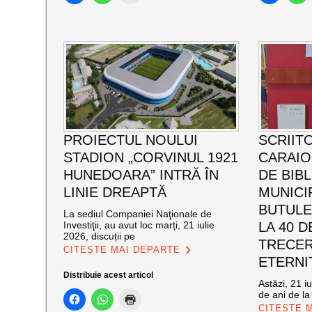
PROIECTUL NOULUI
SCRIIT
STADION „CORVINUL 1921
CARAI
HUNEDOARA” INTRĂ ÎN
DE BIB
LINIE DREAPTĂ
MUNICI
BUTULE
La sediul Companiei Naţionale de
Investiţii, au avut loc marți, 21 iulie
LA 40 D
2026, discuții pe
TRECER
CITEȘTE MAI DEPARTE
ETERNI
Distribuie acest articol
Astăzi, 21 i
de ani de la
CITEȘTE 