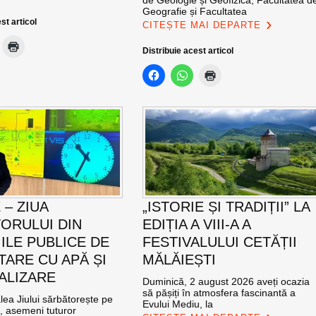
Geografie și Facultatea
st articol
CITEȘTE MAI DEPARTE
Distribuie acest articol
E – ZIUA
„ISTORIE ȘI TRADIȚII” LA
ORULUI DIN
EDIȚIA A VIII-A A
IILE PUBLICE DE
FESTIVALULUI CETĂȚII
TARE CU APĂ ȘI
MĂLĂIEȘTI
ALIZARE
Duminică, 2 august 2026 aveți ocazia
să pășiți în atmosfera fascinantă a
ea Jiului sărbătorește pe
Evului Mediu, la
e, asemeni tuturor