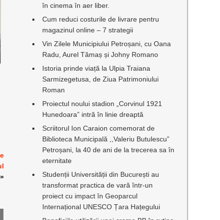
în cinema în aer liber.
Cum reduci costurile de livrare pentru
magazinul online – 7 strategii
Vin Zilele Municipiului Petroșani, cu Oana
Radu, Aurel Tămaș și Johny Romano
Istoria prinde viață la Ulpia Traiana
Sarmizegetusa, de Ziua Patrimoniului
Roman
Proiectul noului stadion „Corvinul 1921
Hunedoara” intră în linie dreaptă
Scriitorul Ion Caraion comemorat de
Biblioteca Municipală ,,Valeriu Butulescu”
Petroșani, la 40 de ani de la trecerea sa în
ne
eternitate
ul
Studenții Universității din București au
»
transformat practica de vară într-un
proiect cu impact în Geoparcul
Internațional UNESCO Țara Hațegului