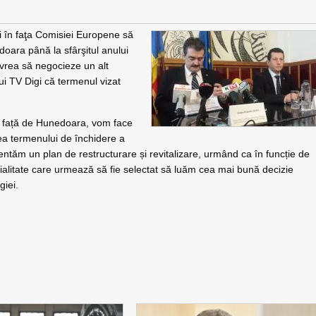
i în faţa Comisiei Europene să
oara până la sfârşitul anului
vrea să negocieze un alt
ui TV Digi că termenul vizat
i față de Hunedoara, vom face
ea termenului de închidere a
entăm un plan de restructurare și revitalizare, urmând ca în funcție de
cialitate care urmează să fie selectat să luăm cea mai bună decizie
giei.