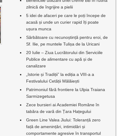
Beneficiile utilizării unei creme BB în rutina
zilnică de îngrijire a pielii
5 idei de afaceri pe care le poți începe de
acasă și unde un curier rapid îți poate
ușura munca
Sărbătoare cu recunoștință pentru eroi, de
Sf. Ilie, pe muntele Tulișa de la Uricani
20 Iulie – Ziua Lucrătorului din Serviciile
Publice de alimentare cu apă și de
canalizare
„Istorie și Tradiții” la ediția a VIII-a a
Festivalului Cetății Mălăiești
Patrimoniul fără frontiere la Ulpia Traiana
Sarmizegetusa
Zece bursieri ai Academiei Române în
tabăra de vară din Țara Hațegului
Green Line Valea Jiului: Toleranță zero
față de amenințări, intimidări și
comportamente agresive în transportul