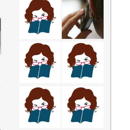
-
O
e