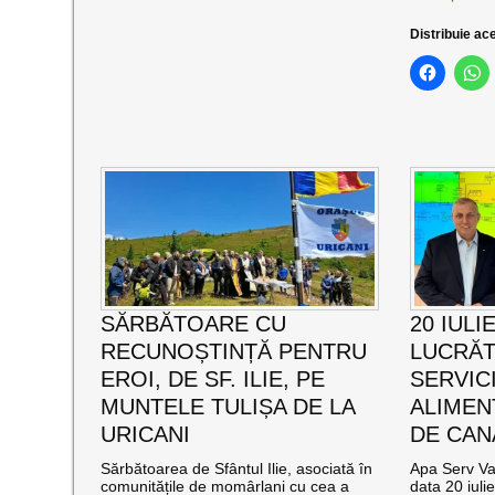
Distribuie ace
SĂRBĂTOARE CU
20 IULI
RECUNOȘTINȚĂ PENTRU
LUCRĂT
EROI, DE SF. ILIE, PE
SERVIC
MUNTELE TULIȘA DE LA
ALIMEN
URICANI
DE CAN
Sărbătoarea de Sfântul Ilie, asociată în
Apa Serv Val
comunitățile de momârlani cu cea a
data 20 iuli