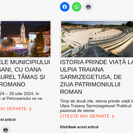
ELE MUNICIPIULUI
ISTORIA PRINDE VIAȚĂ L
ANI, CU OANA
ULPIA TRAIANA
AUREL TĂMAȘ ȘI
SARMIZEGETUSA, DE
 ROMANO
ZIUA PATRIMONIULUI
ROMAN
24 – 26 iulie 2024, în
c al Petroșaniului se va
Timp de două zile, istoria prinde viață l
Ulpia Traiana Sarmizegetusa! Publicul
MAI DEPARTE
pasionat de istorie
CITEȘTE MAI DEPARTE
st articol
Distribuie acest articol