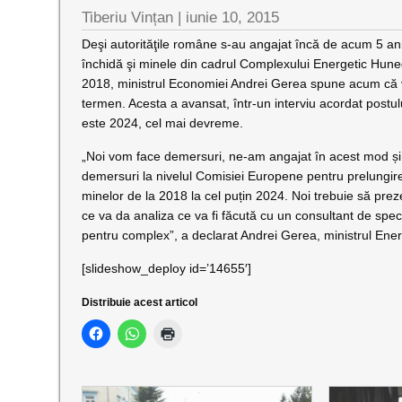
Tiberiu Vințan
|
iunie 10, 2015
Deşi autorităţile române s-au angajat încă de acum 5 an
închidă şi minele din cadrul Complexului Energetic Huned
2018, ministrul Economiei Andrei Gerea spune acum că 
termen. Acesta a avansat, într-un interviu acordat postul
este 2024, cel mai devreme.
„Noi vom face demersuri, ne-am angajat în acest mod ș
demersuri la nivelul Comisiei Europene pentru prelungir
minelor de la 2018 la cel puțin 2024. Noi trebuie să prez
ce va da analiza ce va fi făcută cu un consultant de spe
pentru complex”, a declarat Andrei Gerea, ministrul Ener
[slideshow_deploy id=’14655′]
Distribuie acest articol