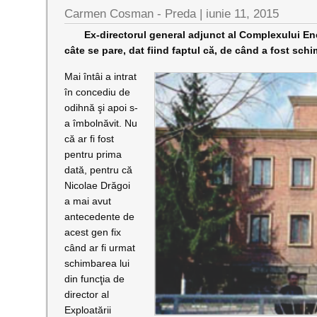
Carmen Cosman - Preda |
iunie 11, 2015
Ex-directorul general adjunct al Complexului Ener
câte se pare, dat fiind faptul că, de când a fost sch
Mai întâi a intrat
în concediu de
odihnă şi apoi s-
a îmbolnăvit. Nu
că ar fi fost
pentru prima
dată, pentru că
Nicolae Drăgoi
a mai avut
antecedente de
acest gen fix
când ar fi urmat
schimbarea lui
din funcţia de
director al
Exploatării