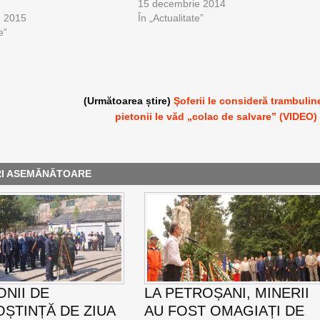
15 decembrie 2014
e 2015
În „Actualitate”
e”
(Următoarea știre)
Şoferii le consideră trambulin
pietonii le văd „colac de salvare” (VIDEO)
RI ASEMĂNĂTOARE
NII DE
LA PETROȘANI, MINERII
ȘTINȚĂ DE ZIUA
AU FOST OMAGIAȚI DE