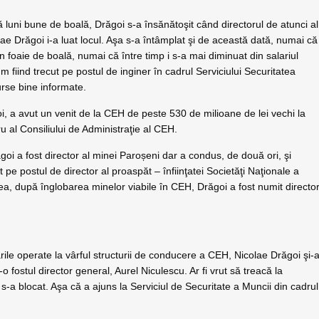
luni bune de boală, Drăgoi s-a însănătoşit când directorul de atunci al
lae Drăgoi i-a luat locul. Aşa s-a întâmplat şi de această dată, numai că
în foaie de boală, numai că între timp i s-a mai diminuat din salariul
fiind trecut pe postul de inginer în cadrul Serviciului Securitatea
urse bine informate.
oi, a avut un venit de la CEH de peste 530 de milioane de lei vechi la
u al Consiliului de Administraţie al CEH.
ăgoi a fost director al minei Paroșeni dar a condus, de două ori, şi
pe postul de director al proaspăt – înfiinţatei Societăţi Naţionale a
ea, după înglobarea minelor viabile în CEH, Drăgoi a fost numit directo
ările operate la vârful structurii de conducere a CEH, Nicolae Drăgoi şi-
 fostul director general, Aurel Niculescu. Ar fi vrut să treacă la
s-a blocat. Aşa că a ajuns la Serviciul de Securitate a Muncii din cadrul