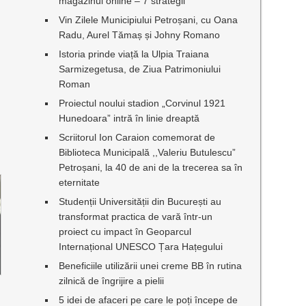
magazinul online – 7 strategii
Vin Zilele Municipiului Petroșani, cu Oana
Radu, Aurel Tămaș și Johny Romano
Istoria prinde viață la Ulpia Traiana
Sarmizegetusa, de Ziua Patrimoniului
Roman
Proiectul noului stadion „Corvinul 1921
Hunedoara” intră în linie dreaptă
Scriitorul Ion Caraion comemorat de
Biblioteca Municipală ,,Valeriu Butulescu”
Petroșani, la 40 de ani de la trecerea sa în
eternitate
Studenții Universității din București au
transformat practica de vară într-un
proiect cu impact în Geoparcul
Internațional UNESCO Țara Hațegului
Beneficiile utilizării unei creme BB în rutina
zilnică de îngrijire a pielii
5 idei de afaceri pe care le poți începe de