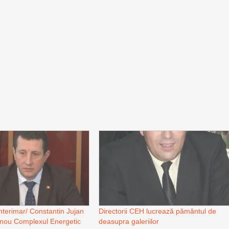
interimar/ Constantin Jujan
Directorii CEH lucrează pământul de
 nou Complexul Energetic
deasupra galeriilor