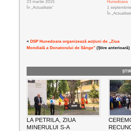
23 martie 2015
Hunedoara
În „Actualitate”
1 septembri
În „Actualitat
«
DSP Hunedoara organizează acţiuni de „Ziua
Mondială a Donatorului de Sânge”
(Știre anterioară)
ȘTI
LA PETRILA, ZIUA
CEREMO
MINERULUI S-A
RECUNO