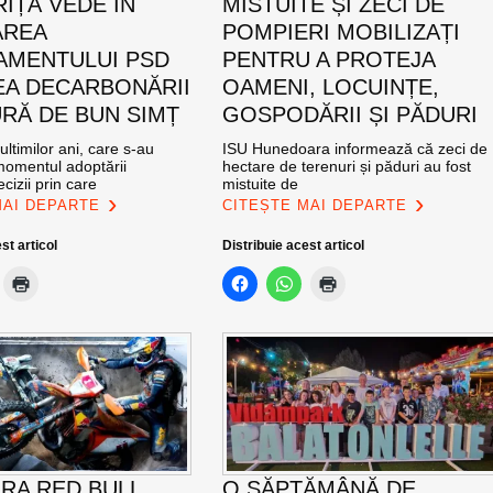
IȚĂ VEDE ÎN
MISTUITE ȘI ZECI DE
AREA
POMPIERI MOBILIZAȚI
MENTULUI PSD
PENTRU A PROTEJA
EA DECARBONĂRII
OAMENI, LOCUINȚE,
RĂ DE BUN SIMȚ
GOSPODĂRII ȘI PĂDURI
ultimilor ani, care s-au
ISU Hunedoara informează că zeci de
momentul adoptării
hectare de terenuri și păduri au fost
cizii prin care
mistuite de
MAI DEPARTE
CITEȘTE MAI DEPARTE
st articol
Distribuie acest articol
RA RED BULL
O SĂPTĂMÂNĂ DE