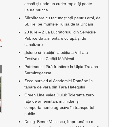
acasă și unde un curier rapid îți poate
ușura munca
Sărbătoare cu recunoștință pentru eroi, de
Sf. Ilie, pe muntele Tulișa de la Uricani
20 Iulie – Ziua Lucrătorului din Serviciile
Publice de alimentare cu apă și de
e,
canalizare
»
„Istorie și Tradiții” la ediția a VIII-a a
Festivalului Cetății Mălăiești
Patrimoniul fără frontiere la Ulpia Traiana
Sarmizegetusa
Zece bursieri ai Academiei Române în
tabăra de vară din Țara Hațegului
Green Line Valea Jiului: Toleranță zero
față de amenințări, intimidări și
comportamente agresive în transportul
public
Dr.ing. Benor Voicescu, împreună cu o