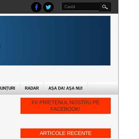
UNȚURI
RADAR
AȘA DA! AȘA NU!
FII PRIETENUL NOSTRU PE
FACEBOOK!
ARTICOLE RECENTE