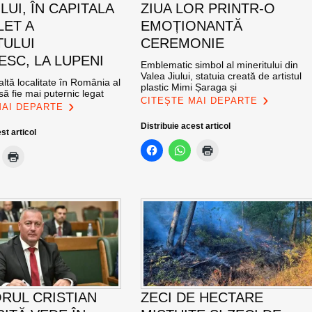
UI, ÎN CAPITALA
ZIUA LOR PRINTR-O
LET A
EMOȚIONANTĂ
TULUI
CEREMONIE
SC, LA LUPENI
Emblematic simbol al mineritului din
Valea Jiului, statuia creată de artistul
altă localitate în România al
plastic Mimi Șaraga și
ă fie mai puternic legat
CITEȘTE MAI DEPARTE
MAI DEPARTE
Distribuie acest articol
st articol
RUL CRISTIAN
ZECI DE HECTARE