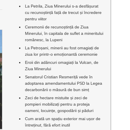
La Petrila, Ziua Minerului s-a desfășurat
cu recunoștință față de trecut și încredere
pentru viitor
Ceremonii de recunoștință de Ziua
Minerului, în capitala de suflet a mineritului
românesc, la Lupeni
La Petroșani, minerii au fost omagiați de
ziua lor printr-o emoționantă ceremonie
Eroii din adâncuri omagiați la Vulcan, de
Ziua Minerului
Senatorul Cristian Resmeriță vede în
adoptarea amendamentului PSD la Legea
decarbonării o măsură de bun simț
Zeci de hectare mistuite și zeci de
pompieri mobilizați pentru a proteja
oameni, locuințe, gospodării și păduri
Cum arată un spațiu exterior mai ușor de
întreținut, fără efort inutil