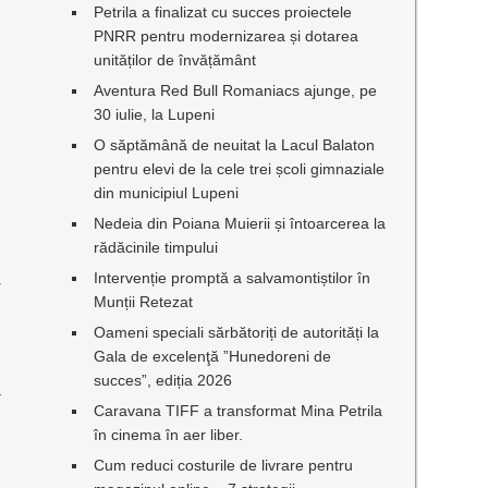
Petrila a finalizat cu succes proiectele
PNRR pentru modernizarea și dotarea
unităților de învățământ
Aventura Red Bull Romaniacs ajunge, pe
30 iulie, la Lupeni
O săptămână de neuitat la Lacul Balaton
pentru elevi de la cele trei școli gimnaziale
din municipiul Lupeni
Nedeia din Poiana Muierii și întoarcerea la
rădăcinile timpului
Intervenție promptă a salvamontiștilor în
r
Munții Retezat
Oameni speciali sărbătoriți de autorități la
Gala de excelenţă ”Hunedoreni de
succes”, ediția 2026
a
Caravana TIFF a transformat Mina Petrila
în cinema în aer liber.
Cum reduci costurile de livrare pentru