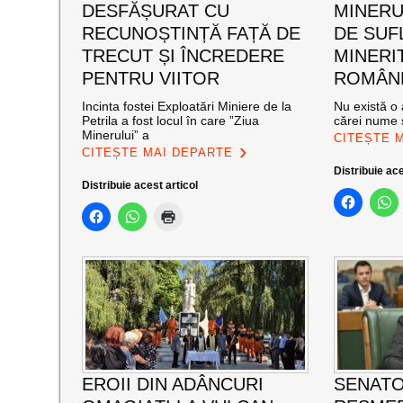
DESFĂȘURAT CU
MINERUL
RECUNOȘTINȚĂ FAȚĂ DE
DE SUF
TRECUT ȘI ÎNCREDERE
MINERI
PENTRU VIITOR
ROMÂNE
Incinta fostei Exploatări Miniere de la
Nu există o 
Petrila a fost locul în care ”Ziua
cărei nume s
Minerului” a
CITEȘTE 
CITEȘTE MAI DEPARTE
Distribuie ace
Distribuie acest articol
EROII DIN ADÂNCURI
SENATO