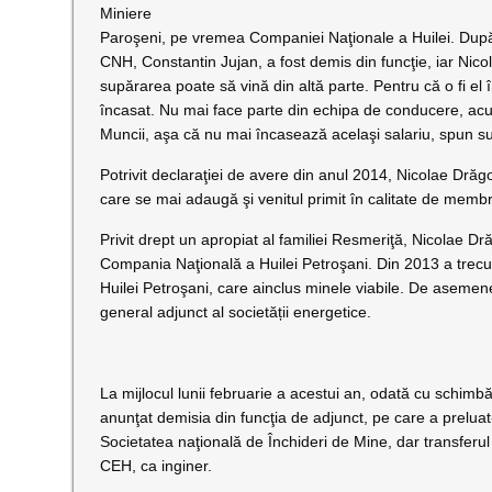
Miniere
Paroşeni, pe vremea Companiei Naţionale a Huilei. După 
CNH, Constantin Jujan, a fost demis din funcţie, iar Nico
supărarea poate să vină din altă parte. Pentru că o fi el 
încasat. Nu mai face parte din echipa de conducere, acum 
Muncii, aşa că nu mai încasează acelaşi salariu, spun s
Potrivit declaraţiei de avere din anul 2014, Nicolae Drăg
care se mai adaugă şi venitul primit în calitate de membr
Privit drept un apropiat al familiei Resmeriţă, Nicolae Dr
Compania Naţională a Huilei Petroşani. Din 2013 a trecut 
Huilei Petroşani, care ainclus minele viabile. De asemen
general adjunct al societății energetice.
La mijlocul lunii februarie a acestui an, odată cu schimb
anunţat demisia din funcţia de adjunct, pe care a preluat-o
Societatea naţională de Închideri de Mine, dar transferul 
CEH, ca inginer.