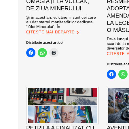
OMAGIAȚI LA VULCAN,
RESMER
DE ZIUA MINERULUI
ADOPT
AMENDA
Și în acest an, vulcănenii sunt cei care
au dat startul manifestărilor dedicate
LA LEG
”Zilei Minerului”. În
O MĂSU
CITEȘTE MAI DEPARTE
De-a lungul 
Distribuie acest articol
scurt de la 
diverselor de
CITEȘTE 
Distribuie ace
PETRILA A FINALIZAT CU
AVENTU