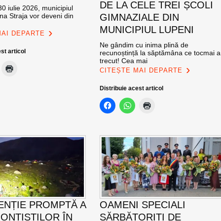
DE LA CELE TREI ȘCOLI
0 iulie 2026, municipiul
na Straja vor deveni din
GIMNAZIALE DIN
MUNICIPIUL LUPENI
MAI DEPARTE
Ne gândim cu inima plină de
st articol
recunoștință la săptămâna ce tocmai a
trecut! Cea mai
CITEȘTE MAI DEPARTE
Distribuie acest articol
ENȚIE PROMPTĂ A
OAMENI SPECIALI
ONTIȘTILOR ÎN
SĂRBĂTORIȚI DE