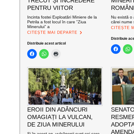
TRECUT ȘI ÎNCREDERE
MINERI
PENTRU VIITOR
ROMÂNE
Incinta fostei Exploatări Miniere de la
Nu există o 
Petrila a fost locul în care ”Ziua
cărei nume s
Minerului” a
CITEȘTE 
CITEȘTE MAI DEPARTE
Distribuie ace
Distribuie acest articol
EROII DIN ADÂNCURI
SENATO
OMAGIAȚI LA VULCAN,
RESMER
DE ZIUA MINERULUI
ADOPT
AMENDA
Și în acest an, vulcănenii sunt cei care