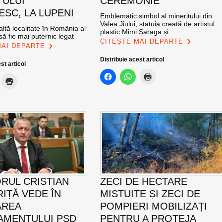
TULUI
CEREMONIE
SC, LA LUPENI
Emblematic simbol al mineritului din
Valea Jiului, statuia creată de artistul
altă localitate în România al
plastic Mimi Șaraga și
ă fie mai puternic legat
CITEȘTE MAI DEPARTE
MAI DEPARTE
Distribuie acest articol
st articol
RUL CRISTIAN
ZECI DE HECTARE
IȚĂ VEDE ÎN
MISTUITE ȘI ZECI DE
AREA
POMPIERI MOBILIZAȚI
MENTULUI PSD
PENTRU A PROTEJA