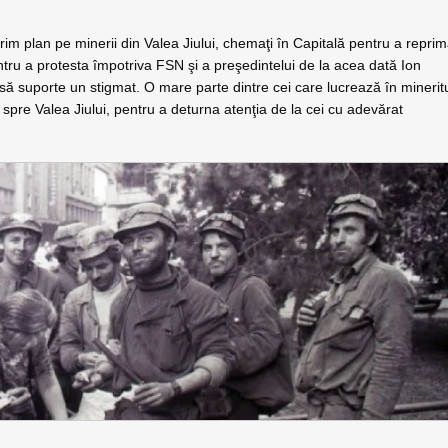
prim plan pe minerii din Valea Jiului, chemaţi în Capitală pentru a repri
ntru a protesta împotriva FSN şi a preşedintelui de la acea dată Ion
e să suporte un stigmat. O mare parte dintre cei care lucrează în minerit
 spre Valea Jiului, pentru a deturna atenţia de la cei cu adevărat