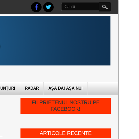
UNȚURI
RADAR
AȘA DA! AȘA NU!
FII PRIETENUL NOSTRU PE
FACEBOOK!
ARTICOLE RECENTE