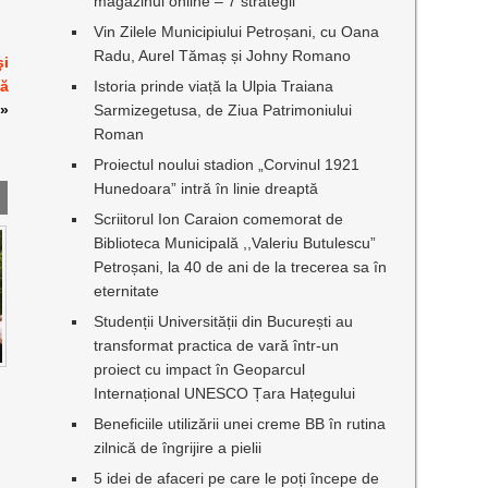
magazinul online – 7 strategii
Vin Zilele Municipiului Petroșani, cu Oana
Radu, Aurel Tămaș și Johny Romano
şi
Istoria prinde viață la Ulpia Traiana
nă
Sarmizegetusa, de Ziua Patrimoniului
»
Roman
Proiectul noului stadion „Corvinul 1921
Hunedoara” intră în linie dreaptă
Scriitorul Ion Caraion comemorat de
Biblioteca Municipală ,,Valeriu Butulescu”
Petroșani, la 40 de ani de la trecerea sa în
eternitate
Studenții Universității din București au
transformat practica de vară într-un
proiect cu impact în Geoparcul
Internațional UNESCO Țara Hațegului
Beneficiile utilizării unei creme BB în rutina
zilnică de îngrijire a pielii
5 idei de afaceri pe care le poți începe de