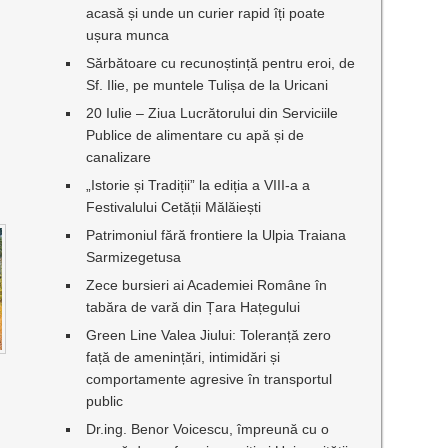
acasă și unde un curier rapid îți poate
ușura munca
Sărbătoare cu recunoștință pentru eroi, de
Sf. Ilie, pe muntele Tulișa de la Uricani
20 Iulie – Ziua Lucrătorului din Serviciile
Publice de alimentare cu apă și de
canalizare
„Istorie și Tradiții” la ediția a VIII-a a
Festivalului Cetății Mălăiești
Patrimoniul fără frontiere la Ulpia Traiana
Sarmizegetusa
Zece bursieri ai Academiei Române în
tabăra de vară din Țara Hațegului
Green Line Valea Jiului: Toleranță zero
față de amenințări, intimidări și
comportamente agresive în transportul
public
Dr.ing. Benor Voicescu, împreună cu o