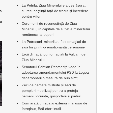
La Petrila, Ziua Minerului s-a desfășurat
ma
cu recunoștință față de trecut și încredere
pentru viitor
ul
Ceremonii de recunoștință de Ziua
Minerului, în capitala de suflet a mineritului
românesc, la Lupeni
La Petroșani, minerii au fost omagiați de
ziua lor printr-o emoționantă ceremonie
Eroii din adâncuri omagiați la Vulcan, de
Ziua Minerului
Senatorul Cristian Resmeriță vede în
adoptarea amendamentului PSD la Legea
decarbonării o măsură de bun simț
Zeci de hectare mistuite și zeci de
pompieri mobilizați pentru a proteja
oameni, locuințe, gospodării și păduri
Cum arată un spațiu exterior mai ușor de
întreținut, fără efort inutil