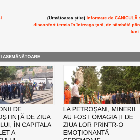
i
(Următoarea știre)
Informare de CANICULĂ 
disconfort termic în întreaga ţară, de sâmbătă pâ
luni
RI ASEMĂNĂTOARE
NII DE
LA PETROȘANI, MINERII
ȘTINȚĂ DE ZIUA
AU FOST OMAGIAȚI DE
UI, ÎN CAPITALA
ZIUA LOR PRINTR-O
LET A
EMOȚIONANTĂ