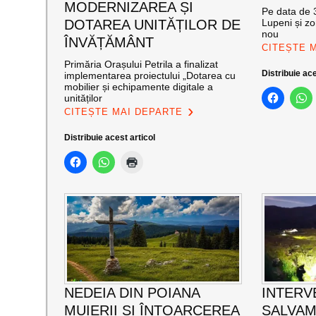
MODERNIZAREA ȘI
Pe data de 3
DOTAREA UNITĂȚILOR DE
Lupeni și zo
nou
ÎNVĂȚĂMÂNT
CITEȘTE 
Primăria Orașului Petrila a finalizat
Distribuie ace
implementarea proiectului „Dotarea cu
mobilier și echipamente digitale a
unităților
CITEȘTE MAI DEPARTE
Distribuie acest articol
NEDEIA DIN POIANA
INTERV
MUIERII ȘI ÎNTOARCEREA
SALVAM