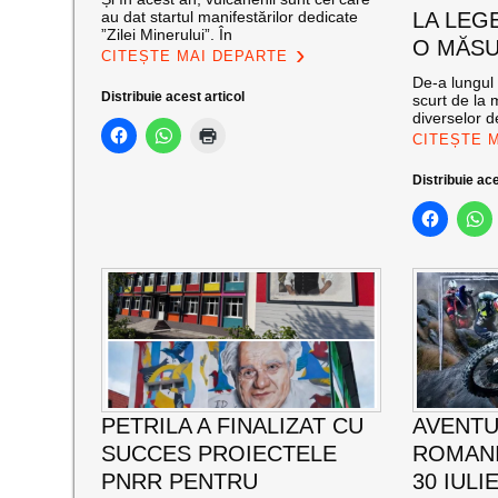
au dat startul manifestărilor dedicate
LA LEG
”Zilei Minerului”. În
O MĂSU
CITEȘTE MAI DEPARTE
De-a lungul 
Distribuie acest articol
scurt de la 
diverselor de
CITEȘTE 
Distribuie ace
PETRILA A FINALIZAT CU
AVENTU
SUCCES PROIECTELE
ROMANI
PNRR PENTRU
30 IULI