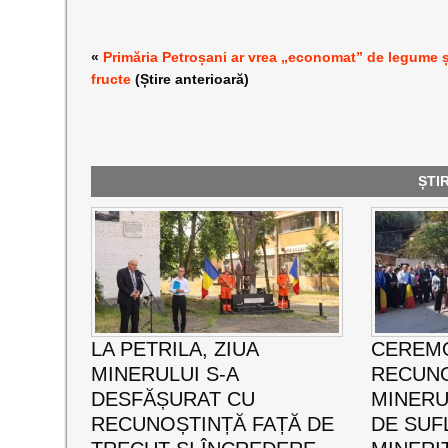
«
Primăria Petroșani ar vrea „economat” de legume ș
fructe
(Știre anterioară)
ȘTI
LA PETRILA, ZIUA
CEREMO
MINERULUI S-A
RECUNO
DESFĂȘURAT CU
MINERUL
RECUNOȘTINȚĂ FAȚĂ DE
DE SUF