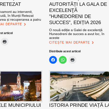
 RETEZAT
AUTORITĂȚI LA GALA DE
EXCELENŢĂ
vamont au intervenit,
ută, în Munții Retezat
”HUNEDORENI DE
area și recuperarea a patru
SUCCES”, EDIȚIA 2026
MAI DEPARTE
O nouă ediție a Galei de excelență
st articol
Huneodreni de succes a avut loc, în
aceste
CITEȘTE MAI DEPARTE
Distribuie acest articol
ELE MUNICIPIULUI
ISTORIA PRINDE VIAȚĂ L