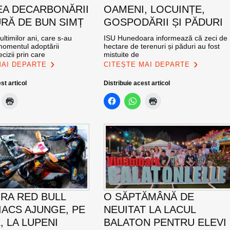
EA DECARBONĂRII
OAMENI, LOCUINȚE,
RĂ DE BUN SIMȚ
GOSPODĂRII ȘI PĂDURI
ultimilor ani, care s-au
ISU Hunedoara informează că zeci de
momentul adoptării
hectare de terenuri și păduri au fost
cizii prin care
mistuite de
MAI DEPARTE
CITEȘTE MAI DEPARTE
st articol
Distribuie acest articol
RA RED BULL
O SĂPTĂMÂNĂ DE
ACS AJUNGE, PE
NEUITAT LA LACUL
E, LA LUPENI
BALATON PENTRU ELEVI