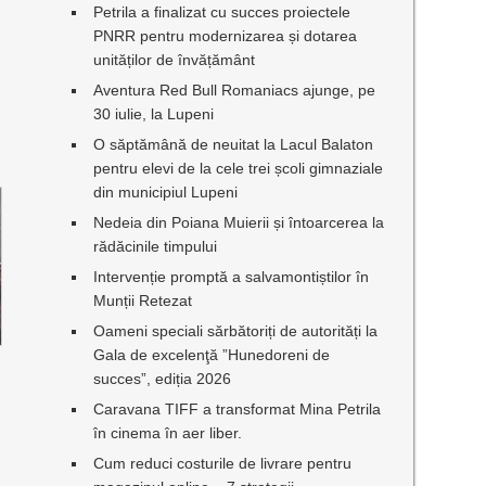
Petrila a finalizat cu succes proiectele
PNRR pentru modernizarea și dotarea
unităților de învățământ
Aventura Red Bull Romaniacs ajunge, pe
30 iulie, la Lupeni
O săptămână de neuitat la Lacul Balaton
pentru elevi de la cele trei școli gimnaziale
din municipiul Lupeni
Nedeia din Poiana Muierii și întoarcerea la
rădăcinile timpului
Intervenție promptă a salvamontiștilor în
Munții Retezat
Oameni speciali sărbătoriți de autorități la
Gala de excelenţă ”Hunedoreni de
succes”, ediția 2026
Caravana TIFF a transformat Mina Petrila
în cinema în aer liber.
Cum reduci costurile de livrare pentru