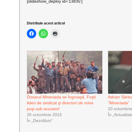
[slideshow_deploy id=’13835′]
Distribuie acest articol
Dosarul Mineriada se îngroaşă. Foşti
Adrian Sârbu
lideri de sindicat şi directori de mine
”Mineriada”
puşi sub acuzare!
20 octombri
26 octombrie 2015
În „Actualitat
În „Dezvăluiri”