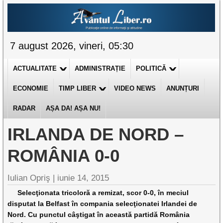
7 august 2026, vineri, 05:30
ACTUALITATE
ADMINISTRAȚIE
POLITICĂ
ECONOMIE
TIMP LIBER
VIDEO NEWS
ANUNȚURI
RADAR
AȘA DA! AȘA NU!
IRLANDA DE NORD –
ROMÂNIA 0-0
Iulian Opriş |
iunie 14, 2015
Selecţionata tricoloră a remizat, scor 0-0, în meciul
disputat la Belfast în compania selecţionatei Irlandei de
Nord. Cu punctul câştigat în această partidă România