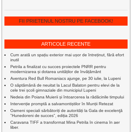
FII PRIETENUL NOSTRU PE FACEBOOK!
ARTICOLE RECENTE
Cum arată un spațiu exterior mai ușor de întreținut, fără efort
inutil
Petrila a finalizat cu succes proiectele PNRR pentru
modernizarea și dotarea unităților de învățământ
Aventura Red Bull Romaniacs ajunge, pe 30 iulie, la Lupeni
O săptămână de neuitat la Lacul Balaton pentru elevi de la
cele trei școli gimnaziale din municipiul Lupeni
Nedeia din Poiana Muierii și întoarcerea la rădăcinile timpului
Intervenție promptă a salvamontiștilor în Munții Retezat
Oameni speciali sărbătoriți de autorități la Gala de excelenţă
”Hunedoreni de succes”, ediția 2026
Caravana TIFF a transformat Mina Petrila în cinema în aer
liber.