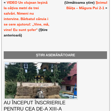
«
VIDEO Un clujean leşină
(Următoarea știre)
Şoimul
la câţiva metri de trei
Băiţa – Măgura Pui 2-1
»
salvări. Nimeni nu
intervine. Bărbatul căruia i
se cere ajutorul: „Vine, mă,
vine! Eu sunt şofer“
(Știre
anterioară)
ȘTIRI ASEMĂNĂTOARE
AU ÎNCEPUT ÎNSCRIERILE
PENTRU CEA DE-A XIII-A