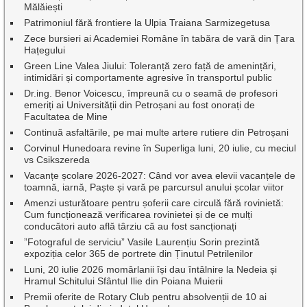
Mălăiești
Patrimoniul fără frontiere la Ulpia Traiana Sarmizegetusa
Zece bursieri ai Academiei Române în tabăra de vară din Țara
Hațegului
Green Line Valea Jiului: Toleranță zero față de amenințări,
intimidări și comportamente agresive în transportul public
Dr.ing. Benor Voicescu, împreună cu o seamă de profesori
emeriți ai Universității din Petroșani au fost onorați de
Facultatea de Mine
Continuă asfaltările, pe mai multe artere rutiere din Petroșani
Corvinul Hunedoara revine în Superliga luni, 20 iulie, cu meciul
vs Csikszereda
Vacanțe școlare 2026-2027: Când vor avea elevii vacanțele de
toamnă, iarnă, Paște și vară pe parcursul anului școlar viitor
Amenzi usturătoare pentru șoferii care circulă fără rovinietă:
Cum funcționează verificarea rovinietei și de ce mulți
conducători auto află târziu că au fost sancționați
”Fotograful de serviciu” Vasile Laurențiu Sorin prezintă
expoziția celor 365 de portrete din Ținutul Petrilenilor
Luni, 20 iulie 2026 momârlanii își dau întâlnire la Nedeia și
Hramul Schitului Sfântul Ilie din Poiana Muierii
Premii oferite de Rotary Club pentru absolvenții de 10 ai