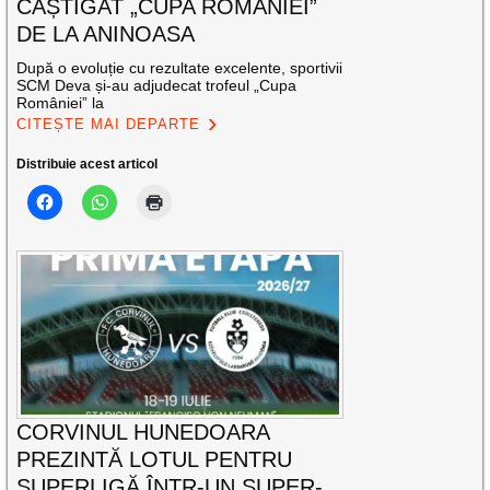
CÂȘTIGAT „CUPA ROMÂNIEI”
DE LA ANINOASA
După o evoluție cu rezultate excelente, sportivii
SCM Deva și-au adjudecat trofeul „Cupa
României” la
CITEȘTE MAI DEPARTE
Distribuie acest articol
CORVINUL HUNEDOARA
PREZINTĂ LOTUL PENTRU
SUPERLIGĂ ÎNTR-UN SUPER-