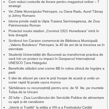
Cum reduci costurile de livrare pentru magazinul online – 7
strategii
Vin Zilele Municipiului Petroșani, cu Oana Radu, Aurel Tămaș
și Johny Romano
Istoria prinde viață la Ulpia Traiana Sarmizegetusa, de Ziua
Patrimoniului Roman
Proiectul noului stadion „Corvinul 1921 Hunedoara” intră în
linie dreaptă
Scriitorul Ion Caraion comemorat de Biblioteca Municipală
,,Valeriu Butulescu” Petroșani, la 40 de ani de la trecerea sa în
eternitate
Studenții Universității din București au transformat practica de
vară într-un proiect cu impact în Geoparcul Internațional
UNESCO Țara Hațegului
Beneficiile utilizării unei creme BB în rutina zilnică de îngrijire a
pielii
5 idei de afaceri pe care le poți începe de acasă și unde un
curier rapid îți poate ușura munca
Sărbătoare cu recunoștință pentru eroi, de Sf. Ilie, pe muntele
Tulișa de la Uricani
20 Iulie – Ziua Lucrătorului din Serviciile Publice de alimentare
cu apă și de canalizare
„Istorie și Tradiții” la ediția a VIII-a a Festivalului Cetății