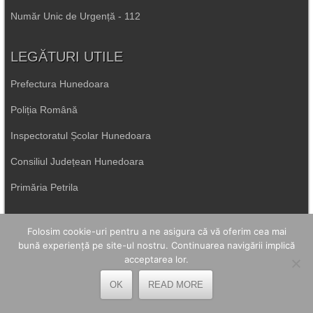
Număr Unic de Urgență - 112
LEGĂTURI UTILE
Prefectura Hunedoara
Poliția Română
Inspectoratul Școlar Hunedoara
Consiliul Județean Hunedoara
Primăria Petrila
Primăria Petroșani
Folosim cookie-uri pentru a ne asigura că vă oferim cea mai
bună experiență pe site-ul nostru. Continuarea navigării implică
Primăria Aninoasa
acceptarea lor.
Primăria Lupeni
OK
READ MORE
Direcția de Sănătate Hunedoara