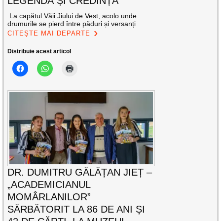
LEGENDĂ ȘI CREDINȚĂ
La capătul Văii Jiului de Vest, acolo unde
drumurile se pierd între păduri și versanți
CITEȘTE MAI DEPARTE
Distribuie acest articol
DR. DUMITRU GĂLĂȚAN JIEȚ –
„ACADEMICIANUL
MOMÂRLANILOR”
SĂRBĂTORIT LA 86 DE ANI ȘI