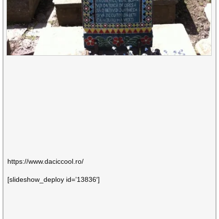
https://www.daciccool.ro/
[slideshow_deploy id=’13836′]