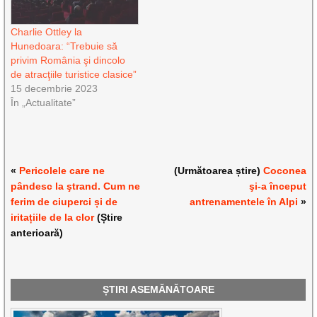
Charlie Ottley la
Hunedoara: “Trebuie să
privim România şi dincolo
de atracţiile turistice clasice”
15 decembrie 2023
În „Actualitate”
«
Pericolele care ne
(Următoarea știre)
Coconea
pândesc la ştrand. Cum ne
şi-a început
ferim de ciuperci și de
antrenamentele în Alpi
»
iritațiile de la clor
(Știre
anterioară)
ȘTIRI ASEMĂNĂTOARE