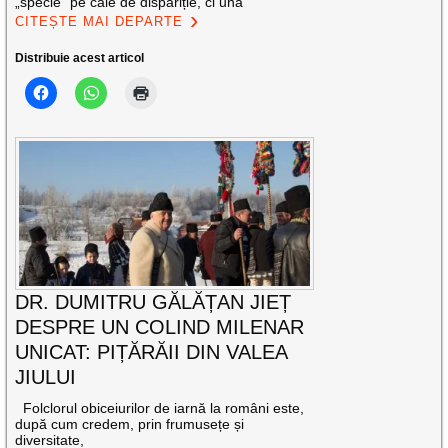
„specie” pe cale de dispariție, ci una
CITEȘTE MAI DEPARTE
Distribuie acest articol
DR. DUMITRU GĂLĂȚAN JIEȚ
DESPRE UN COLIND MILENAR
UNICAT: PIȚĂRĂII DIN VALEA
JIULUI
Folclorul obiceiurilor de iarnă la români este,
după cum credem, prin frumusețe și
diversitate,