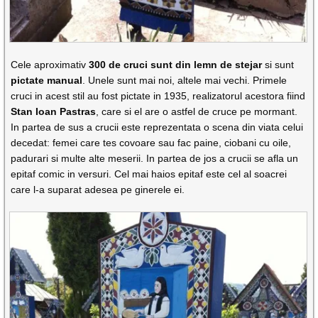
Cele aproximativ
300 de cruci sunt din lemn de stejar
si sunt
pictate manual
. Unele sunt mai noi, altele mai vechi. Primele
cruci in acest stil au fost pictate in 1935, realizatorul acestora fiind
Stan Ioan Pastras
, care si el are o astfel de cruce pe mormant.
In partea de sus a crucii este reprezentata o scena din viata celui
decedat: femei care tes covoare sau fac paine, ciobani cu oile,
padurari si multe alte meserii. In partea de jos a crucii se afla un
epitaf comic in versuri. Cel mai haios epitaf este cel al soacrei
care l-a suparat adesea pe ginerele ei.