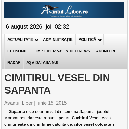
6 august 2026, joi, 02:32
ACTUALITATE
ADMINISTRAȚIE
POLITICĂ
ECONOMIE
TIMP LIBER
VIDEO NEWS
ANUNȚURI
RADAR
AȘA DA! AȘA NU!
CIMITIRUL VESEL DIN
SAPANTA
Avantul Liber |
iunie 15, 2015
Sapanta
este doar un sat din comuna Sapanta, judetul
Maramures, dar este renumit pentru
Cimitirul Vesel
. Acest
cimitir este unic in lume
datorita
crucilor vesel colorate si