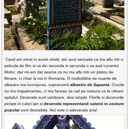
Cand am intrat in acest cimitir, am avut senzatia ca ma aflu intr-o
pelicula de film si ca din secunda in secunda o sa aud cuvantul
Motor
, dar mi-am dat seama ca nu ma aflu intr-un platou de
filmare, ci chiar la noi in Romania. O multutidine de nuante de
albastru ma inconjurau, supranumit
albastru de Sapanta
. Crucile
nu ma inspaimantau, ci ma faceau sa rad pe masura ce le citeam
epitaful. Desenele sunt uimitoare, desi simple. Florile si decorurile
pictate in culori tari si
desenele reprezentand satenii in costum
popular
sunt deosebite. Aici este o adevarata arta!