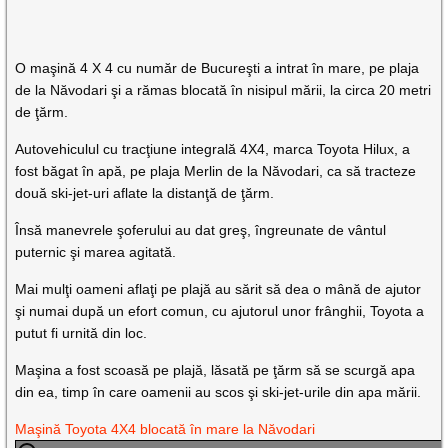
O maşină 4 X 4 cu număr de Bucureşti a intrat în mare, pe plaja
de la Năvodari şi a rămas blocată în nisipul mării, la circa 20 metri
de ţărm.
Autovehiculul cu tracţiune integrală 4X4, marca Toyota Hilux, a
fost băgat în apă, pe plaja Merlin de la Năvodari, ca să tracteze
două ski-jet-uri aflate la distanţă de ţărm.
Însă manevrele şoferului au dat greş, îngreunate de vântul
puternic şi marea agitată.
Mai mulţi oameni aflaţi pe plajă au sărit să dea o mână de ajutor
şi numai după un efort comun, cu ajutorul unor frânghii, Toyota a
putut fi urnită din loc.
Maşina a fost scoasă pe plajă, lăsată pe ţărm să se scurgă apa
din ea, timp în care oamenii au scos şi ski-jet-urile din apa mării.
Maşină Toyota 4X4 blocată în mare la Năvodari