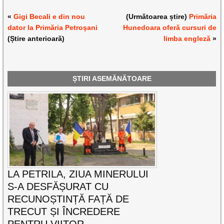
«
Gigi Becali e din nou
(Următoarea știre)
Primăria
dator la Primăria Petroşani
Hunedoara oferă cursuri de
(Știre anterioară)
limba engleză
»
ȘTIRI ASEMĂNĂTOARE
LA PETRILA, ZIUA MINERULUI
S-A DESFĂȘURAT CU
RECUNOȘTINȚĂ FAȚĂ DE
TRECUT ȘI ÎNCREDERE