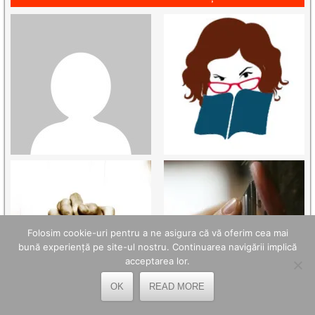
Folosim cookie-uri pentru a ne asigura că vă oferim cea mai
bună experiență pe site-ul nostru. Continuarea navigării implică
acceptarea lor.
OK
READ MORE