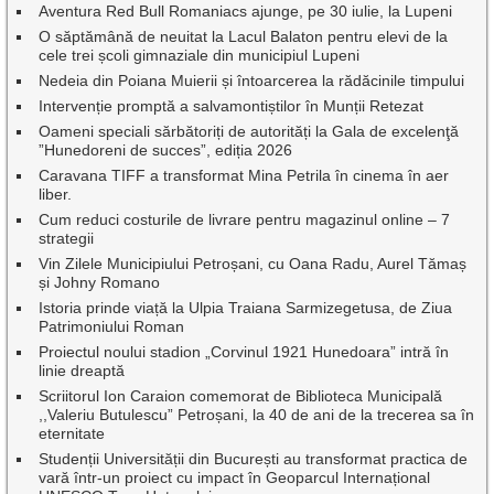
Aventura Red Bull Romaniacs ajunge, pe 30 iulie, la Lupeni
O săptămână de neuitat la Lacul Balaton pentru elevi de la
cele trei școli gimnaziale din municipiul Lupeni
Nedeia din Poiana Muierii și întoarcerea la rădăcinile timpului
Intervenție promptă a salvamontiștilor în Munții Retezat
Oameni speciali sărbătoriți de autorități la Gala de excelenţă
”Hunedoreni de succes”, ediția 2026
Caravana TIFF a transformat Mina Petrila în cinema în aer
liber.
Cum reduci costurile de livrare pentru magazinul online – 7
strategii
Vin Zilele Municipiului Petroșani, cu Oana Radu, Aurel Tămaș
și Johny Romano
Istoria prinde viață la Ulpia Traiana Sarmizegetusa, de Ziua
Patrimoniului Roman
Proiectul noului stadion „Corvinul 1921 Hunedoara” intră în
linie dreaptă
Scriitorul Ion Caraion comemorat de Biblioteca Municipală
,,Valeriu Butulescu” Petroșani, la 40 de ani de la trecerea sa în
eternitate
Studenții Universității din București au transformat practica de
vară într-un proiect cu impact în Geoparcul Internațional