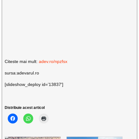
Citeste mai mult:
adev.ro/npzfsx
sursa:adevarul.ro
[slideshow_deploy id=’13837′]
Distribuie acest articol