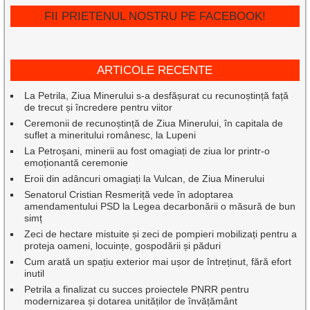
FII PRIETENUL NOSTRU PE FACEBOOK!
ARTICOLE RECENTE
La Petrila, Ziua Minerului s-a desfășurat cu recunoștință față
de trecut și încredere pentru viitor
Ceremonii de recunoștință de Ziua Minerului, în capitala de
suflet a mineritului românesc, la Lupeni
La Petroșani, minerii au fost omagiați de ziua lor printr-o
emoționantă ceremonie
Eroii din adâncuri omagiați la Vulcan, de Ziua Minerului
Senatorul Cristian Resmeriță vede în adoptarea
amendamentului PSD la Legea decarbonării o măsură de bun
simț
Zeci de hectare mistuite și zeci de pompieri mobilizați pentru a
proteja oameni, locuințe, gospodării și păduri
Cum arată un spațiu exterior mai ușor de întreținut, fără efort
inutil
Petrila a finalizat cu succes proiectele PNRR pentru
modernizarea și dotarea unităților de învățământ