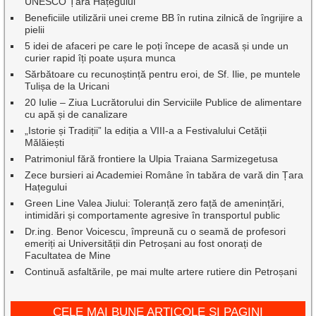
UNESCO Țara Hațegului
Beneficiile utilizării unei creme BB în rutina zilnică de îngrijire a
pielii
5 idei de afaceri pe care le poți începe de acasă și unde un
curier rapid îți poate ușura munca
Sărbătoare cu recunoștință pentru eroi, de Sf. Ilie, pe muntele
Tulișa de la Uricani
20 Iulie – Ziua Lucrătorului din Serviciile Publice de alimentare
cu apă și de canalizare
„Istorie și Tradiții” la ediția a VIII-a a Festivalului Cetății
Mălăiești
Patrimoniul fără frontiere la Ulpia Traiana Sarmizegetusa
Zece bursieri ai Academiei Române în tabăra de vară din Țara
Hațegului
Green Line Valea Jiului: Toleranță zero față de amenințări,
intimidări și comportamente agresive în transportul public
Dr.ing. Benor Voicescu, împreună cu o seamă de profesori
emeriți ai Universității din Petroșani au fost onorați de
Facultatea de Mine
Continuă asfaltările, pe mai multe artere rutiere din Petroșani
CELE MAI BUNE ARTICOLE ȘI PAGINI