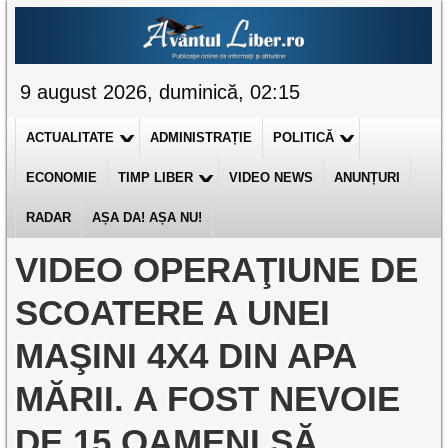
9 august 2026, duminică, 02:15
ACTUALITATE
ADMINISTRAȚIE
POLITICĂ
ECONOMIE
TIMP LIBER
VIDEO NEWS
ANUNȚURI
RADAR
AȘA DA! AȘA NU!
VIDEO OPERAŢIUNE DE
SCOATERE A UNEI
MAŞINI 4X4 DIN APA
MĂRII. A FOST NEVOIE
DE 15 OAMENI SĂ