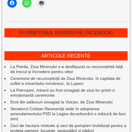
FII PRIETENUL NOSTRU PE FACEBOOK!
ARTICOLE RECENTE
La Petrila, Ziua Minerului s-a desfășurat cu recunoștință față
de trecut și încredere pentru viitor
Ceremonii de recunoștință de Ziua Minerului, în capitala de
suflet a mineritului românesc, la Lupeni
La Petroșani, minerii au fost omagiați de ziua lor printr-o
emoționantă ceremonie
Eroii din adâncuri omagiați la Vulcan, de Ziua Minerului
Senatorul Cristian Resmeriță vede în adoptarea
amendamentului PSD la Legea decarbonării o măsură de bun
simț
Zeci de hectare mistuite și zeci de pompieri mobilizați pentru a
proteja oameni, locuințe, gospodării și păduri