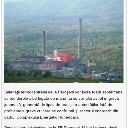
Salariaţii termocentralei de la Paroşeni vor lucra toată săptămâna
cu banderole albe legate de mână. Ei se vor afla astfel în grevă
japoneză, generată de lipsa de reacţie a autorităţilor faţă de
problemele grave cu care se confruntă şi sectorul energetic din
cadrul Complexului Energetic Hunedoara.
Potrivit liderului sindical de la SE Paroşeni, Mihai Lorincz „dacă