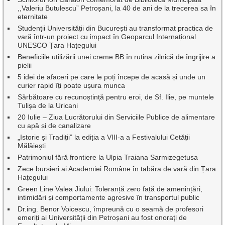
,,Valeriu Butulescu” Petroșani, la 40 de ani de la trecerea sa în
eternitate
Studenții Universității din București au transformat practica de
vară într-un proiect cu impact în Geoparcul Internațional
UNESCO Țara Hațegului
Beneficiile utilizării unei creme BB în rutina zilnică de îngrijire a
pielii
5 idei de afaceri pe care le poți începe de acasă și unde un
curier rapid îți poate ușura munca
Sărbătoare cu recunoștință pentru eroi, de Sf. Ilie, pe muntele
Tulișa de la Uricani
20 Iulie – Ziua Lucrătorului din Serviciile Publice de alimentare
cu apă și de canalizare
„Istorie și Tradiții” la ediția a VIII-a a Festivalului Cetății
Mălăiești
Patrimoniul fără frontiere la Ulpia Traiana Sarmizegetusa
Zece bursieri ai Academiei Române în tabăra de vară din Țara
Hațegului
Green Line Valea Jiului: Toleranță zero față de amenințări,
intimidări și comportamente agresive în transportul public
Dr.ing. Benor Voicescu, împreună cu o seamă de profesori
emeriți ai Universității din Petroșani au fost onorați de