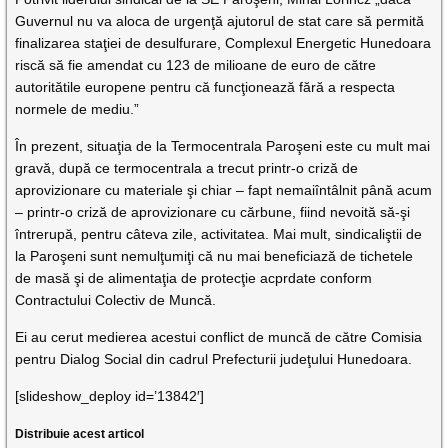
Guvernul nu va aloca de urgenţă ajutorul de stat care să permită
finalizarea staţiei de desulfurare, Complexul Energetic Hunedoara
riscă să fie amendat cu 123 de milioane de euro de către
autoritătile europene pentru că funcţionează fără a respecta
normele de mediu.”
În prezent, situaţia de la Termocentrala Paroşeni este cu mult mai
gravă, după ce termocentrala a trecut printr-o criză de
aprovizionare cu materiale şi chiar – fapt nemaiîntâlnit până acum
– printr-o criză de aprovizionare cu cărbune, fiind nevoită să-şi
întrerupă, pentru câteva zile, activitatea. Mai mult, sindicaliştii de
la Paroşeni sunt nemulţumiţi că nu mai beneficiază de tichetele
de masă şi de alimentaţia de protecţie acprdate conform
Contractului Colectiv de Muncă.
Ei au cerut medierea acestui conflict de muncă de către Comisia
pentru Dialog Social din cadrul Prefecturii judeţului Hunedoara.
[slideshow_deploy id=’13842′]
Distribuie acest articol