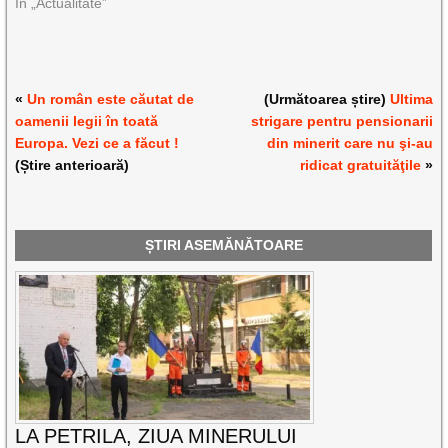
În „Actualitate”
«
Un român este căutat de
(Următoarea știre)
Ultima
oamenii legii în toată
strigare pentru pensionarii
Europa. Vezi ce a făcut !
din minerit care nu şi-au
(Știre anterioară)
ridicat gratuităţile
»
ȘTIRI ASEMĂNĂTOARE
LA PETRILA, ZIUA MINERULUI