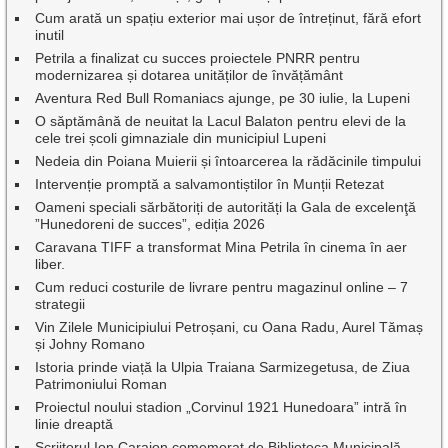
Cum arată un spațiu exterior mai ușor de întreținut, fără efort
inutil
Petrila a finalizat cu succes proiectele PNRR pentru
modernizarea și dotarea unităților de învățământ
Aventura Red Bull Romaniacs ajunge, pe 30 iulie, la Lupeni
O săptămână de neuitat la Lacul Balaton pentru elevi de la
cele trei școli gimnaziale din municipiul Lupeni
Nedeia din Poiana Muierii și întoarcerea la rădăcinile timpului
Intervenție promptă a salvamontiștilor în Munții Retezat
Oameni speciali sărbătoriți de autorități la Gala de excelenţă
”Hunedoreni de succes”, ediția 2026
Caravana TIFF a transformat Mina Petrila în cinema în aer
liber.
Cum reduci costurile de livrare pentru magazinul online – 7
strategii
Vin Zilele Municipiului Petroșani, cu Oana Radu, Aurel Tămaș
și Johny Romano
Istoria prinde viață la Ulpia Traiana Sarmizegetusa, de Ziua
Patrimoniului Roman
Proiectul noului stadion „Corvinul 1921 Hunedoara” intră în
linie dreaptă
Scriitorul Ion Caraion comemorat de Biblioteca Municipală