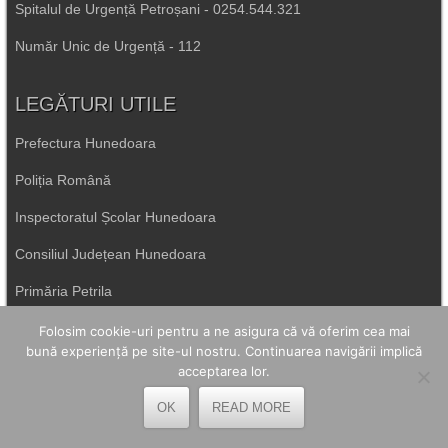
Spitalul de Urgență Petroșani - 0254.544.321
Număr Unic de Urgență - 112
LEGĂTURI UTILE
Prefectura Hunedoara
Poliția Română
Inspectoratul Școlar Hunedoara
Consiliul Județean Hunedoara
Primăria Petrila
Folosim cookie-uri pentru a ne asigura că vă oferim cea mai
Primăria Petroșani
bună experiență pe site-ul nostru. Continuarea navigării implică
acceptarea lor.
Primăria Aninoasa
OK
READ MORE
Primăria Lupeni