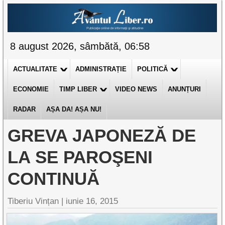
8 august 2026, sâmbătă, 06:58
ACTUALITATE
ADMINISTRAȚIE
POLITICĂ
ECONOMIE
TIMP LIBER
VIDEO NEWS
ANUNȚURI
RADAR
AȘA DA! AȘA NU!
GREVA JAPONEZĂ DE
LA SE PAROŞENI
CONTINUĂ
Tiberiu Vințan
|
iunie 16, 2015