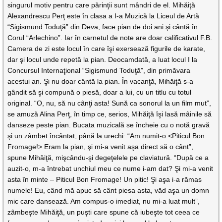
singurul motiv pentru care părinţii sunt mândri de el. Mihăiţă
Alexandrescu Perţ este în clasa a I-a Muzică la Liceul de Artă
“Sigismund Toduţă” din Deva, face pian de doi ani şi cântă în
Corul “Arlechino”. Iar în carnetul de note are doar calificativul F.B.
Camera de zi este locul în care îşi exersează figurile de karate,
dar şi locul unde repetă la pian. Deocamdată, a luat locul I la
Concursul Internaţional “Sigismund Toduţă”, din primăvara
acestui an. Şi nu doar cântă la pian. În vacanţă, Mihăiţă s-a
gândit să şi compună o piesă, doar a lui, cu un titlu cu totul
original. “O, nu, să nu cânţi asta! Sună ca sonorul la un film mut”,
se amuză Alina Perţ, în timp ce, serios, Mihăiţă îşi lasă mâinile să
danseze peste pian. Bucata muzicală se încheie cu o notă gravă
şi un zâmbet încântat, până la urechi: “Am numit-o <Piticul Bon
Fromage!> Eram la pian, şi mi-a venit aşa direct să o cânt”,
spune Mihăiţă, mişcându-şi degeţelele pe claviatură. “După ce a
auzit-o, m-a întrebat unchiul meu ce nume i-am dat? Şi mi-a venit
asta în minte – Piticul Bon Fromage! Un pitic! Şi aşa i-a rămas
numele! Eu, când mă apuc să cânt piesa asta, văd aşa un domn
mic care dansează. Am compus-o imediat, nu mi-a luat mult”,
zâmbeşte Mihăiţă, un puşti care spune că iubeşte tot ceea ce