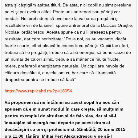
asta şi câştigăm atâtea titluri. De asta, nici copiii nu simt presiune
pe ei şi pot evolua altfel. Poate unii antrenori sau părinţi cer
medalii. Noi pretindem să evolueze la valoarea pregătirii şi
rezultatele vin de la sine”, spune antrenorul de la Dacicus Orăştie,
Nicolae Iordăchescu. Acesta spune că nu îi presează pentru
rezultate, dar cere seriozitate: “De la noi, nu au vacanţe, decât
foarte scurte, când pleacă în concedii cu părinţii. Copiii fac efort,
trebuie să fie pregătiţi, trebuie să aibă energie, să beneficieze de
un număr de calorii zilnic, trebuie să mănânce multe fructe,
miere, preferabil energizante naturale. Un copil are nevoie de
căldura dascălului, a acelui om cu har care să-i transmită
dragostea pentru ce trebuie să facă”.
https://www.replicahd.ro/?p=18054
Vă propunem să ne întâlnim cu acest copil frumos să-i
spunem că e minunat modul în care crește, să mulțumim
pentru exemplul de altruism și de fair-play, dar și să-l
încurajăm să meargă mai departe pe acest drum al
desăvârșirii ca om și profesionist. Sâmbătă, 20 iunie 2015,
ora 11.00, tânărul Mihai Perț Alexandrescu vine să-l