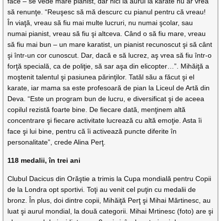
face – se vede mare pianist, dar nici la aurul la karate nu ar vrea
să renunţe. “Reuşesc să mă descurc cu pianul pentru că vreau!
În viaţă, vreau să fiu mai multe lucruri, nu numai şcolar, sau
numai pianist, vreau să fiu şi altceva. Când o să fiu mare, vreau
să fiu mai bun – un mare karatist, un pianist recunoscut şi să cânt
şi într-un cor cunoscut. Dar, dacă e să lucrez, aş vrea să fiu într-o
forţă specială, ca de poliţie, să sar aşa din elicopter…”. Mihăiţă a
moştenit talentul şi pasiunea părinţilor. Tatăl său a făcut şi el
karate, iar mama sa este profesoară de pian la Liceul de Artă din
Deva. “Este un program bun de lucru, e diversificat şi de aceea
copilul rezistă foarte bine. De fiecare dată, menţinem altă
concentrare şi fiecare activitate lucrează cu altă emoţie. Asta îi
face şi lui bine, pentru că îi activează puncte diferite în
personalitate”, crede Alina Perţ.
118 medalii, în trei ani
Clubul Dacicus din Orăştie a trimis la Cupa mondială pentru Copii
de la Londra opt sportivi. Toţi au venit cel puţin cu medalii de
bronz. În plus, doi dintre copii, Mihăiţă Perţ şi Mihai Mărtinesc, au
luat şi aurul mondial, la două categorii. Mihai Mrtinesc (foto) are şi