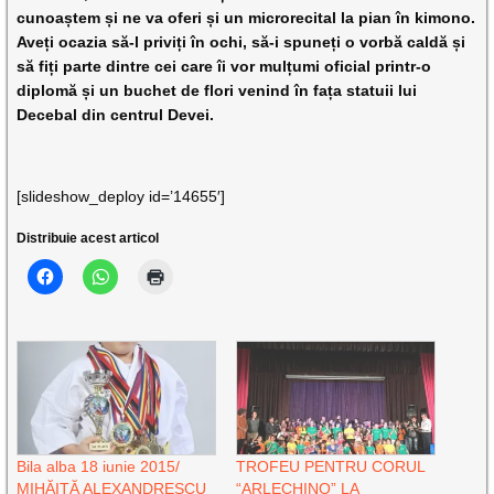
cunoaștem și ne va oferi și un microrecital la pian în kimono.
Aveți ocazia să-l priviți în ochi, să-i spuneți o vorbă caldă și
să fiți parte dintre cei care îi vor mulțumi oficial printr-o
diplomă și un buchet de flori venind în fața statuii lui
Decebal din centrul Devei.
[slideshow_deploy id=’14655′]
Distribuie acest articol
Bila alba 18 iunie 2015/
TROFEU PENTRU CORUL
MIHĂIŢĂ ALEXANDRESCU
“ARLECHINO” LA