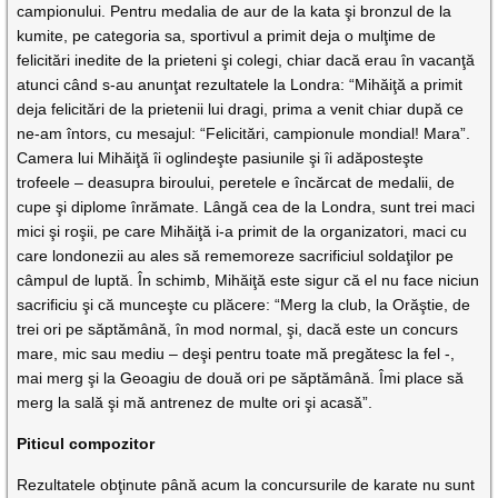
campionului. Pentru medalia de aur de la kata şi bronzul de la
kumite, pe categoria sa, sportivul a primit deja o mulţime de
felicitări inedite de la prieteni şi colegi, chiar dacă erau în vacanţă
atunci când s-au anunţat rezultatele la Londra: “Mihăiţă a primit
deja felicitări de la prietenii lui dragi, prima a venit chiar după ce
ne-am întors, cu mesajul: “Felicitări, campionule mondial! Mara”.
Camera lui Mihăiţă îi oglindeşte pasiunile şi îi adăposteşte
trofeele – deasupra biroului, peretele e încărcat de medalii, de
cupe şi diplome înrămate. Lângă cea de la Londra, sunt trei maci
mici şi roşii, pe care Mihăiţă i-a primit de la organizatori, maci cu
care londonezii au ales să rememoreze sacrificiul soldaţilor pe
câmpul de luptă. În schimb, Mihăiţă este sigur că el nu face niciun
sacrificiu şi că munceşte cu plăcere: “Merg la club, la Orăştie, de
trei ori pe săptămână, în mod normal, şi, dacă este un concurs
mare, mic sau mediu – deşi pentru toate mă pregătesc la fel -,
mai merg şi la Geoagiu de două ori pe săptămână. Îmi place să
merg la sală şi mă antrenez de multe ori şi acasă”.
Piticul compozitor
Rezultatele obţinute până acum la concursurile de karate nu sunt