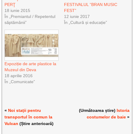
PERŢ
FESTIVALUL “BRAN MUSIC
18 iunie 2015
FEST”
În „Premiantul / Repetentul
12 iunie 2017
săptămânii”
În „Cultură și educație”
Expoziție de arte plastice la
Muzeul din Deva
18 aprilie 2016
În „Comunicate”
«
Noi staţii pentru
(Următoarea știre)
Istoria
transportul în comun la
costumelor de baie
»
Vulcan
(Știre anterioară)