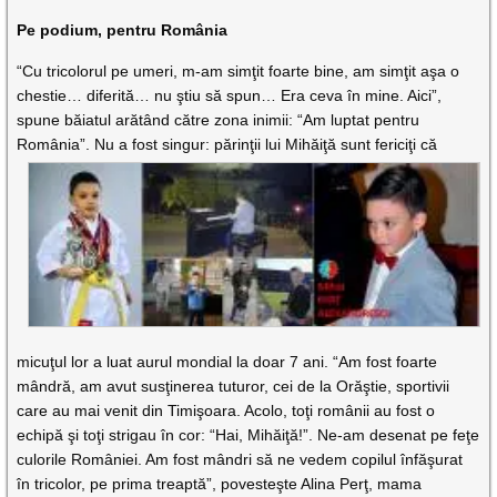
Pe podium, pentru România
“Cu tricolorul pe umeri, m-am simţit foarte bine, am simţit aşa o
chestie… diferită… nu ştiu să spun… Era ceva în mine. Aici”,
spune băiatul arătând către zona inimii: “Am luptat pentru
România”. Nu a fost
singur: părinţii lui Mihăiţă sunt fericiţi că
micuţul lor a luat aurul mondial la doar 7 ani. “Am fost foarte
mândră, am avut susţinerea tuturor, cei de la Orăştie, sportivii
care au mai venit din Timişoara. Acolo, toţi românii au fost o
echipă şi toţi strigau în cor: “Hai, Mihăiţă!”. Ne-am desenat pe feţe
culorile României. Am fost mândri să ne vedem copilul înfăşurat
în tricolor, pe prima treaptă”, povesteşte Alina Perţ, mama