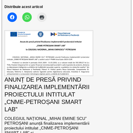
Distribuie acest articol
ANUNȚ DE PRESĂ PRIVIND
FINALIZAREA IMPLEMENTĂRII
PROIECTULUI INTITULAT
„CNME-PETROȘANI SMART
LAB”
COLEGIUL NAȚIONAL „MIHAI EMINE SCU”
PETROȘANI anunță finalizarea implementării
proiectului intitulat „CNME-PETROȘANI
SMART LAB” și