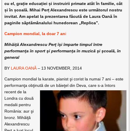
cu el, grație educației și instruirii primate atât în familie, cât
și în școală. Mihai Perț Alexandrescu este următorul nostru
invitat. Am apelat la prezentarea făcută de Laura Oană în
paginile săptămânalului hunedorean „Replica”.
Campion mondial, la doar 7 an
i
Mihăiţă Alexandrescu Perţ îşi împarte timpul între
performanţa în sport şi performanţa în muzică şi şcoală, în
general
BY
LAURA OANĂ
– 13 NOVEMBER, 2014
Campion mondial la karate, pianist şi corist la numai 7 ani – este
performanţa obţinută de un băieţel din
Deva, care s-a întors
recent de la
Londra cu două
medalii pentru
România: aur şi
bronz. Mihăiţă
Alexandrescu
Perţ a luat locul