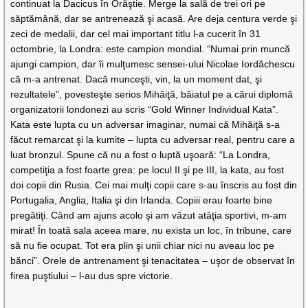
continuat la Dacicus în Orăştie. Merge la sală de trei ori pe
săptămână, dar se antrenează şi acasă. Are deja centura verde şi
zeci de medalii, dar cel mai important titlu l-a cucerit în 31
octombrie, la Londra: este campion mondial. “Numai prin muncă
ajungi campion, dar îi mulţumesc sensei-ului Nicolae Iordăchescu
că m-a antrenat. Dacă munceşti, vin, la un moment dat, şi
rezultatele”, povesteşte serios Mihăiţă, băiatul pe a cărui diplomă
organizatorii londonezi au scris “Gold Winner Individual Kata”.
Kata este lupta cu un adversar imaginar, numai că Mihăiţă s-a
făcut remarcat şi la kumite – lupta cu adversar real, pentru care a
luat bronzul. Spune că nu a fost o luptă uşoară: “La Londra,
competiţia a fost foarte grea: pe locul II şi pe III, la kata, au fost
doi copii din Rusia. Cei mai mulţi copii care s-au înscris au fost din
Portugalia, Anglia, Italia şi din Irlanda. Copiii erau foarte bine
pregătiţi. Când am ajuns acolo şi am văzut atâţia sportivi, m-am
mirat! În toată sala aceea mare, nu exista un loc, în tribune, care
să nu fie ocupat. Tot era plin şi unii chiar nici nu aveau loc pe
bănci”. Orele de antrenament şi tenacitatea – uşor de observat în
firea puştiului – l-au dus spre victorie.