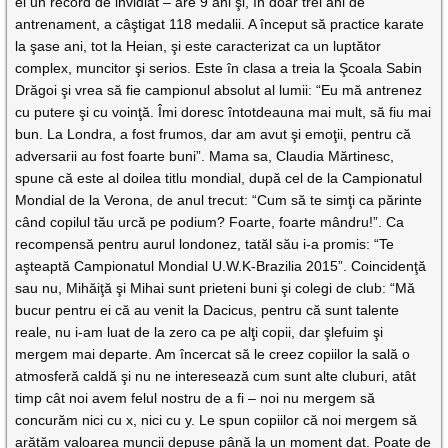
el un record de invidiat – are 9 ani şi, în doar trei ani de
antrenament, a câştigat 118 medalii. A început să practice karate
la şase ani, tot la Heian, şi este caracterizat ca un luptător
complex, muncitor şi serios. Este în clasa a treia la Şcoala Sabin
Drăgoi şi vrea să fie campionul absolut al lumii: “Eu mă antrenez
cu putere şi cu voinţă. Îmi doresc întotdeauna mai mult, să fiu mai
bun. La Londra, a fost frumos, dar am avut şi emoţii, pentru că
adversarii au fost foarte buni”. Mama sa, Claudia Mărtinesc,
spune că este al doilea titlu mondial, după cel de la Campionatul
Mondial de la Verona, de anul trecut: “Cum să te simţi ca părinte
când copilul tău urcă pe podium? Foarte, foarte mândru!”. Ca
recompensă pentru aurul londonez, tatăl său i-a promis: “Te
aşteaptă Campionatul Mondial U.W.K-Brazilia 2015”. Coincidenţă
sau nu, Mihăiţă şi Mihai sunt prieteni buni şi colegi de club: “Mă
bucur pentru ei că au venit la Dacicus, pentru că sunt talente
reale, nu i-am luat de la zero ca pe alţi copii, dar şlefuim şi
mergem mai departe. Am încercat să le creez copiilor la sală o
atmosferă caldă şi nu ne interesează cum sunt alte cluburi, atât
timp cât noi avem felul nostru de a fi – noi nu mergem să
concurăm nici cu x, nici cu y. Le spun copiilor că noi mergem să
arătăm valoarea muncii depuse până la un moment dat. Poate de