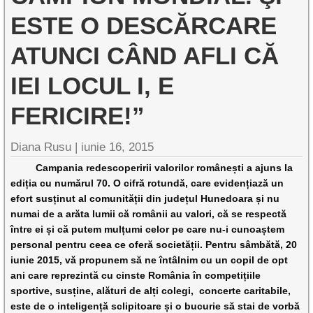
ESTE O DESCĂRCARE
ATUNCI CÂND AFLI CĂ
IEI LOCUL I, E
FERICIRE!”
Diana Rusu
|
iunie 16, 2015
Campania redescoperirii valorilor românești a ajuns la
ediția cu numărul 70. O cifră rotundă, care evidențiază un
efort susținut al comunității din județul Hunedoara și nu
numai de a arăta lumii că românii au valori, că se respectă
între ei și că putem mulțumi celor pe care nu-i cunoaștem
personal pentru ceea ce oferă societății. Pentru sâmbătă, 20
iunie 2015, vă propunem să ne întâlnim cu un copil de opt
ani care reprezintă cu cinste România în competițiile
sportive, susține, alături de alți colegi, concerte caritabile,
este de o inteligență sclipitoare și o bucurie să stai de vorbă