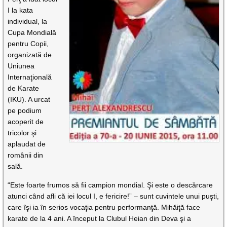
I la kata
individual, la
Cupa Mondială
pentru Copii,
organizată de
Uniunea
Internaţională
de Karate
(IKU). A urcat
pe podium
acoperit de
tricolor şi
aplaudat de
românii din
sală.
“Este foarte frumos să fii campion mondial. Şi este o descărcare
atunci când afli că iei locul I, e fericire!” – sunt cuvintele unui puşti,
care îşi ia în serios vocaţia pentru performanţă. Mihăiţă face
karate de la 4 ani. A început la Clubul Heian din Deva şi a