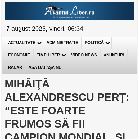
7 august 2026, vineri, 06:34
ACTUALITATE
ADMINISTRAȚIE
POLITICĂ
ECONOMIE
TIMP LIBER
VIDEO NEWS
ANUNȚURI
RADAR
AȘA DA! AȘA NU!
MIHĂIŢĂ
ALEXANDRESCU PERŢ:
“ESTE FOARTE
FRUMOS SĂ FII
CAMPION MONDIAL. ŞI