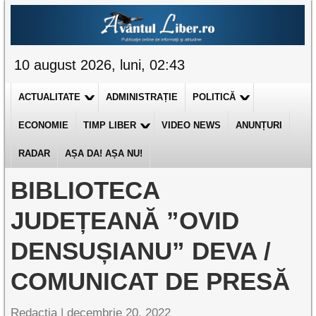
10 august 2026, luni, 02:43
ACTUALITATE
ADMINISTRAȚIE
POLITICĂ
ECONOMIE
TIMP LIBER
VIDEO NEWS
ANUNȚURI
RADAR
AȘA DA! AȘA NU!
BIBLIOTECA
JUDEȚEANĂ ”OVID
DENSUȘIANU” DEVA /
COMUNICAT DE PRESĂ
Redacția |
decembrie 20, 2022