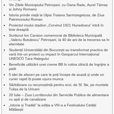
Vin Zilele Municipiului Petroșani, cu Oana Radu, Aurel Tămaș
și Johny Romano
Istoria prinde viață la Ulpia Traiana Sarmizegetusa, de Ziua
Patrimoniului Roman
Proiectul noului stadion „Corvinul 1921 Hunedoara” intră în
linie dreaptă
Scriitorul Ion Caraion comemorat de Biblioteca Municipală
,,Valeriu Butulescu” Petroșani, la 40 de ani de la trecerea sa în
eternitate
Studenții Universității din București au transformat practica de
vară într-un proiect cu impact în Geoparcul Internațional
UNESCO Țara Hațegului
Beneficiile utilizării unei creme BB în rutina zilnică de îngrijire a
pielii
5 idei de afaceri pe care le poți începe de acasă și unde un
curier rapid îți poate ușura munca
Sărbătoare cu recunoștință pentru eroi, de Sf. Ilie, pe muntele
Tulișa de la Uricani
20 Iulie – Ziua Lucrătorului din Serviciile Publice de alimentare
cu apă și de canalizare
„Istorie și Tradiții” la ediția a VIII-a a Festivalului Cetății
Mălăiești