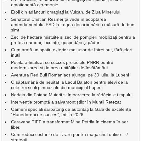
emoționantă ceremonie
Eroii din adâncuri omagiați la Vulcan, de Ziua Minerului
Senatorul Cristian Resmeriță vede în adoptarea
amendamentului PSD la Legea decarbonării o măsură de bun
simț
Zeci de hectare mistuite și zeci de pompieri mobilizați pentru a
proteja oameni, locuințe, gospodării și păduri
Cum arată un spațiu exterior mai ușor de întreținut, fără efort
inutil
Petrila a finalizat cu succes proiectele PNRR pentru
modernizarea și dotarea unităților de învățământ
Aventura Red Bull Romaniacs ajunge, pe 30 iulie, la Lupeni
O săptămână de neuitat la Lacul Balaton pentru elevi de la
cele trei școli gimnaziale din municipiul Lupeni
Nedeia din Poiana Muierii și întoarcerea la rădăcinile timpului
Intervenție promptă a salvamontiștilor în Munții Retezat
Oameni speciali sărbătoriți de autorități la Gala de excelenţă
”Hunedoreni de succes”, ediția 2026
Caravana TIFF a transformat Mina Petrila în cinema în aer
liber.
Cum reduci costurile de livrare pentru magazinul online – 7
strategii