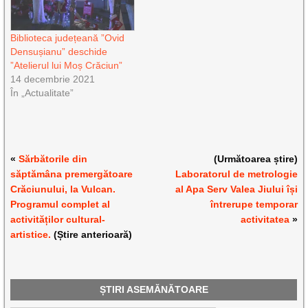
Biblioteca județeană ”Ovid
Densușianu” deschide
”Atelierul lui Moș Crăciun”
14 decembrie 2021
În „Actualitate”
«
Sărbătorile din
(Următoarea știre)
săptămâna premergătoare
Laboratorul de metrologie
Crăciunului, la Vulcan.
al Apa Serv Valea Jiului își
Programul complet al
întrerupe temporar
activităților cultural-
activitatea
»
artistice.
(Știre anterioară)
ȘTIRI ASEMĂNĂTOARE