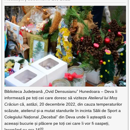
Biblioteca Județeană „Ovid Densusianu” Hunedoara – Deva îi
informează pe toți cei care doresc să viziteze
Atelierul lui Moș
Crăciun
că, astăzi, 20 decembrie 2022, din cauza temperaturilor
scăzute, atelierul și-a mutat standurile în incinta Sălii de Sport a
Colegiului Național „Decebal” din Deva unde îi așteaptă cu
aceeași bucurie și plăcere pe toți cei care îi vor fi oaspeți,
00
începând cu ora 16