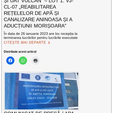
ȘI UAT VULCAN” – LOT 1: VJ-
CL-07 „REABILITAREA
REȚELELOR DE APĂ ȘI
CANALIZARE ANINOASA ȘI A
ADUCȚIUNII MORIȘOARA”
În data de 26 ianuarie 2023 are loc recepția la
terminarea lucrărilor pentru lucrările executate
CITEȘTE MAI DEPARTE
Distribuie acest articol