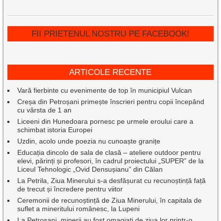
FII PRIETENUL NOSTRU PE FACEBOOK!
ARTICOLE RECENTE
Vară fierbinte cu evenimente de top în municipiul Vulcan
Creșa din Petroșani primește înscrieri pentru copii începând
cu vârsta de 1 an
Liceeni din Hunedoara pornesc pe urmele eroului care a
schimbat istoria Europei
Uzdin, acolo unde poezia nu cunoaște granițe
Educația dincolo de sala de clasă – ateliere outdoor pentru
elevi, părinți și profesori, în cadrul proiectului „SUPER” de la
Liceul Tehnologic „Ovid Densușianu” din Călan
La Petrila, Ziua Minerului s-a desfășurat cu recunoștință față
de trecut și încredere pentru viitor
Ceremonii de recunoștință de Ziua Minerului, în capitala de
suflet a mineritului românesc, la Lupeni
La Petroșani, minerii au fost omagiați de ziua lor printr-o