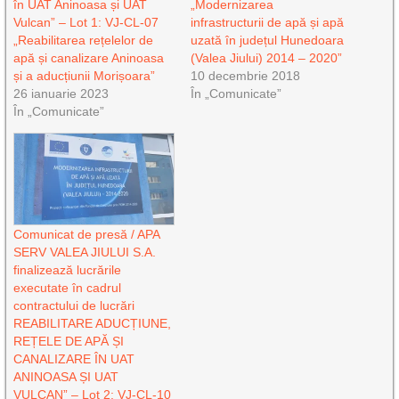
în UAT Aninoasa și UAT
„Modernizarea
Vulcan” – Lot 1: VJ-CL-07
infrastructurii de apă și apă
„Reabilitarea rețelelor de
uzată în județul Hunedoara
apă și canalizare Aninoasa
(Valea Jiului) 2014 – 2020”
și a aducțiunii Morișoara”
10 decembrie 2018
26 ianuarie 2023
În „Comunicate”
În „Comunicate”
Comunicat de presă / APA
SERV VALEA JIULUI S.A.
finalizează lucrările
executate în cadrul
contractului de lucrări
REABILITARE ADUCȚIUNE,
REȚELE DE APĂ ȘI
CANALIZARE ÎN UAT
ANINOASA ȘI UAT
VULCAN” – Lot 2: VJ-CL-10