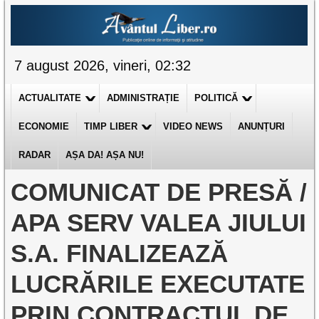
7 august 2026, vineri, 02:32
ACTUALITATE
ADMINISTRAȚIE
POLITICĂ
ECONOMIE
TIMP LIBER
VIDEO NEWS
ANUNȚURI
RADAR
AȘA DA! AȘA NU!
COMUNICAT DE PRESĂ /
APA SERV VALEA JIULUI
S.A. FINALIZEAZĂ
LUCRĂRILE EXECUTATE
PRIN CONTRACTUL DE