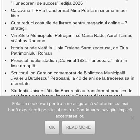
”Hunedoreni de succes”, ediția 2026
Caravana TIFF a transformat Mina Petrila în cinema în aer
liber.
Cum reduci costurile de livrare pentru magazinul online – 7
strategii
Vin Zilele Municipiului Petroșani, cu Oana Radu, Aurel Tămaș
și Johny Romano
Istoria prinde viață la Ulpia Traiana Sarmizegetusa, de Ziua
Patrimoniului Roman
Proiectul noului stadion „Corvinul 1921 Hunedoara” intră în
linie dreaptă
Scriitorul Ion Caraion comemorat de Biblioteca Municipală
,,Valeriu Butulescu” Petroșani, la 40 de ani de la trecerea sa în
eternitate
Studenții Universității din București au transformat practica de
vară într-un proiect cu impact în Geoparcul Internațional
UNESCO Țara Hațegului
Folosim cookie-uri pentru a ne asigura că vă oferim cea mai
Beneficiile utilizării unei creme BB în rutina zilnică de îngrijire a
bună experiență pe site-ul nostru. Continuarea navigării implică
pielii
acceptarea lor.
5 idei de afaceri pe care le poți începe de acasă și unde un
curier rapid îți poate ușura munca
OK
READ MORE
Sărbătoare cu recunoștință pentru eroi, de Sf. Ilie, pe muntele
Tulișa de la Uricani