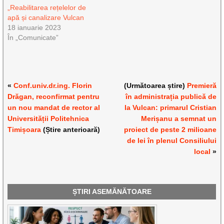
„Reabilitarea rețelelor de
apă și canalizare Vulcan
18 ianuarie 2023
În „Comunicate”
«
Conf.univ.dr.ing. Florin
(Următoarea știre)
Premieră
Drăgan, reconfirmat pentru
în administrația publică de
un nou mandat de rector al
la Vulcan: primarul Cristian
Universității Politehnica
Merișanu a semnat un
Timișoara
(Știre anterioară)
proiect de peste 2 milioane
de lei în plenul Consiliului
local
»
ȘTIRI ASEMĂNĂTOARE