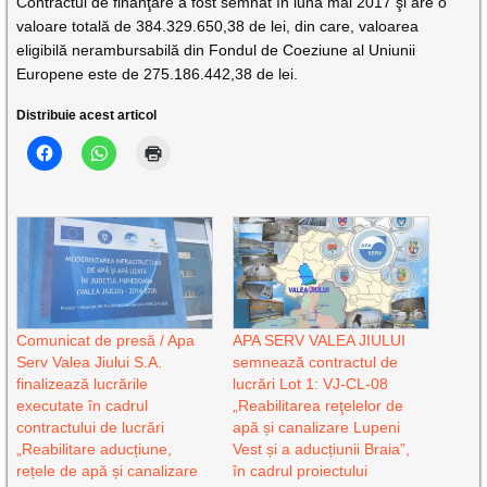
Contractul de finanţare a fost semnat în luna mai 2017 şi are o
valoare totală de 384.329.650,38 de lei, din care, valoarea
eligibilă nerambursabilă din Fondul de Coeziune al Uniunii
Europene este de 275.186.442,38 de lei.
Distribuie acest articol
Comunicat de presă / Apa
APA SERV VALEA JIULUI
Serv Valea Jiului S.A.
semnează contractul de
finalizează lucrările
lucrări Lot 1: VJ-CL-08
executate în cadrul
„Reabilitarea reţelelor de
contractului de lucrări
apă și canalizare Lupeni
„Reabilitare aducțiune,
Vest și a aducțiunii Braia”,
rețele de apă și canalizare
în cadrul proiectului