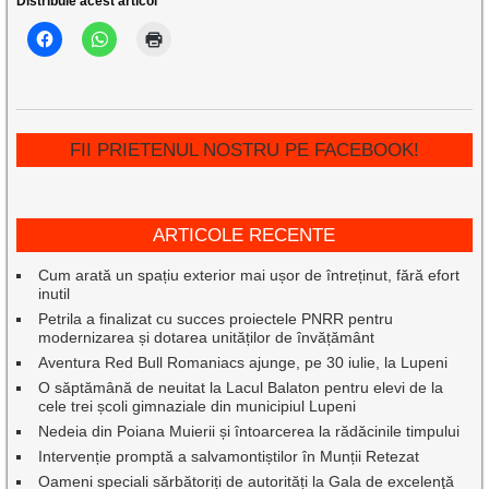
Distribuie acest articol
FII PRIETENUL NOSTRU PE FACEBOOK!
ARTICOLE RECENTE
Cum arată un spațiu exterior mai ușor de întreținut, fără efort
inutil
Petrila a finalizat cu succes proiectele PNRR pentru
modernizarea și dotarea unităților de învățământ
Aventura Red Bull Romaniacs ajunge, pe 30 iulie, la Lupeni
O săptămână de neuitat la Lacul Balaton pentru elevi de la
cele trei școli gimnaziale din municipiul Lupeni
Nedeia din Poiana Muierii și întoarcerea la rădăcinile timpului
Intervenție promptă a salvamontiștilor în Munții Retezat
Oameni speciali sărbătoriți de autorități la Gala de excelenţă