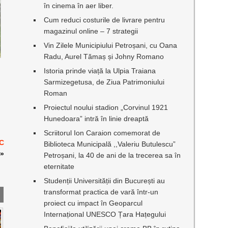
în cinema în aer liber.
Cum reduci costurile de livrare pentru
magazinul online – 7 strategii
Vin Zilele Municipiului Petroșani, cu Oana
Radu, Aurel Tămaș și Johny Romano
Istoria prinde viață la Ulpia Traiana
Sarmizegetusa, de Ziua Patrimoniului
Roman
Proiectul noului stadion „Corvinul 1921
Hunedoara” intră în linie dreaptă
Scriitorul Ion Caraion comemorat de
FC
Biblioteca Municipală ,,Valeriu Butulescu”
»
Petroșani, la 40 de ani de la trecerea sa în
eternitate
Studenții Universității din București au
transformat practica de vară într-un
proiect cu impact în Geoparcul
Internațional UNESCO Țara Hațegului