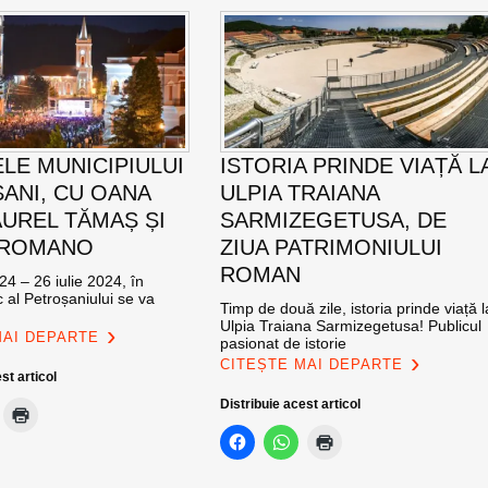
ELE MUNICIPIULUI
ISTORIA PRINDE VIAȚĂ L
ANI, CU OANA
ULPIA TRAIANA
AUREL TĂMAȘ ȘI
SARMIZEGETUSA, DE
 ROMANO
ZIUA PATRIMONIULUI
ROMAN
24 – 26 iulie 2024, în
c al Petroșaniului se va
Timp de două zile, istoria prinde viață l
Ulpia Traiana Sarmizegetusa! Publicul
MAI DEPARTE
pasionat de istorie
CITEȘTE MAI DEPARTE
st articol
Distribuie acest articol