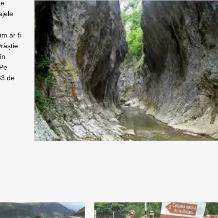
de
ajele
m ar fi
răştie
în
 Pe
33 de