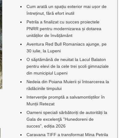
Cum arată un spațiu exterior mai ușor de
întreținut, fără efort inutil
Petrila a finalizat cu succes proiectele
PNRR pentru modernizarea și dotarea
unităților de învățământ
Aventura Red Bull Romaniacs ajunge, pe
30 iulie, la Lupeni
O săptămână de neuitat la Lacul Balaton
pentru elevi de la cele trei școli gimnaziale
din municipiul Lupeni
Nedeia din Poiana Muierii și întoarcerea la
rădăcinile timpului
Intervenție promptă a salvamontiștilor în
Munții Retezat
Oameni speciali sărbătoriți de autorități la
Gala de excelenţă ”Hunedoreni de
succes”, ediția 2026
Caravana TIFF a transformat Mina Petrila