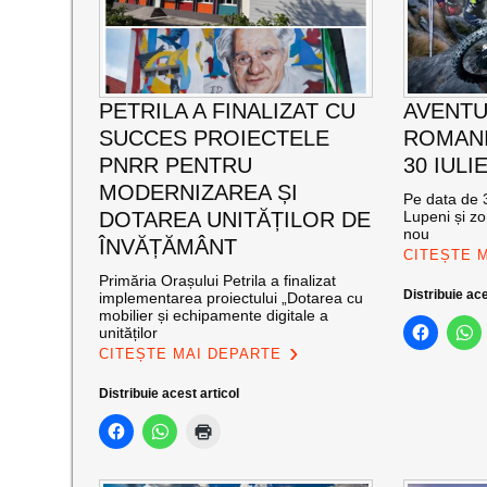
PETRILA A FINALIZAT CU
AVENTU
SUCCES PROIECTELE
ROMANI
PNRR PENTRU
30 IULI
MODERNIZAREA ȘI
Pe data de 3
DOTAREA UNITĂȚILOR DE
Lupeni și zo
nou
ÎNVĂȚĂMÂNT
CITEȘTE 
Primăria Orașului Petrila a finalizat
Distribuie ace
implementarea proiectului „Dotarea cu
mobilier și echipamente digitale a
unităților
CITEȘTE MAI DEPARTE
Distribuie acest articol