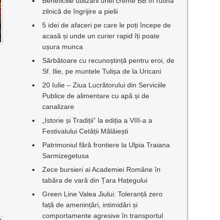
Beneficiile utilizării unei creme BB în rutina
zilnică de îngrijire a pielii
5 idei de afaceri pe care le poți începe de
acasă și unde un curier rapid îți poate
ușura munca
Sărbătoare cu recunoștință pentru eroi, de
Sf. Ilie, pe muntele Tulișa de la Uricani
20 Iulie – Ziua Lucrătorului din Serviciile
Publice de alimentare cu apă și de
canalizare
„Istorie și Tradiții” la ediția a VIII-a a
Festivalului Cetății Mălăiești
Patrimoniul fără frontiere la Ulpia Traiana
Sarmizegetusa
Zece bursieri ai Academiei Române în
tabăra de vară din Țara Hațegului
Green Line Valea Jiului: Toleranță zero
față de amenințări, intimidări și
comportamente agresive în transportul