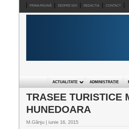
PRIMA PAGINĂ
DESPRE NOI
REDACTIA
CONTACT
ACTUALITATE
ADMINISTRAȚIE
TRASEE TURISTICE 
HUNEDOARA
M.Gânju |
iunie 16, 2015