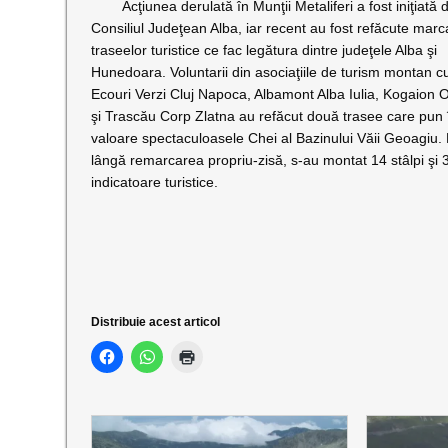
Acţiunea derulată în Munţii Metaliferi a fost iniţiată 
Consiliul Judeţean Alba, iar recent au fost refăcute marc
traseelor turistice ce fac legătura dintre judeţele Alba şi
Hunedoara. Voluntarii din asociaţiile de turism montan cu
Ecouri Verzi Cluj Napoca, Albamont Alba Iulia, Kogaion O
şi Trascău Corp Zlatna au refăcut două trasee care pun 
valoare spectaculoasele Chei al Bazinului Văii Geoagiu.
lângă remarcarea propriu-zisă, s-au montat 14 stâlpi şi 
indicatoare turistice.
Distribuie acest articol