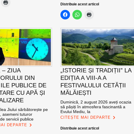
Distribuie acest articol
E – ZIUA
„ISTORIE ȘI TRADIȚII” LA
ORULUI DIN
EDIȚIA A VIII-A A
IILE PUBLICE DE
FESTIVALULUI CETĂȚII
TARE CU APĂ ȘI
MĂLĂIEȘTI
ALIZARE
Duminică, 2 august 2026 aveți ocazia
să pășiți în atmosfera fascinantă a
ea Jiului sărbătorește pe
Evului Mediu, la
e, asemeni tuturor
CITEȘTE MAI DEPARTE
de servicii publice
MAI DEPARTE
Distribuie acest articol