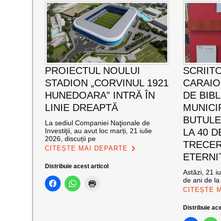
PROIECTUL NOULUI
SCRIIT
STADION „CORVINUL 1921
CARAI
HUNEDOARA” INTRĂ ÎN
DE BIB
LINIE DREAPTĂ
MUNICI
BUTULE
La sediul Companiei Naţionale de
Investiţii, au avut loc marți, 21 iulie
LA 40 D
2026, discuții pe
TRECER
CITEȘTE MAI DEPARTE
ETERNI
Distribuie acest articol
Astăzi, 21 i
de ani de la
CITEȘTE 
Distribuie ace