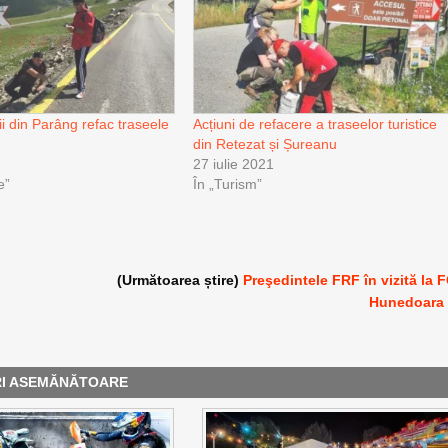
i din Parâng refac traseele
Acțiuni de refacere a traseelor turistice
din Retezat și Șureanu
27 iulie 2021
e”
În „Turism”
(Următoarea știre)
Preşedintele FRF în vizită la 
Hunedoara
RI ASEMĂNĂTOARE