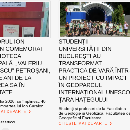
ORUL ION
STUDENȚII
ON COMEMORAT
UNIVERSITĂȚII DIN
LIOTECA
BUCUREȘTI AU
PALĂ ,,VALERIU
TRANSFORMAT
SCU” PETROȘANI,
PRACTICA DE VARĂ ÎNTR
E ANI DE LA
UN PROIECT CU IMPACT
EA SA ÎN
ÎN GEOPARCUL
TATE
INTERNAȚIONAL UNESC
ȚARA HAȚEGULUI
ulie 2026, se împlinesc 40
 moartea lui Ion Caraion
Studenți și profesori de la Facultatea
MAI DEPARTE
de Geologie și Geofizică, Facultatea d
Geografie și Facultatea
st articol
CITEȘTE MAI DEPARTE