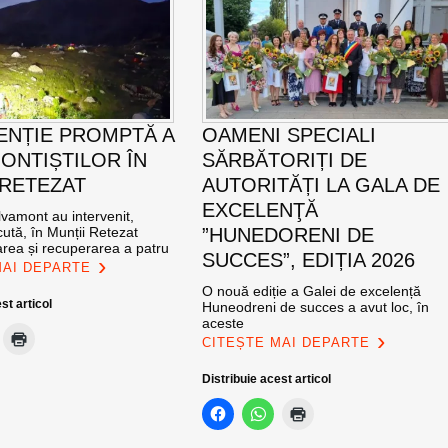
ENȚIE PROMPTĂ A
OAMENI SPECIALI
ONTIȘTILOR ÎN
SĂRBĂTORIȚI DE
 RETEZAT
AUTORITĂȚI LA GALA DE
EXCELENŢĂ
vamont au intervenit,
ută, în Munții Retezat
”HUNEDORENI DE
area și recuperarea a patru
SUCCES”, EDIȚIA 2026
MAI DEPARTE
O nouă ediție a Galei de excelență
st articol
Huneodreni de succes a avut loc, în
aceste
CITEȘTE MAI DEPARTE
Distribuie acest articol