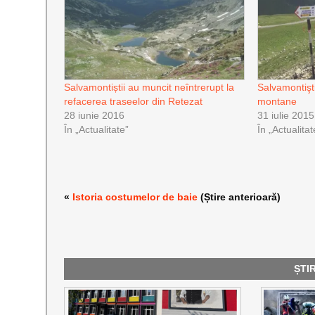
Salvamontiștii au muncit neîntrerupt la
Salvamontişti
refacerea traseelor din Retezat
montane
28 iunie 2016
31 iulie 2015
În „Actualitate”
În „Actualitat
«
Istoria costumelor de baie
(Știre anterioară)
ȘTI