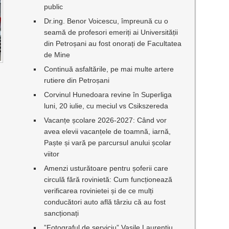
public
Dr.ing. Benor Voicescu, împreună cu o
seamă de profesori emeriți ai Universității
din Petroșani au fost onorați de Facultatea
de Mine
Continuă asfaltările, pe mai multe artere
rutiere din Petroșani
Corvinul Hunedoara revine în Superliga
luni, 20 iulie, cu meciul vs Csikszereda
Vacanțe școlare 2026-2027: Când vor
avea elevii vacanțele de toamnă, iarnă,
Paște și vară pe parcursul anului școlar
viitor
Amenzi usturătoare pentru șoferii care
circulă fără rovinietă: Cum funcționează
verificarea rovinietei și de ce mulți
conducători auto află târziu că au fost
sancționați
”Fotograful de serviciu” Vasile Laurențiu