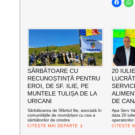
SĂRBĂTOARE CU
20 IULI
RECUNOȘTINȚĂ PENTRU
LUCRĂT
EROI, DE SF. ILIE, PE
SERVIC
MUNTELE TULIȘA DE LA
ALIMEN
URICANI
DE CAN
Sărbătoarea de Sfântul Ilie, asociată în
Apa Serv Val
comunitățile de momârlani cu cea a
data 20 iuli
sărbătorilor de cinstire
operatorilor 
CITEȘTE MAI DEPARTE
CITEȘTE 