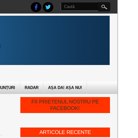
UNȚURI
RADAR
AȘA DA! AȘA NU!
FII PRIETENUL NOSTRU PE
FACEBOOK!
ARTICOLE RECENTE