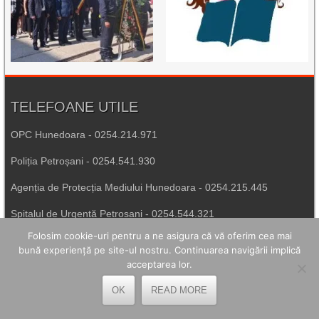
TELEFOANE UTILE
OPC Hunedoara - 0254.214.971
Poliția Petroșani - 0254.541.930
Agenția de Protecția Mediului Hunedoara - 0254.215.445
Spitalul de Urgență Petroșani - 0254.544.321
Folosim cookie-uri pentru a ne asigura că vă oferim cea mai
Număr Unic de Urgență - 112
bună experiență pe site-ul nostru. Continuarea navigării implică
acceptarea lor.
LEGĂTURI UTILE
OK
READ MORE
Prefectura Hunedoara