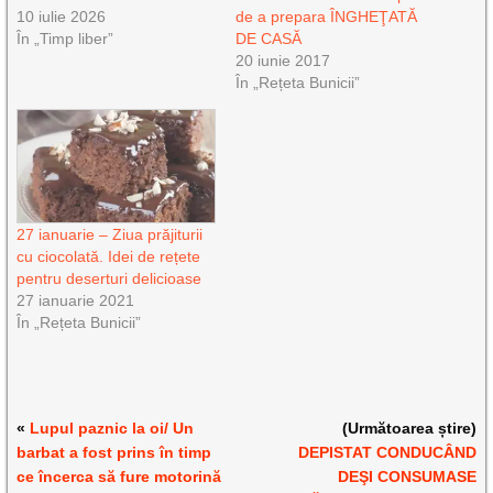
10 iulie 2026
de a prepara ÎNGHEŢATĂ
În „Timp liber”
DE CASĂ
20 iunie 2017
În „Rețeta Bunicii”
27 ianuarie – Ziua prăjiturii
cu ciocolată. Idei de rețete
pentru deserturi delicioase
27 ianuarie 2021
În „Rețeta Bunicii”
«
Lupul paznic la oi/ Un
(Următoarea știre)
barbat a fost prins în timp
DEPISTAT CONDUCÂND
ce încerca să fure motorină
DEŞI CONSUMASE