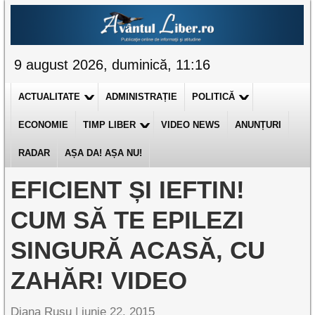
9 august 2026, duminică, 11:16
ACTUALITATE
ADMINISTRAȚIE
POLITICĂ
ECONOMIE
TIMP LIBER
VIDEO NEWS
ANUNȚURI
RADAR
AȘA DA! AȘA NU!
EFICIENT ȘI IEFTIN!
CUM SĂ TE EPILEZI
SINGURĂ ACASĂ, CU
ZAHĂR! VIDEO
Diana Rusu
|
iunie 22, 2015