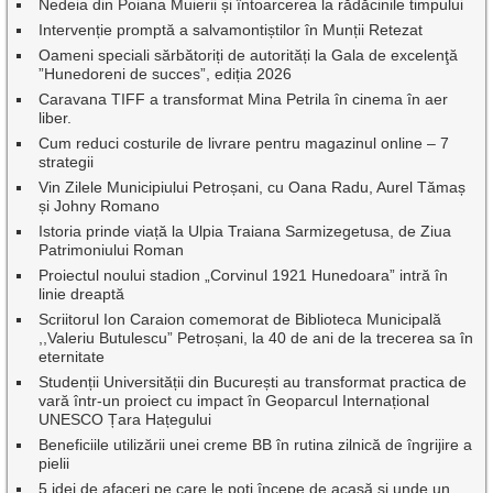
Nedeia din Poiana Muierii și întoarcerea la rădăcinile timpului
Intervenție promptă a salvamontiștilor în Munții Retezat
Oameni speciali sărbătoriți de autorități la Gala de excelenţă
”Hunedoreni de succes”, ediția 2026
Caravana TIFF a transformat Mina Petrila în cinema în aer
liber.
Cum reduci costurile de livrare pentru magazinul online – 7
strategii
Vin Zilele Municipiului Petroșani, cu Oana Radu, Aurel Tămaș
și Johny Romano
Istoria prinde viață la Ulpia Traiana Sarmizegetusa, de Ziua
Patrimoniului Roman
Proiectul noului stadion „Corvinul 1921 Hunedoara” intră în
linie dreaptă
Scriitorul Ion Caraion comemorat de Biblioteca Municipală
,,Valeriu Butulescu” Petroșani, la 40 de ani de la trecerea sa în
eternitate
Studenții Universității din București au transformat practica de
vară într-un proiect cu impact în Geoparcul Internațional
UNESCO Țara Hațegului
Beneficiile utilizării unei creme BB în rutina zilnică de îngrijire a
pielii
5 idei de afaceri pe care le poți începe de acasă și unde un