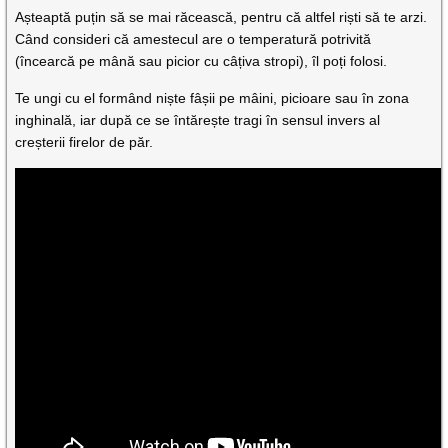
Așteaptă puțin să se mai răcească, pentru că altfel riști să te arzi.
Când consideri că amestecul are o temperatură potrivită
(încearcă pe mână sau picior cu câțiva stropi), îl poți folosi.
Te ungi cu el formând niște fâșii pe mâini, picioare sau în zona
inghinală, iar după ce se întărește tragi în sensul invers al
creșterii firelor de păr.