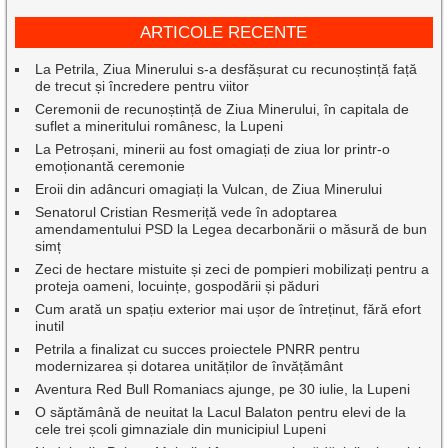
ARTICOLE RECENTE
La Petrila, Ziua Minerului s-a desfășurat cu recunoștință față
de trecut și încredere pentru viitor
Ceremonii de recunoștință de Ziua Minerului, în capitala de
suflet a mineritului românesc, la Lupeni
La Petroșani, minerii au fost omagiați de ziua lor printr-o
emoționantă ceremonie
Eroii din adâncuri omagiați la Vulcan, de Ziua Minerului
Senatorul Cristian Resmeriță vede în adoptarea
amendamentului PSD la Legea decarbonării o măsură de bun
simț
Zeci de hectare mistuite și zeci de pompieri mobilizați pentru a
proteja oameni, locuințe, gospodării și păduri
Cum arată un spațiu exterior mai ușor de întreținut, fără efort
inutil
Petrila a finalizat cu succes proiectele PNRR pentru
modernizarea și dotarea unităților de învățământ
Aventura Red Bull Romaniacs ajunge, pe 30 iulie, la Lupeni
O săptămână de neuitat la Lacul Balaton pentru elevi de la
cele trei școli gimnaziale din municipiul Lupeni