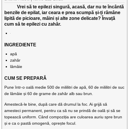
Vrei să te epilezi singură, acasă, dar nu te încântă
benzile de epilat, iar ceara e prea scumpă și-ți rămâne
lipită de picioare, mâini și alte zone delicate? Învață
cum să te epilezi cu zahăr.
INGREDIENTE
apă
zahăr
lămâie
CUM SE PREPARĂ
Pune într-o oală medie 500 de mililitri de apă, 60 de mililitri de suc
de lămâie și 60 de grame de zahăr alb sau brun.
Amestecă-le bine, după care dă drumul la foc. Ai grijă să
amesteci permanent, pentru ca să nu se prindă de oală și să se
topească uniform. Când compoziția are culoarea auriu spre brun
și e ca o pastă omogenă, oprește focul.