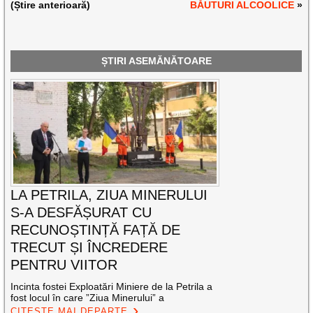
(Știre anterioară)
BĂUTURI ALCOOLICE
»
ȘTIRI ASEMĂNĂTOARE
LA PETRILA, ZIUA MINERULUI
S-A DESFĂȘURAT CU
RECUNOȘTINȚĂ FAȚĂ DE
TRECUT ȘI ÎNCREDERE
PENTRU VIITOR
Incinta fostei Exploatări Miniere de la Petrila a
fost locul în care ”Ziua Minerului” a
CITEȘTE MAI DEPARTE