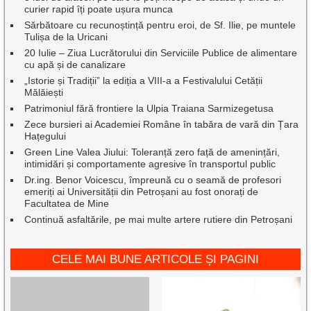
curier rapid îți poate ușura munca
Sărbătoare cu recunoștință pentru eroi, de Sf. Ilie, pe muntele
Tulișa de la Uricani
20 Iulie – Ziua Lucrătorului din Serviciile Publice de alimentare
cu apă și de canalizare
„Istorie și Tradiții” la ediția a VIII-a a Festivalului Cetății
Mălăiești
Patrimoniul fără frontiere la Ulpia Traiana Sarmizegetusa
Zece bursieri ai Academiei Române în tabăra de vară din Țara
Hațegului
Green Line Valea Jiului: Toleranță zero față de amenințări,
intimidări și comportamente agresive în transportul public
Dr.ing. Benor Voicescu, împreună cu o seamă de profesori
emeriți ai Universității din Petroșani au fost onorați de
Facultatea de Mine
Continuă asfaltările, pe mai multe artere rutiere din Petroșani
CELE MAI BUNE ARTICOLE ȘI PAGINI