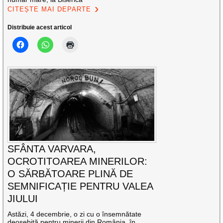
CITEȘTE MAI DEPARTE
Distribuie acest articol
SFÂNTA VARVARA,
OCROTITOAREA MINERILOR:
O SĂRBĂTOARE PLINĂ DE
SEMNIFICAȚIE PENTRU VALEA
JIULUI
Astăzi, 4 decembrie, o zi cu o însemnătate
deosebită pentru minerii din România, în