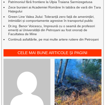
Patrimoniul fără frontiere la Ulpia Traiana Sarmizegetusa
Zece bursieri ai Academiei Române în tabăra de vară din Țara
Hațegului
Green Line Valea Jiului: Toleranță zero față de amenințări,
intimidări și comportamente agresive în transportul public
Dr.ing. Benor Voicescu, împreună cu o seamă de profesori
emeriți ai Universității din Petroșani au fost onorați de
Facultatea de Mine
Continuă asfaltările, pe mai multe artere rutiere din Petroșani
CELE MAI BUNE ARTICOLE ȘI PAGINI