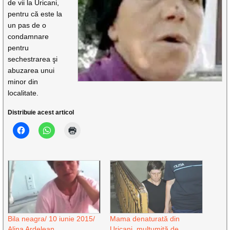
de vii la Uricani,
pentru că este la
un pas de o
condamnare
pentru
sechestrarea şi
abuzarea unui
minor din
localitate.
Distribuie acest articol
Bila neagra/ 10 iunie 2015/
Mama denaturată din
Alina Ardelean
Uricani, mulţumită de