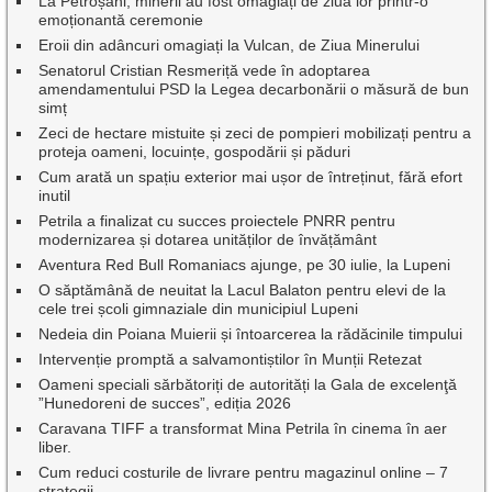
La Petroșani, minerii au fost omagiați de ziua lor printr-o
emoționantă ceremonie
Eroii din adâncuri omagiați la Vulcan, de Ziua Minerului
Senatorul Cristian Resmeriță vede în adoptarea
amendamentului PSD la Legea decarbonării o măsură de bun
simț
Zeci de hectare mistuite și zeci de pompieri mobilizați pentru a
proteja oameni, locuințe, gospodării și păduri
Cum arată un spațiu exterior mai ușor de întreținut, fără efort
inutil
Petrila a finalizat cu succes proiectele PNRR pentru
modernizarea și dotarea unităților de învățământ
Aventura Red Bull Romaniacs ajunge, pe 30 iulie, la Lupeni
O săptămână de neuitat la Lacul Balaton pentru elevi de la
cele trei școli gimnaziale din municipiul Lupeni
Nedeia din Poiana Muierii și întoarcerea la rădăcinile timpului
Intervenție promptă a salvamontiștilor în Munții Retezat
Oameni speciali sărbătoriți de autorități la Gala de excelenţă
”Hunedoreni de succes”, ediția 2026
Caravana TIFF a transformat Mina Petrila în cinema în aer
liber.
Cum reduci costurile de livrare pentru magazinul online – 7
strategii