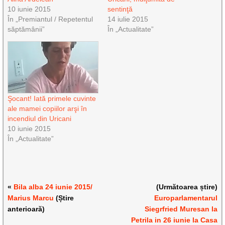
10 iunie 2015
sentinţă
În „Premiantul / Repetentul
14 iulie 2015
săptămânii”
În „Actualitate”
Şocant! Iată primele cuvinte
ale mamei copiilor arşi în
incendiul din Uricani
10 iunie 2015
În „Actualitate”
«
Bila alba 24 iunie 2015/
(Următoarea știre)
Marius Marcu
(Știre
Europarlamentarul
anterioară)
Siegrfried Muresan la
Petrila in 26 iunie la Casa