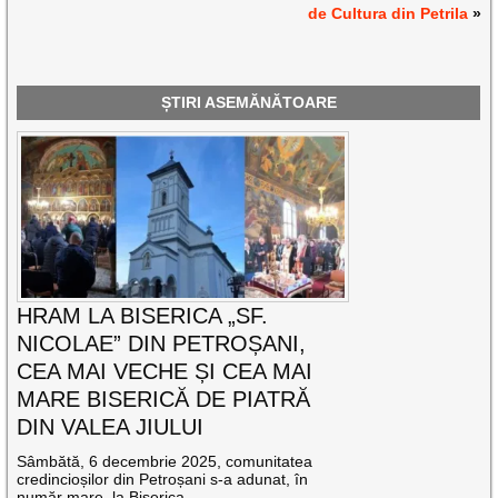
de Cultura din Petrila
»
ȘTIRI ASEMĂNĂTOARE
HRAM LA BISERICA „SF.
NICOLAE” DIN PETROȘANI,
CEA MAI VECHE ȘI CEA MAI
MARE BISERICĂ DE PIATRĂ
DIN VALEA JIULUI
Sâmbătă, 6 decembrie 2025, comunitatea
credincioșilor din Petroșani s-a adunat, în
număr mare, la Biserica