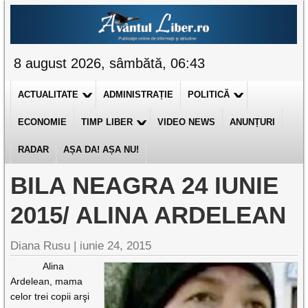
8 august 2026, sâmbătă, 06:43
ACTUALITATE
ADMINISTRAȚIE
POLITICĂ
ECONOMIE
TIMP LIBER
VIDEO NEWS
ANUNȚURI
RADAR
AȘA DA! AȘA NU!
BILA NEAGRA 24 IUNIE
2015/ ALINA ARDELEAN
Diana Rusu
|
iunie 24, 2015
Alina
Ardelean, mama
celor trei copii arşi