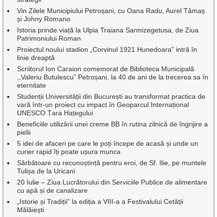
Vin Zilele Municipiului Petroșani, cu Oana Radu, Aurel Tămaș
și Johny Romano
Istoria prinde viață la Ulpia Traiana Sarmizegetusa, de Ziua
Patrimoniului Roman
Proiectul noului stadion „Corvinul 1921 Hunedoara” intră în
linie dreaptă
Scriitorul Ion Caraion comemorat de Biblioteca Municipală
,,Valeriu Butulescu” Petroșani, la 40 de ani de la trecerea sa în
eternitate
Studenții Universității din București au transformat practica de
vară într-un proiect cu impact în Geoparcul Internațional
UNESCO Țara Hațegului
Beneficiile utilizării unei creme BB în rutina zilnică de îngrijire a
pielii
5 idei de afaceri pe care le poți începe de acasă și unde un
curier rapid îți poate ușura munca
Sărbătoare cu recunoștință pentru eroi, de Sf. Ilie, pe muntele
Tulișa de la Uricani
20 Iulie – Ziua Lucrătorului din Serviciile Publice de alimentare
cu apă și de canalizare
„Istorie și Tradiții” la ediția a VIII-a a Festivalului Cetății
Mălăiești