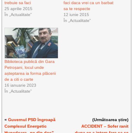
trebuie sa faci
faci daca vrei ca un barbat
25 aprilie 2015
sa te respecte
În „Actualitate”
12 iunie 2015
În „Actualitate”
Biblioteca publică din Gara
Petroșani, locul unde
așteptarea ia forma plăcerii
de a citi o carte
16 ianuarie 2023
În „Actualitate”
«
Guvernul PSD îngroapă
(Următoarea știre)
Complexul Energetic
ACCIDENT – Sofer ranit
Hunedoara „pe din dos”
dupa ce a intors fara sa se