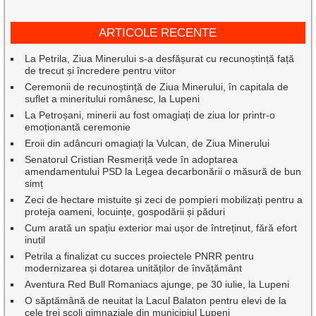
ARTICOLE RECENTE
La Petrila, Ziua Minerului s-a desfășurat cu recunoștință față
de trecut și încredere pentru viitor
Ceremonii de recunoștință de Ziua Minerului, în capitala de
suflet a mineritului românesc, la Lupeni
La Petroșani, minerii au fost omagiați de ziua lor printr-o
emoționantă ceremonie
Eroii din adâncuri omagiați la Vulcan, de Ziua Minerului
Senatorul Cristian Resmeriță vede în adoptarea
amendamentului PSD la Legea decarbonării o măsură de bun
simț
Zeci de hectare mistuite și zeci de pompieri mobilizați pentru a
proteja oameni, locuințe, gospodării și păduri
Cum arată un spațiu exterior mai ușor de întreținut, fără efort
inutil
Petrila a finalizat cu succes proiectele PNRR pentru
modernizarea și dotarea unităților de învățământ
Aventura Red Bull Romaniacs ajunge, pe 30 iulie, la Lupeni
O săptămână de neuitat la Lacul Balaton pentru elevi de la
cele trei școli gimnaziale din municipiul Lupeni