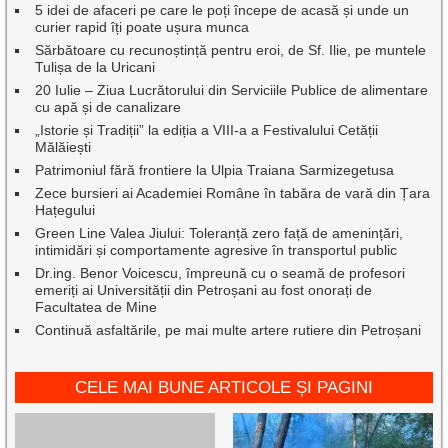
5 idei de afaceri pe care le poți începe de acasă și unde un
curier rapid îți poate ușura munca
Sărbătoare cu recunoștință pentru eroi, de Sf. Ilie, pe muntele
Tulișa de la Uricani
20 Iulie – Ziua Lucrătorului din Serviciile Publice de alimentare
cu apă și de canalizare
„Istorie și Tradiții” la ediția a VIII-a a Festivalului Cetății
Mălăiești
Patrimoniul fără frontiere la Ulpia Traiana Sarmizegetusa
Zece bursieri ai Academiei Române în tabăra de vară din Țara
Hațegului
Green Line Valea Jiului: Toleranță zero față de amenințări,
intimidări și comportamente agresive în transportul public
Dr.ing. Benor Voicescu, împreună cu o seamă de profesori
emeriți ai Universității din Petroșani au fost onorați de
Facultatea de Mine
Continuă asfaltările, pe mai multe artere rutiere din Petroșani
CELE MAI BUNE ARTICOLE ȘI PAGINI