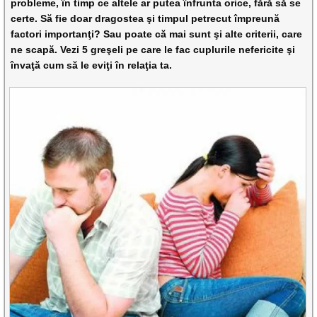
probleme, în timp ce altele ar putea înfrunta orice, fără să se
certe. Să fie doar dragostea şi timpul petrecut împreună
factori importanţi? Sau poate că mai sunt şi alte criterii, care
ne scapă. Vezi 5 greşeli pe care le fac cuplurile nefericite şi
învaţă cum să le eviţi în relaţia ta.