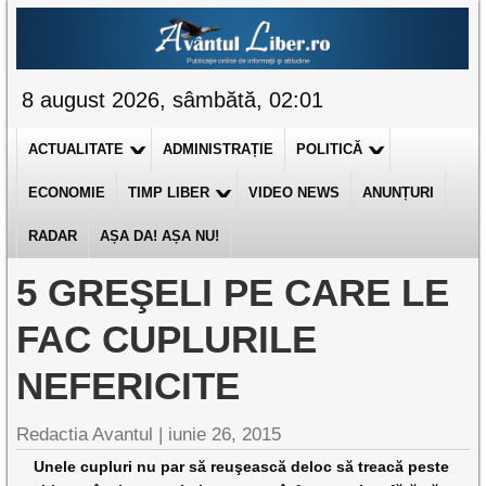
8 august 2026, sâmbătă, 02:01
ACTUALITATE
ADMINISTRAȚIE
POLITICĂ
ECONOMIE
TIMP LIBER
VIDEO NEWS
ANUNȚURI
RADAR
AȘA DA! AȘA NU!
5 GREŞELI PE CARE LE
FAC CUPLURILE
NEFERICITE
Redactia Avantul
|
iunie 26, 2015
Unele cupluri nu par să reuşească deloc să treacă peste