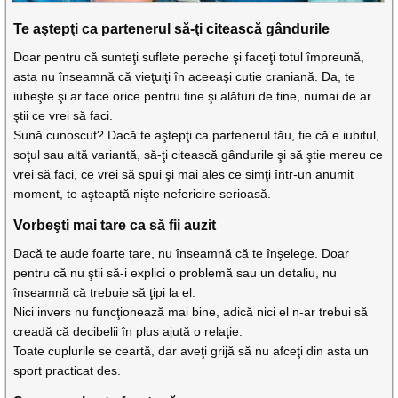
Te aştepţi ca partenerul să-ţi citească gândurile
Doar pentru că sunteţi suflete pereche şi faceţi totul împreună,
asta nu înseamnă că vieţuiţi în aceeaşi cutie craniană. Da, te
iubeşte şi ar face orice pentru tine şi alături de tine, numai de ar
ştii ce vrei să faci.
Sună cunoscut? Dacă te aştepţi ca partenerul tău, fie că e iubitul,
soţul sau altă variantă, să-ţi citească gândurile şi să ştie mereu ce
vrei să faci, ce vrei să spui şi mai ales ce simţi într-un anumit
moment, te aşteaptă nişte nefericire serioasă.
Vorbeşti mai tare ca să fii auzit
Dacă te aude foarte tare, nu înseamnă că te înşelege. Doar
pentru că nu ştii să-i explici o problemă sau un detaliu, nu
înseamnă că trebuie să ţipi la el.
Nici invers nu funcţionează mai bine, adică nici el n-ar trebui să
creadă că decibelii în plus ajută o relaţie.
Toate cuplurile se ceartă, dar aveţi grijă să nu afceţi din asta un
sport practicat des.