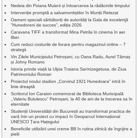
Nedeia din Poiana Muierii și întoarcerea la rădăcinile timpului
Intervenție promptă a salvamontiștilor în Munții Retezat
Oameni speciali sărbătoriți de autorități la Gala de excelenţă
”Hunedoreni de succes”, ediția 2026
Caravana TIFF a transformat Mina Petrila în cinema în aer
liber.
Cum reduci costurile de livrare pentru magazinul online – 7
strategii
Vin Zilele Municipiului Petroșani, cu Oana Radu, Aurel Tămaș
și Johny Romano
Istoria prinde viață la Ulpia Traiana Sarmizegetusa, de Ziua
Patrimoniului Roman
Proiectul noului stadion „Corvinul 1921 Hunedoara” intră în
linie dreaptă
Scriitorul Ion Caraion comemorat de Biblioteca Municipală
,,Valeriu Butulescu” Petroșani, la 40 de ani de la trecerea sa în
eternitate
Studenții Universității din București au transformat practica de
vară într-un proiect cu impact în Geoparcul Internațional
UNESCO Țara Hațegului
Beneficiile utilizării unei creme BB în rutina zilnică de îngrijire a
pielii