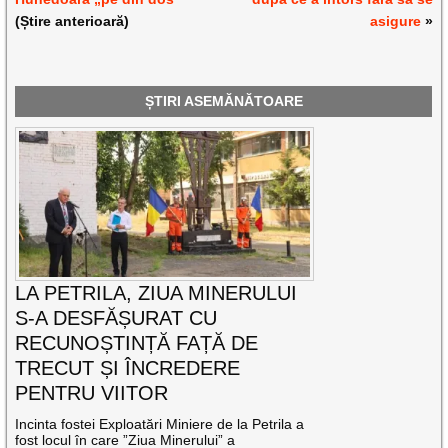
(Știre anterioară)
asigure
»
ȘTIRI ASEMĂNĂTOARE
LA PETRILA, ZIUA MINERULUI
S-A DESFĂȘURAT CU
RECUNOȘTINȚĂ FAȚĂ DE
TRECUT ȘI ÎNCREDERE
PENTRU VIITOR
Incinta fostei Exploatări Miniere de la Petrila a
fost locul în care ”Ziua Minerului” a