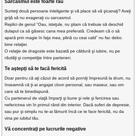
Sarcasmul este foarte rău
Sunteţi două persoane inteligente şi vă place să vă şicanaţi? Aveţi
grijă să nu exageraţi cu sarcasmul.
Replici de genul “Oau, isteţule, nu ştiam că trebuie să deschid
dulapul ca să găsesc cana mea preferată. Credeam că o să
apară prin magie în faţa mea, plină cu ceai cald” nu fac deloc
bine relaţiei.
O relaţie de dragoste este bazată pe căldură şi iubire, nu pe
răutăţi şi competiţie între parteneri.
Te aştepţi să te facă fericită
Doar pentru că aţi căzut de acord să porniţi împreună la drum, nu
înseamnă că ţi-ai angajat clovn personal, sau maseur, sau om
care să te binedispună.
Cu partenerul de viaţă împarţi şi bune şi rele şi fericirea sau
nefericirea vin în primul rând din interior. Dacă suferi de depresie,
sau pur şi simplu nu te-ai lămurit încă ce te face fericită, nu da
vina pe iubitul tău.
Vă concentraţi pe lucrurile negative