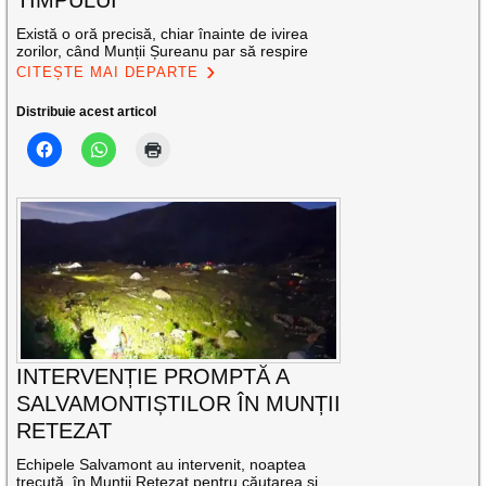
Există o oră precisă, chiar înainte de ivirea
zorilor, când Munții Șureanu par să respire
CITEȘTE MAI DEPARTE
Distribuie acest articol
INTERVENȚIE PROMPTĂ A
SALVAMONTIȘTILOR ÎN MUNȚII
RETEZAT
Echipele Salvamont au intervenit, noaptea
trecută, în Munții Retezat pentru căutarea și