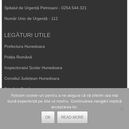
Spitalul de Urgență Petroșani - 0254.544.321
Număr Unic de Urgență - 112
LEGĂTURI UTILE
Prefectura Hunedoara
Poliția Română
Inspectoratul Școlar Hunedoara
Consiliul Județean Hunedoara
Primăria Petrila
Folosim cookie-uri pentru a ne asigura că vă oferim cea mai
bună experiență pe site-ul nostru. Continuarea navigării implică
Primăria Petroșani
acceptarea lor.
Primăria Aninoasa
OK
READ MORE
Primăria Lupeni