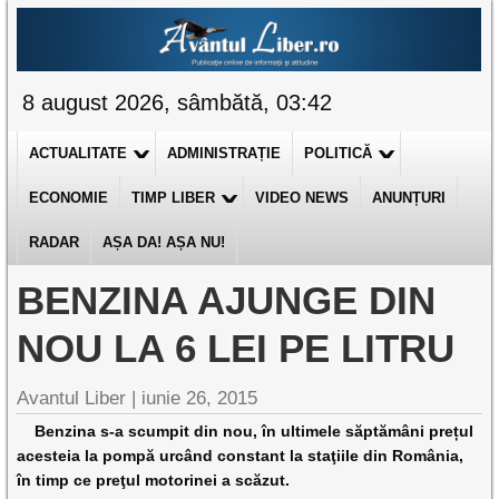
8 august 2026, sâmbătă, 03:42
ACTUALITATE
ADMINISTRAȚIE
POLITICĂ
ECONOMIE
TIMP LIBER
VIDEO NEWS
ANUNȚURI
RADAR
AȘA DA! AȘA NU!
BENZINA AJUNGE DIN
NOU LA 6 LEI PE LITRU
Avantul Liber |
iunie 26, 2015
Benzina s-a scumpit din nou, în ultimele săptămâni prețul
acesteia la pompă urcând constant la staţiile din România,
în timp ce preţul motorinei a scăzut.