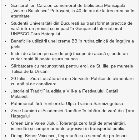
Scriitorul Ion Caraion comemorat de Biblioteca Municipală
,,Valeriu Butulescu” Petroșani, la 40 de ani de la trecerea sa în
eternitate
Studenții Universității din București au transformat practica de
vară într-un proiect cu impact în Geoparcul Internațional
UNESCO Țara Hațegului
Beneficiile utilizării unei creme BB în rutina zilnică de îngrijire a
pielii
5 idei de afaceri pe care le poți începe de acasă și unde un
curier rapid îți poate ușura munca
Sărbătoare cu recunoștință pentru eroi, de Sf. Ilie, pe muntele
Tulișa de la Uricani
20 Iulie – Ziua Lucrătorului din Serviciile Publice de alimentare
cu apă și de canalizare
„Istorie și Tradiții” la ediția a VIII-a a Festivalului Cetății
Mălăiești
Patrimoniul fără frontiere la Ulpia Traiana Sarmizegetusa
Zece bursieri ai Academiei Române în tabăra de vară din Țara
Hațegului
Green Line Valea Jiului: Toleranță zero față de amenințări,
intimidări și comportamente agresive în transportul public
Dr.ing. Benor Voicescu, împreună cu o seamă de profesori