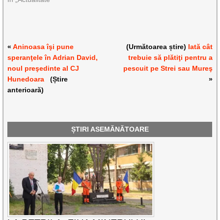
«
Aninoasa îşi pune
(Următoarea știre)
Iată cât
speranţele în Adrian David,
trebuie să plătiţi pentru a
noul preşedinte al CJ
pescuit pe Strei sau Mureş
Hunedoara
(Știre
»
anterioară)
ȘTIRI ASEMĂNĂTOARE