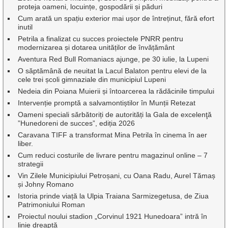
proteja oameni, locuințe, gospodării și păduri
Cum arată un spațiu exterior mai ușor de întreținut, fără efort
inutil
Petrila a finalizat cu succes proiectele PNRR pentru
modernizarea și dotarea unităților de învățământ
Aventura Red Bull Romaniacs ajunge, pe 30 iulie, la Lupeni
O săptămână de neuitat la Lacul Balaton pentru elevi de la
cele trei școli gimnaziale din municipiul Lupeni
Nedeia din Poiana Muierii și întoarcerea la rădăcinile timpului
Intervenție promptă a salvamontiștilor în Munții Retezat
Oameni speciali sărbătoriți de autorități la Gala de excelenţă
”Hunedoreni de succes”, ediția 2026
Caravana TIFF a transformat Mina Petrila în cinema în aer
liber.
Cum reduci costurile de livrare pentru magazinul online – 7
strategii
Vin Zilele Municipiului Petroșani, cu Oana Radu, Aurel Tămaș
și Johny Romano
Istoria prinde viață la Ulpia Traiana Sarmizegetusa, de Ziua
Patrimoniului Roman
Proiectul noului stadion „Corvinul 1921 Hunedoara” intră în
linie dreaptă