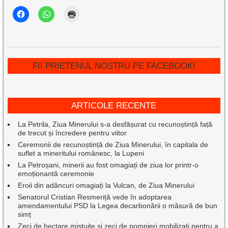
FII PRIETENUL NOSTRU PE FACEBOOK!
ARTICOLE RECENTE
La Petrila, Ziua Minerului s-a desfășurat cu recunoștință față
de trecut și încredere pentru viitor
Ceremonii de recunoștință de Ziua Minerului, în capitala de
suflet a mineritului românesc, la Lupeni
La Petroșani, minerii au fost omagiați de ziua lor printr-o
emoționantă ceremonie
Eroii din adâncuri omagiați la Vulcan, de Ziua Minerului
Senatorul Cristian Resmeriță vede în adoptarea
amendamentului PSD la Legea decarbonării o măsură de bun
simț
Zeci de hectare mistuite și zeci de pompieri mobilizați pentru a