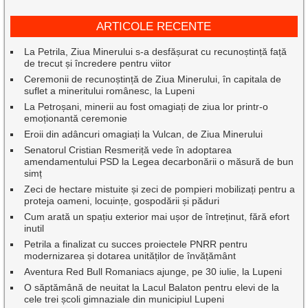
ARTICOLE RECENTE
La Petrila, Ziua Minerului s-a desfășurat cu recunoștință față
de trecut și încredere pentru viitor
Ceremonii de recunoștință de Ziua Minerului, în capitala de
suflet a mineritului românesc, la Lupeni
La Petroșani, minerii au fost omagiați de ziua lor printr-o
emoționantă ceremonie
Eroii din adâncuri omagiați la Vulcan, de Ziua Minerului
Senatorul Cristian Resmeriță vede în adoptarea
amendamentului PSD la Legea decarbonării o măsură de bun
simț
Zeci de hectare mistuite și zeci de pompieri mobilizați pentru a
proteja oameni, locuințe, gospodării și păduri
Cum arată un spațiu exterior mai ușor de întreținut, fără efort
inutil
Petrila a finalizat cu succes proiectele PNRR pentru
modernizarea și dotarea unităților de învățământ
Aventura Red Bull Romaniacs ajunge, pe 30 iulie, la Lupeni
O săptămână de neuitat la Lacul Balaton pentru elevi de la
cele trei școli gimnaziale din municipiul Lupeni