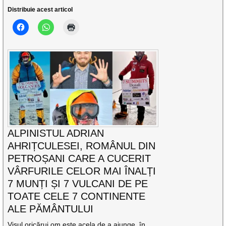
Distribuie acest articol
ALPINISTUL ADRIAN
AHRIȚCULESEI, ROMÂNUL DIN
PETROȘANI CARE A CUCERIT
VÂRFURILE CELOR MAI ÎNALȚI
7 MUNȚI ȘI 7 VULCANI DE PE
TOATE CELE 7 CONTINENTE
ALE PĂMÂNTULUI
Visul oricărui om este acela de a ajunge, în