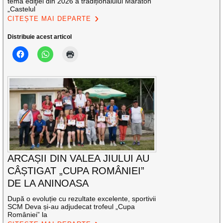
tema ediţiei din 2026 a tradiționalului Maraton
„Castelul
CITEȘTE MAI DEPARTE
Distribuie acest articol
ARCAȘII DIN VALEA JIULUI AU
CÂȘTIGAT „CUPA ROMÂNIEI”
DE LA ANINOASA
După o evoluție cu rezultate excelente, sportivii
SCM Deva și-au adjudecat trofeul „Cupa
României” la