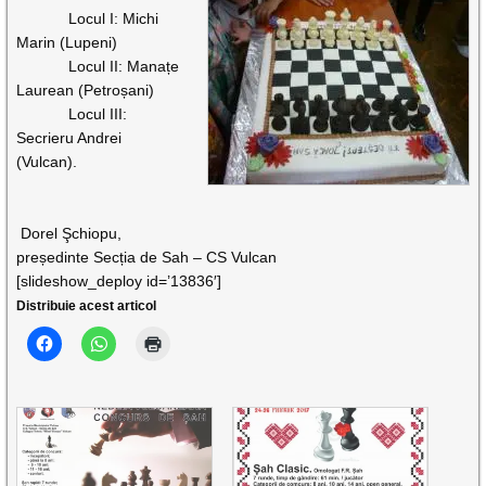
Locul I: Michi
Marin (Lupeni)
Locul II: Manațe
Laurean (Petroșani)
Locul III:
Secrieru Andrei
(Vulcan).
Dorel Şchiopu,
președinte Secția de Sah – CS Vulcan
[slideshow_deploy id=’13836′]
Distribuie acest articol