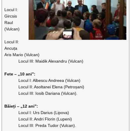
Locul I:
Gircsis
Raul
(Vulcan)
Locul II:
Ancuța
Aris Mario (Vulcan)
Locul III: Maidik Alexandru (Vulcan)
Fete – „10 ani”:
Locul I: Albescu Andreea (Vulcan)
Locul II: Asoltanei Elena (Petroșani)
Locul III: Iosib Dariana (Vulcan).
Băieți – „12 ani”:
Locul I: Urs Darius (Lipova)
Locul II: Andri Florin (Lupeni)
Locul III: Preda Tudor (Vulcan).