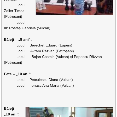
Locul II:
Zoller Timea
(Petroșani)
Locul
III: Rostaș Gabriela (Vulcan)
Băieți – „8 ani”:
Locul I: Berechet Eduard (Lupeni)
Locul II: Avram Răzvan (Petroșani)
Locul III: Bojan Cosmin (Vulcan) și Popescu Răzvan
(Petroșani)
Fete – „10 ani”:
Locul I: Petculescu Diana (Vulcan)
Locul II: Ionașc Ana Maria (Vulcan)
Băieți –
„10 ani”: