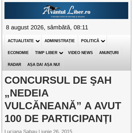
8 august 2026, sâmbătă, 08:11
ACTUALITATE
ADMINISTRAȚIE
POLITICĂ
ECONOMIE
TIMP LIBER
VIDEO NEWS
ANUNȚURI
RADAR
AȘA DA! AȘA NU!
CONCURSUL DE ŞAH
„NEDEIA
VULCĂNEANĂ” A AVUT
100 DE PARTICIPANȚI
Luciana Sabau |
iunie 26, 2015