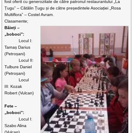
fost oferit cu generozitate de către patronul restaurantului „La
Țugu” – Cătălin Țugu și de către președintele Asociației „Rosa
Multiflora” – Costel Avram.
Clasamente;
Băieți –
„boboci”:
Locul I:
Tamaș Darius
(Petroșani)
Locul II:
Tulbure Daniel
(Petroșani)
Locul
III: Kozak
Robert (Vulcan)
Fete –
„boboci”:
Locul I:
Szabo Alina
(Vulcan)