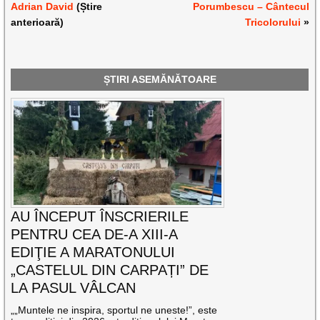
Adrian David
(Știre
Porumbescu – Cântecul
anterioară)
Tricolorului
»
ȘTIRI ASEMĂNĂTOARE
AU ÎNCEPUT ÎNSCRIERILE
PENTRU CEA DE-A XIII-A
EDIŢIE A MARATONULUI
„CASTELUL DIN CARPAȚI” DE
LA PASUL VÂLCAN
„„Muntele ne inspira, sportul ne uneste!”, este