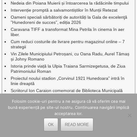
Nedeia din Poiana Muierii și întoarcerea la rădăcinile timpului
Intervenție promptă a salvamontiștilor în Munții Retezat
Oameni speciali sărbătoriți de autorități la Gala de excelenţă
”Hunedoreni de succes”, ediția 2026
Caravana TIFF a transformat Mina Petrila în cinema în aer
liber.
Cum reduci costurile de livrare pentru magazinul online – 7
strategii
Vin Zilele Municipiului Petroșani, cu Oana Radu, Aurel Tămaș
și Johny Romano
Istoria prinde viață la Ulpia Traiana Sarmizegetusa, de Ziua
Patrimoniului Roman
Proiectul noului stadion „Corvinul 1921 Hunedoara” intră în
linie dreaptă
Scriitorul Ion Caraion comemorat de Biblioteca Municipală
,,Valeriu Butulescu” Petroșani, la 40 de ani de la trecerea sa în
eternitate
Folosim cookie-uri pentru a ne asigura că vă oferim cea mai
bună experiență pe site-ul nostru. Continuarea navigării implică
Studenții Universității din București au transformat practica de
vară într-un proiect cu impact în Geoparcul Internațional
acceptarea lor.
UNESCO Țara Hațegului
OK
READ MORE
Beneficiile utilizării unei creme BB în rutina zilnică de îngrijire a
pielii