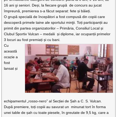
16 ani şi seniori. Deși, la fiecare grupă
de concurs au jucat
împreună, premierea s-a făcut separat: fete și băieți.
O grupă specială de începători a fost compusă din copiii care
descoperă primele taine ale sportului minţii. Toți participanții au
primit din partea organizatorilor – Primăria, Consiliul Local și
Clubul Sportiv Vulcan – medalii
și diplome, iar ocupanții primelor
3 locuri au fost premiați și cu bani.
Cu
această
ocazie a
fost
lansat și
echipamentul „rosso-nero” al Secției de Șah a C. S. Vulcan.
După premiere, toți copiii au savurat un
minunat tort în forma
unei table de șah cu toate piesele, în greutate de 9,5 kg, care a