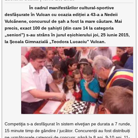
În cadrul manifestărilor cultural-sportive
desfășurate în Vulcan cu ocazia ediției a 43-a a Nedeii
Vulcănene, concursul de șah a fost la mare căutare. Mai
precis, exact 100 de șahiști (din care 14 la categoria
„seniori”) s-au strâns în jurul eșichierului joi, 25 iunie 2015,
la Şcoala Gimnazială „Teodora Lucaciu” Vulcan.
Competiţia s-a desfăşurat în sistem elveţian pe durata a 7 runde,
15 minute timp de gândire / jucător. Concurenții au fost distribuiți
pe următoarele categorii de concurs: până la 8 ani, 9-10 ani, 11-