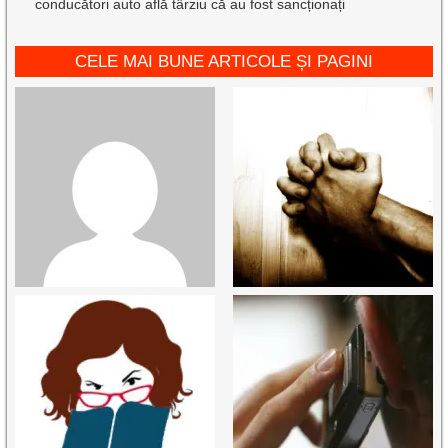
conducători auto află târziu că au fost sancționați
CELE MAI BUNE ARTICOLE ȘI PAGINI