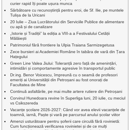
curier rapid îți poate ușura munca
Sărbătoare cu recunoștință pentru eroi, de Sf. Ilie, pe muntele
Tulișa de la Uricani
20 Iulie – Ziua Lucrătorului din Serviciile Publice de alimentare
cu apă și de canalizare
„Istorie și Tradiții” la ediția a VIII-a a Festivalului Cetății
Mălăiești
Patrimoniul fără frontiere la Ulpia Traiana Sarmizegetusa
Zece bursieri ai Academiei Române în tabăra de vară din Țara
Hațegului
Green Line Valea Jiului: Toleranță zero față de amenințări,
intimidări și comportamente agresive în transportul public
Dr.ing. Benor Voicescu, împreună cu o seamă de profesori
emeriți ai Universității din Petroșani au fost onorați de
Facultatea de Mine
Continuă asfaltările, pe mai multe artere rutiere din Petroșani
Corvinul Hunedoara revine în Superliga luni, 20 iulie, cu meciul
vs Csikszereda
Vacanțe școlare 2026-2027: Când vor avea elevii vacanțele de
toamnă, iarnă, Paște și vară pe parcursul anului școlar viitor
Amenzi usturătoare pentru șoferii care circulă fără rovinietă:
Cum funcționează verificarea rovinietei și de ce mulți