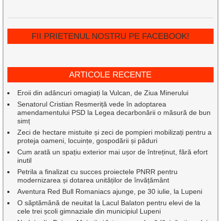
FII PRIETENUL NOSTRU PE FACEBOOK!
ARTICOLE RECENTE
Eroii din adâncuri omagiați la Vulcan, de Ziua Minerului
Senatorul Cristian Resmeriță vede în adoptarea
amendamentului PSD la Legea decarbonării o măsură de bun
simț
Zeci de hectare mistuite și zeci de pompieri mobilizați pentru a
proteja oameni, locuințe, gospodării și păduri
Cum arată un spațiu exterior mai ușor de întreținut, fără efort
inutil
Petrila a finalizat cu succes proiectele PNRR pentru
modernizarea și dotarea unităților de învățământ
Aventura Red Bull Romaniacs ajunge, pe 30 iulie, la Lupeni
O săptămână de neuitat la Lacul Balaton pentru elevi de la
cele trei școli gimnaziale din municipiul Lupeni