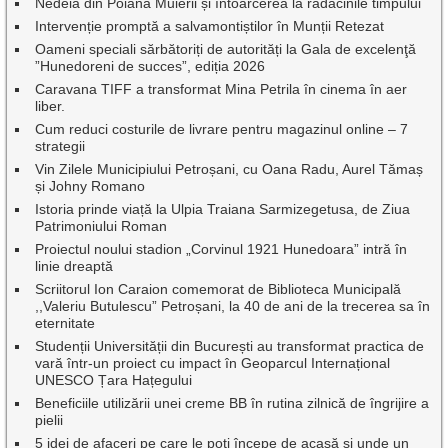
Nedeia din Poiana Muierii și întoarcerea la rădăcinile timpului
Intervenție promptă a salvamontiștilor în Munții Retezat
Oameni speciali sărbătoriți de autorități la Gala de excelenţă
”Hunedoreni de succes”, ediția 2026
Caravana TIFF a transformat Mina Petrila în cinema în aer
liber.
Cum reduci costurile de livrare pentru magazinul online – 7
strategii
Vin Zilele Municipiului Petroșani, cu Oana Radu, Aurel Tămaș
și Johny Romano
Istoria prinde viață la Ulpia Traiana Sarmizegetusa, de Ziua
Patrimoniului Roman
Proiectul noului stadion „Corvinul 1921 Hunedoara” intră în
linie dreaptă
Scriitorul Ion Caraion comemorat de Biblioteca Municipală
,,Valeriu Butulescu” Petroșani, la 40 de ani de la trecerea sa în
eternitate
Studenții Universității din București au transformat practica de
vară într-un proiect cu impact în Geoparcul Internațional
UNESCO Țara Hațegului
Beneficiile utilizării unei creme BB în rutina zilnică de îngrijire a
pielii
5 idei de afaceri pe care le poți începe de acasă și unde un