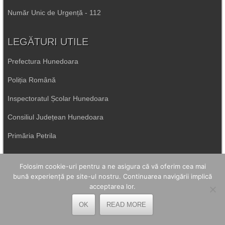
Număr Unic de Urgență - 112
LEGĂTURI UTILE
Prefectura Hunedoara
Poliția Română
Inspectoratul Școlar Hunedoara
Consiliul Județean Hunedoara
Primăria Petrila
Primăria Petroșani
Folosim cookie-uri pentru a ne asigura că vă oferim cea mai
bună experiență pe site-ul nostru. Continuarea navigării implică
Primăria Aninoasa
acceptarea lor.
Primăria Lupeni
OK
READ MORE
Direcția de Sănătate Hunedoara