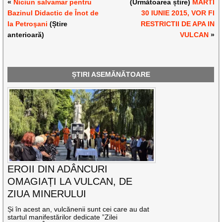
«
Niciun salvamar pentru
(Următoarea știre)
MARTI
Bazinul Didactic de Înot de
30 IUNIE 2015, VOR FI
la Petroşani
(Știre
RESTRICTII DE APA IN
anterioară)
VULCAN
»
ȘTIRI ASEMĂNĂTOARE
EROII DIN ADÂNCURI
OMAGIAȚI LA VULCAN, DE
ZIUA MINERULUI
Și în acest an, vulcănenii sunt cei care au dat
startul manifestărilor dedicate ”Zilei