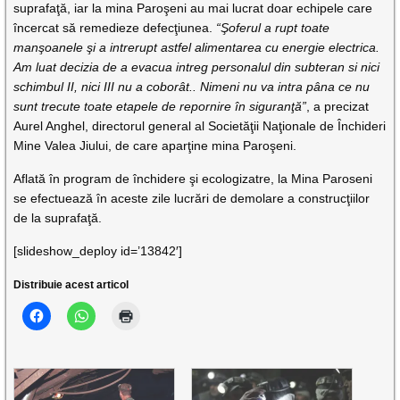
suprafaţă, iar la mina Paroşeni au mai lucrat doar echipele care
încercat să remedieze defecţiunea.
“Şoferul a rupt toate
manşoanele şi a intrerupt astfel alimentarea cu energie electrica.
Am luat decizia de a evacua intreg personalul din subteran si nici
schimbul II, nici III nu a coborât.. Nimeni nu va intra pâna ce nu
sunt trecute toate etapele de repornire în siguranţă”
, a precizat
Aurel Anghel, directorul general al Societăţii Naţionale de Închideri
Mine Valea Jiului, de care aparţine mina Paroşeni.
Aflată în program de închidere şi ecologizatre, la Mina Paroseni
se efectuează în aceste zile lucrări de demolare a construcţiilor
de la suprafaţă.
[slideshow_deploy id=’13842′]
Distribuie acest articol